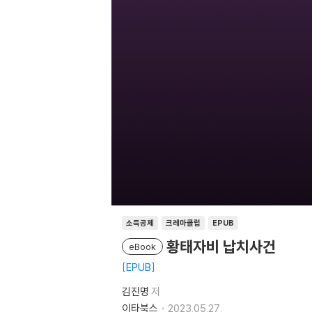
소득공제
크레마클럽
EPUB
황태자비 납치사건
eBook
EPUB
김진명
저
이타북스
2023.05.27.