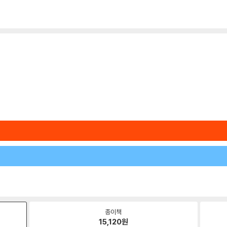
종이책
15,120
원