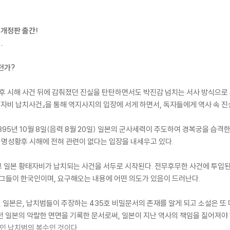
 개정판 출간!
.
던가?
후 시해 사건 뒤에 감춰졌던 진실을 탄탄하면서도 박진감 넘치는 서사 방식으로 
태자비 납치사건』을 통해 역지사지의 입장에 서게 하면서, 독자들에게 역사 속 진
95년 10월 8일(음력 8월 20일) 일본의 군사세력이 주도하여 경복궁을 습격
명성황후 시해에 전혀 관련이 없다는 입장을 내세우고 있다.
뚫고 일본 황태자비가 납치되는 사건을 서두로 시작된다. 전무후무한 사건에 투입
 그들이 한국인이며, 요구해오는 내용에 어떤 의도가 있음이 드러난다.
일본은, 납치범들이 주장하는 435호 비밀문서의 존재를 알게 되고 소설은 또 
던 일본의 악랄한 면면을 기록한 문서로써, 일본이 지난 역사의 책임을 짊어져야
국인 납치범의 복수인 것이다.