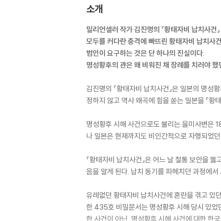
소개
밀리언셀러 작가 김진명의 『황태자비 납치사건』
모두를 커다란 충격에 빠뜨린 황태자비 납치사건
범인이 요구하는 것은 단 하나의 진실이다.
명성황후의 관은 왜 비워진 채 장례를 치러야 했
김진명의 『황태자비 납치사건』은 일본의 명성황
정하지 않고 역사 왜곡에 힘을 쏟는 일본을 『황
명성황후 시해 사건으로도 불리는 을미사변은 18
나 일본은 현재까지도 비인간적으로 자행되었던 
『황태자비 납치사건』은 어느 날 철통 보안을 
음을 알게 된다. 납치 동기를 파헤치던 과정에서
유례없던 황태자비 납치사건에 혼란을 겪고 있던 
한 435호 비밀문서는 명성황후 시해 당시 있었
한 사건이 아닌, 명성황후 시해 사건에 대한 한