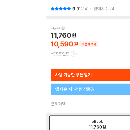
9.7
판매지수
24
34
11,760
원
11,760
10,590
쿠폰혜택가
YES포인트
사용 가능한 쿠폰 받기
앱 다운 시 1천원 상품권
결제혜택
eBook
11,760
원