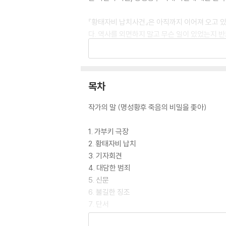
『황태자비 납치사건』은 아직까지 이어져 오고 
다. 역사를 외면하지 말고 무슨 일이 있었는지 
을 느끼게 하는데 그치지 않고, 우리가 직시해
스에마쓰 장관님, 정말로 이것을 쓰기는 괴로우
목차
“죽여야만 합니다. 선생님, 제발 허락해 주십시오
작가의 말 (명성황후 죽음의 비밀을 좇아)
“진정한 용기는 남을 죽이는 데 있는 게 아니다
식이지 절대 우리 한국인의 방식이 아니다. 그건 
1. 가부키 극장
2. 황태자비 납치
-명성황후의 죽음, 그리고 일본 황태자비 납치.
3. 기자회견
백 년의 시간을 두고 일어난 정반대의 상황.
4. 대담한 범죄
저들이 명성황후를 죽인 것처럼 황태자비를 죽
5. 신문
복수인가 용서인가. 대체 무엇이 옳은 선택인가.
6. 불길한 징조
7. 단서
8. 의문의 편지