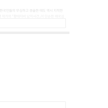
 한국인들의 무심하고 경솔한 태도 역시 지적한
진명 작가의 『황태자비 납치사건』이 단순한 애국심
미한다.
자 합니다.
, 제발 이번만은 해야 합니다.”
. 명성황후를 한칼에 살해하는 건 일본인들의 방