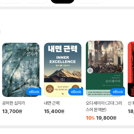
공허한 십자가
내면 근력
오디세이아 (고대 그리
신 
스어 완역본)
13,700
15,400
18
원
원
10
19,800
%
원