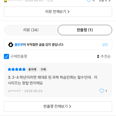
f******l
2026.06.05.
신고
0
댓글
0
던 내 포인트 돌
리뷰 전체보기
리뷰
34
한줄평
1
클린봇
이 부적절한 글을 감지 중입니다.
설정
구매한줄평
추천순
종이책
구매
초 3-4 학년이라면 제대로 된 과학 학습만화는 필수인데. . 이
시리즈는 정말 찐이에요
v*****7
2026.05.03.
1
한줄평 전체보기