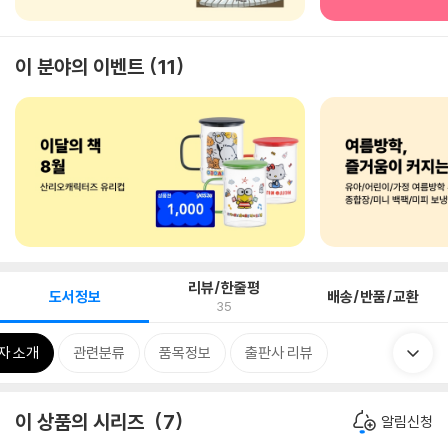
이 분야의 이벤트
11
리뷰/한줄평
도서정보
배송/반품/교환
35
자 소개
관련분류
품목정보
출판사 리뷰
이 상품의 시리즈
7
알림신청