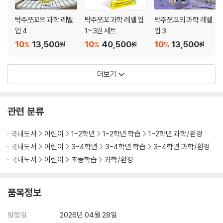
탁주쪼꼬의 과학 레벨
탁주쪼꼬 과학 레벨 업
탁주쪼꼬의 과학 레벨
업 4
1~3권 세트
업 3
10
13,500
10
40,500
10
13,500
%
%
%
원
원
원
더보기
관련 분류
국내도서
어린이
1-2학년
1-2학년 학습
1-2학년 과학/환경
국내도서
어린이
3-4학년
3-4학년 학습
3-4학년 과학/환경
국내도서
어린이
초등학습
과학/환경
품목정보
발행일
2026년 04월 28일