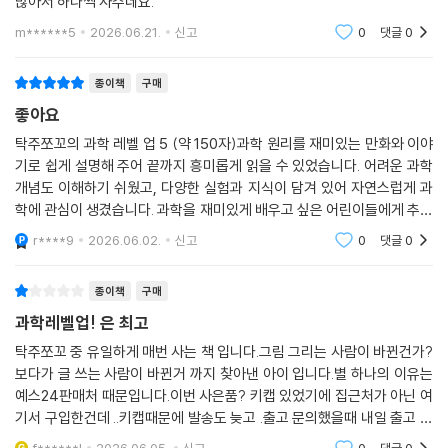
많아서 하나씩 사주네요.
m******5
2026.06.21.
신고
0
댓글
0
종이책
구매
좋아요
탁주쪼꼬의 과학 레벨 업 5 (약 150자)과학 원리를 재미있는 만화와 이야
기로 쉽게 설명해 주어 끝까지 흥미롭게 읽을 수 있었습니다. 어려운 과학
개념도 이해하기 쉬웠고, 다양한 실험과 지식이 담겨 있어 자연스럽게 과
학에 관심이 생겼습니다. 과학을 재미있게 배우고 싶은 어린이들에게 추천
합니다.
r****9
2026.06.02.
신고
0
댓글
0
종이책
구매
과학레벨업! 은 최고
탁주쪼꼬 중 유일하게 매번 사는 책 입니다.그림 그리는 사람이 바뀐건가?
보다가 글 쓰는 사람이 바뀐거 까지 찾아낸 아이 입니다.별 하나의 이유는
예스24판매처 때문입니다.이번 사은품? 키캡 있었기에 집근처가 아닌 여
기서 구입한건데 ..키캡때문에 발송도 늦고 .출고 문의했을때 내일 출고 한
다는 말만 하더니 택배 받기 1시간전 품절되서 못보냈으니 사은품 구매했