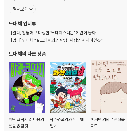
등을 썼다. 마음이 힘들 때마다 머릿속에는 끊임없이 이야기가 쏟아
펼쳐보기
졌다. 그 이야기들을 오랜 시간 동안 쓰고 다듬었더니 이야기집 『기억
을 먹는 아이』가 완성되었다. 쓰면서 스스로 위로받았듯, 읽은 이들에
도대체
인터뷰
게도 위로가 되었으면 한다.
[읽다]
엉뚱하고 다정한 '도대체스러운' 어린이 동화
[읽다]
도대체 “길고양이와의 만남, 사랑의 시작이었죠”
도대체
의 다른 상품
야광 코딱지 3 : 마음의
탁주쪼꼬의 과학 레벨
어쩌면 의외로 괜찮을
빛을 밝힐 것
업 4
지도