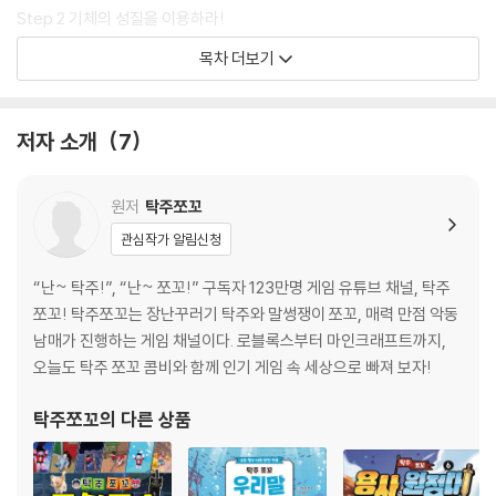
Step 2 기체의 성질을 이용하라!
1화 마지막 승부 96
목차 더보기
2화 우승보다 중요한 것 120
3화 다크 해커스의 정체 146
- 실험실 친구들을 소개합니다 - 감압 장치 166
저자 소개
7
- 쪼꼬의 베스트 오브 베스트! - 액체 & 기체 BEST 168
- 탁주의 방 탈출 - 기체 맞추기 170
원저
탁주쪼꼬
정답 172
관심작가 알림신청
“난~ 탁주!”, “난~ 쪼꼬!” 구독자 123만명 게임 유튜브 채널, 탁주
쪼꼬! 탁주쪼꼬는 장난꾸러기 탁주와 말썽쟁이 쪼꼬, 매력 만점 악동
남매가 진행하는 게임 채널이다. 로블록스부터 마인크래프트까지,
오늘도 탁주 쪼꼬 콤비와 함께 인기 게임 속 세상으로 빠져 보자!
탁주쪼꼬
의 다른 상품