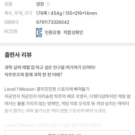
판형
양장
쪽수, 무게, 크기
176쪽 | 454g | 155*216*14mm
ISBN13
9791173326042
KC인증
인증유형 : 적합성확인
출판사 리뷰
과학 실력 레벨 업 하고 싶은 친구들 여기여기 모여라!
탁주쪼꼬와 함께 과학 한 판 어때?
Level 1 Mission: 흥미진진한 스토리에 빠져들기
아군인지 적군인지 아리송한 탁주의 베프 국영수, 다정다감하지만 게임 앞
에서는 물불 가리지 않는 방해인, 게임 덕후 오덕후 등 개성 넘치는 캐릭터
들이 펼치는 예측 불가능한 케미 발랄 스토리에 빠져 보세요.
Level 2 Mission: 과학의 기초가 되는 필수 용어 익히기
아이들이 과학을 어려워하는 이유는 바로 시도 때도 없이 등장하는 낯선