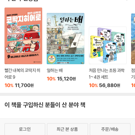
빨간 내복의 코딱지 히
일하는 배
처음 만나는 초등 과학
점
어로 9
1~4권 세트
기
10
15,120
%
원
10
11,700
10
56,880
1
%
%
원
원
이 책을 구입하신 분들이 산 분야 책
로그인
최근 본 상품
주문/배송