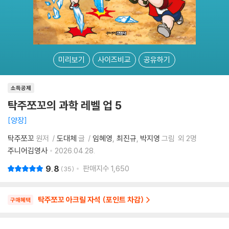
미리보기
사이즈비교
공유하기
소득공제
탁주쪼꼬의 과학 레벨 업 5
양장
탁주쪼꼬
원저
도대체
글
임혜영
최진규
박지영
그림
외 2명
주니어김영사
2026.04.28.
9.8
판매지수
1,650
35
탁주쪼꼬 아크릴 자석 (포인트 차감)
구매혜택