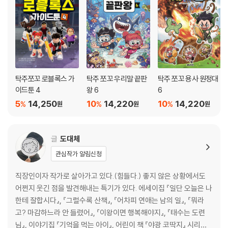
탁주쪼꼬 로블록스 가
탁주 쪼꼬 우리말 끝판
탁주 쪼꼬 용사 원정대
이드툰 4
왕 6
6
5
14,250
10
14,220
10
14,220
%
%
%
원
원
원
글
도대체
관심작가 알림신청
직장인이자 작가로 살아가고 있다.(힘들다.) 좋지 않은 상황에서도
어쩐지 웃긴 점을 발견해내는 특기가 있다. 에세이집 『일단 오늘은 나
한테 잘합시다』, 『그럴수록 산책』, 『어차피 연애는 남의 일』, 『뭐라
고? 마감하느라 안 들렸어』, 『이왕이면 행복해야지』, 『태수는 도련
님』, 이야기집 『기억을 먹는 아이』, 어린이 책 『야광 코딱지』 시리즈