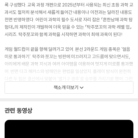
록 구성했다. 교육 과정 개편으로 2025년부터 사용되는 최신 초등 과학 교
과서도 철저히 분석해서 새롭게 들어간 내용이나 이전과는 달라진 내용도
전면 반영하였다. 어린이 과학의 필수 도서로 자리 잡은 『흔한남매 과학 탐
험대』의 제작진이 개발하여 더욱 믿을 수 있는 『탁주쪼꼬의 과학 레벨 업』
시리즈. 탁주쪼꼬와 함께 과학을 시작하면 과학이 최애 과목이 된다!
게임 월드컵이 끝을 향해 달려가고 있어. 본선 2라운드 게임 종목은 '얼음
미로 통과하기'. 탁주와 쪼꼬는 빙판에 미끄러지고 고드름에 맞으면서도,
아리에게 배운 과학 지식과 여러 아이템을 이용하여 멋지게 미로를 통과했
어. 반면 다크 해커스와 방해인은 편법을 일삼았지. 플레이 방식이 완전히
다른 두 팀은 결선에서 맞붙어 '열기구 경주'로 승부를 가리기로 했어. 그런
데 목표 지점까지 얼마 남지 않은 상황, 다크 해커스와 방해인이 회오리에
책소개 더보기
휘말려 도와 달라고 소리를 질렀어. 탁주와 쪼꼬는 어떤 결정을 내렸을까?
탁주쪼꼬와 함께 손에 박진감 넘치는 과학 게임 속으로 떠나 보자!
관련 동영상