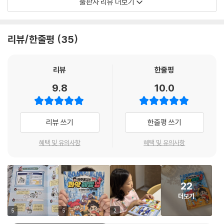
출판사 리뷰 더보기
용어 때문! 탁주쪼꼬의 흥미진진 모험 스토리에 흠뻑 빠져 있다 보면 어느
새 과학 용어가 머릿속에 쏘옥! 들어오는 걸 확인할 수 있어요. 헷갈리는 용
어는 재미있는 그림과 한 번 더 확인하는 센스~
리뷰/한줄평
35
Level 3 Mission: 교과서에 나오는 핵심 개념 이해하기
용어를 알았다면 다음은 개념들을 이해할 차례! 탁주쪼꼬와 함께 게임 미
리뷰
한줄평
션을 해결하다 보면 어려운 과학 개념도 쉽게 이해돼요. 또 개성 넘치는 실
9.8
10.0
험실 친구들의 MBTI와 그들의 속사정을 듣다 보면 그동안 무심히 지나쳤
던 실험 기구들이 친구처럼 친숙해져요.
리뷰 쓰기
한줄평 쓰기
Level 4 Mission: 개념 확인 문제로 게임 클리어하기
앞서 공부한 내용을 게임처럼 흥미진진한 퀴즈들로 풀며 과학 용어와 개념
혜택 및 유의사항
혜택 및 유의사항
을 내 것으로 만들어요!
22
더보기
5
5
2