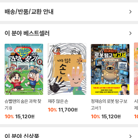
배송/반품/교환 안내
이 분야 베스트셀러
슈뻘맨의 숨은 과학 찾
재주 많은 손
정재승의 로봇 탐구 보
시
기 8
고서 1
제
10
11,700
%
원
10
15,120
10
15,120
1
%
%
원
원
이 분야 신상품