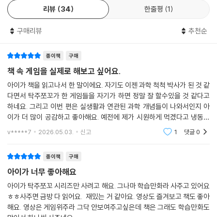
리뷰
34
한줄평
1
구매리뷰
추천순
종이책
구매
책 속 게임을 실제로 해보고 싶어요.
아이가 책을 읽고나서 한 말이에요. 자기도 이젠 과학 척척 박사가 된 것 같
다면서 탁주쪼꼬가 한 게임들을 자기가 하면 정말 잘 할수있을 것 같다고
하네요. 그리고 이번 편은 실생활과 연관된 과학 개념들이 나와서인지 아
이가 더 많이 공감하고 좋아해요. 예전에 제가 시원하게 먹겠다고 냉동실
에 넣었다가 잊어버려서 박살난 음료병이 있었는데 그걸 이야기하며 그 이
v*****7
2026.05.03.
신고
1
댓글
0
유를 설명해주는
종이책
구매
아이가 너무 좋아해요
아이가 탁주쪼꼬 시리즈만 사려고 해요. 그나마 학습만화라 사주고 있어요
ㅎㅎ사주면 금방 다 읽어요. 재밌는 거 같아요. 영상도 즐겨보고 책도 좋아
해요. 영상은 게임위주라 그닥 안보여주고싶은데 책은 그래도 학습만화도