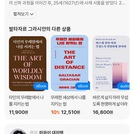
026 지혜의 시작은 운명을 받아들이는 것 71
의 신학 과정을 이어간 후, 25세(1627년)에 사제 서품을 받았다. 28
027 바보로 살아라, 신념을 가진 자를 경계하라 73
세(1630년)까지는 인문학 교수로 학생들을 가르치고, 발렌시아의
펼쳐보기
028 영혼의 결을 읽는 법 75
수도원에서 3년간 수련기를 마쳤다. 40세에 설교자로 큰 성공을 거
029 비극은 신이 보내는 가장 고귀한 초대장이다 77
둔 후에 출간한 『재능의 기술』(Arte de ingenio, 1642년)을 더욱
발타자르 그라시안
의 다른 상품
030 오답을 통해 정답에 도달하는 역설의 지혜 79
깊고 폭넓게 확장한 책이 바로
031 나갈 때를 아는 자의 뒷모습은 눈부시다 81
032 정직하게 부딪히는 자의 위엄 83
033 풀을 뜯어먹는 소처럼 독서하라 85
034 가끔은 말없는 위로가 더 절실하다 87
035 탄생의 신비를 배우는 지혜의 완성 89
036 혼돈 앞에서 어떻게 반응하는가 91
037 당신의 그릇이 운명을 결정한다 93
038 흉터는 당신이 승리했다는 훈장이다 95
039 어제라는 실수를 지우고 오늘을 새로 써라 97
타인의 무례함에서 나
무례한 세상에서 나를
바르게 살지 마라 무섭
040 인간은 천사로 죽을까 악마로 죽을까 99
를 지키는 법
지키는 법
도록 현명하게 살아라
041 지혜는 쥐어짜는 것이 아니라 내려오는 것 101
11,900
10
12,510
16,800
%
원
원
원
042 분석하는 차가운 지성에서 포용하는 따뜻한 가슴으로 103
043 누가 짐승이 되고 누가 영웅이 될까 105
044 인간은 타인에 의해 바뀔 수 없다 107
편저
하와이 대저택