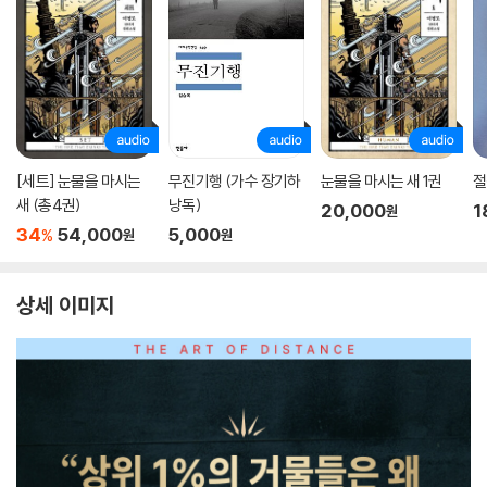
[세트] 눈물을 마시는
무진기행 (가수 장기하
눈물을 마시는 새 1권
절
새 (총4권)
낭독)
20,000
1
원
34
54,000
5,000
%
원
원
상세 이미지