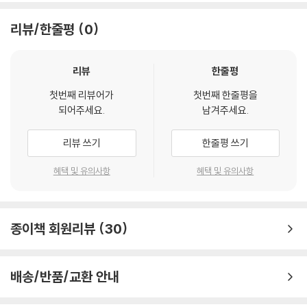
법서’다. 니체와 쇼펜하우어가 “평생 곁에 두고 읽어야 할 책”이라며 경외
099 타인의 저열함이 당신의 기준이 되게 하지 마라 214
심을 표했던 그라시안의 문장들이 하와이 대저택의 날카로운 편역을 통해
100 사랑받되 존경받는 법을 익히라 216
리뷰/한줄평
0
‘지금 당장 꺼내 쓸 수 있는 날 선 무기로’로 부활했다.
4부 불안을 잠재우고 나만의 속도로 사는 법
“손잡이가 달린 컵은 누구나 휘두를 수 있다” - 당신은 손잡이가 있는 인
리뷰
한줄평
101 시간은 헤라클레스의 몽둥이보다 강하다 221
간인가, 없는 인간인가?
102 지식은 무기이고 용기는 방아쇠다 223
첫번째 리뷰어가
첫번째 한줄평을
103 비밀이 없는 자는 누구나 읽는 전단지다 225
되어주세요.
남겨주세요.
이 책은 묻는다. 왜 당신의 호의는 권리가 되고, 당신의 솔직함은 약점이 되
104 거울은 얼굴만 비출 뿐 내면을 비추지 못한다 227
는가? 그라시안은 단호하게 말한다. “손잡이가 없는 인간이 되라.” 상대가
105 지능은 설계하고 근면은 집행한다 229
리뷰 쓰기
한줄평 쓰기
당신을 제멋대로 휘두를 수 있는 약점을 내주지 말라는 것이다.
106 격정의 노예가 되지 마라 231
혜택 및 유의사항
혜택 및 유의사항
107 상상력은 당신을 높이는 왕관이거나 매질하는 채찍이다 233
저자는 118개의 압도적인 통찰을 통해 다음과 같은 비책을 제시한다.
108 탁월함은 양이 아니라 질에서 나온다 235
패를 감추고 침묵으로 압도하라: 모든 것을 보여주는 순간 지배당한다.
109 당신의 탁월함 뒤에는 치명적인 약점이 숨어 있다 237
거절조차 금빛으로 물들여라: 무례한 부탁을 우아하게 쳐내는 기술이 진짜
110 비둘기의 순수함만으로는 험한 세상을 버틸 수 없다 239
종이책 회원리뷰
30
실력이다.
111 상황에 지배당하지 말고 상황을 지배하라 2441
가끔은 사라짐으로써 갈망하게 하라: 익숙함은 멸시를 낳고, 부재는 전설
112 서두르는 바보가 될 것인가, 고심하는 승자가 될 것인가 243
을 만든다.
113 세공되지 않은 재능은 그저 돌덩이일 뿐이다 245
배송/반품/교환 안내
114 위기의 순간에 빛나는 평정심이 당신을 구한다 247
텍스트 힙(Text-Hip)의 정점, 소장하는 것만으로도 권위가 되는 책
115 옳은 길을 걷는 것은 외롭지만 그 끝은 불멸이다 249