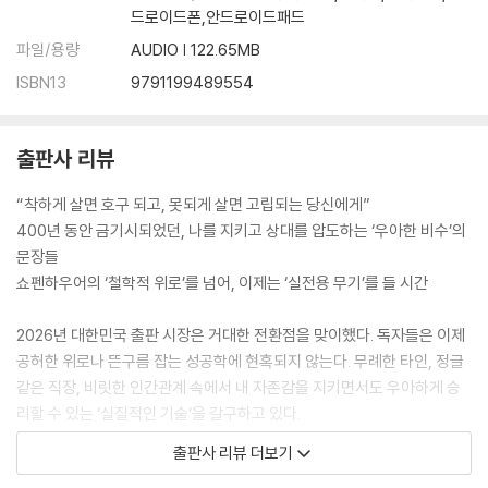
080 판단을 서두르지 않는 자가 권위의 중심에 선다 180
드로이드폰,안드로이드패드
081 사소한 논쟁으로 품격을 갉아먹지 마라 182
파일/용량
AUDIO | 122.65MB
082 고독을 즐기는 자는 신을 닮는다 184
ISBN13
9791199489554
083 자기만족에 빠진 연설은 소음일 뿐이다 186
084 상처 난 손가락을 함부로 내보이지 마라 187
085 화려한 달변보다 정교한 절제가 품격을 증명한다 189
출판사 리뷰
086 의심은 당신을 지키는 가장 강력한 방패다 191
087 친구를 고르는 데 인생의 성패가 달려 있다 193
“착하게 살면 호구 되고, 못되게 살면 고립되는 당신에게”
088 친구는 감정의 쓰레기통이 아니라 ‘전략적 지렛대’다 195
400년 동안 금기시되었던, 나를 지키고 상대를 압도하는 ‘우아한 비수’의
089 세상은 바보들로 가득한 전장이다 197
문장들
090 말은 유언장을 쓰듯 단어를 아껴라 199
쇼펜하우어의 ‘철학적 위로’를 넘어, 이제는 ‘실전용 무기’를 들 시간
091 유리처럼 쉽게 깨지는 자아는 민폐다 201
092 당신의 광채를 유지하고 싶다면 함부로 섞이지 마라 202
2026년 대한민국 출판 시장은 거대한 전환점을 맞이했다. 독자들은 이제
093 말뿐인 친절은 영리한 사기다 203
공허한 위로나 뜬구름 잡는 성공학에 현혹되지 않는다. 무례한 타인, 정글
094 무능은 전염병이다 205
같은 직장, 비릿한 인간관계 속에서 내 자존감을 지키면서도 우아하게 승
095 가장 지능적인 복수는 ‘삭제’다 207
리할 수 있는 ‘실질적인 기술’을 갈구하고 있다.
096 그의 치부를 목격한 거울은 깨진다 209
이 책 〈무례한 세상에서 나를 지키는 법〉은 17세기 스페인의 천재 전략가
097 당신과 세상 사이, 지독한 균형이 필요하다 210
출판사 리뷰 더보기
발타자르 그라시안의 통찰을 현대적 언어로 완전히 재탄생시킨 ‘관계의 병
098 관계를 끝낼 때 파열음을 내지 마라 212