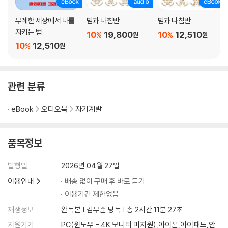
062 생각은 깨어 있는 소수처럼 하되 말은 다수와 섞여라 145
무례한 세상에서 나를
밤과 나침반
밤과 나침반
063 뛰어난 자를 시기하는 것은 스스로를 비하하는 수치다 147
지키는 법
10
19,800
10
12,510
064 피하는 것은 비겁함이 아니라 압도적인 지혜의 증거다 149
%
%
원
원
10
12,510
%
원
065 인생의 성패는 지능이 아니라 ‘선택’에서 갈린다 151
066 무조건적인 선함은 만만한 호구가 되는 지름길이다 153
067 거절하지 못하는 삶은 타인의 오물통이 된다 155
068 무례함은 무능의 증거다 157
관련 분류
069 상대의 눈높이에 맞춰 당신을 최적화하라 159
070 적절한 유머는 관계의 독을 제거하는 해독제다 161
eBook
오디오북
자기계발
071 우리는 보고 싶은 것이 아니라 들리는 것을 믿는다 163
072 피할 수 없는 타인의 결함은 풍경처럼 받아들여라 165
품목정보
073 검증된 자들과만 손을 잡아라 167
074 당신의 고귀한 성명을 침묵으로 보호하라 169
발행일
2026년 04월 27일
075 공손함은 비용 없이 사람의 마음을 훔치는 마법이다 171
이용안내
배송 없이 구매 후 바로 듣기
076 타인의 오물로 당신의 가운을 더럽히지 마라 172
077 불평은 당신의 가치를 헐값에 파는 행위다 174
이용기간 제한없음
078 큰 도량을 가진 자만이 누릴 수 있는 명예 176
재생정보
완독본 | 김무준 낭독 | 총 2시간 11분 27초
079 압도적인 승리 끝에 예상치 못한 관대함을 보여라 178
지원기기
PC(윈도우 - 4K 모니터 미지원),아이폰,아이패드,안