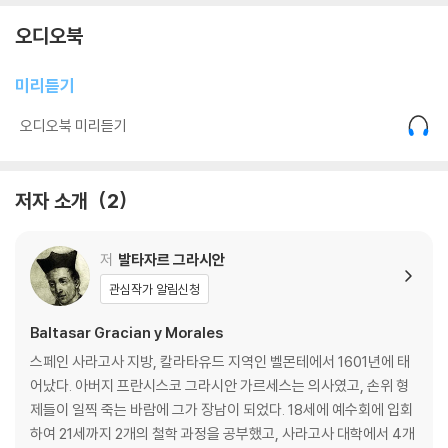
010 갈증을 남기는 자만이 영원히 기억된다 35
오디오북
011 입구는 궁전인데 침실은 오두막인 인생을 경계하라 37
012 노력의 훈적을 들키지 마라 39
미리듣기
013 매일 영혼을 깎아 당신만의 정점에 도달하라 41
014 당신의 가치를 증명할 무대를 선점하라 43
오디오북 미리듣기
015 한꺼번에 보여주면 내일은 없다 45
016 진실은 언제나 절반만 발설된다 47
017 기술은 감추어질 때 가장 강력하다 49
저자 소개
2
018 성공을 다음 성공을 위한 예고편으로 써라 51
019 지식의 유행을 타라 53
저
발타자르 그라시안
020 당신이 없으면 안 되는 판을 짜라 55
021 우아함은 모든 기술 위에 입히는 최후의 영혼이다 57
관심작가 알림신청
022 재능은 조명을 받을 때 완성된다 59
023 실체 없는 과시는 광대놀음이다 61
Baltasar Gracian y Morales
024 홀로 있을 때조차 세상의 눈앞에 서라 63
스페인 사라고사 지방, 칼라타유드 지역인 벨몬테에서 1601년에 태
025 오늘이라는 정점을 살아라 65
어났다. 아버지 프란시스코 그라시안 가르세스는 의사였고, 손위 형
제들이 일찍 죽는 바람에 그가 장남이 되었다. 18세에 예수회에 입회
2부 전쟁터 같은 사회에서 우위를 점하는 법
하여 21세까지 2개의 철학 과정을 공부했고, 사라고사 대학에서 4개