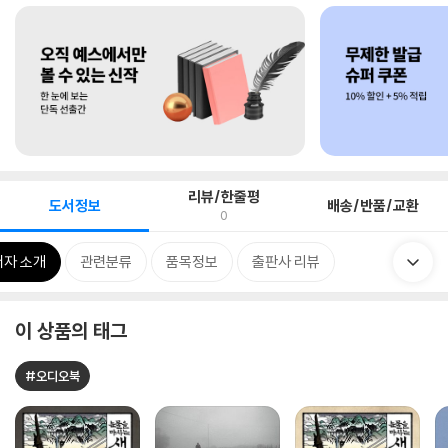
리뷰/한줄평
도서정보
배송/반품/교환
0
저자 소개
관련분류
품목정보
출판사 리뷰
이 상품의 태그
#오디오북