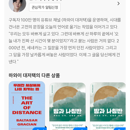
045 잃음으로써 채워지는 역설 109
관심작가 알림신청
046 소음 속에서 당신의 영혼을 구출하라 111
047 사물을 넘어 본질을 꿰뚫는 법 113
구독자 100만 명의 유튜브 채널 〈하와이 대저택〉을 운영하며, 시대를
048 진실을 말하는 자는 고독의 무게를 견뎌야 한다 115
건너온 고전의 문장을 오늘의 언어로 옮기는 작업을 이어가고 있다.
049 돈의 길, 피의 길, 언어의 길 117
"우리는 모두 바쁘게 살고 있다. 그런데 바쁘게 산 하루의 끝에서 '오
050 용서는 타인이 아닌 나를 위한 해방이다 119
늘 내가 진짜 산 시간이 몇 분이었지?'라고 묻는 사람은 거의 없다. 2
051 관계의 장인이 되는 법 121
000년 전, 세네카는 그 질문을 가장 먼저 던진 사람이었다. 그리고
052 낙오된 자를 챙기는 넉넉함 123
그 답을 가장 날카롭게 써놓은 사람이었다. 이제 그 글을 당신에게 건
053 깨어 있는 자만이 시대를 선도한다 125
넨다."
054 가장 슬픈 것은 그때 그 말을 못한 것 127
055 마침내 완성된 인생의 걸작 129
하와이 대저택
의 다른 상품
3부 호구가 되지 않고 우아하게 거절하는 법
056 두 개의 기둥이 바로 서야 삶이 흔들리지 않는다 133
057 당신을 가르칠 수 있는 스승들과 섞여라 135
058 말이 화려한 기술의 시대는 갔다 137
059 마음을 얻는 자가 결국 판을 지배한다 139
060 무례한 부탁을 거절하는 것보다 어려운 기술 141
061 가슴속에 우아한 비수를 숨겨라 143