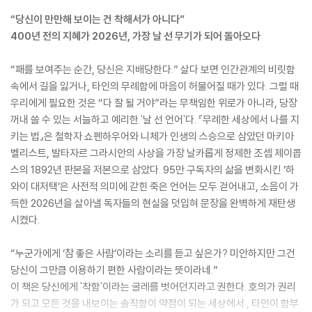
“당신이 만만해 보이는 건 착해서가 아니다”
400년 전의 지혜가 2026년, 가장 날 선 무기가 되어 돌아오다
“패를 보여주는 순간, 당신은 지배당한다.” 살다 보면 인간관계의 비릿함
속에서 길을 잃거나, 타인의 무례함에 마음이 허물어질 때가 있다. 그럴 때
우리에게 필요한 것은 “다 잘 될 거야”라는 무책임한 위로가 아니라, 당장
꺼내 쓸 수 있는 서늘하고 예리한 '날 선 언어'다. 『무례한 세상에서 나를 지
키는 법』은 철학자 쇼펜하우어와 니체가 인생의 스승으로 삼았던 마키아
벨리스트, 발타자르 그라시안의 사상을 가장 날카롭게 정제한 조셉 제이콥
스의 1892년 판본을 저본으로 삼았다. 95만 구독자의 삶을 변화시킨 ‘하
와이 대저택’은 사전적 의미에 갇힌 죽은 언어는 모두 걷어내고, 소음이 가
득한 2026년을 살아낼 독자들의 현실을 덧입혀 문장을 완벽하게 재탄생
시켰다.
“누군가에게 ‘참 좋은 사람’이라는 소리를 듣고 싶은가? 미안하지만 그건
당신이 그만큼 이용하기 편한 사람이라는 뜻이라네.”
이 책은 당신에게 '착함'이라는 굴레를 벗어던지라고 권한다. 호의가 권리
가 되고 모든 것을 내보이는 솔직함이 약점이 되는 세상에서 , 타인이 함부