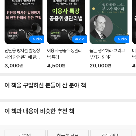
진단용 방사선 발생장
이용사 공중위생관리
듣는 생각하라 그리고
미
치의 안전관리에 관한
법 특강
부자가 되어라
법
규칙 특강
3,000
4,500
20,000
4
원
원
원
이 책을 구입하신 분들이 산 분야 책
이 책과 내용이 비슷한 추천 책
로그인
최근 본 상품
주문/배송