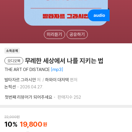
미리듣기
공유하기
소득공제
무례한 세상에서 나를 지키는 법
오디오북
THE ART OF DISTANCE
mp3
발타자르 그라시안
저
하와이 대저택
편저
논픽션
2026.04.27.
첫번째 리뷰어가 되어주세요
판매지수
252
22,000
원
10
19,800