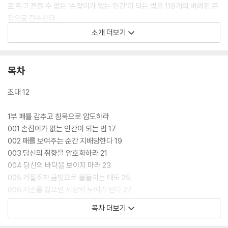
로 쥐고 흔들 수 없는 ‘손잡이가 없는 인간’이 되는 법을 118개의 벼려진 문
장으로 전수한다.
소개 더보기
이 책은 처음부터 끝까지 읽어야 하는 숙제가 아니다. 갈증이 나는 곳, 상처
받은 날 손길이 닿는 페이지를 무심하게 펼쳐보라. 위로보다는 살아남는
법을, 아부보다는 우아하게 거절하는 법을 배우게 될 것이다. 무례한 세상
목차
으로부터 당신을 보호할 가장 단단한 갑옷을 입을 시간이다.
초대 12
1부 패를 감추고 침묵으로 압도하라
001 손잡이가 없는 인간이 되는 법 17
002 패를 보여주는 순간 지배당한다 19
003 당신의 취향을 암호화하라 21
004 당신의 바닥을 보이지 마라 23
005 거절조차 금빛으로 물들이는 태도 25
006 자존을 잃으면 세상의 노예가 된다 27
007 본질은 소수만 보고 외면은 모두가 본다 29
목차 더보기
008 똑같이 날면 격추된다 31
009 가끔은 사라짐으로써 갈망하게 하라 33