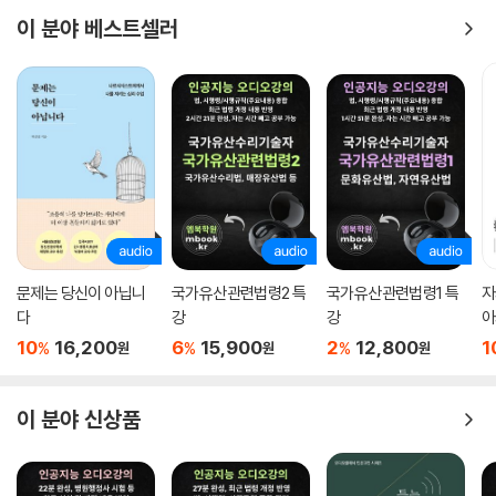
116 시대를 탓하며 주저앉지 말고 그 흐름에 올라타라 251
이 분야 베스트셀러
본서는 단순히 읽는 책을 넘어, 소유하는 행위 자체가 ‘지적 자아 브랜딩’이
117 인생의 가치는 생물학적 수명이 아니라 ‘밀도’에 있다 253
되는 2026년의 ‘텍스트 힙’ 트렌드를 완벽히 반영했다.
118 인생이라는 장엄한 연극의 마침표는 결국 인격이다 255
무례한 세상에 맨몸으로 서 있는 기분이라면, 이 책이라는 ‘갑옷’을 입어라.
당신의 친절함이 만만함이 되지 않도록, 당신의 우아함이 가장 날카로운
배웅 257
무기가 되도록 이 책이 당신의 등 뒤를 지켜줄 것이다.
문제는 당신이 아닙니
국가유산관련법령2 특
국가유산관련법령1 특
자
다
강
강
아
10
16,200
6
15,900
2
12,800
1
%
%
%
원
원
원
이 분야 신상품