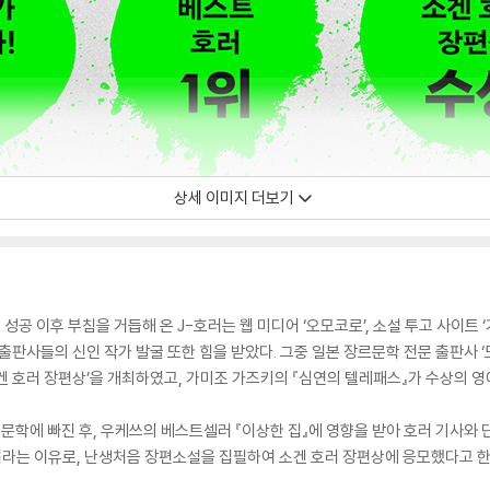
상세 이미지 더보기
성공 이후 부침을 거듭해 온 J-호러는 웹 미디어 ‘오모코로’, 소설 투고 사이
출판사들의 신인 작가 발굴 또한 힘을 받았다. 그중 일본 장르문학 전문 출판사 ‘
겐 호러 장편상’을 개최하였고, 가미조 가즈키의 『심연의 텔레패스』가 수상의 영
문학에 빠진 후, 우케쓰의 베스트셀러 『이상한 집』에 영향을 받아 호러 기사와
라는 이유로, 난생처음 장편소설을 집필하여 소겐 호러 장편상에 응모했다고 한