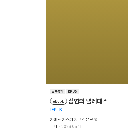
소득공제
EPUB
심연의 텔레패스
eBook
EPUB
가미조 가즈키
저
김은모
역
북다
2026.05.11.