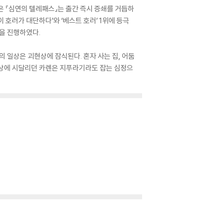
은 『심연의 텔레패스』는 출간 즉시 증쇄를 거듭하
 호러가 대단하다’와 ‘베스트 호러’ 1위에 등극
을 진행하였다.
 일상은 괴현상에 잠식된다. 혼자 사는 집, 어둠
 현상에 시달리던 카렌은 지푸라기라도 잡는 심정으