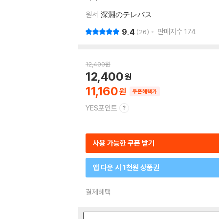
원서
深淵のテレパス
9.4
판매지수
174
26
12,400
원
12,400
11,160
쿠폰혜택가
YES포인트
사용 가능한 쿠폰 받기
앱 다운 시 1천원 상품권
결제혜택