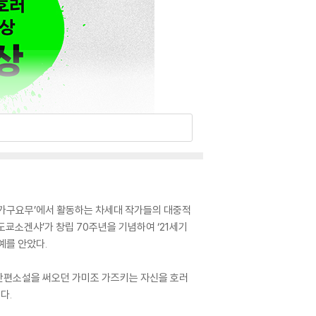
트 ‘가구요무’에서 활동하는 차세대 작가들의 대중적
도쿄소겐샤’가 창립 70주년을 기념하여 ‘21세기
예를 안았다.
 단편소설을 써오던 가미조 가즈키는 자신을 호러
다.