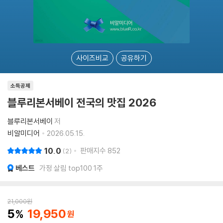
사이즈비교
공유하기
소득공제
블루리본서베이 전국의 맛집 2026
블루리본서베이
저
비알미디어
2026.05.15.
10.0
판매지수
852
2
베스트
가정 살림 top100 1주
21,000
원
5
19,950