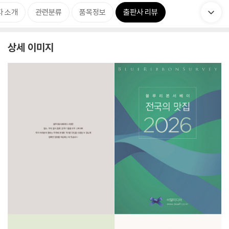
자 소개
관련분류
품목정보
출판사 리뷰
상세 이미지