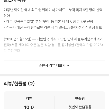
21주년 맞이한 국내 최고 권위의 미식 가이드… 누적 독자 9만 명의 선택
담아
- 대구 ‘오공공구일일’, 부산 ‘모리’ 등 리본 세 개 맛집 총 4곳 선정
- 전문가 대신 독자 평가로만 리본 세 개 결정… 집단지성의 신뢰성 확보
(2026년 5월 15일) — 대한민국 최초의 맛집 안내서 블루리본서베이가
전국(서울 제외)의 수준 높은 식당 정보를 집대성한 〈전국의 맛집 2026〉
을 출간했다.
■ 21년 역사와 독자 9만 명의 데이터가 증명하는 공신력
출판사 리뷰 더보기
2006년 첫 발행 이후 올해로 21주년을 맞이한 〈블루리본서베이: 전국의
맛집〉은 20년이 넘게 누적 9만 명이 넘는 독자들의 축적된 평가를 바탕으
로 신뢰를 쌓아왔다. 본 책자는 서울을 제외한 전국 각지의 맛집을 지역별
리뷰/한줄평
2
로 소개하며, 서울 지역 맛집은 매년 하반기에 별도 발행된다.
이번 2026년 판에 수록된 전체 맛집 수는 총 3,771개로, 전년(3,782개)
대비 소폭 감소했으나 리본을 획득한 우수 식당은 오히려 늘어나 전반적인
리뷰
한줄평
미식 수준의 상향 평준화를 보여주었다.
10.0
첫번째 한줄평을