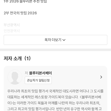
1부 2026 블루리본 추천 맛집
2부 전국의 맛집 2026
부산광역시
인천광역시
대구광역시
목차 더보기
광주광역시
대전광역시
울산광역시
저자 소개
1
세종특별자치시
경기도
강원특별자치도
저
블루리본서베이
충청북도
관심작가 알림신청
충청남도
전북특별자치도
우리나라 최초의 맛집 평가서 국제적인 대도시라면 어디나 그 도시를
전라남도
대표하는 세계적인 레스토랑 가이드북이 있습니다. <블루리본서베
경상북도
이>는 이러한 가이드 북들과 어깨를 나란히 하는 우리나라 최초의,
경상남도
그리고 최고의 맛집 평가서입니다. 반만 년의 유구한 역사와 함께 고