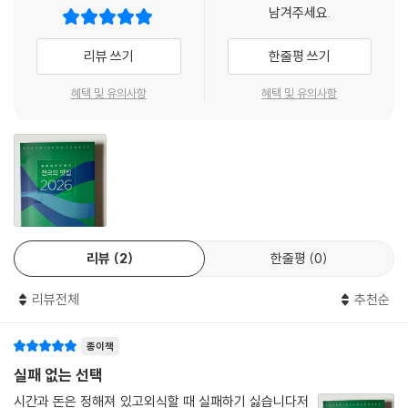
또한 최근 몇 년간 부산·대구·청주 등 지역 도시를 중심으로 독창적인 레스
남겨주세요.
토랑들이 꾸준히 등장하며, 국내 미식 지형도 역시 서울 중심에서 전국 단
위로 확장되는 흐름을 보이고 있다.
리뷰 쓰기
한줄평 쓰기
■ 리본 세 개 맛집의 세대교체… 부산·대구 등 지역 미식의 강세
혜택 및 유의사항
혜택 및 유의사항
올해 평가에서 가장 주목할 점은 최고의 영예인 리본 세 개(최고의 맛집)
를 받은 식당의 변화다.
- 신규 선정: 대구의 오공공구일일(가이세키), 부산의 모리(가이세키)가
새롭게 리본 세 개를 획득하며 지역 미식의 존재감을 다시 한 번 확인시켰
다.
- 기존 유지: 부산의 팔레트(컨템포러리), 청주의 화이트크리스마스(프랑
스식)가 명성을 이어갔다.
리뷰
2
한줄평
0
이로써 전국편에는 총 4곳의 식당이 리본 세 개의 영예를 안았다. 또한, 리
본 두 개(추천 맛집) 식당은 전년 대비 21개 늘어난 161개, 리본 한 개 식당
리뷰전체
추천순
은 18개 늘어난 1,544개로 집계되어 전국 각지에 내공 있는 식당들이 꾸
준히 발굴되고 있음을 보여준다.
종이책
■ 집단지성으로 완성되는 평가 시스템… 독자 참여형 가이드
실패 없는 선택
〈블루리본서베이〉는 2019년부터 독자 참여 데이터를 중심으로 한 평가 시
시간과 돈은 정해져 있고외식할 때 실패하기 싫습니다저