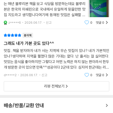
스템으로 전환했다. 오랜 기간 축적된 독자 평가 데이터가 전문가 평가와
는 매년 블루리본 책을 보고 식당을 방문하는데요 블루리
유사한 수준의 일관성과 신뢰도를 보여주었기 때문이다. 수만 명의 미식가
본은 한국의 미쉐린으로 국내에서 유일하게 믿을만한 맛
가 참여해 완성한 '집단지성의 결과물'인 만큼, 누구나 공감할 수 있는 객관
집 지도라고 생각합니다여기에 등재된 맛집은 실패할 가
적이고 보편적인 미식 지표를 제시한다.
능성이 정말 드물거든요!
z*****6
2026.06.17.
신고
0
댓글
0
■ 효율적인 구성과 공신력 있는 인증 마크
종이책
이번 신간은 독자들의 편의를 위해 두 가지 섹션으로 구성되었다.
그래도 내가 가본 곳도 있다^^
- 제1부: 리본 세 개 및 두 개를 받은 검증된 맛집 집중 소개
- 제2부: 전국 시·도별, 가나다순 배치를 통한 손쉬운 맛집 탐색
맛집...책을 받자마자 내가 사는 지역에 무슨 맛집이 있나? 내가 가본적인
있나?생각하며 지역을 펼쳤다.많은 기대는 없다. 난 줄서는 걸 싫어한다.
맛있는 음식을 좋아하지만 그렇다고 어떤 노력은 하지 않는 편이라서 한두
책자에 수록된 모든 식당에는 '블루리본 맛집 인증 스티커'가 배포되어 현
개 방문한 곳이 있으면 만족^^성공이다 2군데 있다. 심지어 한군데는 리본
장에서도 방문객들이 블루리본 인증 맛집임을 쉽게 확인할 수 있다.
도 있다니. 내일 퇴근하고 들를 곳도 정했다. 요즘 샌드위치에 빠져 있는데
블루리본서베이 관계자는 "매년 엄선된 데이터를 통해 발행되는 〈전국의
d*****2
2026.06.17.
신고
0
댓글
0
어울리카페에
맛집〉은 전국에 숨겨진 미식을 가장 잘 찾아주는 가이드"라 하며, "미식가
리뷰 전체보기
들에게는 신뢰할 수 있는 이정표가, 수록된 업장에는 자부심이 될 것"이라
고 밝혔다.
________________________________________
배송/반품/교환 안내
[참고: 리본 등급의 의미]
- 리본 세 개: 해당 분야에서 가장 뛰어난 솜씨를 보이는 곳