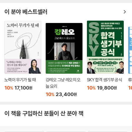
- 리본 두 개: 주위 사람들에게 추천하고 싶은 곳
이 분야 베스트셀러
- 리본 한 개: 다시 방문하고 싶은 곳
노력이 무기가 될 때
걍레오 그냥 레오의 오
SKY 합격 생기부 공식
류
늘 요리
10
17,100
10
19,800
1
%
%
원
원
10
23,400
%
원
이 책을 구입하신 분들이 산 분야 책