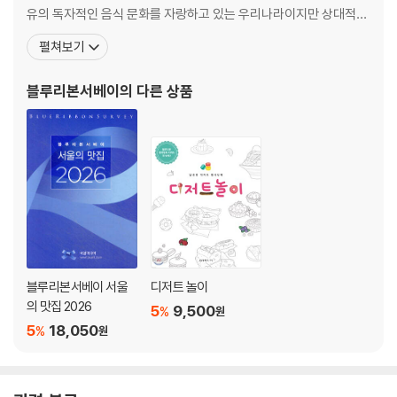
제주특별자치도
유의 독자적인 음식 문화를 자랑하고 있는 우리나라이지만 상대적으
로 레스토랑의 역사는 매우 짧습니다. 서구는 본격적인 레스토랑의
펼쳐보기
역사를 2백 년으로 볼 때, 우리나라는 길어야 50년 남짓하다고 볼 수
있을 것입니다. 전문적인 음식 평론에 대한 기반도 취약하고 맛에 대
블루리본서베이
의 다른 상품
한 평가 기준이 아직 모호한 상태에 있는 환경에서 시작한 <
블루리본서베이 서울
디저트 놀이
의 맛집 2026
5
9,500
%
원
5
18,050
%
원