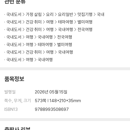
관련 분류
국내도서
가정 살림
요리
요리일반
맛집기행
국내
국내도서
건강 취미
여행
테마여행
별미여행
국내도서
건강 취미
여행
국내여행
전국여행
국내도서
여행
국내여행
전국여행
국내도서
여행
테마여행
별미여행
국내도서
건강 취미
여행
국내여행
국내도서
여행
국내여행
품목정보
발행일
2026년 05월 15일
쪽수, 무게, 크기
573쪽 | 148*210*35mm
ISBN13
9788993508697
출판사 리뷰