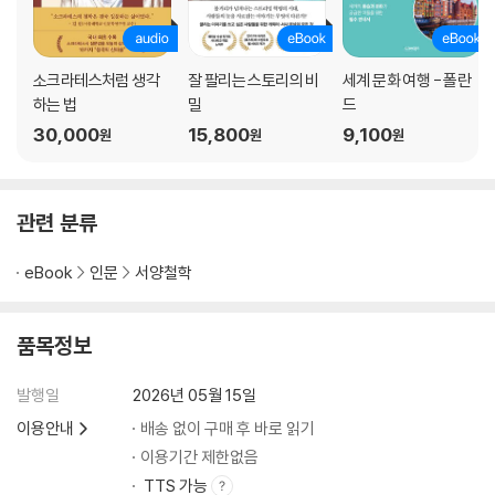
소크라테스처럼 생각
잘 팔리는 스토리의 비
세계 문화 여행 - 폴란
하는 법
밀
드
30,000
15,800
9,100
원
원
원
관련 분류
eBook
인문
서양철학
품목정보
발행일
2026년 05월 15일
이용안내
배송 없이 구매 후 바로 읽기
이용기간 제한없음
TTS 가능