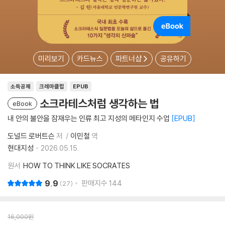
미리보기
카드뉴스
파트너샵
공유하기
소득공제
크레마클럽
EPUB
소크라테스처럼 생각하는 법
eBook
내 안의 불안을 잠재우는 인류 최고 지성의 메타인지 수업
EPUB
도널드 로버트슨
저
이민철
역
현대지성
2026.05.15.
원서
HOW TO THINK LIKE SOCRATES
9.9
판매지수
144
27
16,000
원