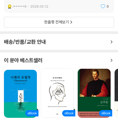
않는다. 대신 소크라테스를 아테네의 거리와 법정, 사랑과 우정, 분노와 죽
에는 타인의 결점이, 뒤통수의 작은 주머니에는 자기 자신의 결점이 담겨
i******6
2026.05.12.
0
음의 장면 속으로 다시 불러낸다. 그리고 독자에게 조언하지 않는다. 더 정
있다. 말하자면 인간은 타인의 허물에는 예민하지만 자신의 허물에는 둔감
확히 말하면 쉽게 조언하지 않는 방식으로 더 깊이 개입한다.
하도록 태어났다. 캐나다 워털루 대학교에서 지혜를 연구한 이고르 그로스
“그건 사실인가, 아니면 네 해석인가?”
한줄평 전체보기
만은 사람들이 자기 문제보다 타인의 문제를 훨씬 더 현명하게 판단한다는
“너는 지금 알고 있는가, 아니면 단정하고 있는가?”
사실을 밝혀냈다. 그로스만 연구팀은 참가자들을 두 집단으로 나눈 뒤, 대
이 책의 힘은 바로 여기에 있다. 소크라테스는 위로부터 주는 현자의 답이
인관계 갈등 상황을 상상하도록 했다. 한 집단에는 ‘친구 문제’로, 다른 집
아니라 내 생각을 법정에 세워 다시 따져보게 하는 질문으로 다가온다. 그
배송/반품/교환 안내
단에는 ‘자기 자신의 문제’로 상상하게 했다. 결과는 분명했다. 타인의 문제
래서 이 책은 철학책이면서 동시에 불안, 분노, 자기합리화, 관계의 오해를
로 상상한 집단이 지적 겸손, 개방성, 배려심에서 모두 더 높은 점수를 기록
다루는 매우 실전적인 책으로 우리를 찌른다. 저자가 소크라테스식 문답을
했다. 인간은 자기 일에서 유독 지혜를 잃는다.
현대 인지행동치료의 언어와 연결해 풀어낸 것도 이 책을 더욱 강력하게
이 분야 베스트셀러
--- 「6장·내 마음과 거리를 두어라」 중에서
만든다.
[겪어본 적도 없는 죽음을 굳이 왜 두려워하는가]
읽으면서 일상에 바로 적용해보는
“산 자에게도 죽은 자에게도 죽음은 존재하지 않는다는 걸세.”
생각의 산파술 10가지
“어째서 그렇습니까?” 알키비아데스가 멍한 표정으로 물었다.
“산 자는 아직 죽음을 맞이하지 않았으니 죽음을 경험한 게 아니야. 죽은
이 책을 특히 아끼게 되는 이유는, 좋은 해설에서 멈추지 않기 때문이다. 한
자는 이미 존재하지 않으니 아무것도 경험할 수 없지. 살아 있는 동안은 죽
국어판에는 특별부록 ‘10가지 생각의 산파술’이 수록돼 있어 소크라테스
음을 경험할 수 없고, 죽고 나면 경험의 주체가 사라지네.” 소크라테스가
의 사유를 단지 이해하는 데서 끝나지 않고 독자가 자기 삶에 곧바로 적용
이어서 말했다. “죽음을 삶 속의 사건처럼 여기고 두려워하는 것은, 용이나
해보게 만든다. 화가 날 때는 내가 상처받은 사실과 그렇게 해석한 감정을