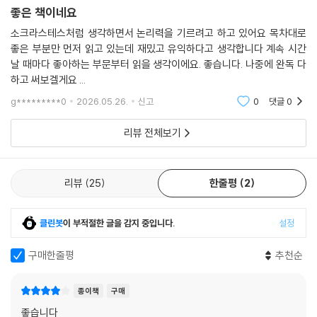
다 더 큰 고통을 받아들이겠다는 뜻이지요.”
좋은 책이네요
다 내놓아도 좋다고 말했다. 그 말을 처음 접했을 때 마음이 오래 붙들렸다.
--- 「5장·감정에 속지 말고 결과를 계산하라」 중에서
누구보다 기술의 최전선에 서 있던 사람이, 왜 하필 소크라테스였을까. 아
소크라스테스처럼 생각하면서 논리력을 기르려고 하고 있어요 목차대로
마 잡스가 진짜로 부러워한 것은 한 철학자의 지식이 아니라 사람의 생각
좋은 부분만 먼저 읽고 있는데 재밌고 유익하다고 생각합니다 계속 시간
[나의 무지를 아는 것이 진정한 용기다]
날 때마다 좋아하는 부문부터 읽을 생각이에요. 좋습니다. 나중에 완독 다
을 뿌리부터 뒤흔드는 질문의 힘이었을 것이다. 지금 우리에게 부족한 것
“자네는 하늘을 나는 법을 아는가?” “모릅니다.” 알키비아데스는 씁쓸한
하고 써보겔게요 ...
도 어쩌면 바로 그것이다. 정보는 넘치고, 조언은 사방에서 쏟아진다. 그런
웃음을 지었다.
데 삶은 더 또렷해지기보다 더 쉽게 흔들린다. 누군가의 말 한마디에 무너
g*********0
2026.05.26.
신고
0
댓글
0
“흥미롭군.” 소크라테스가 말했다.
지고, 아직 오지 않은 미래를 먼저 두려워하고, 감정이 지나간 자리에 남은
“자네는 하늘을 나는 법을 모르지만 모른다는 사실만큼은 조금도 헷갈리
리뷰 전체보기
해석을 진실로 믿는다. 이 책은 바로 그 지점을 정확히 파고든다. 소크라테
지 않지. 왜 그럴까? 안다고 착각한 채 덤비면, 무지한 상태로 섣불리 결정
스를 박제된 고전의 지혜자가 아니라, 혼란한 시대에 인간의 생각을 다시
을 내리고 사고를 치게 마련이네. 하지만 자신의 무지를 깨닫고 이성적으
훈련시킨 가장 현실적인 스승으로 되살려낸다.
로 판단하면 전문가의 도움이라도 구하게 되지. 예컨대 약에 관해 아무것
리뷰
25
한줄평
2
도 모른다면 의사를 찾을 걸세. 반면 의사도 아니면서 의학 지식이 있다고
답을 짚어주지 않고
믿는 사람은 오만 때문에 약을 잘못 먹고, 그 결과는 목숨까지 위태롭게 만
내 생각을 다시 투명하게 들여다보게 하는 책
클린봇
이 부적절한 글을 감지 중입니다.
설정
들 수 있지. 자신의 무지를 모르는 사람은 친구 하나가 아니라 도시 전체를
위험에 빠뜨릴 수 있네.”
편집자로서 이런 책을 만날 때 가장 반가운 순간은, 익숙한 인물을 완전히
구매한줄평
추천순
새로운 방식으로 되살려낼 때다. 소크라테스는 너무 유명해서 오히려 납작
[왜 우리는 남의 일에는 똑똑하면서 내 일에는 바보가 될까]
하게 소비되기 쉬운 이름이다. 명언 몇 줄, 철학사 속 상징, ‘너 자신을 알라’
종이책
구매
이솝 우화에 따르면, 인간은 태어날 때 목에 두 개의 주머니를 달고 나온다.
같은 문장으로 축약되기 쉽다. 그런데 이 책은 그 위험한 지름길을 택하지
좋습니다
하나는 코 밑에, 다른 하나는 뒤통수에 매달려 있다. 코 밑의 커다란 주머니