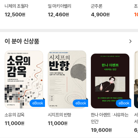
켄타우로스 같은 상상 속 동물을 두려워하는 것과 같아. 이야기로는 나눌
가르게 하고, 불안이 밀려올 때는 아직 오지 않은 미래를 내가 먼저 재앙으
니체의 초월자
일 마키아벨리
군주론
초
수 있어도, 살아생전 그 동물을 만날 일은 없지. 죽음의 경험도 마찬가지로
로 확정한 것은 아닌지 되묻게 하며, 미루고 싶은 순간에는 지금의 작은 위
12,500
12,460
4,900
1
원
원
원
손에 잡히는 실체가 없어.”
안 뒤에 남을 대가를 계산하게 한다. 즉 이 책은 “좋은 질문을 하라”는 말을
--- 「9장·일어나지 않은 일을 두려워 마라」 중에서
추상적으로 던지고 끝내지 않는다. 무엇을 의심하고, 어디서 멈추고, 어떤
질문으로 나를 다시 붙잡아야 하는지를 손에 잡히게 보여준다. 그래서 『소
이 분야 신상품
크라테스처럼 생각하는 법』은 소크라테스를 아는 책이 아니다. 소크라테
스가 왜 2,500년이 지난 지금도 가장 현대적인 철학자인지, 그리고 왜 어
떤 사람은 그와 단 몇 시간이라도 바꾸고 싶어 했는지 몸으로 납득하게 만
드는 책이다. 읽고 나면 더 많이 아는 사람이 되기보다 쉽게 휘둘리지 않는
사람이 되고 싶어진다. 좋은 철학책은 대개 여기서 갈린다. 지식을 남기느
냐, 기준을 남기느냐. 이 책은 분명 후자에 속한다.
소크라테스는 질문을 남긴 사람이다
이 책은 독자에게 쉽게 위로를 건네지 않는다. 대신 더 오래 가는 것을 준
다. 감정이 아니라 판단을 점검하는 법, 선동과 확신을 의심하는 법, 자기
소유의 감옥
시지프의 반항
한나 아렌트 : 사유하는
서
인간
서
생각과 한 걸음 거리를 두는 법, 두려움을 사실과 해석으로 나누어 보는 법.
11,000
11,000
원
원
지
그 질문들이 쌓일수록 독자는 삶을 덜 두려워하게 되고, 타인의 생각에 덜
19,600
6
원
끌려가게 된다. 더 열심히 살라고 다그치지 않고, 더 정확히 생각하라고 요