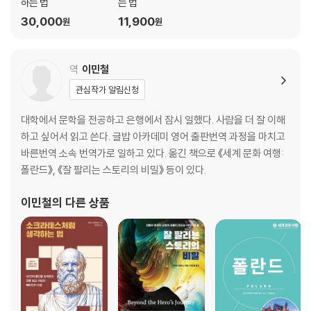
하는 법
는 법
9장 일어나지 않은 일을 두려워 마라 | 불안 다스리기
30,000
11,900
원
원
생각의 산파술 09 미리 최악이라 단정하지 않기 _ “알 수 없는 것을 벌써
부터 끔찍하다고 판정하지 않는 법”
역
이민철
10장 분노가 나를 붙잡을 때 | 억울함과 복수심에서 해방되기
관심작가 알림신청
생각의 산파술 10 분노의 값을 계산하기 _ “화가 난 이유보다 그 화를 왜
계속 키우는지를 물어보라”
대학에서 문학을 전공하고 은행에서 잠시 일했다. 사람을 더 잘 이해
하고 싶어서 읽고 쓴다. 글밥 아카데미 영어 출판번역 과정을 마치고
11장 떳떳한 삶은 죽음 앞에서도 당당하다 | 소크라테스 마지막 수업
바른번역 소속 번역가로 일하고 있다. 옮긴 책으로 《세계 문화 여행:
폴란드》, 《잘 팔리는 스토리의 비밀》 등이 있다.
감사의 말
미주
이민철
의 다른 상품
참고문헌