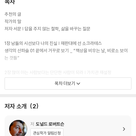
목차
추천의 글
작가의 말
저자 서문 | 답을 주지 않는 철학, 삶을 바꾸는 질문
1장 남들의 시선보다 나의 진실 | 재판대에 선 소크라테스
생각의 산파술 01 끝에서 거꾸로 보기 _ “책상을 비우는 날, 비로소 보이
는 것들”
2장 많이 아는 사람보다는 단단한 사람이 되라 | 가치관 재설정
생각의 산파술 02 항상 좋은가 묻기 _ “남이 정해준 성공 말고, 내 삶의 기
목차 더보기
준을 다시 세우는 질문”
3장 소유하는 사랑에서 함께 성장하는 사랑으로 | 관계의 법칙
저자 소개
2
생각의 산파술 03 기준을 나에게 돌리기 _ “남을 판단하던 눈으로 먼저 나
를 비춰보는 질문”
저
도널드 로버트슨
4장 나의 무지를 인정하라 | 메타인지를 높이는 문답법
관심작가 알림신청