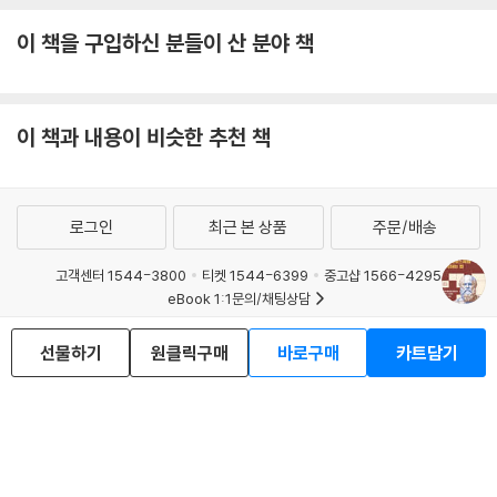
청한다. 그리고 바로 그 지점에서 삶의 방향이 달라지기 시작한다. 소크라
이 책을 구입하신 분들이 산 분야 책
테스는 답을 남긴 사람이 아니라 질문을 남긴 사람이다. 그리고 좋은 질문
은, 시대가 바뀌어도 사람을 바꾼다.
이 책과 내용이 비슷한 추천 책
로그인
최근 본 상품
주문/배송
고객센터 1544-3800
티켓 1544-6399
중고샵 1566-4295
eBook 1:1문의/채팅상담
예스이십사(주) 사업자 정보
선물하기
원클릭구매
바로구매
카트담기
이용약관
개인정보처리방침
청소년보호정책
PC버전
회사소개
거래처관계자께
도서홍보
광고
Copyright © YES24 Corp. All Rights Reserved.
MATOM7