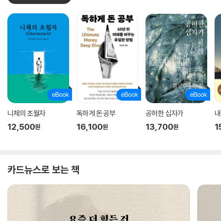
니체의 초월자
독하게 돈 공부
공허한 십자가
내
12,500
16,100
13,700
1
원
원
원
카드뉴스로 보는 책