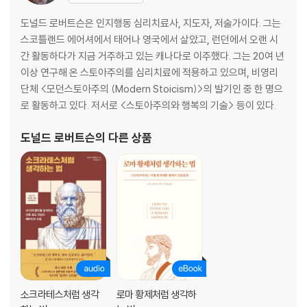
생각의 산파술 04 예외로 생각 흔들기 _ “절대적으로 옳다고 믿어온 생각
에 작은 균열을 내는 질문”
도널드 로버트슨은 인지행동 심리치료사, 지도자, 저술가이다. 그는
스코틀랜드 에어셔에서 태어나 영국에서 살았고, 런던에서 오랜 시
5장 감정에 속지 말고 결과를 계산하라 | 인생 손익 분석
간 활동하다가 지금 거주하고 있는 캐나다로 이주했다. 그는 20여 년
생각의 산파술 05 결과를 먼저 계산하기 _ “눈앞의 쾌락보다, 끝에 남을
이상 연구해 온 스토아주의를 심리치료에 적용하고 있으며, 비영리
대가를 먼저 보는 질문”
단체 <모던스토아주의 (Modern Stoicism)>의 발기인 중 한 명으
로 활동하고 있다. 저서로 <스토아주의와 행복의 기술> 등이 있다.
6장 내 마음과 거리를 두어라 | 인지적 객관화
생각의 산파술 06 내 이름으로 나를 부르기 _ “감정에서 한 걸음 물러나
도널드 로버트슨
의 다른 상품
나를 다시 보는 법”
7장 궤변과 선동을 의심하라 | 비판적 사고
생각의 산파술 07 사실과 해석 가르기 _ “내 생각을 진실이 아니라 가설로
다루는 훈련”
8장 욕망에 이성을 내어주지 마라 | 무모한 결정 최소화
생각의 산파술 08 머릿속 폭주 멈추기 _ “현실보다 먼저 무너지는 것은 대
개 사건이 아니라 해석이다”
소크라테스처럼 생각
로마 황제처럼 생각하