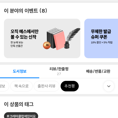
이 분야의 이벤트
8
리뷰/한줄평
도서정보
배송/반품/교환
27
정보
책 속으로
출판사 리뷰
추천평
이 상품의 태그
#크레마클럽에있어요