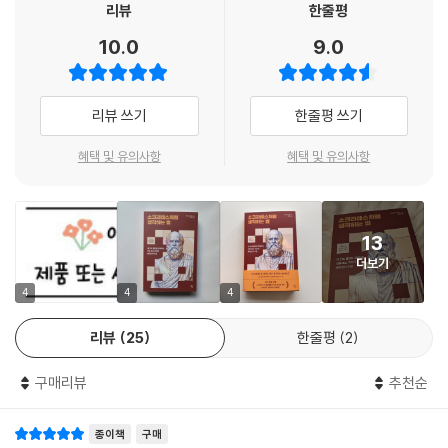
가치 있는 것인지 스스로에게 묻는다. 소크라테스는 무엇이 가치 있는지,
리뷰
한줄평
여기에 국내 최초로, 한국어판만의 특별 부록 ‘10가지 생각의 산파술’이 더
무엇이 성공에 도움이 되는지 남이 대신 정해줄 수 없다고 보았다. 예컨대
해진다. 이 부록은 소크라테스의 질문법을 해설로만 소개하지 않는다. 독
10.0
9.0
우리는 흔히 성공하려면 건강이 필수라고 생각하지만 건강이 좋지 않거나
자가 지금 자기 삶에 바로 대입해볼 수 있도록, 그의 생각법을 오늘의 언어
신체적 제약이 있음에도 성공적인 삶을 사는 이들이 분명히 있다. 이 연습
로 실전적으로 압축해 우리에게 소개한다. 가령 감정이 치밀어 판단이 흐
은 한 번으로 끝나지 않는다. 반복하다 보면 목록이 조금씩 달라지고 정교
려질 때는 내 생각이 사실인지, 감정이 덧씌운 해석인지부터 가려보게 하
리뷰 쓰기
한줄평 쓰기
해지는 느낌을 받게 될 것이다.
고, 자꾸 미루고 무너지는 습관 앞에서는 지금의 작은 위안 뒤에 어떤 대가
--- 「2장·많이 아는 사람보다는 단단한 사람이 되라」 중에서
가 남는지 계산하게 만든다. 너무 당연해서 한 번도 의심하지 않았던 믿음
혜택 및 유의사항
혜택 및 유의사항
앞에서는 예외를 들이대어 생각을 흔들고, 막연한 불안이 커질 때는 아직
[감정에 속아 치르는 치명적인 대가]
오지 않은 미래를 내가 먼저 재앙으로 확정한 것은 아닌지 되묻게 한다. 덕
“사람들은 인간이 쾌락을 추구하고 고통을 피할 수밖에 없다고 믿습니다.”
분에 독자는 책을 덮고 나서야 깨닫는 것이 아니라 읽는 동안 자기 삶을 다
13
소크라테스는 신중히 말을 이었다. “그렇게 생각하는 사람은 결국 감정의
시 생각하게 된다. 이것이 이 한국어판의 강력한 매력이다. 화, 불안, 충동,
더보기
노예가 되어 이리저리 끌려다니는 삶을 살게 됩니다.” 그러나 참된 지혜는
자기합리화, 선동과 확신의 순간마다 나를 붙잡아 세우는 죽비와 같은 질
쾌락과 고통보다 강하다고 그는 주장했다. “어떤 쾌락은 당장은 달콤하지
4
4
4
문들이 여기에 들어 있다. 이 책을 덮고 나면 더 많이 아는 사람이 아니라,
만 끝내 가난과 질병, 더 큰 고통을 불러옵니다. 반대로 체력을 단련하고,
감정에 덜 휘둘리고 판단이 더 단단해진 사람이 되어 있을 것이다.
리뷰
25
한줄평
2
군사 훈련을 받고, 수술을 감내하는 일은 괴롭지만 결국 건강과 더 큰 즐거
움을 가져옵니다. 그러니 쾌락은 좋고 고통은 나쁘다고 말하려면, 반드시
기술은 차고 넘치는데,
구매리뷰
추천순
그 결과를 함께 따져야 합니다. 누군가 잘못인 줄 알면서도 욕망에 굴복했
왜 우리는 더 쉽게 흔들릴까
다면 그것은 현재의 작은 즐거움을 위해 미래의 큰 즐거움을 포기한 셈입
니다. 마찬가지로 두려움에 굴복했다는 말은, 당장의 작은 고통을 피하려
종이책
구매
스티브 잡스는 소크라테스와 오후 한때를 보낼 수 있다면 자신의 기술을