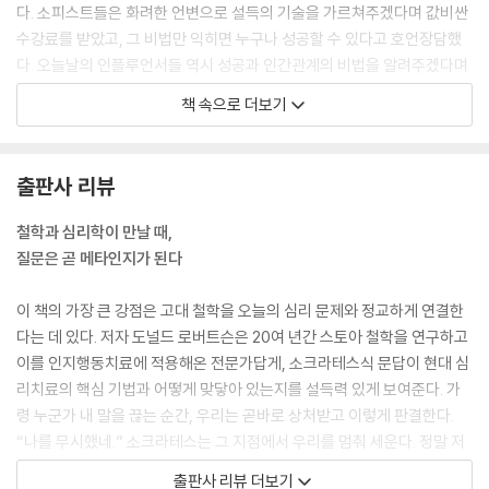
다. 소피스트들은 화려한 언변으로 설득의 기술을 가르쳐주겠다며 값비싼
수강료를 받았고, 그 비법만 익히면 누구나 성공할 수 있다고 호언장담했
다. 오늘날의 인플루언서들 역시 성공과 인간관계의 비법을 알려주겠다며
큰소리친다. 2,000년이라는 시간이 흘렀지만 소피스트와 인플루언서는
책 속으로 더보기
소름이 돋을 만큼 닮아 있다. 그들은 우리가 듣고 싶은 말을 하고 혹할 만한
이야기를 들려준다. 소크라테스는 이를 ‘비위 맞추기’라고 불렀다. 이들의
조언에 의존하기 시작하면 사람은 점점 스스로 생각하지 않게 된다. 참된
출판사 리뷰
지식 대신 ‘지식처럼 보이는’ 의견을 받아들인다.
--- 「저자 서문」 중에서
철학과 심리학이 만날 때,
질문은 곧 메타인지가 된다
[삶의 끝에서 다시 묻는 질문들]
어디서부터 시작하면 좋을까? 소크라테스는 순서를 뒤집어 보라고 말할
이 책의 가장 큰 강점은 고대 철학을 오늘의 심리 문제와 정교하게 연결한
것이다. 삶의 마지막 순간에서 출발해보는 것이다. 가령 당신이 사형 판결
다는 데 있다. 저자 도널드 로버트슨은 20여 년간 스토아 철학을 연구하고
을 앞두고 있다고 가정해보자. 사람들은 당신의 인생을 왜곡해 평가했고
이를 인지행동치료에 적용해온 전문가답게, 소크라테스식 문답이 현대 심
판결은 이미 내려졌다. 죽음을 앞둔 지금, 삶을 돌아볼 때 끝내 붙잡고 싶은
리치료의 핵심 기법과 어떻게 맞닿아 있는지를 설득력 있게 보여준다. 가
가치는 무엇인가? 한 걸음 더 나아가보자. 당신은 지금 소크라테스처럼 독
령 누군가 내 말을 끊는 순간, 우리는 곧바로 상처받고 이렇게 판결한다.
배를 들고 있다. 이 순간, 당신의 인생에서 가장 중요했던 것은 무엇이었는
“나를 무시했네.” 소크라테스는 그 지점에서 우리를 멈춰 세운다. 정말 저
가? 죽고 나면 아무것도 가져갈 수 없다는 말은 진부하지만 마지막 순간에
사람이 나를 해치려 한 걸까, 아니면 내가 그 말에 모욕의 뜻을 덧씌운 걸
출판사 리뷰 더보기
는 그 의미가 선명해진다. 은행 계좌에 쌓인 돈이 그때 무슨 소용이 있을