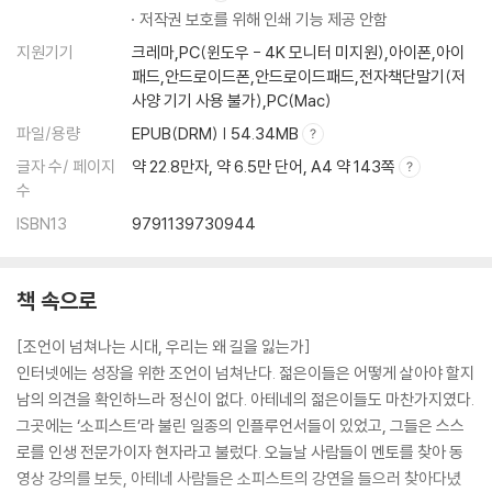
저작권 보호를 위해 인쇄 기능 제공 안함
지원기기
크레마,PC(윈도우 - 4K 모니터 미지원),아이폰,아이
패드,안드로이드폰,안드로이드패드,전자책단말기(저
사양 기기 사용 불가),PC(Mac)
파일/용량
EPUB(DRM) | 54.34MB
글자 수/ 페이지
약 22.8만자, 약 6.5만 단어, A4 약 143쪽
수
ISBN13
9791139730944
책 속으로
[조언이 넘쳐나는 시대, 우리는 왜 길을 잃는가]
인터넷에는 성장을 위한 조언이 넘쳐난다. 젊은이들은 어떻게 살아야 할지
남의 의견을 확인하느라 정신이 없다. 아테네의 젊은이들도 마찬가지였다.
그곳에는 ‘소피스트’라 불린 일종의 인플루언서들이 있었고, 그들은 스스
로를 인생 전문가이자 현자라고 불렀다. 오늘날 사람들이 멘토를 찾아 동
영상 강의를 보듯, 아테네 사람들은 소피스트의 강연을 들으러 찾아다녔