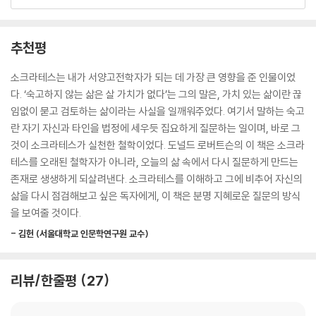
까. 가족의 한마디에 분노할 때도 그는 감정부터 키우지 않는다. 먼저 의도
까? 중요한 것은 얼마를 모았느냐가 아니라 무엇에 썼느냐다.
를 다시 묻고, 사실과 해석을 갈라놓는다. 폭식, 과소비, 미루기 같은 반복
--- 「1장·남들의 시선보다 나의 진실」 중에서
되는 자기합리화 앞에서는 또 다르게 묻는다. “지금의 작은 위안 뒤에 내가
추천평
치를 대가는 무엇일까?” 불안이 커질 때도 마찬가지다. “미래가 불확실한
[하늘의 이치보다 앞서는 인간의 삶]
것은 사실이지만 ‘망한다’는 판단은 혹시 두려움이 붙인 결론은 아닌가.”
소크라테스는 내가 서양고전학자가 되는 데 가장 큰 영향을 준 인물이었
아낙사고라스는 자연을 탐구하면 미신에서 벗어나 지혜로워질 수 있다고
소크라테스는 이렇게 현대 독자의 분노를 해석의 문제로, 충동을 계산의
다. ‘숙고하지 않는 삶은 살 가치가 없다’는 그의 말은, 가치 있는 삶이란 끊
가르쳤다. 그러나 소크라테스는 달리 생각했다. 인간을 이해하지 못한 지
문제로, 불안을 판단의 문제로 다시 바꿔놓는다. 그래서 이 책의 질문은 그
임없이 묻고 검토하는 삶이라는 사실을 일깨워주었다. 여기서 말하는 숙고
혜는 지혜가 아니다. 하늘을 오래 바라본다고 해서 저절로 지혜로워질까?
냥 음미하고 지나가는 멋있는 문장이 아닌 흔들리는 삶을 바로 세우는 실
란 자기 자신과 타인을 법정에 세우듯 집요하게 질문하는 일이며, 바로 그
애초에 지혜란 무엇일까? 지혜가 무엇인지 규정하지도 않은 채, 어떻게 지
제적인 도구가 된다. 이 질문들은 감정의 폭주를 멈추고, 자기 확신의 최면
것이 소크라테스가 실천한 철학이었다. 도널드 로버트슨의 이 책은 소크라
혜를 추구한다고 말할 수 있을까? 하늘을 보기 전에, 먼저 삶을 들여다봐
에서 벗어나 다시 판단할 자리를 만들어준다. 그래서 이 책은 소크라테스
테스를 오래된 철학자가 아니라, 오늘의 삶 속에서 다시 질문하게 만드는
야 한다는 것을 소크라테스는 깨달았다. 철학은 외부 세계의 비밀을 풀어
를 설명하는 책에서 그치지 않고 독자의 사고방식을 다시 훈련시키는 책이
존재로 생생하게 되살려낸다. 소크라테스를 이해하고 그에 비추어 자신의
주는 기술이 아니라 삶을 다루는 기술이어야 했다. 석공이 돌을 다듬듯 인
된다.
삶을 다시 점검해보고 싶은 독자에게, 이 책은 분명 지혜로운 질문의 방식
간은 자기 삶을 다듬어야 했다.
을 보여줄 것이다.
불안, 분노, 관계, 선동까지
[맹목적인 성공 기준을 다시 묻다]
- 김헌 (서울대학교 인문학연구원 교수)
삶의 난제를 해부하는 10가지 ‘생각의 산파술’
빈 종이를 한 장 꺼내거나 컴퓨터를 켜고, ‘에우다이모니아’, 곧 충만한 삶
을 이루는 데 필요하다고 생각되는 조건들을 적어본다. “충만한 삶을 살기
이 책은 명언집도, 철학사 입문서도 아니다. 아테네의 거리와 법정, 전쟁과
리뷰/한줄평
27
위해 무엇이 필요한가?”에 대한 당신의 답이다. 다음으로 그 목록 가운데
재판, 사랑과 우정, 두려움과 죽음의 장면을 따라가며 소크라테스의 질문
삶에서 가장 중요하다고 여기는 것들을 골라낸 뒤, 과연 그것들이 정말로
이 어떻게 탄생했고 왜 지금도 유효한지를 한 편의 드라마처럼 보여준다.