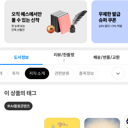
리뷰/한줄평
도서정보
배송/반품/교환
2
개
목차
저자 소개
관련분류
품목정보
이 상품의 태그
#AI활용콘텐츠