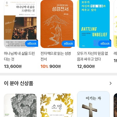
하나님께 내 삶을 드린
전자책으로 읽는 성경
모두가 자신의 믿음 없
레
다는 것
전서
음과 싸우고 있다
1
13,600
10
900
12,600
%
원
원
원
이 분야 신상품