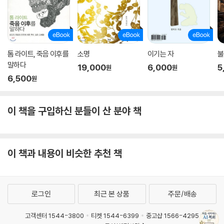
톰 라이트, 죽음 이후를
소명
이기는 자
불
말하다
19,000
6,000
5
원
원
6,500
원
이 책을 구입하신 분들이 산 분야 책
이 책과 내용이 비슷한 추천 책
로그인
최근 본 상품
주문/배송
고객센터 1544-3800
티켓 1544-6399
중고샵 1566-4295