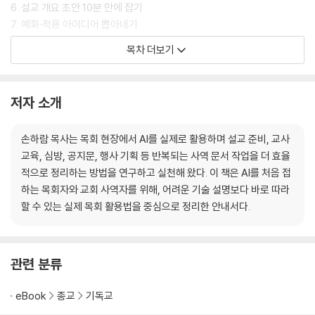
6. 설교 개요 초안 10분 만에 잡기
7. 예화·적용 아이디어 뽑아내기
8. 절기 설교 시리즈 한 번에 기획하기
목차 더보기
9. 교사 교육 자료 만들기
10. 심방 기도문 빠르게 준비하기
11. 새신자 환영 안내문 만들기
저자 소개
12. 가정예배 가이드 만들기
13. 카카오톡 공지문 잘 쓰기
손하람 목사는 목회 현장에서 AI를 실제로 활용하며 설교 준비, 교사
14. 주보 문구·행사 이미지 뚝딱
교육, 심방, 공지문, 행사 기획 등 반복되는 사역 문서 작업을 더 효율
15. SNS 카드뉴스 문구 만들기
적으로 정리하는 방법을 연구하고 실천해 왔다. 이 책은 AI를 처음 접
16. 행사 기획안 한 번에 완성하기
하는 목회자와 교회 사역자를 위해, 어려운 기술 설명보다 바로 따라
17. NotebookLM으로 교회 자료 정리하기
할 수 있는 실제 목회 활용법을 중심으로 정리한 안내서다.
18. 나만의 AI 목회 루틴 만들기
19. AI 시대, 목회자의 정체성
20. AI를 쓰다 겪은 실패들
21. 실전 워크숍 - 월요일부터 주일까지
관련 분류
22. 절기별 AI 목회 캘린더
eBook
종교
기독교
마치며 - 도구가 아니라 사역입니다