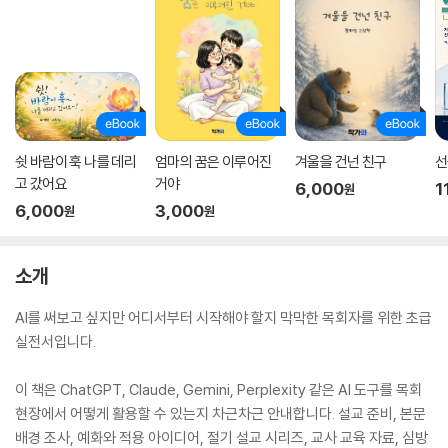
쉿 바람이 훅 나를 데리
엄마의 꿈은 이루어진
겨울을 건넌 친구
선
고 갔어요
거야
6,000
1
원
6,000
3,000
원
원
소개
AI를 써보고 싶지만 어디서부터 시작해야 할지 막막한 목회자를 위한 초급
실전서입니다.
이 책은 ChatGPT, Claude, Gemini, Perplexity 같은 AI 도구를 목회
현장에서 어떻게 활용할 수 있는지 차근차근 안내합니다. 설교 준비, 본문
배경 조사, 예화와 적용 아이디어, 절기 설교 시리즈, 교사 교육 자료, 심방