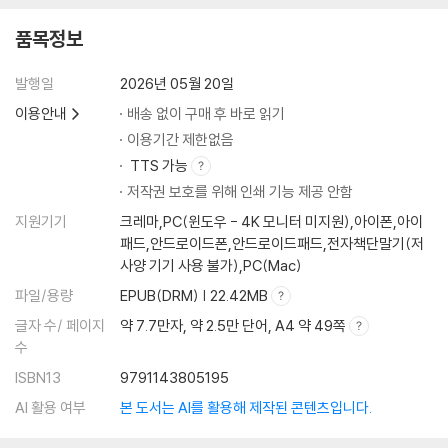
부록
품목정보
발행일
2026년 05월 20일
이용안내
배송 없이 구매 후 바로 읽기
이용기간 제한없음
TTS 가능
저작권 보호를 위해 인쇄 기능 제공 안함
지원기기
크레마,PC(윈도우 - 4K 모니터 미지원),아이폰,아이
패드,안드로이드폰,안드로이드패드,전자책단말기(저
사양 기기 사용 불가),PC(Mac)
파일/용량
EPUB(DRM) | 22.42MB
글자 수/ 페이지
약 7.7만자, 약 2.5만 단어, A4 약 49쪽
수
ISBN13
9791143805195
AI 활용 여부
본 도서는 AI를 활용해 제작된 콘텐츠입니다.