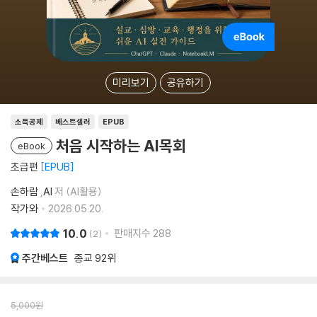
미리보기
공유하기
소득공제
베스트셀러
EPUB
처음 시작하는 AI목회
eBook
초급편
EPUB
손하람
,
AI
저 (AI활용)
작가와
2026.05.20.
10.0
판매지수
288
2
주간베스트
종교
92위
5,000
원