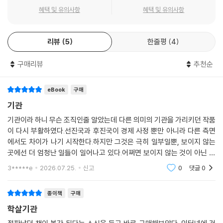
번이 그자를 놓치고 만다. 클래비스는 결국 존 폴의 행적이 마지막으로 확
혜택 및 유의사항
혜택 및 유의사항
인된 체코 프라하로 날아가 신분을 위장한 채 존 폴의 전 연인인 루치아에
게 접근한다. 그러던 중 체코 지하 세력에게 납치된 클래비스는 마침내 존
폴과 대면하고, 그자가 국가의 지원으로 CIA 기밀문서나 크메르루주의 통
리뷰
5
한줄평
4
신 기록, 르완다 내전 당시의 라디오 방송 등을 열람해 ‘어떤 언어’를 연구
했다는 사실을 알게 된다.
구매리뷰
추천순
“거기서 뭘 찾았는데?”
eBook
구매
“학살에는 문법이 있다는 것.”(217쪽)
기관
기관이라 하니 무슨 조직인줄 알았는데 다른 의미의 기관을 가리키던 작품
존 폴에 따르면 “어느 나라든, 정치 상황이 어떻든, 어떤 구조의 언어든 간
이 다시 부활하였다.선진국과 후진국이 경제 사정 뿐만 아니라 다른 측면
에 학살에 공통되는 심층적인 문법이 존재”하고, “학살이 일어나기 얼마
에서도 차이가 나기 시작한다.하지만 그것은 극히 일부일뿐, 보이지 않는
전부터 신문 기사에서, 라디오나 텔레비전 방송에서, 출판되는 소설에서
곳에선 더 엄청난 일들이 일어나고 있다.어쩌면 보이지 않는 것이 아닌 보
그 패턴이 눈에 띄기 시작”한다는 것(이상 217쪽). 그렇다면 존 폴이 낙후
고 싶은 것만 보고 있었을지도.그런데 책소개나 책속 다른 작품 소개에서
3*****e
2026.07.25.
신고
0
댓글
0
된 나라들을 돌아다니면서 그 문법을 이용해 학살을 일으키는 이유는 무엇
이 작품의 핵심에
인가? 클래비스의 시선을 따라 존 폴을 좇던 독자들은 마침내 충격적인 진
실을 맞닥뜨리게 된다.
종이책
구매
학살기관
“시체 위에 이루어진 우리의 세계”를 그려낸 탄탄한 사변(思辨)