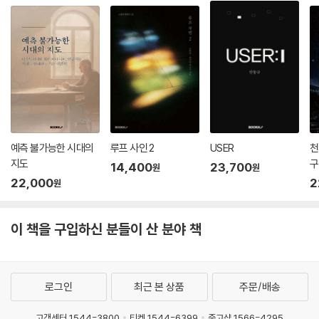
예측 불가능한 시대의
루프 사인 2
USER
천
지도
구
14,400
23,700
원
원
22,000
2
원
이 책을 구입하신 분들이 산 분야 책
로그인
최근 본 상품
주문/배송
고객센터 1544-3800
티켓 1544-6399
중고샵 1566-4295