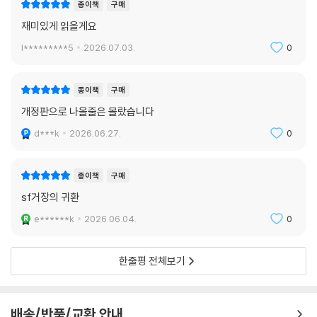
그런 의미에서 소설 《학살기관》은 단순히 근미래의 가상 전쟁을 그린 SF
종이책
구매
가 아니다. 작품은 전쟁의 비참함이나 끔찍함을 넘어 다음과 같은 질문들
재미있게 읽을게요
을 던진다. 인간이란 무엇인가? 생체 기계에 불과한 인간에게 자유의지란
l*********5
2026.07.03.
0
있는가? 우리가 살고 있는 안전한 세계는 얼마나 많은 희생으로 구축되었
는가? 지옥은 정말로 인간의 머릿속에 존재하는가? 의식이 얼마만큼 ‘짙
어야’ 살아있다고 할 수 있는가?
종이책
구매
개정판으로 나올줄은 몰랐습니다
SF라는 장르가 ‘재미’를 넘어 인문학적 사유로 이어질 수 있음을 증명한 이
d***k
2026.06.27.
0
작품을 통해 인간 존재에 대해, 양심과 생명 윤리에 대해 생각해 보는 계기
가 되길 바란다.
종이책
구매
sf거장의 귀환
e******k
2026.06.04.
0
한줄평 전체보기
배송/반품/교환 안내