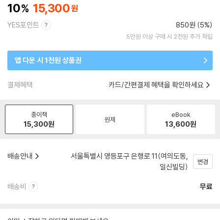
10
15,300
YES포인트
850원 (5%)
5만원 이상 구매 시 2천원 추가 적립
앱 다운 시 1천원 상품권
결제혜택
카드/간편결제 혜택을 확인하세요
종이책
eBook
원제
15,300
원
13,600
원
배송안내
서울특별시 영등포구 은행로 11(여의도동,
변경
일신빌딩)
배송비
무료