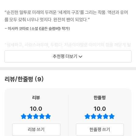
없이 순환하는 우주야. 그런데 누구나 보고 싶은 물건의 이동 경로밖에 확
인하지 않아. 자신들의 생활을 지탱하는 비행기나 작업용 기계에 사용되는
“순진한 말투로 미래의 두려운 ‘세계의 구조’를 그리는 작품. 액션과 유머
‘학살의 문법’이 세상을 해체하기 시작할 때 비로소 지옥의 존재가 드러난
인공근육이 얼마나 비참한 장소에서 생산되는지에 대해서는 알고 싶어 하
를 모두 갖춰 너무나 멋지다. 완전히 팬이 되었다.”
다!
지 않지.”
인류의 진화 과정에서 유전자에 새겨진 학살의 심층 문법이란?
- 이사카 코타로 (소설 《골든 슬럼버》 작가)
--- pp.233-234
근미래, 핵폭탄으로 도시 하나가 사라진 이래 선진국들은 강박적인 보안
“섬세하고, 사랑스러우며, 두렵다. 지금이야말로 이야기의 힘을 깨닫게 될
위성 영상을 보며 내가 느낀 것은 불쾌감, 구역질이었다. 나를 구역질 나게
절차와 생체인증 제도를 실시하고, 테러가 사라진 세상에서 사람들은 자유
것이다.”
만드는 것은 영상의 그로테스크함이 아니었다. 오히려, 이렇게 영상으로
추천평 더보기
를 대가로 안전을 보장받는다고 여긴다. 반면 낙후된 비영어권 국가와 개
- 고지마 히데오 (게임 〈메탈 기어 솔리드〉 시리즈 개발자)
보고 있으니 인간이 통째로 구워지건 내장이 튀어나오건 피를 철철 흘리건
발도상국에서는 원인을 알 수 없는 대규모 내전과 학살이 빈발하기 시작한
완벽하게 탈취(脫臭)되어 전혀 구역질이 나지 않았기 때문에, 그 구역질
다. 그런 학살 현장의 배후에서 늘 발견되는 수수께끼의 미국인, 존 폴. 펜
나지 않음이 가장 구역질 났다. 시체를 차갑게 내려다보는 위성의 렌즈는
“이토 케이카쿠의 《학살기관》은 포스트 사이버펑크 시대의 걸작이다.”
리뷰/한줄평
9
타곤은 미 정보군 특수검색군 소속 클래비스 셰퍼드 대위의 팀에 존 폴의
얼어붙은 진공의 세계에 있으면서 지상의 냄새와는 무관한 듯 냉정하고 잔
추적을 지시한다.
- 다쓰미 다카유키 (SF 비평가)
혹한 신의 초월성을 흉내 내고 있었다.
리뷰
한줄평
--- pp.247-248
어린 소녀와 소년의 비참한 사체, 구덩이 속에서 타 죽은 사람들을 무감하
10.0
10.0
게 바라보는 주인공의 시선으로 시작되는 작품 속에서 추적의 궤적은 학살
이 자행되는 세계 곳곳의 비영어권 나라들로 이어진다. 클래비스의 팀은
존 폴의 그림자를 좇아 학살 현장으로 향하지만, 비행기 티켓은 물론 피자
리뷰 쓰기
한줄평 쓰기
한 판을 구입하는 데도 철저한 개인인증이 필수인 세상임에도 불구하고 번