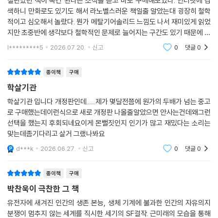
절판났던 책이 복간 된다는 소식을 듣고 바로 구매해보았다. 인터넷에 검
‘철학’과 ‘밀리터리 SF’의 완벽한 결합, 인문학적 사유를 촉발한 신개념 S
색하니 만화로도 있기도 해서 라노벨스러운 책일줄 알았는대 굉장히 철학
F의 시작
적이고 심오해서 놀랐다. 뭔가 메탈기어솔리드 느낌도 나서 재미있게 읽었
지만 초중반에 생각보다 철학적인 문제로 늘어지는 구간도 있기 때문에 만
“2001년 어느 아침, 항공기가 뉴욕에 우뚝 선 높은 빌딩 두 곳을 들이
약 시원한 도파민적 액션이나 호쾌하고 스릴있는 스파이물을 원한다면 추
l*********5
2026.07.20.
신고
0
댓글
0
받”은(18쪽) 사건 이후의 세계를 정면으로 주시하고 있는 이 소설은 그렇
천하기는 힘들다.
다고 《1984》나 《멋진 신세계》처럼 감시 사회를 중심에 둔 작품은 아니다.
종이책
구매
이야기는 대체로 내전과 학살이 빈발하는 이른바 ‘후진국’에서 진행되며,
학살기관
그 배경에는 과학뿐만 아니라 역사, 인류학, 철학까지 아우르는 작가의 탄
탄한 사변(思辨)이 있다. 이 사변은 물론 현실에 뿌리를 둔다. 근미래의 모
학살기관 입니다 개정판인데......제가 몇달전쯤에 원가의 두배가 넘는 중고
습을 통해 지금의 문제를 드러내는 것이 SF의 특성인 만큼 《학살기관》에
로 구매했는데이런식으로 새로 개정판 나올줄알았으면 안사는건데왜그런
는 전쟁, 테러, 신자유주의, 빈곤 등 지금-여기의 문제가 그려져 있다. 그리
선택을 했는지 후회되네요이게 몬뻘짓인지 인기가 많고 재밌다는 소리는
맞는데좀기다리고 살거 그랬나봐요
고 이렇듯 철저한 현실에 바탕을 둔 캐릭터와 설정이 작품에 긴장감을 부
여한다.
d***k
2026.06.27.
신고
0
댓글
0
클래비스와 휘하 부대원들은 작전에 앞서 나노 기술과 생리적 피드백 시스
종이책
구매
템을 통해, 통증이 있음을 ‘지각’하지만 그것을 느끼지는 못하도록 처치 받
박찬욱이 극찬한 그 책
는다. 또한 무장한 아동들과의 싸움에 대비해, 어린아이를 죽여도 죄책감
유전자에 새겨진 인간의 생존 본능, 생체 기계에 불과한 인간의 자유의지
이 들지 않도록 ‘전투 적응 감정 조정’이라는 뇌신경학적 처치도 받는다. 감
분쟁이 멈추지 않는 세계를 직시한 세기의 SF걸작. 근미래의 모습을 통해
정을 거세당한 채 기계적으로 살인하는 자들과 대량 학살을 지휘하는 지적