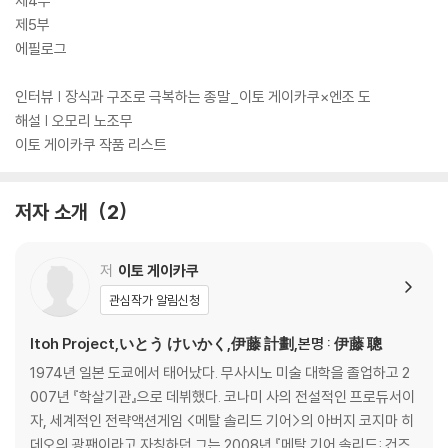
제4부
제5부
에필로그
인터뷰 | 장식과 구조로 극복하는 종말_이토 게이카쿠×엔조 도
해설 | 오모리 노조무
이토 게이카쿠 작품 리스트
저자 소개
2
저
이토 게이카쿠
관심작가 알림신청
Itoh Project,いとう けいかく,伊藤 計劃,본명 : 伊藤 聰
1974년 일본 도쿄에서 태어났다. 무사시노 미술 대학을 졸업하고 2
007년 『학살기관』으로 데뷔했다. 코나미 사의 전설적인 프로듀서이
자, 세계적인 전략액션게임 <메탈 솔리드 기어>의 아버지 코지마 히
데오의 광팬이라고 자칭하던 그는 2008년 『메탈 기어 솔리드: 건즈