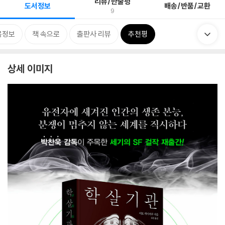
리뷰/한줄평
도서정보
배송/반품/교환
9
목정보
책 속으로
출판사 리뷰
추천평
상세 이미지