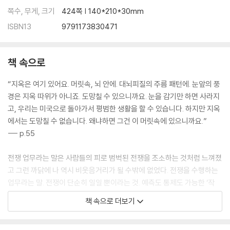
쪽수, 무게, 크기
424쪽 | 140*210*30mm
ISBN13
9791173830471
책 속으로
“지옥은 여기 있어요. 머릿속, 뇌 안에. 대뇌피질의 주름 패턴에. 눈앞의 풍
경은 지옥 따위가 아니죠. 도망칠 수 있으니까요. 눈을 감기만 하면 사라지
고, 우리는 미국으로 돌아가서 평범한 생활을 할 수 있습니다. 하지만 지옥
에서는 도망칠 수 없습니다. 왜냐하면 그건 이 머릿속에 있으니까요.”
--- p.55
전쟁 업무라는 말은 사람들의 피로 범벅된 전쟁을 조소하는 것처럼 느껴졌
고 그런 까닭에 나 역시 비웃음거리가 될 수밖에 없었다. 전쟁을 수행하는
업무라는 말. 전쟁이 단순히 일일 뿐이라는 것. 예측도 통제도 가능한 ‘작
업’이라는 것.
책 속으로 더보기
--- p.89