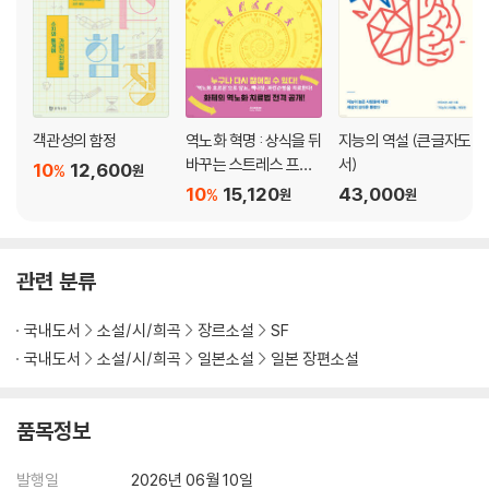
객관성의 함정
역노화 혁명 : 상식을 뒤
지능의 역설 (큰글자도
바꾸는 스트레스 프리
서)
10
12,600
%
원
요법
10
15,120
43,000
%
원
원
관련 분류
국내도서
소설/시/희곡
장르소설
SF
국내도서
소설/시/희곡
일본소설
일본 장편소설
품목정보
발행일
2026년 06월 10일