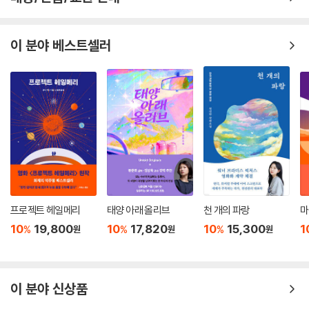
이 분야 베스트셀러
프로젝트 헤일메리
태양 아래 올리브
천 개의 파랑
마
10
19,800
10
17,820
10
15,300
1
%
%
%
원
원
원
이 분야 신상품