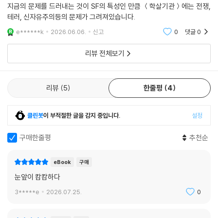
지금의 문제를 드러내는 것이 SF의 특성인 만큼 ＜학살기관＞에는 전쟁,
인 괴물의 추격전은, 전쟁을 다룬 다른 작품에서는 볼 수 없는 기이한 전장
테러, 신자유주의등의 문제가 그려져있습니다.
을 만들어 낸다. 전투에 앞서 심리학적 장애를 제거하는 전두엽 차폐 기술,
e******k
2026.06.06.
신고
0
댓글
0
콘텍트렌즈처럼 각막에 부착하는 웨어러블 컴퓨터, 인공근육으로 만들어
져 투하 후 저절로 생체 분해되는 침투 포드 등 미래의 신기술들이 등장하
리뷰 전체보기
지만, 극한 상황에서의 인간 본성 또는 인간 그 자체에 대한 1인칭 주인공
의 고민과 사유 덕분에 이러한 기술들이 그저 ‘공상’의 영역에만 머물지는
않는다.
리뷰
5
한줄평
4
이 작품에서 작가는 SF의 소재를 이용해 죄책감 및 양심의 차폐(maskin
g)를 개인 차원이 아니라 세계 차원, 전인류 차원으로 끌어올린다. 또한 선
클린봇
이 부적절한 글을 감지 중입니다.
설정
진국이 누리는 부와 평화가 이른바 후진국에 대한 착취와 그들의 희생 위
구매한줄평
추천순
에 구축되었음을 역사적/지리학적 사실에 바탕을 둔 박진감 넘치는 전개
와 감각적인 문장으로 증명한다.
eBook
구매
CNN의 클립 채널 세계. 도미노피자의 보편성. 영화 스트리밍 서비스의 첫
눈앞이 캄캄하다
15분. 어느 정도까지밖에 추적할 수 없는 메타 히스토리. 우리들의 윤리적
3*****e
2026.07.25.
0
스테이지는 아직 그 정도에서 어물거리고 있었다.(375쪽)