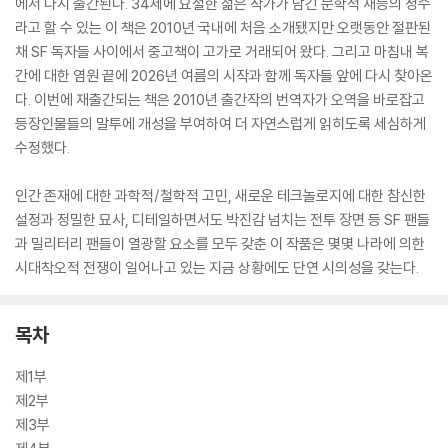
에서 다시 출간된다. 34세에 요절한 젊은 작가가 남긴 문학적 재능의 정수
라고 할 수 있는 이 책은 2010년 국내에 처음 소개됐지만 오랫동안 절판된
채 SF 독자들 사이에서 중고책이 고가로 거래되어 왔다. 그리고 마침내 복
간에 대한 염원 끝에 2026년 여름의 시작과 함께 독자들 앞에 다시 찾아온
다. 이번에 재출간되는 책은 2010년 출간작의 번역자가 오역을 바로잡고
등장인물들의 말투에 개성을 부여하여 더 자연스럽게 읽히도록 세심하게
수정했다.
인간 존재에 대한 과학적/철학적 고민, 새로운 테크놀로지에 대한 참신한
설정과 정밀한 묘사, 디테일하면서도 박진감 넘치는 전투 장면 등 SF 팬들
과 밀리터리 팬들이 열광할 요소를 모두 갖춘 이 작품은 몇몇 나라에 의한
시대착오적 전쟁이 일어나고 있는 지금 상황에도 단연 시의성을 갖는다.
목차
제1부
제2부
제3부