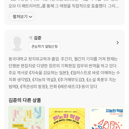
오브 더 패트리어트』를 통해 그 애정을 직접적으로 표출했다. 그리고
두번째 오리지널 장편소설 인 『세기말 하모니』를 출간한다. 이 책은
펼쳐보기
데뷔부터 세간의 관심을 받아온 저자의 신작답게 치밀한 배경 설정과
전개로 평단과 팬들의 환호를 동시에 받았다. 2010년판 뿐만 아니라,
일본 SF대상, 세이운 상을 모두 거머쥐었
역
김준
관심작가 알림신청
동국대학교 정치외교학과 졸업. 주간지, 월간지 기자를 거쳐 현재는
단행본 편집자로 다양한 장르의 기획편집 업무와 번역을 하고 있다.
주요 역서로 《자숙을 강요하는 일본》, 《일러스트로 바로 이해하는 수
치화 생각법》, 《지능의 역설》, 《주거해부도감》, 《소설 폭풍우 치는
밤에》, 《객관성의 함정》, 만화 《베르세르크》 등이 있다.
김준
의 다른 상품