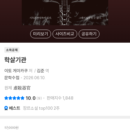
미리보기
사이즈비교
공유하기
소득공제
학살기관
이토 게이카쿠
저
김준
역
문학수첩
2026.06.10.
원제
虐殺器官
10.0
판매지수
1,848
9
베스트
장르소설 top100 2주
17,000
원