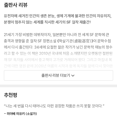
하지만 나는 문득 이런 생각이 들었다. 언어가 인간의 사고를 규정하지 않
출판사 리뷰
는다는 것은 안다. 그렇지만 언어가 진화의 적응에 의해 발생한 ‘기관’에 불
과하다고 해도, 자기 자신의 ‘기관’에 의해 사라진 생물도 있지 않은가.
유전자에 새겨진 인간의 생존 본능, 생체 기계에 불과한 인간의 자유의지,
긴 이빨 때문에 사라진 검치호 같은.
분쟁이 멈추지 않는 세계를 직시한 세기의 SF 걸작 재출간!
--- p.127
21세기 가장 비범한 데뷔작이자, 일본뿐만 아니라 전 세계 SF 문학에 큰
죄책감의 대상이 죽어버린다는 것은 언젠가 속죄할 수 있다는 희망을 박탈
충격과 영향을 준 걸작 SF 장편소설 《학살기관(虐殺器官)》이 문학수첩
당하는 것이다. 살인이 가장 질 나쁜 죄인 이유는 속죄가 불가능하기 때문
에서 다시 출간된다. 34세에 요절한 젊은 작가가 남긴 문학적 재능의 정수
이다. ‘너를 용서한다’라는 말을 듣는 것이 절대적으로 불가능하기 때문이
라고 할 수 있는 이 책은 2010년 국내에 처음 소개됐지만 오랫동안 절판된
다.
채 SF 독자들 사이에서 중고책이 고가로 거래되어 왔다. 그리고 마침내 복
죽은 이는 누구도 용서할 수 없다.
간에 대한 염원 끝에 2026년 여름의 시작과 함께 독자들 앞에 다시 찾아온
--- p.189
다. 이번에 재출간되는 책은 2010년 출간작의 번역자가 오역을 바로잡고
출판사 리뷰 더보기
등장인물들의 말투에 개성을 부여하여 더 자연스럽게 읽히도록 세심하게
“우리는 깨알만 한 관심만 있으면 그 제품을 구성하는 모든 재료를 인터넷
수정했다.
으로 추적할 수 있는 사회에 살고 있어. 정보건 물건이건, 온갖 상품이 지나
추천평
쳐 온 시간과 공간이 기록되는 사회니까. 사람들은 부드바이젤이 안전하게
인간 존재에 대한 과학적/철학적 고민, 새로운 테크놀로지에 대한 참신한
만들어졌는지에 관심을 두고, 햄버거 패티가 어느 목장의 어떤 소로 만들
설정과 정밀한 묘사, 디테일하면서도 박진감 넘치는 전투 장면 등 SF 팬들
“나는 세 번을 다시 태어나도 이런 굉장한 작품은 쓰지 못할 것이다.”
어졌는지 알고 싶어 해. 자기 집의 건축자재가 어느 숲에서 벌목된 통나무
과 밀리터리 팬들이 열광할 요소를 모두 갖춘 이 작품은 몇몇 나라에 의한
인지까지 알 수 있지. 그런 물건의 이동 경로가 자아내는 것은 물질이 끊임
- 미야베 미유키 (소설가)
시대착오적 전쟁이 일어나고 있는 지금 상황에도 단연 시의성을 갖는다.