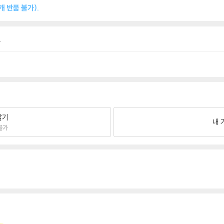
 반품 불가).
.
팔기
내 
불가