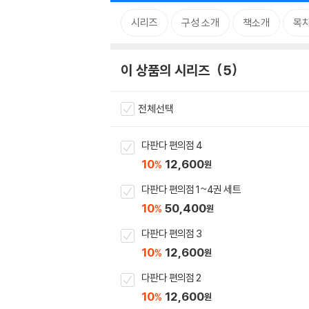
시리즈
구성 소개
책소개
목
이 상품의 시리즈
5
전체선택
다판다 편의점 4
10
12,600
%
원
다판다 편의점 1~4권 세트
10
50,400
%
원
다판다 편의점 3
10
12,600
%
원
다판다 편의점 2
10
12,600
%
원