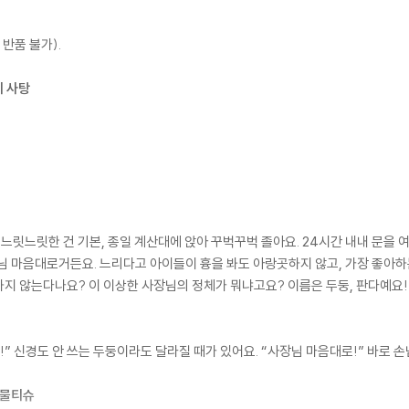
반품 불가).
지 사탕
 느릿느릿한 건 기본, 종일 계산대에 앉아 꾸벅꾸벅 졸아요. 24시간 내내 문을 
님 마음대로거든요. 느리다고 아이들이 흉을 봐도 아랑곳하지 않고, 가장 좋아하
지 않는다나요? 이 이상한 사장님의 정체가 뭐냐고요? 이름은 두둥, 판다예요!
” 신경도 안 쓰는 두둥이라도 달라질 때가 있어요. “사장님 마음대로!” 바로 
싹 물티슈