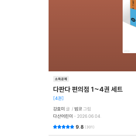
소득공제
다판다 편의점 1~4권 세트
4권
강효미
글
밤코
그림
다산어린이
2026.06.04.
9.8
301