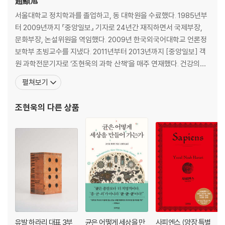
趙顯旭
고 빠른 행동의 힘
서울대학교 정치학과를 졸업하고, 동 대학원을 수료했다. 1985년부
3장 당신의 손으로 세상의 규칙을 설계하라: 역사를 바꿔온 질서 밖의 혁
터 2009년까지 『중앙일보』 기자로 24년간 재직하면서 국제부장,
신가들
문화부장, 논설위원을 역임했다. 2009년 한국외국어대학교 언론정
4장 고결한 패배자로 남기보다 불완전한 승리를 쟁취하라: 혁신을 둘러싼
보학부 초빙교수를 지냈다. 2011년부터 2013년까지 [중앙일보] 객
다섯 가지 착각
원 과학전문기자로 ‘조현욱의 과학 산책’을 매주 연재했다. 건강의학
5장 평범한 사람도 세상을 바꿀 수 있다: 세계 최대의 구호 재단으로 이어
포털 ‘코메디닷컴’의 편집주간과 싱크탱크 여시재의 편집위원장을 지
진 사소한 목격
펼쳐보기
냈다. 2016년부터 2018년까지 [중앙선데이]에 ‘조현욱의 빅 히스토
6장 박애주의자를 위한 호그와트에 입학하라: 당신의 천재성을 인류의 가
리’를 연재했다. 2018년부터 서울신문 ‘열린 세상’에 과학칼럼을 연
장 시급한 과제와 연결하는 방법
조현욱
의 다른 상품
재 중이다. 현재 ‘과학과 소통’ 대표로서
7장 세상에 필요한 것을 찾아라 그리고 채워주어라: 아이디어를 현실로 구
현해낸 사람들
8장 선의에도 효율이 필요하다: 효과적으로 세상을 구하는 우선순위 전략
9장 더 먼 미래를 준비하며 도덕적 시야를 넓혀라: 상식을 의심하고 역사
의 옳은 편에 서는 법
10장 미래가 당신의 이름을 기억하게 하라: 인류의 위협 앞에 선 당신의 역
할
에필로그 - 세상을 바꿀 단 한 사람의 선택
선한 야망을 위한 학교
유발 하라리 대표 3부
균은 어떻게 세상을 만
사피엔스 (양장 특별