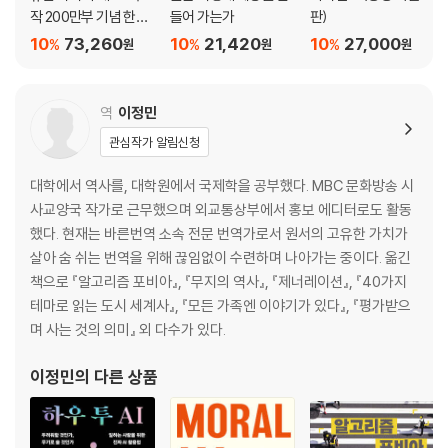
작 200만부 기념 한정
들어 가는가
판)
선한 야망을 위한 학교의 일곱 가지 설립 원칙
판 브릭 에디션
감사의 글
10
73,260
10
21,420
10
27,000
%
%
%
원
원
원
주
역
이정민
관심작가 알림신청
대학에서 역사를, 대학원에서 국제학을 공부했다. MBC 문화방송 시
사교양국 작가로 근무했으며 외교통상부에서 홍보 에디터로도 활동
했다. 현재는 바른번역 소속 전문 번역가로서 원서의 고유한 가치가
살아 숨 쉬는 번역을 위해 끊임없이 수련하며 나아가는 중이다. 옮긴
책으로 『알고리즘 포비아』, 『무지의 역사』, 『제너레이션』, 『40가지
테마로 읽는 도시 세계사』, 『모든 가족엔 이야기가 있다』, 『평가받으
며 사는 것의 의미』 외 다수가 있다.
이정민
의 다른 상품