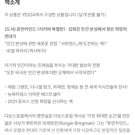
책소개
이 상품은 YES24에서 구성한 상품입니다.(낱개 반품 불가).
[도서] 휴먼카인드 (리커버 특별판) : 감춰진 인간 본성에서 찾은 희망의
연대기
“인간 본성에 관한 새로운 관점. 『사피엔스』에 도전하는 책!”
-유발 하라리(역사학자)
이기적 인간이라는 프레임을 부수는 거대한 발상의 전환
“모든 비극은 인간 본성에 대한 오해에서 시작되었다”
- 애덤 그랜트, 다니엘 핑크, 최재천, 정재승 등 전 세계 지식인들의 찬사!
- 뉴욕타임스 아마존 베스트셀러
- 2021 포브스 선정 희망을 선사하는 책
다보스포럼에서의 명연설로 다보스포럼 역사상 ‘가장 위대한 순간’을 만든
젊은 사상가 뤼트허르 브레흐만(Rutger Bregman). 그는 『휴먼카인드』
에서 공멸과 연대의 기로에 선 인류에게 가장 시급하고도 본질적인 질문을