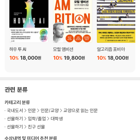
하우 투 AI
모럴 앰비션
알고리즘 포비아
10
18,000
10
19,800
10
18,000
%
%
%
원
원
원
관련 분류
카테고리 분류
국내도서
인문
인문/교양
교양으로 읽는 인문
선물하기
입학/졸업
대학생
선물하기
친구 선물
수상내역 및 미디어 추천 분류