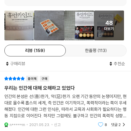
쿠스’, ‘만인에 대한 만인의 투쟁’에 이르기까지 우리의 정치 경제적 시스
템, 지식과 세계관 등이 인간에 대한 냉소적 견해를 기반으로 작동하고 있
다고 날카롭게 지적한다. 나아가 사람들이 서로를 믿지 못할 때 우리는 스
48
스로 권력에 통제 대상으로 전락하며, 자극적이고 편향적인 언론 보도는
더보기
이러한 현실을 외면하게 만든다는 것이다. 이에 『휴먼카인드』는 중대한 질
문을 제기한다. “인간 본성은 과연 이기적인가?” 저자는 인간 본성에 대한
비관적 인식이야말로 우리가 처한 불평등과 혐오, 불신과 같은 모든 비극
리뷰
159
한줄평
113
의 기원이라는 사실에 주목하여, 방대한 사료와 함께 심리학, 진화생물학,
인류학, 철학의 분야를 넘나들며 인간의 선한 본성에 관한 무수한 증거를
구매리뷰
추천순
발굴해낸다. 그리고 추천의 글을 쓴 최재천 교수의 말처럼 “우리가 지금까
지 의심하지 않고 받아들였던 심리실험, 철학 개념, 역사적 사건과 상식 속
종이책
구매
이기적 인간이라는 통념을 모조리 뒤엎어버린다.” 『휴먼카인드』는 바로
우리의 뇌리에서 잊혀진, 그리고 역사와 권력과 미디어가 감춰온 인간의
우리는 인간에 대해 오해하고 있었다
선한 민낯을 완성해나가는 방대한 여정을 담은 희망의 연대기다.
인간의 본성은 선(善)한가, 악(惡)한가. 오랜 기간 동안의 논쟁이지만, 현
대로 올수록 홉스의 세계, 즉 인간은 이기적이고, 폭력적이라는 쪽이 우세
“인간은 악마가 되는 길보다 선한 행위를 위해 온 힘을 다한다 ”
해졌다. 인간에 대한 그런 인식은, 따라서 교육과 사회화가 필요하다는 행
‘루시퍼 이펙트’ ‘전기충격 실험’ ‘방관자 효과’ 등 각종 연구의 오류와 모순
동 지침으로 이어진다. 하지만 그럼에도 불구하고 인간의 폭력적 성향은
을 파헤치다
부지불식간에 튀어나오고, 세상은 나빠지고 있다고 한다. 닉 레인의 《낙관
n*****m
2021.05.23.
신고
8
댓글
2
적 이성주의자》