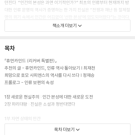
던진다. “인간의 본성은 과연 이기적인가?” 최초의 인류부터 현재까지 방
대한 인류 문명의 역사가 증명하는 한 가지 진실은 “전쟁과 재난 등 절체절
명의 위기 속에서 인간은 어김없이 ‘선한 본성’에 압도되어왔다”는 것이다.
책소개 더보기
[도서] 모럴 앰비션 : 이기적 야망의 종말
“인생을 고민하는 모든 이에게 보내는 날카롭고 뜨거운 독촉장”
- 팀 하포드|경제학자, 『경제학 콘서트』 저자
목차
선한 인간 본성이 만들어낸 새로운 야망 ‘모럴 앰비션’
『휴먼카인드 (리커버 특별판)』
『휴먼카인드』 뤼트허르 브레흐만의 세상을 향한 뜨거운 제언
추천의 글 - 휴먼카인드, 인류 역사 톺아보기 | 최재천
희망으로 호모 사피엔스의 역사를 다시 쓰다 | 정재승
**최재천, 스티븐 핑커, 요한 하리 추천**
프롤로그 - 인류 보편의 속성
**2025 블룸버그 비즈니스위크 올해의 책**
**2025 아마존 오더블 올해의 책**
1장 새로운 현실주의 : 인간 본성에 대한 새로운 도전
2장 파리대왕 : 진실은 소설과 정반대였다
‘위기의 순간, 인간은 선한 본성에 압도당한다’는 메시지를 전하며 이기적
인간의 편견을 깨뜨린 『휴먼카인드』의 저자 뤼트허르 브레흐만이 신간
1부 자연 상태의 인간
『모럴 앰비션』으로 돌아왔다. 냉소와 경쟁이 당연한 시대에 ‘인간의 선한
3장 호모 퍼피 : 가장 우호적인 존재의 탄생
목차 더보기
본성’을 발굴해냈던 그가 이제 한 걸음 더 나아가 더 뜨겁고 현실적인 질문
4장 사격을 거부하는 병사들 : 전쟁은 본능이 아니다