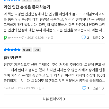
다.
과연 인간 본성은 존재하는가
“모든 비극은 인간이 이기적이라는 상상에서 비롯되었다”
이 책은 다양한 인간본성에 대한 연구를 세밀하게 돌아보고 재검토하고 이
- 현실의『파리대왕』과 이스터섬의 진실을 밝혀 지성사의 부정적 세계관
를 통해 인간본성에 대한 편견을 극복하고, 인간의 선의지내지는 선함을
을 재고하다
고취하기 위한 책입니다 다만, 이 책을 통해서 다른 관점에서 본다면 그만
큼 인간의 본성에 대한 무지 내지는 또다른 편견을 보여줍니다. 이는 서양
한편 이 책의 백미는 사료의 실증연구와 적극적 현장탐사를 통해 이기적
인들에게서 특히 두드러지게 나타나는 것 같습니다. 사람은 히틀러 같은
o*******7
2021.03.08.
신고
2
댓글
0
사람도 있지
인간 본성의 프레임을 만든 각종 문학작품과 인류학 연구의 진실을 찾아
나서는 역사 탐구 과정에서 찾을 수 있다. 저자는 먼저 “벌이 꿀을 만들 듯
종이책
구매
인간은 악을 낳는다” 인간의 어두운 심연을 그린 윌리엄 골딩의 소설 『파
휴먼카인드
리대왕』을 반박하기 위해 실제 사례를 찾아 나선다. 뤼트허르 브레흐만이
수개월의 문헌조사와 직접 인터뷰 끝에 발굴해낸 사례에 따르면, 무인도에
인간은 기본적으로 선한 존재라는 것이 저자의 주장이다. 그렇게 믿고 싶
고 그래야 한다고 생각은 했다. 하지만 저자는 수 많은 사례와 증거를 인용
고립되어 야만인으로 변해가는 소설 속 소년들과 달리 1965년 폴리네시
하여 자신의 논리를 증명하고 있다. 하지만 여전히 저자의 주장에 100%
아 통가의 무인도 아타섬에 15개월간 고립된 6명의 소년들은 건강한 모습
공감되지는 않는다. 그럼에도 불구하고 많은 부분에서 공감을 불러일으켜
으로 생활에 필요한 것을 모두 갖추고 평화롭고 이상적인 사회를 이루고
준 고마운 책이다. 인간이 선할 수 있다는 것만으로도 얼마나 다행인가? 서
있었다.
c****4
2022.03.30.
신고
1
댓글
0
로가 신뢰하지 못
리뷰 전체보기
또한 저자는 ‘벌목으로 황폐화된 섬, 서로를 잡아먹는 사람들’과 같이 기후
변화로 인해 지구가 맞이하게 될 비극적 운명으로 비유되는 이스터섬 이야