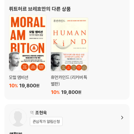
인지 보여주는 가장 도발적이고 실천적인 제안이다.
5부 비대칭적인 전략
16장 테러리스트와 차 한잔 : 가장 저렴하고 현실적인 방법
뤼트허르 브레흐만
의 다른 상품
17장 혐오와 불평등, 편견을 넘어 : 접촉의 위력
18장 참호에서 나온 병사들 : 희망의 전염성
에필로그 - 삶에서 지켜야 할 열 가지 규칙
감사의 글
옮긴이의 글
주
찾아보기
모럴 앰비션
휴먼카인드 (리커버 특
별판)
10
19,800
%
원
『모럴 앰비션』
10
19,800
%
원
추천의 글 - 작은 영웅들이 바꾸는 선한 사회를 꿈꾸며 | 최재천
프롤로그 - 당신의 안락함을 무너뜨릴 위험한 초대장
역
조현욱
1장 지금 이대로 괜찮다는 자기최면을 끝내라: 당신의 재능과 시간을 낭비
관심작가 알림신청
하지 않는 법
2장 가장 중요한 것은 일단 시작하는 것이다: 선한 야망을 전염시키는 작