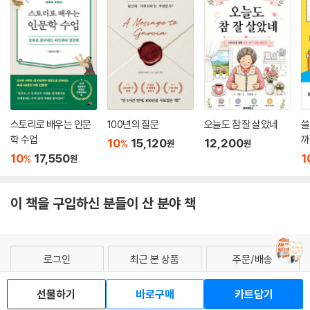
스토리로 배우는 인문
100년의 질문
오늘도 참 잘 살았네
쓸
학 수업
까
10
15,120
12,200
%
원
원
10
17,550
1
%
원
이 책을 구입하신 분들이 산 분야 책
로그인
최근 본 상품
주문/배송
고객센터 1544-3800
티켓 1544-6399
중고샵 1566-4295
선물하기
바로구매
카트담기
eBook 1:1문의/채팅상담