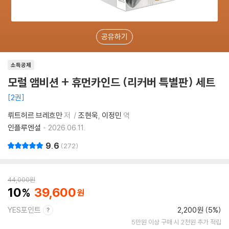
공유하기
소득공제
모럴 앰비션 + 휴먼카인드 (리커버 특별판) 세트
2권
뤼트허르 브레흐만
저
조현욱
이정민
역
인플루엔셜
2026.06.11.
9.6
272
44,000
원
10
39,600
YES포인트
2,200원 (5%)
5만원 이상 구매 시 2천원 추가 적립