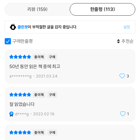
기 역시 잘못된 인용과 확대재생산으로 인간 본성에 대한 오해를 고착시켰
리뷰
159
한줄평
113
다고 밝힌다. 스릴 넘치는 추리 과정과 각종 원전에 대한 엄밀한 검토 끝에
저자가 도달한 이스터섬의 진실에는 전쟁과 기아, 식인이 존재하지 않았
다. 저자는 이러한 왜곡된 역사가 이야기에 그치지 않고 부정적인 세계관
클린봇
이 부적절한 글을 감지 중입니다.
설정
과 믿음을 양산하며 이는 곧 노시보(nocebo, 부정적 믿음이 부정적 효과
를 내는 결과)가 되어 인간의 행태를 좌우한다고 지적한다. 마치 계몽주의
구매한줄평
추천순
시대 철학자 토머스 홉스의 철학과 마키아벨리즘 등 오랫동안 지성사를 이
끌었던 부정적인 세계관이 우리 사회를 지금에 이르게 만들었듯이 말이다.
종이책
구매
50년 동안 읽은 책 중에 최고
“기로에 선 인류. 갈등과 공멸, 연대와 협력 중 무엇을 선택할 것인가”
a********g
2021.03.24.
3
- 부패하는 권력의 속성을 넘어, 협력과 연대라는 ‘호모 퍼피’의 본능을 되
살리다
종이책
구매
호모사피엔스기 15%나 더 큰 두뇌와 뛰어난 신체 능력을 지닌 네안데르탈
잘 읽었습니다
인을 제치고 지구를 지배한 이유는 무엇일까? 뤼트허르 브레흐만은 유발
d****g
2022.02.16.
1
하라리의 『사피엔스』 이래 이어져온 이 논쟁적 질문에 대하여 현 인류가
타인과 협력하고 공감하도록 진화해온 유일한 종으로서 모방을 통해 사회
적 학습을 하는 ‘호모 퍼피(Homo Puppy)’였기 때문이라고 답한다.(3
종이책
구매
장) 그러나 역설적이게도 현대사회와 사회를 이루는 핵심 제도인 학교, 기