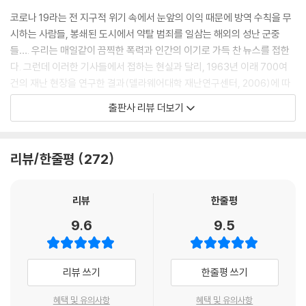
코로나 19라는 전 지구적 위기 속에서 눈앞의 이익 때문에 방역 수칙을 무
시하는 사람들, 봉쇄된 도시에서 약탈 범죄를 일삼는 해외의 성난 군중
들…. 우리는 매일같이 끔찍한 폭력과 인간의 이기로 가득 찬 뉴스를 접한
다. 그런데 이러한 기사들에서 접하는 현실과 달리, 1963년 이래 700여
건의 재난 현장을 연구한 결과(델라웨어대학 재난연구센터, 2006)에 따
르면 놀랍게도 재난 시 살인, 강도, 강간 등의 범죄율은 감소하고 오히려 사
출판사 리뷰 더보기
람들이 물품과 서비스를 대량으로 분배하는 이타주의적 행태가 증가했다.
이에 네덜란드의 혁신적 대안 언론 『드 코레스폰던트(De Corresponde
nt)』의 저널리스트이자 사상가인 뤼트허르 브레흐만은 대표적 재난상황
리뷰/한줄평
272
인 제1, 2차 세계대전을 비롯하여 타이타닉호 침몰, 911 테러, 허리케인 카
트리나 등에서 어김없이 사람들은 죽음을 불사하며 타인과 약자를 도왔다
고 말한다. 인간은 위기의 순간에 ‘군중심리’와 공황에 빠지는 것이 아니라
리뷰
한줄평
‘선한 본성’에 압도당한다는 사실을 역사가 증명한다는 것이다. 그는 신간
9.6
9.5
『휴먼카인드』에서 인류의 보편적 속성이자, 우리가 진지하게 받아들인다
면 사회를 근본적으로 바꿀 수 있는 아이디어를 제시한다. 바로 ‘인간의 본
성이 선하다’는 아이디어다.
리뷰 쓰기
한줄평 쓰기
『휴먼카인드』에서 저자는 ‘이기적 유전자’, ‘이웃집 살인마’, ‘호모 이코노미
혜택 및 유의사항
혜택 및 유의사항