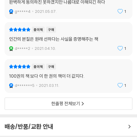
완벽하게 동의하진 못하겠지만 나름대로 이해되긴 하다
업, 교도소 등은 인간이 악하다는 전제를 바탕으로 설계되었으며, 이러한
g*****4
2021.05.07.
1
부정적 사회화 과정은 개인과 사회의 내재적 동기를 약화시키는 동시에 우
리 안의 선한 본성을 끊임없이 의심하게 만든다. 이러한 불신은 엘리트 권
력과 언론이 자신의 통제력을 정당화하는 도구로 활용되며, 우리 스스로
종이책
구매
권력의 통제 대상으로 전락하게 만든다. 이것이 바로 협력과 연대로 이뤄
인간의 본질은 원래 선하다는 사실을 증명해주는 책
온 호모 퍼피의 문명 속에서 부패한 권력이 유지될 수 있었던 이유다. 저자
d*****2
2021.04.10.
1
는 이를 곧 냉소주의와 양극화, 배제와 이기심, 불평등과 관료주의를 배태
하는 근본적 원인으로 파악하고 있다.
종이책
구매
이에 브레흐만은 우리가 인간의 본성이 선하다는 인식을 되찾을 때 비로소
100권의 책 보다 이 한 권의 책이 더 값지다.
우리 스스로 참여와 저항의 의미, 행동할 의무를 되찾을 수 있게 된다고 말
d*******5
2021.03.11.
1
한다. 그리고 우리 사회가 선한 본성에 대한 믿음을 바탕으로 조직한 각국
의 다양한 사례 속에서 그 청사진을 찾음으로써, 우정과 친절, 협력과 연민
은 얼마든지 전염될 수 있으며 이것이 사회를 재조직하는 근본 원리가 될
한줄평 전체보기
수 있다고 역설한다. 그리고 이것이 바로 전지구적 재난과 질병, 불평등과
혐오를 초월해 우리가 만들어야 할 ‘새로운 현실주의’다.
배송/반품/교환 안내
이 책의 미덕은 다 읽고 나면 우리를 한층 더 친절한 인간으로 변모하게 만