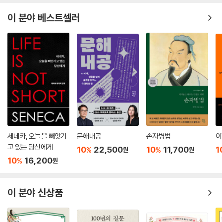
든다는 데 있다. 그가 흡인력 있는 스토리텔링으로 펼쳐내는 인간의 희망
적 역사는 어느덧 읽는 이의 가슴을 뜨겁게 만들며, 타인을 바라보는 적대
이 분야 베스트셀러
적인 관점이나 의심과 냉소의 시선을 거두도록 돕는다. 인간 본성의 선한
자아를 과학적으로 냉철하게 바라보게 해주는 이 책에서 우리가 처한 위기
를 헤쳐 나갈, 작지 않은 희망을 발견하길 바란다.
세네카, 오늘을 빼앗기
문해내공
손자병법
이
고 있는 당신에게
10
22,500
10
11,700
1
%
%
원
원
10
16,200
%
원
이 분야 신상품