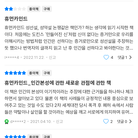
인간이 어떻게 수많은 전쟁과 범죄, 아우슈비츠라는 최악의 비극을 낳을
종이책
구매
수 있는가? 제2차 세계대전 이후 폐허가 된 서방세계를 재건하는 과정에
휴먼카인드
서 각 정부와 지성계는 이 질문에 답을 내리고자 했다. 1960년대라는 시대
정신 속에 필립 짐바르도(P(Phillip Zimbardo, ‘루시퍼 이펙트’)와 스탠
휴먼카인드 성선설, 성악설 논쟁같은 책인가? 하는 생각에 읽기 시작한 책
이다. 처음에는 도킨스 '만들어진 신'처럼 신이 없다는 증거만으로 우리를
리 밀그램(Stanley Milgram, ‘전기충격 실험’)을 비롯하여, 범죄학자 제
이해시키는 방법처럼 인간은 선하다는 증거로만으로 성선설을 주장하는
임스 윌슨(James Q. 윌슨, ‘깨진 유리창 이론’), 제노비스 신드롬(bysta
듯 했으나 번역자의 글까지 읽고 난 후 인간을 선하다고 봐야한다는 것이
nder effect, ‘방관자 효과’) 등은 권위에 복종하여 악을 행하게 되는 인
이 책이 말하고 싶은 주제인 것 같다. 그러니 나는 이 책을 잘못된 관점으로
간의 어두운 심연과 폭력성을 증명하고자 했다. 그리고 이 실험들은 교육
l*****4
2022.11.22.
신고
4
댓글
1
처음부터 끝
과 제도를 통해 이러한 본성을 통제해야 한다는 주장에 힘을 실어주었다.
그러나 뤼트허르 브레흐만은 이러한 이론들을 가운데 심리학자와 언론이
종이책
구매
부정적인 결과를 유도하기도 하고 교묘히 조작한 충격적인 정황을 포착해
휴먼카인드_인간본성에 관한 새로운 관점에 관한 책
낸다.(2부) 이 책은 자의적이고 어설픈 설정과 지시에 따른 심리실험이 인
이 책은 인간의 본성이 이기적이라는 주장에 대한 근거들을 하나하나 체크
간 본성의 진실을 밝힐 수 있는지에 의문을 던지며, 각종 연구들이 저지른
하면서 알아보고 있다. 물론 이 책의 사례들이 긍정적인 내용 중심으로 보
오류와 모순들 속에서 오히려 우리는 인간이 극한 상황에서도 최선을 다해
여주고 있는 것일 수도 있다.2차 세계대전 당시 폭격 후 폐허 속에서 사람
선을 행하려고 하며, 내면의 악을 끌어내려면 엄청난 노력이 필요하다는
들은 약탈이나 살인을 할 것이라는 예상을 깨고 서로에게 의지하며 유머를
사실을 반증한다. 나아가 위기의 순간에 목격자들 간에 서로 의사소통할
곁들인 일상을 이어갔다고 한다.훈련된 군인들 중 상당수가 실제 전투에서
d*****2
2021.04.10.
신고
2
댓글
0
수 있다면 더 적극적으로 도움을 주는 ‘역逆 방관자 효과’처럼 위급한 순간
인간에게 결
이야말로 정확히 인간이 서로를 신뢰할 수 있는 때가 아니겠느냐고 되묻는
종이책
구매