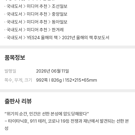
국내도서
미디어 추천
조선일보
국내도서
미디어 추천
중앙일보
국내도서
미디어 추천
동아일보
국내도서
미디어 추천
한겨레
국내도서
YES24 올해의 책
2021년 올해의 책 후보도서
품목정보
발행일
2026년 06월 11일
쪽수, 무게, 크기
992쪽 | 826g | 152*215*65mm
출판사 리뷰
“위기의 순간, 인간은 선한 본성에 압도당해왔다”
- 타이타닉호, 911 테러, 코로나 19등 전쟁과 재난에서 발견되는 선한 본
성