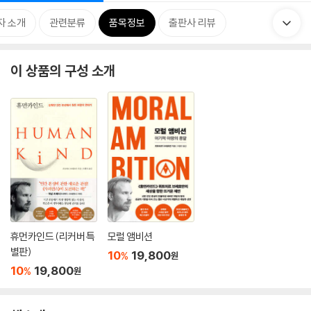
자 소개
관련분류
품목정보
출판사 리뷰
이 상품의 구성 소개
휴먼카인드 (리커버 특
모럴 앰비션
별판)
10
19,800
%
원
10
19,800
%
원