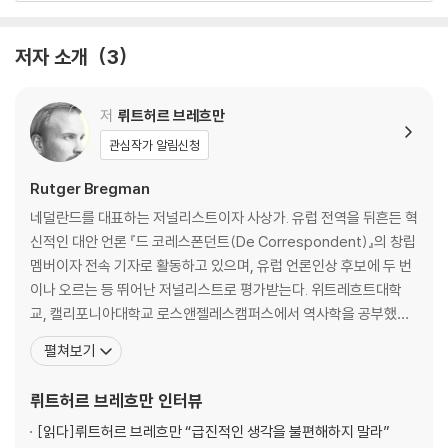
을 우리에게 던진다. 『뉴욕타임스』로부터 “더 정치적이고 급진적인 말콤
5장 문명의 저주 : 권력자가 만들어낸 상상
글래드웰”이라는 평을 받은 바 있는 저자는 대담한 문제의식과 압도적인
6장 이스터섬의 수수께끼 : 잘못된 인용과 확대재생산
저자 소개
3
스토리텔링으로 우리가 당연하게 여겨온 성공의 패러다임을 뒤흔든다.
2부 아우슈비츠 이후
인류 역사상 가장 똑똑하고 창의적인 인재들이 ‘어떻게 하면 사람들이 우
7장 스탠퍼드 교도소 실험의 진실 : 그곳에선 아무 일도 벌어지지 않았다
저
뤼트허르 브레흐만
리 광고를 더 클릭할까’를 고민하게 된 시대, 우리에게 필요한 것은 무엇일
8장 스탠리 밀그램과 전기충격 실험 : 의도된 결말
관심작가 알림신청
까? 뤼트허르 브레흐만은 자신의 커리어와 자원을 세상에서 가장 시급하
9장 캐서린 제노비스의 죽음 : 언론이 만든 ‘방관자 효과’
고 방치된 문제를 해결하는 데 쏟겠다는 강력한 의지이자, 새로운 성공의
Rutger Bregman
기준 ‘선한 야망(Moral Ambition)’을 제시한다. 더 높은 연봉과 안정적인
3부 선한 본성의 오작동
네덜란드를 대표하는 저널리스트이자 사상가. 유럽 전역을 뒤흔든 혁
커리어를 추구하기보다 기후위기와 극심한 불평등, 빈곤 같은 인류의 거대
10장 공감의 맹목성 : 거리가 멀어질수록 공격은 잔인해진다
신적인 대안 언론 『드 코레스폰던트(De Correspondent)』의 창립
한 문제를 해결하는 데 자신의 재능을 사용하자는 것이다. 최재천 교수는
11장 권력이 부패하는 방식 : 후천적 반사회화
멤버이자 전속 기자로 활동하고 있으며, 유럽 언론인상 후보에 두 번
이 책을 두고 “『휴먼카인드』의 실질적 지침서”라고 평하며, 인간의 선한
12장 계몽주의의 함정 : 비관주의의 자기충족적 예언
이나 오르는 등 뛰어난 저널리스트로 평가받는다. 위트레흐트대학
본성에 대한 믿음을 현실의 행동으로 연결시키는 책이라고 강조했다.
교, 캘리포니아대학교 로스앤젤레스캠퍼스에서 역사학을 공부했으
4부 새로운 현실
며, 박사 학위 대신 저널리스트의 길을 택했다. 의혹이나 속보로 점철
펼쳐보기
역사학자이자 뛰어난 스토리텔러인 브레흐만은 인류의 위대한 변화를 이
13장 내재적 동기부여의 힘 : 경제적 보상의 한계
된 기존의 뉴스 사이클을 넘어, ‘보편적 기본소득의 정책사’ 등과 같이
끌어낸 활동가들의 유산과 보이지 않는 곳에서 세상을 바꾸고 있는 혁신가
14장 놀이하는 인간 : 우리 안의 무한한 회복탄력성
실증적 사료 연구를 바탕으로 한 심층보도에 주력한다. 그의 기사는
뤼트허르 브레흐만
인터뷰
들의 이야기를 발굴해 희망의 연대기를 다시 쓴다. 『모럴 앰비션』은 단순
15장 이것이 민주주의다 : 민주주의의 일곱 가지 재앙을 넘어
『드 코레스폰던트』를 비롯하여 『가디언』, 『
한 이상론이 아니라, 인간의 선한 본성을 어떻게 현실의 변화로 연결할 것
[읽다]
뤼트허르 브레흐만 “급진적인 생각을 불편해하지 말라”