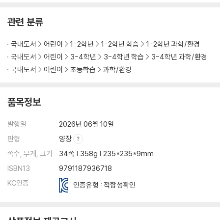
관련 분류
국내도서
어린이
1-2학년
1-2학년 학습
1-2학년 과학/환경
국내도서
어린이
3-4학년
3-4학년 학습
3-4학년 과학/환경
국내도서
어린이
초등학습
과학/환경
품목정보
발행일
2026년 06월 10일
판형
양장
쪽수, 무게, 크기
34쪽 | 358g | 235*235*9mm
ISBN13
9791187936718
KC인증
인증유형 : 적합성확인