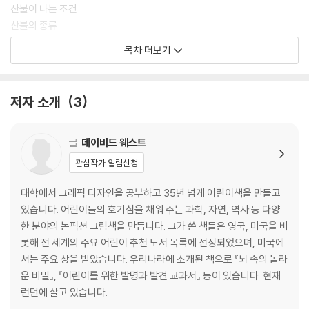
산불이 나는 조건
산불의 종류
환경에 도움이 되는 산불
목차 더보기
산불의 파괴력
산불과 맞서는 방법
기후의 영향을 피하는 방법
저자 소개
3
산불에 갇혔다면
낱말 설명
글
데이비드 웨스트
관심작가 알림신청
대학에서 그래픽 디자인을 공부하고 35년 넘게 어린이책을 만들고
있습니다. 어린이들의 호기심을 채워 주는 과학, 자연, 역사 등 다양
한 분야의 논픽션 그림책을 만듭니다. 그가 쓴 책들은 영국, 미국을 비
롯해 전 세계의 주요 어린이 추천 도서 목록에 선정되었으며, 미국에
서는 주요 상을 받았습니다. 우리나라에 소개된 책으로 『뇌 속의 놀라
운 비밀』, 『어린이를 위한 발명과 발견 교과서』 등이 있습니다. 현재
런던에 살고 있습니다.