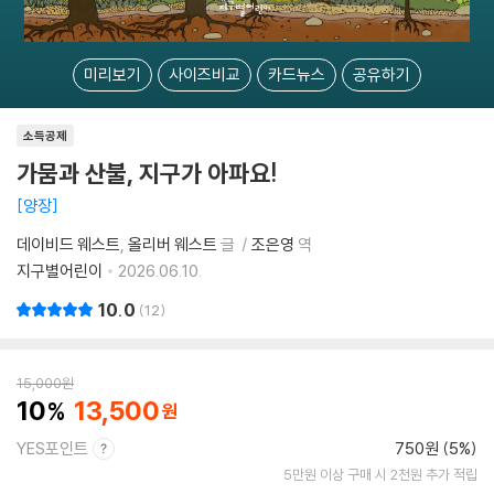
미리보기
사이즈비교
카드뉴스
공유하기
소득공제
가뭄과 산불, 지구가 아파요!
양장
데이비드 웨스트
올리버 웨스트
글
조은영
역
지구별어린이
2026.06.10.
10.0
12
15,000
원
10
13,500
YES포인트
750원 (5%)
5만원 이상 구매 시 2천원 추가 적립