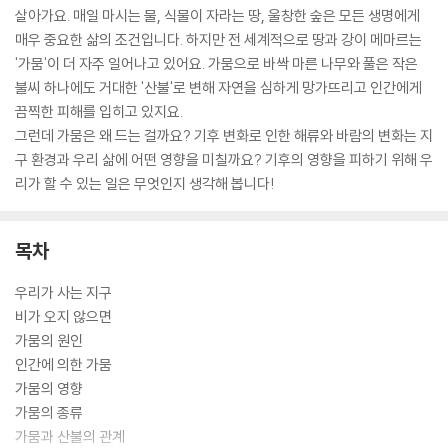
살아가요. 매일 마시는 물, 식물이 자라는 땅, 울창한 숲은 모든 생명에게
매우 중요한 삶의 조건입니다. 하지만 전 세계적으로 땅과 강이 메마르는
'가뭄'이 더 자주 일어나고 있어요. 가뭄으로 바싹 마른 나무와 풀은 작은
불씨 하나에도 거대한 '산불'로 변해 자연을 심하게 망가뜨리고 인간에게
끔찍한 피해를 입히고 있지요.
그런데 가뭄은 왜 드는 걸까요? 기후 변화로 인한 해류와 바람의 변화는 지
구 환경과 우리 삶에 어떤 영향을 미칠까요? 기후의 영향을 피하기 위해 우
리가 할 수 있는 일은 무엇인지 생각해 봅니다!
목차
우리가 사는 지구
비가 오지 않으면
가뭄의 원인
인간에 의한 가뭄
가뭄의 영향
가뭄의 종류
가뭄과 산불의 관계