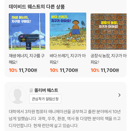
데이비드 웨스트
의 다른 상품
재생 에너지, 지구를 구
바다 쓰레기, 지구가 아
공장식 농장, 지구가 아
해요!
파요!
파요!
10
11,700
10
11,700
10
11,700
%
%
%
원
원
원
글
올리버 웨스트
관심작가 알림신청
대학에서 3차원 컴퓨터 애니메이션을 공부하고 출판 분야에서 10년
넘게 일했습니다. 과학, 우주, 환경, 역사 등 다양한 분야의 책을 쓰고
디자인합니다. 현재 런던에 살고 있습니다.