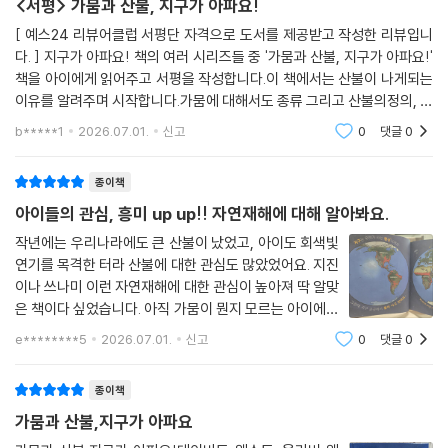
<서평> 가뭄과 산불, 지구가 아파요!
[ 예스24 리뷰어클럽 서평단 자격으로 도서를 제공받고 작성한 리뷰입니
다. ] 지구가 아파요! 책의 여러 시리즈들 중 '가뭄과 산불, 지구가 아파요!'
책을 아이에게 읽어주고 서평을 작성합니다.이 책에서는 산불이 나게되는
이유를 알려주며 시작합니다.가뭄에 대해서도 종류 그리고 산불의정의, 산
불이났을때 안전하게 대피하는방법에 대해서 아이의 눈높이에서 쉽게 알
b*****1
2026.07.01.
신고
0
댓글
0
려주니 쏙쏙 들
종이책
아이들의 관심, 흥미 up up!! 자연재해에 대해 알아봐요.
작년에는 우리나라에도 큰 산불이 났었고, 아이도 회색빛
연기를 목격한 터라 산불에 대한 관심도 많았었어요. 지진
이나 쓰나미 이런 자연재해에 대한 관심이 높아져 딱 알맞
은 책이다 싶었습니다. 아직 가뭄이 뭔지 모르는 아이에게
쉬운방법으로 그림과 함께 설명이 되어있어 아이에게 쉽
e********5
2026.07.01.
신고
0
댓글
0
게 설명해 줄 수 있었어요^^ 첫 페이지부터 아주 흥미를
자극하는 그림이었어요!"빨갛게 되있는
종이책
가뭄과 산불,지구가 아파요