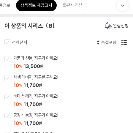
목정보
상품정보 제공고시
출판사 리뷰
이 상품의 시리즈
6
알림신청
전체선택
품절포함
가뭄과 산불, 지구가 아파요!
10
13,500
%
원
재생 에너지, 지구를 구해요!
10
11,700
%
원
바다 쓰레기, 지구가 아파요!
10
11,700
%
원
공장식 농장, 지구가 아파요!
10
11,700
%
원