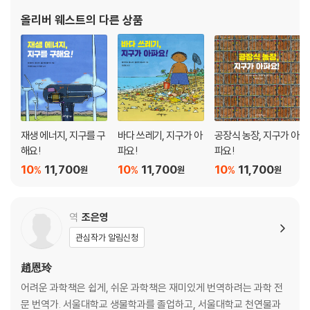
올리버 웨스트
의 다른 상품
재생 에너지, 지구를 구
바다 쓰레기, 지구가 아
공장식 농장, 지구가 아
해요!
파요!
파요!
10
11,700
10
11,700
10
11,700
%
%
%
원
원
원
역
조은영
관심작가 알림신청
趙恩玲
어려운 과학책은 쉽게, 쉬운 과학책은 재미있게 번역하려는 과학 전
문 번역가. 서울대학교 생물학과를 졸업하고, 서울대학교 천연물과