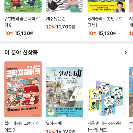
슈뻘맨의 숨은 과학 찾
재주 많은 손
정재승의 로봇 탐구 보
시
기 8
고서 1
제
10
11,700
%
원
10
15,120
10
15,120
1
%
%
원
원
이 분야 신상품
빨간 내복의 코딱지 히
일하는 배
처음 만나는 초등 과학
점
어로 9
1~4권 세트
기
10
15,120
%
원