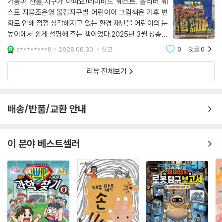
가뭄과 산불,지구가 아파요!데이비드 웨스트. 올리버 웨
스트 지음조은영 옮김지구별 어린이이 그림책은 기후 변
화로 인해 점점 심각해지고 있는 환경 재난을 어린이의 눈
높이에서 쉽게 설명해 주는 책이었다.2025년 3월 청송에
큰 산불이 났고,어머님 댁이 전부 타버렸다.삶의 터전이
c********0
2026.06.30.
신고
0
댓글
0
한순간에 사라졌다는 사실이 너무 충격적이었다.다행히
사람은 모두 무사해서 정말 감사했다.그래서 이
리뷰 전체보기
배송/반품/교환 안내
이 분야 베스트셀러