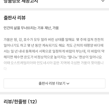
상품정보 제공고시
출판사 리뷰
인간의 삶을 무너뜨리는 기후 재난, 가뭄
가뭄은 땅, 강, 호수가 모두 말라 버린 상태를 말해요. 몇 주에 걸쳐 천천히
일어나기도 하고 몇 년 동안 계속되기도 해요. 적도 근처의 태평양 바다에
서는 일 년 내내 동쪽에서 서쪽으로 일정하게 바람이 부는데, 이 바람이 약
해지면 해수면 온도가 비정상적으로 높아지는 ‘엘니뇨’ 현상이 일어나요.
이때 오스트레일리아와 인도네시아 같은 지역에 극심한 가뭄이 찾아옵니
다.
가뭄은 인간의 활동 때문에 더욱 심해지기도 해요. 1930년대, 미국과 캐나
출판사 리뷰 더보기
다의 대평원에서는 무리한 농사와 가뭄이 겹쳐 거대한 모래 폭풍이 휘몰아
쳤고, 결국 50만 명이 넘는 사람들이 고향을 떠나야 했습니다.
리뷰/한줄평
12
인공 지능과 첨단 기술을 활용하면