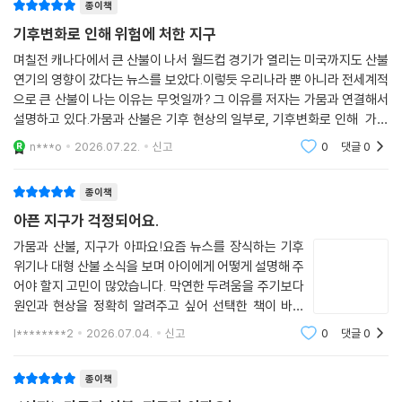
종이책
기후변화로 인해 위험에 처한 지구
며칠전 캐나다에서 큰 산불이 나서 월드컵 경기가 열리는 미국까지도 산불
연기의 영향이 갔다는 뉴스를 보았다.이렇듯 우리나라 뿐 아니라 전세계적
으로 큰 산불이 나는 이유는 무엇일까? 그 이유를 저자는 가뭄과 연결해서
설명하고 있다.가뭄과 산불은 기후 현상의 일부로, 기후변화로 인해 가뭄
이 더 자주 일어나고 있다고 말한다.기후변화 때문에 바다에서 증발하는
n***o
2026.07.22.
신고
0
댓글
0
물의 양이 줄어
종이책
아픈 지구가 걱정되어요.
가뭄과 산불, 지구가 아파요!요즘 뉴스를 장식하는 기후
위기나 대형 산불 소식을 보며 아이에게 어떻게 설명해 주
어야 할지 고민이 많았습니다. 막연한 두려움을 주기보다
원인과 현상을 정확히 알려주고 싶어 선택한 책이 바로
《가뭄과 산불, 지구가 아파요!》입니다.책은 지구와 물의
l********2
2026.07.04.
신고
0
댓글
0
소중함에서 시작해 가뭄과 산불이 일어나는 메커니즘을
아이들의 눈높이에 맞춰 차근차근 설명해
종이책