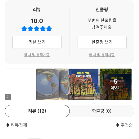
위험을 미리 알 수 있어요!
리뷰
한줄평
가뭄은 대형 산불이 일어나기에 딱 좋은 조건이에요. 오랫동안 비가 오지
10.0
첫번째 한줄평을
않아 메마른 숲은 작은 불씨도 쉽게 번지는 거대한 ‘연료’가 되기 때문이지
남겨주세요.
요. 2025년 우리나라 경상북도 의성이나 2026년 칠레에서 일어난 대형
산불처럼, 건조한 날씨와 강풍이 만나면 눈 깜짝할 사이에 숲 전체를 불태
리뷰 쓰기
한줄평 쓰기
우는 어마어마한 파괴력이 생깁니다.
혜택 및 유의사항
혜택 및 유의사항
하지만 인간은 첨단 기술로 기후 위기에 맞서고 있어요. 인공 지능 카메라
가 피어오르는 연기를 감지해 불이 크게 번지기 전에 미리 알리고, 우주의
인공위성은 강의 수위와 토양의 습도를 측정해 가뭄과 산불 위험을 예측합
5
니다. 물을 스펀지처럼 머금는 '습지'를 보호해 물을 아끼고, 극심한 열기를
더보기
잘 견디는 작물을 심어 기후 위기를 극복하기도 해요.
2
5
이 책은 가뭄과 산불이 왜 발생하는지, 기후 재난을 막기 위해 인류가 어떤
리뷰
12
한줄평
0
노력을 기울이고 있는지를 어린이의 눈높이에서 알기 쉽게 설명해 줍니다.
나아가 산불이 났을 때 안전하게 대피하는 실질적인 요령까지 담았습니다.
리뷰전체
추천순
건강하고 살기 좋은 지구를 만들기 위해 우리가 실천하고 고민해야 할 일
들을 함께 알아봅니다.