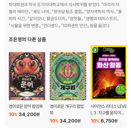
학대학원과 미국 조지아대학교에서 석사학위를 받았다. 『마리아 지
뷜라 메리안』 『궤도 너머』 『뒷마당 탐조 클럽』 『양자역학의 역사』 『돌
파의 시간』 『살아있니, 황금두더지』 『암컷들』 『생명의 태피스트리』
『식물을 위한 변론』 『언더랜드』 『10퍼센트 인간』 등을 옮겼다.
조은영
의 다른 상품
경이로운 문어 팝업북
경이로운 개구리 팝업
사이언스 리더스 LEVE
북
L 3 : 지구를 움직이는
10
34,200
%
원
화산 활동
10
34,200
10
6,750
%
%
원
원