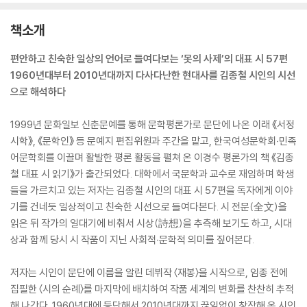
책소개
편안하고 친숙한 일상의 언어로 들여다보는 ‘못의 사제’의 대표 시 57편
1960년대부터 2010년대까지 다사다난한 현대사를 김종철 시인의 시선
으로 해석하다
1999년 문화일보 신춘문예를 통해 문학평론가로 문단에 나온 이래 《서정
시학》, 《문학인》 등 문예지 편집위원과 주간을 맡고, 한국여성문학회‧민족
어문학회를 이끌며 활발한 평론 활동을 펼쳐 온 이경수 평론가의 책 《김종
철 대표 시 읽기》가 출간되었다. 대학에서 국문학과 교수로 재임하며 학생
들을 가르치고 있는 저자는 김종철 시인의 대표 시 57편을 독자에게 이야
기를 건네듯 일상적이고 친숙한 시선으로 들여다본다. 시 전문(全文)을
읽은 뒤 작가의 일대기에 비춰서 시상(詩想)을 추측해 보기도 하고, 시대
상과 함께 당시 시 작품이 지닌 사회적‧문학적 의미를 짚어본다.
저자는 시인이 문단에 이름을 알린 데뷔작 〈재봉〉을 시작으로, 임종 전에
집필한 〈시의 순례〉를 마지막에 배치하여 작품 세계의 변화를 찬찬히 추적
해 나간다. 1960년대에 등단해서 2010년대까지 끊임없이 창작해 온 시인