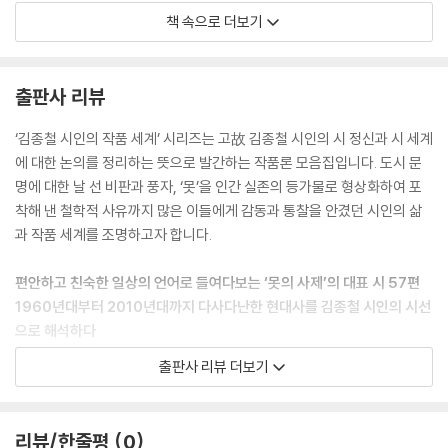
책 속으로 더보기
1970년대의 서울을 그린 김종철의 시는 해방기 오장환의 「병든 서울」의
감각을 이어받아 자본주의에 잠식당한 채 인간을 소외시키고 죽어 가는 서
울을 비판적으로 목도하고 고발한다. 그가 그려 낸 1970년대 서울의 풍경
출판사 리뷰
은 개발독재 시대를 살아간 개인의 병든 내면 풍경이자 시대를 비추는 거
울이었다. 시의 마지막 부분에서 서울이 목을 매는 것으로 그려지지만 죽
‘김종철 시인의 작품 세계’ 시리즈는 고故 김종철 시인의 시 정신과 시 세계
어 가는 것은 서울만은 아니었다. 비대해진 서울에서 시름시름 병들어 가
에 대한 논의를 정리하는 뜻으로 발간하는 작품론 모음집입니다. 도시 문
는 사람들도 서로의 목을 조이며 그렇게 죽어 가고 있었을 것이다. 괴물처
명에 대한 날 선 비판과 풍자, ‘못’을 인간 실존의 등가물로 형상화하여 포
럼 비정상적으로 거대해진 오늘의 서울을 떠올릴 때 김종철의 이 시는 성
착해 낸 철학적 사유까지 많은 이들에게 감동과 통찰을 안겼던 시인의 삶
장 중심의 자본주의가 서울과 서울에서 살아가는 사람들을 어떻게 병들게
과 작품 세계를 조명하고자 합니다.
하는지 선구적인 인식을 보여 준 시로 평가받아야 한다.
--- p.50~51, 「서울의 유서」 중에서
편안하고 친숙한 일상의 언어로 들여다보는 ‘못의 사제’의 대표 시 57편
1960년대부터 2010년대까지 다사다난한 현대사를 김종철 시인의 시선
빗소리를 들으며 잠에 든 시인과 어린 두 딸이 공교롭게도 꿈속에서 서로
으로 해석하다
를 만나는 꿈을 꾸었던 경험이 이 시를 쓰게 한 것이 아닐까 싶다. 화자의
출판사 리뷰 더보기
꿈과 어린 두 딸의 꿈이 같지는 않았겠지만 “밖을 적시는” 비처럼 현실의
1999년 문화일보 신춘문예를 통해 문학평론가로 문단에 나온 이래 《서정
장면과 꿈속의 장면이 서로 섞여들면서 화자와 어린 두 딸은 꿈속에서도
시학》, 《문학인》 등 문예지 편집위원과 주간을 맡고, 한국여성문학회‧민족
서로를 만난 것으로 보인다. 화자는 꿈속에서 길을 떠나 “해가 질 때까지
어문학회를 이끌며 활발한 평론 활동을 펼쳐 온 이경수 평론가의 책 《김종
리뷰/한줄평
0
길을 걸었”지만 “너무 멀리 나가진 않고 일박으로 되돌아”온다. 꿈은 현실