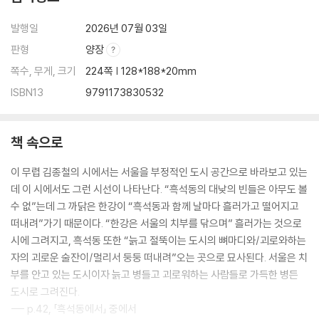
대팻밥―못의 사회학 3 … 182
발행일
2026년 07월 03일
노숙자를 위한 기도―못의 사회학 4 … 186
판형
양장
죽은 시인의 사회―못의 사회학 8 … 190
수의는 주머니가 없다―못의 사회학 14 … 193
쪽수, 무게, 크기
224쪽 | 128*188*20mm
나 죽은 뒤 … 196
ISBN13
9791173830532
무두정(無頭釘)에 대하여 … 199
시를 씻다 … 202
우리들의 묘비명 … 205
책 속으로
둘레길에서 … 208
절두산 부활의 집 … 210
이 무렵 김종철의 시에서는 서울을 부정적인 도시 공간으로 바라보고 있는
평생 너로 살다가 … 213
데 이 시에서도 그런 시선이 나타난다. “흑석동의 대낮의 빈들은 아무도 볼
시의 순례 … 216
수 없”는데 그 까닭은 한강이 “흑석동과 함께 날마다 흘러가고 떨어지고
김종철 시인 연보 … 218
떠내려”가기 때문이다. “한강은 서울의 치부를 닦으며” 흘러가는 것으로
시에 그려지고, 흑석동 또한 “늙고 절뚝이는 도시의 뼈마디와/괴로와하는
자의 괴로운 술잔이/멀리서 둥둥 떠내려”오는 곳으로 묘사된다. 서울은 치
부를 안고 있는 도시이자 늙고 병들고 괴로워하는 사람들로 가득한 병든
도시로 그려진다.
--- p.42, 「흑석동에서」 중에서