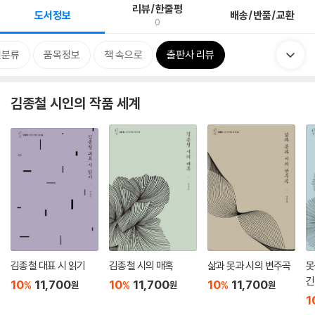
리뷰/한줄평
도서정보
배송/반품/교환
0
련분류
품목정보
책 속으로
출판사 리뷰
김종철 시인의 작품 세계
김종철 대표 시 읽기
김종철 시의 매혹
삶과 못과 시의 변주곡
못
긴
10
11,700
10
11,700
10
11,700
%
%
%
원
원
원
1