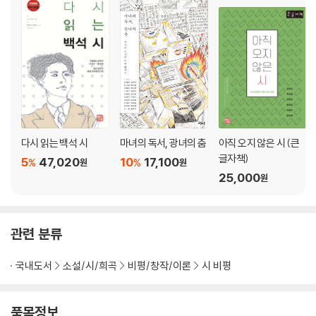
엄마 엄마 엄마―못에 관한 명상 36 … 122
조선간장―못에 관한 명상 37 … 125
등신불―등신불 시편 1 … 129
나는 없다, 없다, 없다―등신불 시편 9 … 131
구멍에 대하여―소녀경 시편 2 … 134
사모곡―산중문답 시편 9 … 137
곤충 채집―산중문답 시편 10 … 139
어머니의 장롱―초또마을 시편 2 … 143
다시 읽는 백석 시
마녀의 독서, 광녀의 춤
아직 오지 않은 시 (큰
국수―초또마을 시편 7 … 147
글자책)
5
47,020
10
17,100
빨래―초또마을 시편 8 … 150
%
%
원
원
25,000
원
비 오는 술독―초또마을 시편 11 … 152
유서를 쓰며 … 154
당신 몸 사용 설명서 … 157
봄날은 간다 … 162
관련 분류
도시락 일기 … 165
귀향―순례 시편 4 … 168
국내도서
소설/시/희곡
비평/창작/이론
시 비평
개똥밭을 뒹굴며―순례 시편 5 … 171
아내의 십자가 … 174
품목정보
슬픈 고엽제 노래―못의 사회학 1 … 177