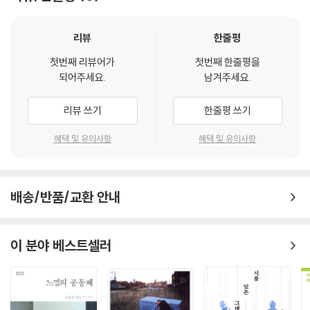
철 대표 시 읽기》가 출간되었다. 대학에서 국문학과 교수로 재임하며 학생
에서 벗어나는 일탈의 욕망을 드러내면서도 집으로 돌아오는 길을 잃지 않
들을 가르치고 있는 저자는 김종철 시인의 대표 시 57편을 독자에게 이야
고 되돌아왔다는 점에서 꿈과 현실, 탈주와 귀환의 경계를 넘나들며 쓰인
기를 건네듯 일상적이고 친숙한 시선으로 들여다본다. 시 전문(全文)을
리뷰
한줄평
김종철 시의 자리를 엿볼 수 있었다.
읽은 뒤 작가의 일대기에 비춰서 시상(詩想)을 추측해 보기도 하고, 시대
--- p.74, 「몸1」 중에서
첫번째 리뷰어가
첫번째 한줄평을
상과 함께 당시 시 작품이 지닌 사회적‧문학적 의미를 짚어본다.
되어주세요.
남겨주세요.
이 시가 쓰인 것으로부터 먼 훗날, 2009년에 일어난 용산 참사를 마치 예
저자는 시인이 문단에 이름을 알린 데뷔작 〈재봉〉을 시작으로, 임종 전에
리뷰 쓰기
한줄평 쓰기
견하기라도 하듯 김종철의 시는 이 도시에서 밀려나고 소외된 이들의 잠과
집필한 〈시의 순례〉를 마지막에 배치하여 작품 세계의 변화를 찬찬히 추적
꿈을 묵살한 세상이 결국 빛을 잃은 암흑의 세상이 될 것임을 조용히 경고
해 나간다. 1960년대에 등단해서 2010년대까지 끊임없이 창작해 온 시인
혜택 및 유의사항
혜택 및 유의사항
한다. 시인이 꿈꾸었던 편한 잠은 아직도 우리에게는 요원한 일처럼 느껴
의 시에는 50년 가까운 대한민국의 현대사를 관통해 오면서 포착해 낸 예
진다. 생명을 지닌 이들의 하나하나의 잠과 꿈을 소중히 여길 줄 알고 모든
리한 시선이 담겨있다. 저자는 시인의 삶뿐 아니라 도시화, 산업화를 겪으
불빛을 밝게 빛나게 해 줄 세상을 위한 한 걸음을 내딛는 일에 마음을 보태
면서 파생된 인간 소외, 슬픔과 상실의 정서 등에 대해서도 시인이 어떻게
고 언어를 보태는 일이야말로 어쩌면 오늘의 시가 감당해야 할 몫이 아닐
배송/반품/교환 안내
시적 형상화를 이루어 냈는지 탐구한다. 자연스레 이 책은 김종철이라는
까 생각해 본다.
시인과 시인의 작품 세계에 대해 이해의 폭을 넓혀 줄 뿐 아니라 역동적이
--- p.94, 「편한 잠을 위하여」 중에서
고 다사다난한 현대사를 시적으로 고찰하는 데도 도움을 준다. 이 책에 담
이 분야 베스트셀러
긴 저자의 해설은 김종철 시인을 익히 잘 알고 있는 독자뿐 아니라 처음 접
산다는 것은 못 박히는 일과 다르지 않다. 마음에 대못이 박히기도 하고 몸
하는 독자에게도, 김종철 시인의 시와 우리 현대사의 이면에 흐르던 사회
에 어디서 생겼는지도 모르는 상처를 숱하게 지니게 되기도 한다. 잘 아물
분위기와 소시민의 정서를 이해하는 데 친절한 길라잡이 역할을 하고 있
어 흔적 없이 사라지는 상처도 있겠지만 대개는 흉터를 남길 것이다. 마음
다.