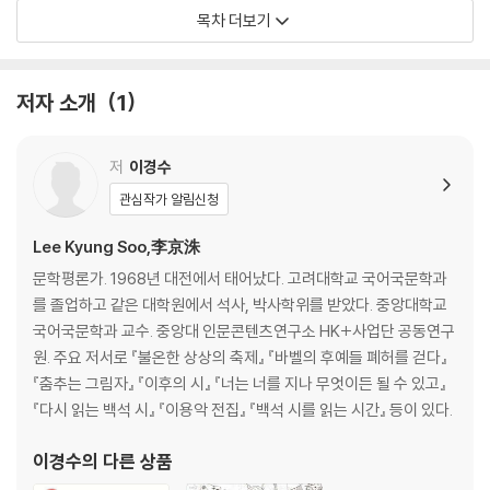
섬에 가려면―오이도 1 … 58
목차 더보기
보름과 그믐밤 사이―오이도 3 … 61
해 뜨는 곳에서 해 지는 곳까지 … 64
아내는 외출하고 … 69
저자 소개
1
몸 1 … 72
명동을 지나며 … 75
만나는 법 … 79
저
이경수
시법 … 83
관심작가 알림신청
낙타를 위하여 … 87
편한 잠을 위하여 … 91
Lee Kyung Soo,李京洙
오늘이 그날이다 1 … 95
문학평론가. 1968년 대전에서 태어났다. 고려대학교 국어국문학과
고백성사―못에 관한 명상 1 … 99
를 졸업하고 같은 대학원에서 석사, 박사학위를 받았다. 중앙대학교
TIME―못에 관한 명상 3 … 102
국어국문학과 교수. 중앙대 인문콘텐츠연구소 HK+사업단 공동연구
해미 마을―못에 관한 명상 5 … 105
원. 주요 저서로 『불온한 상상의 축제』 『바벨의 후예들 폐허를 걷다』
사는 법―못에 관한 명상 6 … 108
『춤추는 그림자』 『이후의 시』 『너는 너를 지나 무엇이든 될 수 있고』
애기똥풀꽃―못에 관한 명상 9 … 110
『다시 읽는 백석 시』 『이용악 전집』 『백석 시를 읽는 시간』 등이 있다.
천막 학교―못에 관한 명상 20 … 112
돋보기를 쓰며―못에 관한 명상 30 … 117
이경수
의 다른 상품
청개구리―못에 관한 명상 35 … 119