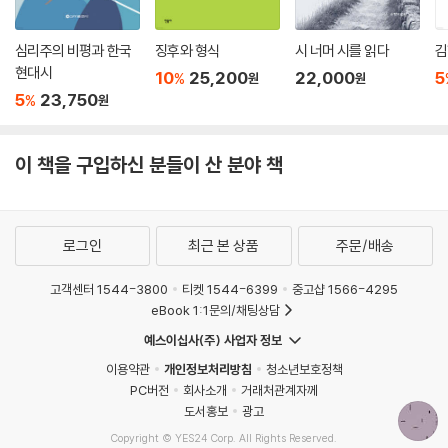
이제까지의 논의를 정리하는 작업과 함께 새로운 논의를 촉진하기 위한 시
도를 병행하기로 뜻을 모았다. 그러한 작업의 일환으로 우선 이제까지 이
심리주의 비평과 한국
징후와 형식
시 너머 시를 읽다
김
어져 온 김종철 시인의 작품 세계에 대한 논의를 정리하여 매년 한 권씩 소
현대시
10
25,200
22,000
5
%
원
원
책자 형태로 발간하기로 했다. 그리고 그런 작업의 첫 결실로 앞세우고자
5
23,750
%
원
하는 것이 김종철 시인과 둘도 없는 친구 사이였던 김재홍 교수의 김종철
시인 작품론 모음집인 『못의 사제, 김종철 시인』이다.
이 책을 구입하신 분들이 산 분야 책
김종철 시인의 작품 세계 발간 작업은 매년 시인의 기일에 맞춰 한 권씩 발
간하는 형태로 진행될 것이다. 가능하면 발간 사업의 첫 작품인 김재홍 교
수의 평론집과 같이 논자별로 논의를 모으는 형태로 이루어질 것이며, 필
로그인
최근 본 상품
주문/배송
요에 따라 여러 논객의 글을 하나로 묶는 형태로도 진행될 것이다. 아울러,
새로운 비평적 안목을 통해 새롭게 시인의 작품을 읽고 평하는 작업을 장
고객센터 1544-3800
티켓 1544-6399
중고샵 1566-4295
려하는 일에도 최선을 다할 것이며, 이 같은 일이 결실을 맺을 때마다 이번
eBook 1:1문의/채팅상담
에 시작하는 시리즈 발간 작업을 통해 선보이고자 한다.
예스이십사(주) 사업자 정보
이용약관
개인정보처리방침
청소년보호정책
많은 분들의 애정 어린 관심과 질책과 지도를 온 마음으로 기대한다.
PC버전
회사소개
거래처관계자께
도서홍보
광고
2020년 5월 말 그 하루 무덥던 날에 김종철 기념 사업회의 이름으로 장경
Copyright © YES24 Corp. All Rights Reserved.