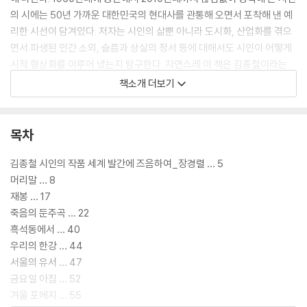
의 시에는 50년 가까운 대한민국의 현대사를 관통해 오면서 포착해 낸 예
리한 시선이 담겨있다. 저자는 시인의 삶뿐 아니라 도시화, 산업화를 겪으
면서 파생된 인간 소외, 슬픔과 상실의 정서 등에 대해서도 시인이 어떻게
시적 형상화를 이루어 냈는지 탐구한다. 자연스레 이 책은 김종철이라는
시인과 시인의 작품 세계에 대해 이해의 폭을 넓혀 줄 뿐 아니라 역동적이
책소개 더보기
고 다사다난한 현대사를 시적으로 고찰하는 데도 도움을 준다. 이 책에 담
긴 저자의 해설은 김종철 시인을 익히 잘 알고 있는 독자뿐 아니라 처음 접
하는 독자에게도, 김종철 시인의 시와 우리 현대사의 이면에 흐르던 사회
목차
분위기와 소시민의 정서를 이해하는 데 친절한 길라잡이 역할을 하고 있
다.
김종철 시인의 작품 세계 발간에 즈음하여_장경렬 … 5
머리말 … 8
재봉 … 17
죽음의 둔주곡 … 22
흑석동에서 … 40
우리의 한강 … 44
서울의 유서 … 47
금요일 아침 … 52
겨울 포에지 … 55