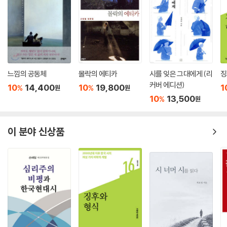
에도 몸에도. 화자는 “깜짝 놀라 손을 펴 보”는데 “아직도 시퍼런 못 하
나”가 “남아 있었다”. 고해성사를 통해 못을 열심히 뽑아 왔다고 생각한 화
김종철 시인의 작품 세계 발간에 즈음하여
자였겠지만 “아직도 시퍼런 못 하나 남아 있”는 것을 보고 “내 사는 법이
못 박는 일뿐이었다”는 깨달음을 얻는다. 못은 이처럼 김종철 시인에게 운
김종철 시인이 우리 곁을 떠난 지 이제 6년이 되었다. 그럼에도 그가 여전
명 같은 것이기도 하고 “사는 법”이기도 하다. 불혹을 지나 마흔다섯에 이
히 우리 곁에 있다는 느낌을, 우리와 함께 호흡하고 있다는 느낌을 떨칠 수
르러 자신의 사는 법이 못 박는 일뿐이었음을 깨달으며 못에 대한 시인의
없다. 이는 우리 곁에 그의 시가 있기 때문이다. 김종철 시인은 우리네 평범
천착과 탐구는 더욱 깊어졌을 것이다.
느낌의 공동체
몰락의 에티카
시를 잊은 그대에게 (리
징
한 사람들이 삶을 살아가는 동안 마주해야 하는 아픔과 슬픔을, 기쁨과 즐
커버 에디션)
10
14,400
10
19,800
1
%
%
--- p.109, 「사는 법: 못에 관한 명상6」 중에서
원
원
거움을, 부끄러움과 깨달음을 특유의 따뜻하고 살아 있는 시어로 노래함으
10
13,500
%
원
로써 시의 본질을 구현한 시인으로, 우리 곁을 떠났지만 그는 시를 통해 여
전히 우리 곁에 머물러 있는 것이다.
이 분야 신상품
하지만 그가 우리 곁을 떠났다는 엄연한 사실을 어찌 끝까지 외면할 수 있
으랴. 이를 외면할 수 없기에 그와 가깝게 지내던 몇몇 사람이 모여 ‘김종철
시인 기념 사업회’를 결성했고, 시인의 살아생전 창작 활동과 관련하여 나
름의 정리 작업을 시도하자는 데 뜻을 모은 것이 오래전이다. 네 해 전에 가
족의 도움을 받아 이숭원 교수가 주관하여 출간한 『김종철 시 전집』(문학
수첩, 2016)은 그와 같은 작업의 결실 가운데 하나다.
김종철 시인 기념 사업회는 여기서 그치지 않고 시인의 작품 세계에 대한