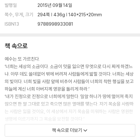
발행일
2015년 09월 14일
쪽수, 무게, 크기
294쪽 | 436g | 140*215*20mm
ISBN13
9788998933081
책 속으로
예수는 또 가르친다.
‘너희는 세상의 소금이다. 소금이 맛을 잃으면 무엇으로 다시 짜게 하겠느
냐. 아무 데도 쓸데없어 밖에 버려져 사람들에게 밟힐 것이다. 너희는 세상
의 빛이다. 너희 빛을 사람 앞에 비추어 사람들이 너희의 착한 행실을 보고
하늘에 계신 너희 아버지께 영광을 돌리게 하라.’
‘내가 진정으로 진정으로 너희에게 말한다. 밀알 하나가 땅에 떨어져 죽지
않으면 한 알 그대로 있고 죽으면 많은 열매를 맺는다. 자기 목숨을 사랑하
는 사람은 잃을 것이요, 이 세상에서 자기 목숨을 미워하는 사람은 영원한
생명에 이르기까지 그 목숨을 보전할 것이다.’
이와 비슷한 일련의 교훈은 얼마든지 있다. 그리고 이러한 뜻은 예수를 통
책 속으로 더보기
한 기독교의 정신인 동시에 세상 모든 사람에게도 많은 뜻을 암시해 주고