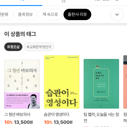
38
련분류
품목정보
책 속으로
출판사 리뷰
이 상품의 태그
#좋은삶
#교회란무엇인가
그 청년 바보의사
습관이 영성이다
팀 켈러, 오늘을 사는 잠
잠
언
하
10
13,500
10
13,500
%
%
원
원