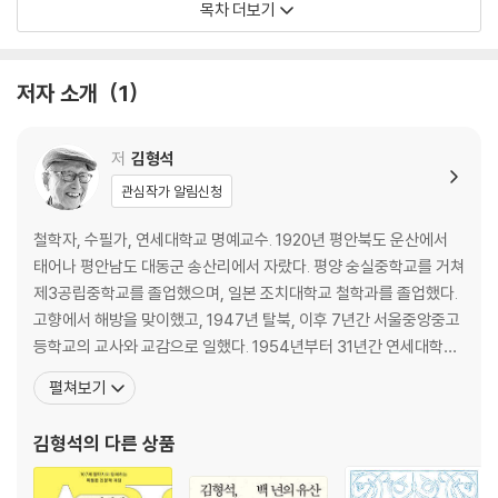
목차 더보기
9. 예루살렘으로 가는 길
10. 예수의 마지막 주간
11. 화요일에 있었던 일들
저자 소개
1
12. 화요일 저녁과 수요일의 사건
13. 목요일의 만찬, 그리고 체포
14. 예수에 대한 재판
저
김형석
15. 몇 사람에 관하여
관심작가 알림신청
16. 골고다의 언덕 위에서
17. 예수의 장례와 몇 가지 문제들
철학자, 수필가, 연세대학교 명예교수. 1920년 평안북도 운산에서
18. 예수는 과연 부활했는가
태어나 평안남도 대동군 송산리에서 자랐다. 평양 숭실중학교를 거쳐
제3공립중학교를 졸업했으며, 일본 조치대학교 철학과를 졸업했다.
마치며. 나는 왜 이 책을 썼는가
고향에서 해방을 맞이했고, 1947년 탈북, 이후 7년간 서울중앙중고
등학교의 교사와 교감으로 일했다. 1954년부터 31년간 연세대학교
철학과 교수로 봉직하며 한국 철학계의 기초를 다지고 후학을 양성했
펼쳐보기
다. 1985년 퇴직한 뒤 지금까지도 줄곧 강연과 저술활동을 통해 사회
에 봉사하고 있다. 『철학 개론』 『철학 입문』 『윤리학』 『역사철학』 『종
김형석
의 다른 상품
교의 철학적 이해』 같은 철학서 외에