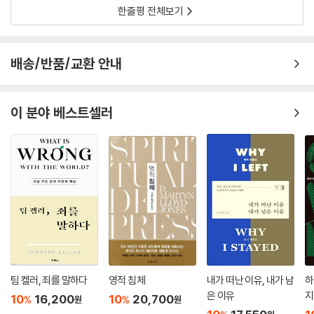
한줄평 전체보기
왜 우리가 예수의 뜻을 따르게 되는가. 그의 가르침이 이천년이 지난 지금
도 살아있기 때문이다. 지금 이 시대가 안고 있는 근본적인 문제의 답은 예
배송/반품/교환 안내
수의 말과 행동 속에 들어있다. “예수가 ‘귀 있는 사람은 들으라’고 말한 것
은 비유로서의 설화 그 자체가 아니라, 그 내용과 뜻을 깨달아 실천에 옮길
수 있는 사람이 되라는 뜻이다.” 김형석 교수는 이천년 전 예수의 교훈과
이 분야 베스트셀러
이 시대 상황을 절묘하게 접붙여, 앞으로 우리가 나아갈 방향을 제시해주
고 있다.
예수의 참 뜻을 성경에 있는 그대로 되짚어보면서 의미를 깨우치고 싶지만
성경의 방대한 양 때문에 쉽사리 도전하지 못하고 있는 이가 있다면, 나에
게 있어 예수가 정말 그리스도인지 신앙을 점검해보고 싶은 이가 있다면
자신 있게 일독을 권하고 싶다.
진리는 언제나 단순하며, 깊다. 우리는 그것을 언제나 먼 곳에서 찾으려고
하지는 않았는지 되돌아보아야 할 것이다. 김형석 교수는 고백한다. “솔직
팀 켈러, 죄를 말하다
영적 침체
내가 떠난 이유, 내가 남
하
히 말하면 나는 예수를 잊거나 떠난 때가 있었어도 예수는 언제나 내 곁에
은 이유
지
10
16,200
10
20,700
%
%
원
원
있었다.” 그 예수는 지금, 우리의 곁에도 동일하게 존재하고 있다.