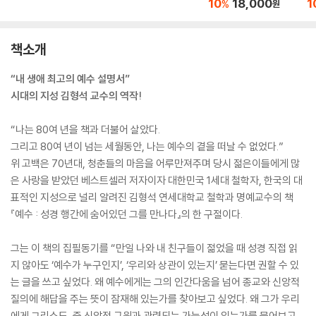
10
18,000
1
%
원
책소개
“내 생애 최고의 예수 설명서”
시대의 지성 김형석 교수의 역작!
“나는 80여 년을 책과 더불어 살았다.
그리고 80여 년이 넘는 세월동안, 나는 예수의 곁을 떠날 수 없었다.”
위 고백은 70년대, 청춘들의 마음을 어루만져주며 당시 젊은이들에게 많
은 사랑을 받았던 베스트셀러 저자이자 대한민국 1세대 철학자, 한국의 대
표적인 지성으로 널리 알려진 김형석 연세대학교 철학과 명예교수의 책
『예수 : 성경 행간에 숨어있던 그를 만나다』의 한 구절이다.
그는 이 책의 집필동기를 “만일 나와 내 친구들이 젊었을 때 성경 직접 읽
지 않아도 ‘예수가 누구인지’, ‘우리와 상관이 있는지’ 묻는다면 권할 수 있
는 글을 쓰고 싶었다. 왜 예수에게는 그의 인간다움을 넘어 종교와 신앙적
질의에 해답을 주는 뜻이 잠재해 있는가를 찾아보고 싶었다. 왜 그가 우리
에게 그리스도, 즉 신앙적 구원과 관련되는 가능성이 있는가를 물어보고