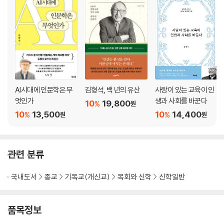
AI시대에 인문학은 무
김형석, 백 년의 유산
사랑이 있는 교육이 인
엇인가
생과 사회를 바꾼다
10
19,800
%
원
10
13,500
10
14,400
%
%
원
원
관련 분류
국내도서
종교
기독교(개신교)
목회와 신학
신학일반
품목정보