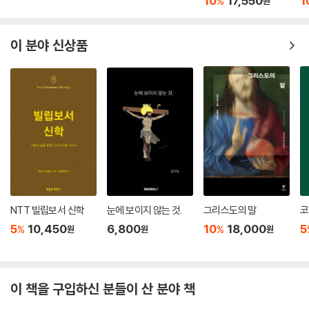
10
17,550
1
%
원
이 분야 신상품
NTT 빌립보서 신학
눈에 보이지 않는 것.
그리스도의 말
코
5
10,450
6,800
10
18,000
5
%
%
원
원
원
이 책을 구입하신 분들이 산 분야 책