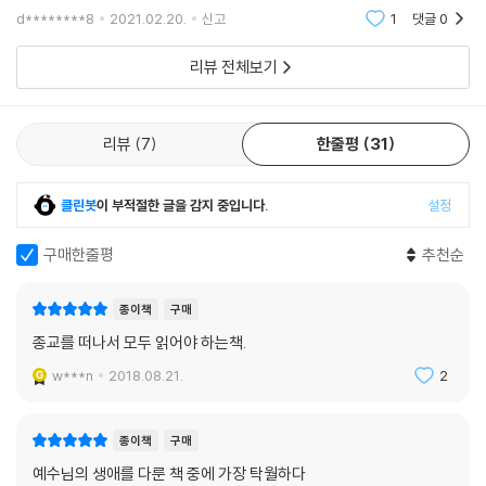
그러나 예수가 외친 이 말은 「시편」 22편 첫머리에 나오는 것이다. ‘나의 하
또한 주변에 있는 사람들에게 이 책을 선물해보려고 합니다.
d********8
2021.02.20.
신고
1
댓글
0
는 생각지 않았을 것이다. 피 밭의 유래가 되었다는 기록이다. 마태는 이 사
느님, 나의 하느님, 어찌하여 나를 버리셨나이까…….’라는 뜻이다. -중략-
실을 스가랴의 묵시적인 예언과 일치된 것이라고 부언해 말하고 있다. 어
왜 예수는 「시편」 22편의 첫머리를 외쳐 불렀을까. 전반 부분이 예수가 당
리뷰 전체보기
둡고 비참한 역사의 기록이다.
하는 고통을 묘사해 주었기 때문이다. 심지어는 예수의 옷을 제비뽑아 나
우리는 여기서 한 가지 사실을 상상해 보자. 만일, 그 날 낮이나 오후에 유
누어 가질 것이라는 내용까지 들어가 있을 정도였다. 22편 중간에는 그래
다가 자신의 잘못을 깨닫고 십자가에 달려 있는 스승 예수를 찾아가, “주
도 모태 때부터 나를 경륜해 주신 하느님에 대한 충성과 믿음에는 변함이
리뷰
7
한줄평
31
님, 제가 어쩌다가 이렇게 용서받을 수 없는 죄악을 범한 것입니까?”라며
있을 수 없다는 뼈저린 신앙 고백이 들어가 있다. 끝 부분에는 온 무리들 가
용서를 빌었다면 어떻게 되었을까. 그 길은 얼마든지 열려 있었다. 그러나
운데 이 사건이 전해질 것이며, 하느님의 뜻은 영원하다는 찬양을 포함하
유다는 그 길을 택하지 않았다. “내 일은 내가 책임 져야지!”라는 폐쇄된
클린봇
이 부적절한 글을 감지 중입니다.
설정
고 있다. 예수는 이 찬양의 첫 부분을 죽음을 앞에 둔 고통 속에서 불렀던
생각이 마침내 그를 자살의 길로 이끌어가 더 큰 죄악을 범하는 결과를 초
것이다. 뜻이 있는 사람들은 깨달았을 것이며, 믿음이 있는 사람은 뉘우칠
구매한줄평
추천순
래했다. 베드로에게는 뉘우침의 눈물이 있었지만, 유다에게는 눈을 감을
수 있기 위해서, 그리고 자신의 신념을 다짐하는 뜻에서도.
때까지 닫혀진 자아가 있었을 뿐이다.
종이책
구매
--- p.246~247
그러나 한편, 이 고백은 모든 사태를 지켜보면서 남긴 인간과 역사에 관한
종교를 떠나서 모두 읽어야 하는책.
지극한 사랑의 발로일 수도 있을 것이다. 나는 어렸을 때, 큰아들이 간질병
으로 폐인이 되었는데 둘째 아들마저 또 간질 발작을 하는 것을 본 그 아이
w***n
2018.08.21.
2
의 어머니가, “오오 하느님, 왜 저를 버리십니까!”라고 호소하는 것을 본
적이 있다. 나라가 불운해지고 민족이 파국에 직면하게 되었을 때 “나의 하
종이책
구매
느님, 어째서 저를 버리십니까?”라고 외치던 애국자를 회상해 보는 때가
예수님의 생애를 다룬 책 중에 가장 탁월하다
있다. 그 어머니는 두 아들의 생명이 자신의 생명을 합친 것보다 몇 배로 귀