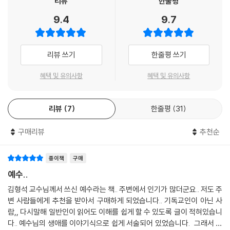
리뷰
한줄평
자가 살게 된다고 가르친다. 이것은 적극적인 선택이며 그 결과는 불을 보
니와 4복음서 안에 상치되는 부분도 적지 않고, 또 경전으로서는 상징적
9.4
9.7
듯 뚜렷하다. --- p.92~93
의미가 있어서 고전 및 역사적으로 해석하기도 쉽지 않다. 이런 이들을 위
해 4복음서에 나타난 예수에 기록된 내용을 살펴보고 알기 쉽게 기술했
그때 유다의 머릿속에 한 생각이 떠올랐다. ‘죽어야 하겠다.’ 이 비참함과
다.”로 설명했다.
리뷰 쓰기
한줄평 쓰기
고통에서 벗어나는 길은 죽는 길밖에 더 있겠는가 하는 생각을 했다. 한참
달리던 유다는 길가 으슥한 곳에 있는 한 높은 나무를 발견했다. ‘목을 매달
이 책은 그의 설명대로 4복음서(마태복음, 마가복음, 누가복음, 요한복
혜택 및 유의사항
혜택 및 유의사항
면 될 것이다.’라는 생각이 번개같이 스쳐 갔다. 그 착상에 이르자 유다는
음)에 나타난 예수를 기록된 내용대로 살펴 본 책이다. 이야기는 예수가 세
오히려 침착해졌다. 스승보다 내가 먼저 죽어야 하며, 그것이 안식의 길일
례자 요한을 만나기 위해 떠나는 장면을 시작으로 시간 순차대로 전개되고
것이라고 생각했다. 유다는 그 나무에 스스로 목을 매달았다. 잠시 동안 심
리뷰
7
한줄평
31
있지만 저자는 4복음서를 단지 설명하는 데 그치지 않고 예수의 말 한 마
한 고통이 스쳐갔다. 그리고는 의식을 잃었다. 아직도 금요일 이른 아침이
디, 몸짓 하나 하나의 스며든 뜻을 세밀하게 건져내 우리에게 보여주고 있
었다.
구매리뷰
추천순
다.
「사도행전」에는, 유다는 그 뒤 나무에서 떨어져 창자가 쏟아져 나오는, 누
구보다도 비참한 죽음을 당했다고 기록하고 있다. 그 사실은 알 수 없으나
「마가복음」과 「마태복음」에 의하면, 예수는 십자가에 달리고 긴 시간이 지
종이책
구매
유다의 시체는 나무에서 내려질 때 돌보아 주는 사람도 없이 땅에 떨어졌
난 뒤, 많은 사람들이 들을 수 있을 정도의 목소리로 “엘로이 엘로이 라마
예수..
을 것이다. 유월절을 앞두고 시신을 저주스럽게 그대로 방치해 둘 수는 없
사박다니!”라고 외쳤다. 몇 사람이 그 말을 듣고, “보라, 엘리야를 부르고
김형석 교수님께서 쓰신 예수라는 책.. 주변에서 인기가 많더군요.. 저도 주
었을 것이다.
있다. 과연 엘리아가 와서 저를 구해 줄 수 있을까”라면서 의아심을 품었다
변 사람들에게 추천을 받아서 구매하게 되었습니다.. 기독교인이 아닌 사
대제사장은 몇 사람과 상의한 끝에 성소에 버려진 은 삼십 개를 모아 토기
고 전해 준다.
람,, 다시말해 일반인이 읽어도 이해를 쉽게 할 수 있도록 글이 적혀있습니
장이의 밭을 사서 나그네의 묘지로 삼았다고 성경은 알려 주고 있다. 핏값
다.. 예수님의 생애를 이야기식으로 쉽게 서술되어 있었습니다. 그래서 저
에 해당하는 돈을 헌금 궤에 넣을 수도 없거니와 누구도 그 돈을 가지려고