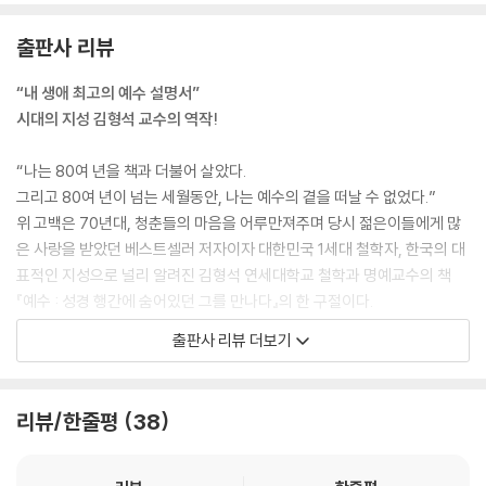
있다.
이 교훈들이 우리에게 주는 뜻은 자기 보존과 자기 희생 중 어느 것을 선택
출판사 리뷰
할 것인가다. 자신의 욕망과 소유를 위해 스스로를 보존하려고 하는 사람
은 결국 자신을 잃게 되나, 영원한 것과 하늘나라를 위해 스스로를 희생하
“내 생애 최고의 예수 설명서”
는 사람은 영원한 삶을 얻는다는 교훈이다. 소금은 스스로를 녹여 없이했
시대의 지성 김형석 교수의 역작!
을 때 그 소임을 다한다. 여기에 한 자루의 초가 있다고 하자. 그 초는 불타
서 사라져 버린다. 그러나 그동안에 아무 소용도 없었던 초는 빛으로 바뀌
“나는 80여 년을 책과 더불어 살았다.
어 이 우주에 영원히 머문다. 과학자들은 그 사실을 조금도 의심치 않는다.
그리고 80여 년이 넘는 세월동안, 나는 예수의 곁을 떠날 수 없었다.”
예수는 인생의 진리도 그런 것임을 알려 주며, 그런 선택을 하도록 요청한
위 고백은 70년대, 청춘들의 마음을 어루만져주며 당시 젊은이들에게 많
다.
은 사랑을 받았던 베스트셀러 저자이자 대한민국 1세대 철학자, 한국의 대
생각해 보면 모든 도덕과 종교가 우리에게 요청하는 최초의 선택이 무엇인
표적인 지성으로 널리 알려진 김형석 연세대학교 철학과 명예교수의 책
가. 자신을 위한 이기적인 욕망과 소유를 위해 살 것인가, 아니면 이웃과 사
『예수 : 성경 행간에 숨어있던 그를 만나다』의 한 구절이다.
회를 위해 자신을 주어야 하는가 함이다. 만일 우리들이 전자에 붙잡혀 정
출판사 리뷰 더보기
신적 한계를 벗어날 수 없다면 모든 비참과 파괴가 그에 따른다. 후진 사회
그는 이 책의 집필동기를 “만일 나와 내 친구들이 젊었을 때 성경 직접 읽
의 정치적 비극이 어디서 오는가. 집권자들은 정권을 국민과 사회를 위해
지 않아도 ‘예수가 누구인지’, ‘우리와 상관이 있는지’ 묻는다면 권할 수 있
위임받은 책임으로 생각지 못하고 그것을 개인이나 집단이 소유하는 것으
는 글을 쓰고 싶었다. 왜 예수에게는 그의 인간다움을 넘어 종교와 신앙적
리뷰/한줄평
38
로 착각한다. 그 때문에 본인과 사회가 치러야 하는 불행과 비참이 얼마나
질의에 해답을 주는 뜻이 잠재해 있는가를 찾아보고 싶었다. 왜 그가 우리
큰가. 공산 사회와 후진 사회의 과오가 바로 여기에 있다.
에게 그리스도, 즉 신앙적 구원과 관련되는 가능성이 있는가를 물어보고
예수는 이 교훈을 적극적으로 개진하기 위해, 살려는 자가 죽고 죽으려는
싶었다. 그런데 이를 알기 위해 성경 4복음서를 다 읽는 것도 부담이 되거