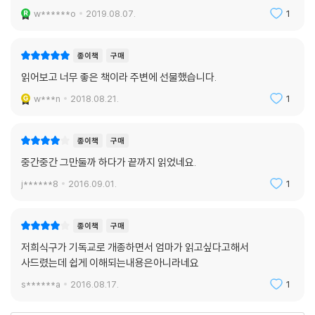
했던 것이다. 애국자의 심정에서 본다면 민족의 비운은 개인의 생명과는
w******o
2019.08.07.
1
바꿀 수 없이 소중한 것이다.
종이책
구매
십자가에서 모든 상황을 보고 겪은 예수는 「시편」 22편의 노래를 부르지
않을 수 없었을 것이다. 그것은 모든 인간들, 특히 자신을 박해하고 있는 사
읽어보고 너무 좋은 책이라 주변에 선물했습니다.
람들과 이스라엘 장래를 위한 애절한 기도였다. 예수는 그런 충정을 안고
w***n
2018.08.21.
1
십자가에 달렸던 것이다. 그리고 이러한 해석은 예수의 일생을 통해 극히
자연스러우면서도 타당한 것이다.
종이책
구매
누가는 복음서에서, 예수의 이러한 뜻을 예수의 기도로 재현시키고 있다.
예수는 십자가에 달리고 얼마 후에, “아버지, 저 사람들을 용서하여 주옵
중간중간 그만둘까 하다가 끝까지 읽었네요.
소서. 저들은 자기들이 무슨 일을 하는지 알지 못하고 있습니다.”라는 기도
j******8
2016.09.01.
1
를 드렸다.
종이책
구매
그것은 예수 자신이나 고소인들에 대한 적개심에서 나온 기도는 아니다.
하느님의 뜻을 어기며 민족의 비운을 자초하고 있는 저들이 용서함을 받기
저희식구가 기독교로 개종하면서 엄마가 읽고싶다고해서
위해 예수 자신이 왔는데, 역사적인 속죄가 이루어지지 않는다면 하느님의
사드렸는데 쉽게 이해되는내용은아니라네요
나라가 어떻게 되겠는가 했을 때 호소할 수밖에 없는 기도였던 것이다. 사
s******a
2016.08.17.
1
랑 안에는 원수가 없고, 완전한 사랑은 인류를 위한 고통의 짐을 지지 않을
수 없기 때문이다.