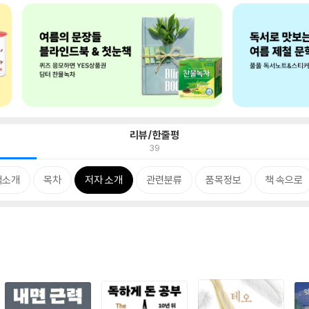
리뷰/한줄평
39
책소개
목차
저자 소개
관련분류
품목정보
책 속으로