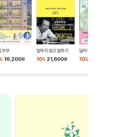
 부부
말하지 않고 말하기
달러구트 꿈 백화점 0
위버멘
16,200
10
21,600
10
16,020
10
1
%
%
%
%
원
원
원