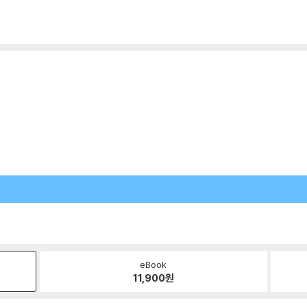
eBook
11,900
원