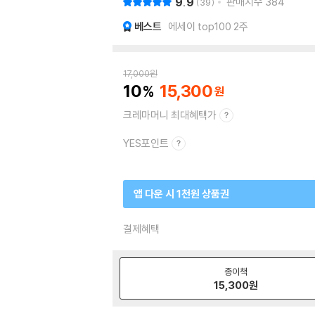
9.9
판매지수
384
39
베스트
에세이 top100 2주
17,000
원
10
15,300
크레마머니 최대혜택가
YES포인트
앱 다운 시 1천원 상품권
결제혜택
종이책
15,300
원