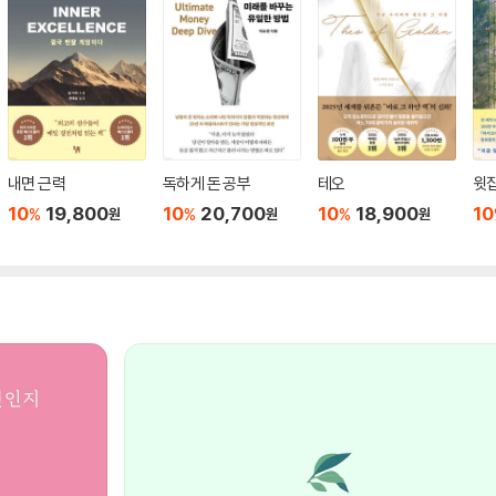
내면 근력
독하게 돈 공부
테오
윗집
10
19,800
10
20,700
10
18,900
10
%
%
%
원
원
원