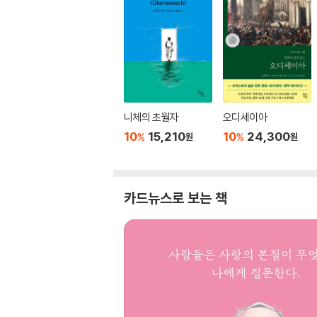
니체의 초월자
오디세이아
10
15,210
10
24,300
%
%
원
원
카드뉴스로 보는 책