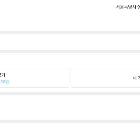
서울특별시 영
팔기
내 
600원