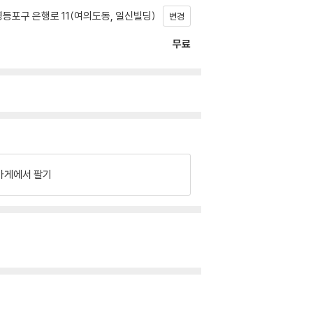
등포구 은행로 11(여의도동, 일신빌딩)
변경
무료
가게에서 팔기