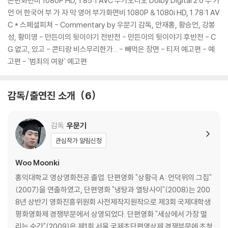
본편화면비 1080P HD, 1.85:1 AVC 부가오디오 Dolby Digital 2.0 부 가
환/반품이 제한될 수 있습니다.
언 어 한국어 부 가 자 막 영어 부가화면비 1080P & 1080i HD, 1.78:1 AV
C * 스페셜피쳐 - Commentary by 우문기 감독, 안재홍, 황승언, 강봉
※ 디스크 재생 불량
성, 황미영 - 만든이의 뒷이야기 전반전 - 만든이의 뒷이야기 후반전 - C
1) 기기 문제로 인해 발생하는 재생 불량 현상에 대해서는 반품/교환이 불
G 없고, 있고 - 콘티랑 비스무리한가... - 빼먹은 장면 - 티저 예고편 - 예
가하니 최신 소프트웨어로 업데이트된 DVD/BD 전용 기기에서 재생하실
고편 - '범죄의 여왕' 예고편
것을 권유해 드립니다.
2) 정전기와 먼지로 인해 재생이 원활하지 않은 경우가 있습니다. 디스크
감독/출연진 소개
6
를 마른 천으로 닦으시거나, DVD 클리너 등 전용 제품을 이용하면 대부분
해결됩니다.
3) 일부 PC 연결형 ODD의 경우 호환 상의 문제로 정상적인 디스크도 재
감독
우문기
생이 불가능한 경우가 있습니다. 독립형 전용 플레이어 사용을 권장드리
관심작가 알림신청
며, ODD 사용으로 인한 재생 불량의 경우 교환 시에도 동일한 오류가 발
생할 수 있음을 알려드립니다.
Woo Moonki
홍익대학교 영상영화전공 졸업. 단편영화 "상황극 A: 언덕위의 그집"
※ 디스크 외관 불량
(2007)을 연출하였고, 단편영화 "냉탕과 열탕사이"(2008)는 200
디스크에 미세한 잔 흠집이 남아있거나 인쇄 면이 깨끗하지 않은 경우가
8년 상반기 영화진흥위원회 사전제작지원작으로 제3회 국제대학생
있으며, 상품의 불량이 아닙니다. 단, 재생에 이상이 있는 경우에는 불량으
평화영화제 경쟁부문에서 상영되었다. 단편영화 "세상에서 가장 떨
로 인한 반품/교환이 가능합니다.
리는 순간"(2009)은 제1회 서울 국제초단편영상제 경쟁부문에 초청