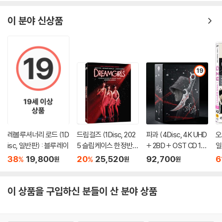
이 분야 신상품
19
레볼루셔너리 로드 (1D
드림걸즈 (1Disc, 202
파과 (4Disc, 4K UHD
오
isc, 일반판) : 블루레이
5 슬립케이스 한정반 B
+ 2BD + OST CD 15
일
D) : 블루레이
00장 한정 스틸북 한정
38
19,800
20
25,520
92,700
6
%
%
원
원
원
판) : 블루레이
이 상품을 구입하신 분들이 산 분야 상품