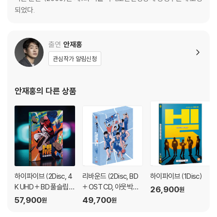
되었다.
※ 교환/반품 안내
1) 불량으로 인한 교환/반품 요청 시에는 불량 확인을 위해 개봉 시의 동영
상을 요청할 수 있으며, 동영상이 없는 경우 교환/반품이 제한될 수 있습니
출연
안재홍
다.
관심작가 알림신청
관련 사진과 동영상 및 재생 기기 모델명을 첨부하여 첨부하여 고객센터에
문의 바랍니다.
2) 사양 오인지, 오 구매, 변심 사유로의 반품은 제품 개봉 전에만 운임비
안재홍
의 다른 상품
부담 후 처리 가능합니다.
3) 스틸북 한정판, 초회 한정판의 경우 제작 수량이 한정되어 있고, 택배
이동 과정에서의 손상이 발생하면, 재 판매가 어려우므로 신중한 구매 선
택을 부탁드립니다.
4) 한정판 상품의 변심, 오구매로 인한 반품은 회송된 상품의 상태 확인 후
진행이 가능합니다. 택배 이동 중 파손이 발생하지 않도록 완충 포장을 부
탁드립니다.
하이파이브 (2Disc, 4
리바운드 (2Disc, BD
하이파이브 (1Disc)
K UHD + BD 풀슬립
+ OST CD, 아웃박스
26,900
원
한정판) : 블루레이
디지팩 800장 한정판)
57,900
49,700
원
원
: 블루레이