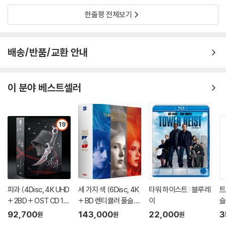
한줄평 전체보기
배송/반품/교환 안내
이 분야 베스트셀러
19
파과 (4Disc, 4K UHD
세 가지 색 (6Disc, 4K
타워 하이스트 : 블루레
트
+ 2BD + OST CD 15
+ BD 렌티큘러 풀슬립
이
슬
00장 한정 스틸북 한정
트릴로지 박스 한정판)
이
92,700
143,000
22,000
3
원
원
원
판) : 블루레이
: 블루레이