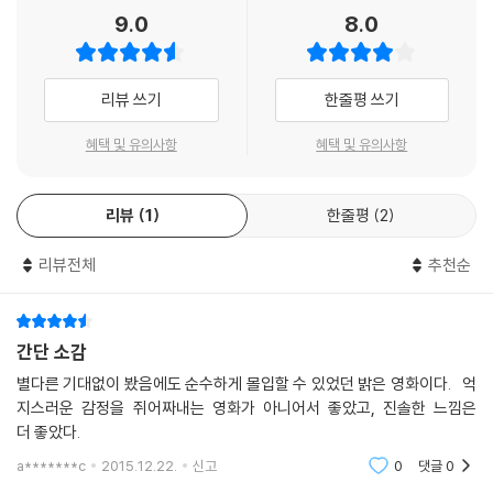
학생’에서 순식간에 캠퍼스의 ‘슈퍼 복학생 히어로’가 되고, 취업 준비장 같
9.0
8.0
이 지루하던 캠퍼스는 족구 열풍에 휩싸인다. 학생들의 열화와 같은 관심
속에서 드디어 시작된 캠퍼스 족구대회!
리뷰 쓰기
한줄평 쓰기
누가 봐도 허술해 보이는 외인구단 만섭 팀은 복수심에 불타는 강민이 속
한 최강 해병대 팀을 이기고 사랑과 족구 모두를 쟁취할 수 있을까?
혜택 및 유의사항
혜택 및 유의사항
2014년 불타는 여름, 단 한편의 특급 코미디! 사랑과 족구를 그대에게 바
리뷰
1
한줄평
2
친다!
리뷰전체
추천순
간단 소감
별다른 기대없이 봤음에도 순수하게 몰입할 수 있었던 밝은 영화이다. 억
지스러운 감정을 쥐어짜내는 영화가 아니어서 좋았고, 진솔한 느낌은
더 좋았다.
a*******c
2015.12.22.
신고
0
댓글
0