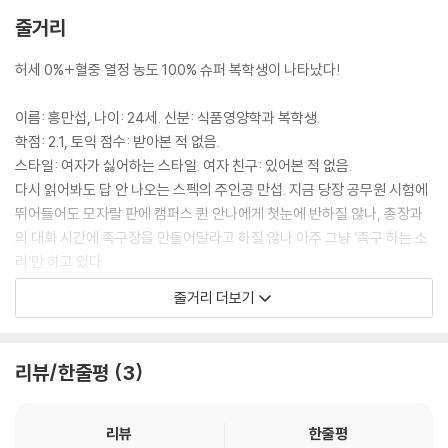
줄거리
허세 0%+혈중 열정 농도 100% 슈퍼 복학생이 나타났다!
이름: 홍만섭, 나이: 24세. 신분: 식품영양학과 복학생.
학점: 2.1, 토익 점수: 받아본 적 없음.
스타일: 여자가 싫어하는 스타일. 여자 친구: 있어본 적 없음.
다시 읽어봐도 답 안 나오는 스펙의 주인공 만섭. 지금 당장 공무원 시험에
뛰어들어도 모자랄 판에 캠퍼스 퀸 안나에게 첫눈에 반하질 않나, 총장과
의 대화 시간에 족구장을 만들어달라고 하질 않나 아주 그냥 ‘족구 하는 소
리’만 하고 있다.
줄거리 더보기
그런데 의외로 만섭과 함께 영어 수업을 듣는 캠퍼스 퀸 안나가 요즘 남자
애들 같지 않은 만섭의 천연기념물급 매력에 관심을 보이고, 만섭은 급기
야 안나의 ‘썸남’인 ‘전직 국대 축구선수’인 강민을 족구 한판으로 무릎 꿇
리뷰/한줄평
3
리기에 이른다.
이 역사적 족구 경기를 촬영한 동영상이 교내로 퍼져 만섭은 ‘그저 그런 복
리뷰
한줄평