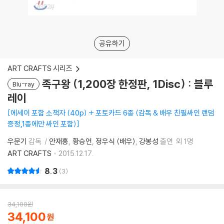
공유하기
ART CRAFTS 시리즈
족구왕 (1,200장 한정판, 1Disc) : 블루
Blu-ray
레이
에세이 포함 소책자 (40p) + 포토카드 6종 (감독 & 배우 친필싸인 랜덤
증정,1종에만 싸인 포함)
우문기
감독
안재홍
황승언
정우식 (배우)
강봉성
출연
외 1명
ART CRAFTS
2015.12.17.
8.3
3
34,100
원
34,100