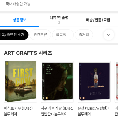
국내배송만 가능
리뷰/한줄평
상품정보
배송/반품/교환
3
감독/출연진 소개
관련분류
품목정보
줄거리
ART CRAFTS 시리즈
퍼스트 카우 (1Disc) :
지구 최후의 밤 (1Disc,
유전 (1Disc, 일반판) :
미
블루레이
일반판) : 블루레이
블루레이
판