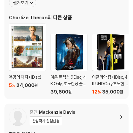
디스크에 미세한 잔 흠집이 남아있거나 인쇄 면이 깨끗하지 않은 경우가
펼쳐보기
다가왔었다. 그런 그녀가 스타덤에 오른 영화는 라세 할스트롬 감독
있으며, 상품의 불량이 아닙니다. 단, 재생에 이상이 있는 경우에는 불량으
의 <사이더 하우스>. 이 영화에서 그는 주인공 호머(토비 맥과이어
로 인한 반품/교환이 가능합니다.
Charlize Theron
의 다른 상품
분)의 사랑과 성을 눈뜨게 한 여자, 한 남자를 사랑
※ 교환/반품 안내
1) 불량으로 인한 교환/반품 요청 시에는 불량 확인을 위해 개봉 시의 동영
상을 요청할 수 있으며, 동영상이 없는 경우 교환/반품이 제한될 수 있습니
다.
관련 사진과 동영상 및 재생 기기 모델명을 첨부하여 첨부하여 고객센터에
문의 바랍니다.
2) 사양 오인지, 오 구매, 변심 사유로의 반품은 제품 개봉 전에만 운임비
욕망의 대지 (1Disc)
이온 플럭스 (1Disc, 4
이탈리안 잡 (1Disc, 4
부담 후 처리 가능합니다.
K Only, 초도한정 슬립
K UHD Only 초도한정
5
24,000
%
원
3) 스틸북 한정판, 초회 한정판의 경우 제작 수량이 한정되어 있고, 택배
케이스) : 블루레이
슬립케이스) : 블루레
39,600
12
35,000
%
원
원
이동 과정에서의 손상이 발생하면, 재 판매가 어려우므로 신중한 구매 선
이
택을 부탁드립니다.
4) 한정판 상품의 변심, 오구매로 인한 반품은 회송된 상품의 상태 확인 후
출연
Mackenzie Davis
진행이 가능합니다. 택배 이동 중 파손이 발생하지 않도록 완충 포장을 부
관심작가 알림신청
탁드립니다.