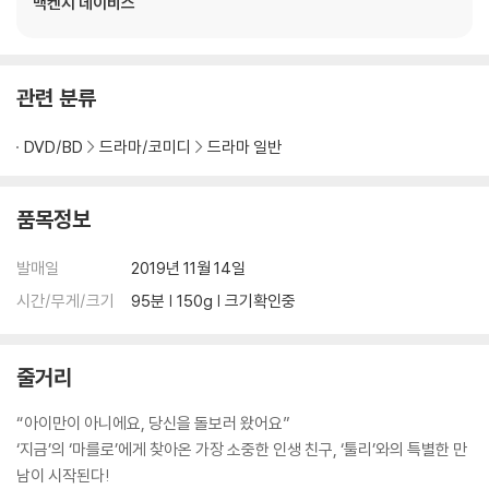
맥켄지 데이비스
관련 분류
DVD/BD
드라마/코미디
드라마 일반
품목정보
발매일
2019년 11월 14일
시간/무게/크기
95분 | 150g | 크기확인중
줄거리
“아이만이 아니에요, 당신을 돌보러 왔어요”
‘지금’의 ‘마를로’에게 찾아온 가장 소중한 인생 친구, ‘툴리’와의 특별한 만
남이 시작된다!