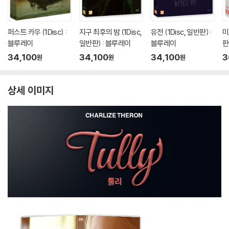
퍼스트 카우 (1Disc) :
지구 최후의 밤 (1Disc,
유전 (1Disc, 일반판) :
미
블루레이
일반판) : 블루레이
블루레이
판
34,100
34,100
34,100
3
원
원
원
상세 이미지