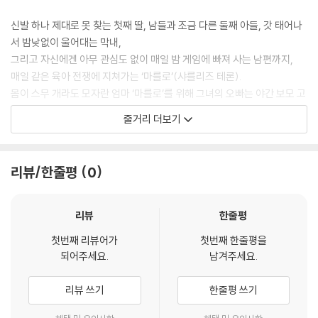
신발 하나 제대로 못 찾는 첫째 딸, 남들과 조금 다른 둘째 아들, 갓 태어나
서 밤낮없이 울어대는 막내,
그리고 자신에겐 아무 관심도 없이 매일 밤 게임에 빠져 사는 남편까지,
매일 같은 육아 전쟁에 지쳐가는 ‘마를로’(샤를리즈 테론).
몸이 스무 개라도 모자란 엄마 ‘마를로’를 위해 그녀의 오빠는 야간 보모 고
용을 권유한다.
줄거리 더보기
아이는 엄마가 돌봐야 한다고 철석같이 믿어 왔던 ‘마를로’는 고민 끝에
야간 보모 ‘툴리’(맥켄지 데이비스)를 부르게 된다.
리뷰/한줄평
0
홀로 삼 남매 육아를 도맡아 하면서 슈퍼 맘이 되어야만 했던 ‘마를로’ 곁에
서
‘툴리’는 마치 자신의 가족처럼 그녀와 아이들을 돌봐준다.
리뷰
한줄평
슈퍼 보모이자 때로는 인생 친구가 되어 주는 ‘툴리’로 인해 ‘마를로’의 삶
첫번째 리뷰어가
첫번째 한줄평을
은 조금씩 변화하게 되는데…
되어주세요.
남겨주세요.
리뷰 쓰기
한줄평 쓰기