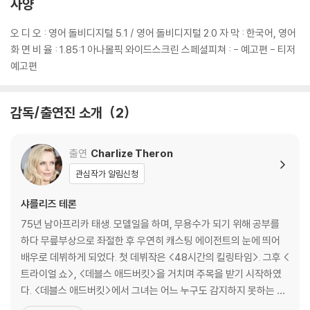
사양
에 의한 교환/반품은 불가합니다.
5) 아웃케이스/구성품/포장 상태 불량에 의한 교환/반품 신청시 불량 확
오 디 오 : 영어 돌비디지털 5.1 / 영어 돌비디지털 2.0 자 막 : 한국어, 영어
인을 위해 개봉 시의 동영상을 요청할 수 있으며, 동영상이 없는 경우 교
화 면 비 율 : 1.85:1 아나몰픽 와이드스크린 스페셜피쳐 : - 예고편 - 티저
환/반품이 제한될 수 있습니다.
예고편
※ 디스크 재생 불량
감독/출연진 소개
2
1) 기기 문제로 인해 발생하는 재생 불량 현상에 대해서는 반품/교환이 불
가하니 최신 소프트웨어로 업데이트된 DVD/BD 전용 기기에서 재생하실
것을 권유해 드립니다.
출연
Charlize Theron
2) 정전기와 먼지로 인해 재생이 원활하지 않은 경우가 있습니다. 디스크
관심작가 알림신청
를 마른 천으로 닦으시거나, DVD 클리너 등 전용 제품을 이용하면 대부분
해결됩니다.
샤를리즈 테론
3) 일부 PC 연결형 ODD의 경우 호환 상의 문제로 정상적인 디스크도 재
75년 남아프리카 태생. 모델일을 하며, 무용수가 되기 위해 공부를
생이 불가능한 경우가 있습니다. 독립형 전용 플레이어 사용을 권장드리
하다 무릎부상으로 좌절한 후 우연히 캐스팅 에이전트의 눈에 띄어
며, ODD 사용으로 인한 재생 불량의 경우 교환 시에도 동일한 오류가 발
배우로 데뷔하게 되었다. 첫 데뷔작은 <48시간의 킬링타임>. 그후 <
생할 수 있음을 알려드립니다.
트라이얼 쇼>, <데블스 애드버킷>을 거치며 주목을 받기 시작하였
다. <데블스 애드버킷>에서 그녀는 어느 누구도 감지하지 못하는 악
※ 디스크 외관 불량
마의 존재를 혼자서 감지하며 스스로 부서져 가던 투명한 영혼으로