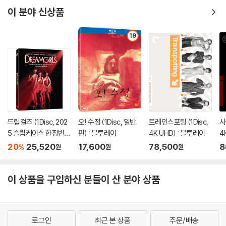
이 분야 신상품
19
드림걸즈 (1Disc, 202
오! 수정 (1Disc, 일반
트레인스포팅 (1Disc,
사
5 슬립케이스 한정반 B
판) : 블루레이
4K UHD) : 블루레이
4
D) : 블루레이
20
25,520
17,600
78,500
8
%
원
원
원
이 상품을 구입하신 분들이 산 분야 상품
로그인
최근 본 상품
주문/배송