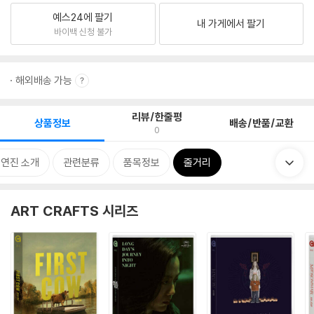
예스24에 팔기
내 가게에서 팔기
바이백 신청 불가
해외배송 가능
리뷰/한줄평
상품정보
배송/반품/교환
0
출연진 소개
관련분류
품목정보
줄거리
ART CRAFTS 시리즈