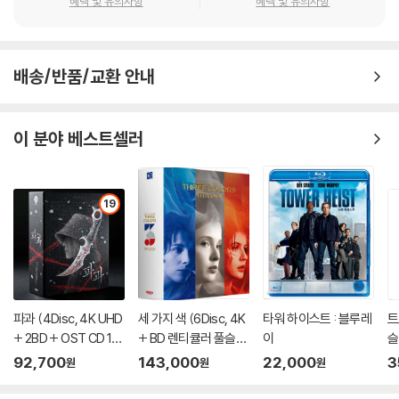
혜택 및 유의사항
혜택 및 유의사항
배송/반품/교환 안내
이 분야 베스트셀러
19
파과 (4Disc, 4K UHD
세 가지 색 (6Disc, 4K
타워 하이스트 : 블루레
트
+ 2BD + OST CD 15
+ BD 렌티큘러 풀슬립
이
슬
00장 한정 스틸북 한정
트릴로지 박스 한정판)
이
92,700
143,000
22,000
3
원
원
원
판) : 블루레이
: 블루레이