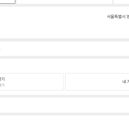
서울특별시 영
.
팔기
내 
불가