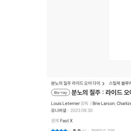
분노의 질주 라이드 오어 다이
스틸북 블루
분노의 질주 : 라이드 오어
Blu-ray
Louis Leterrier
감독
Brie Larson
Charli
유니버셜
2023.08.30.
원제
Fast X
판매지수
228