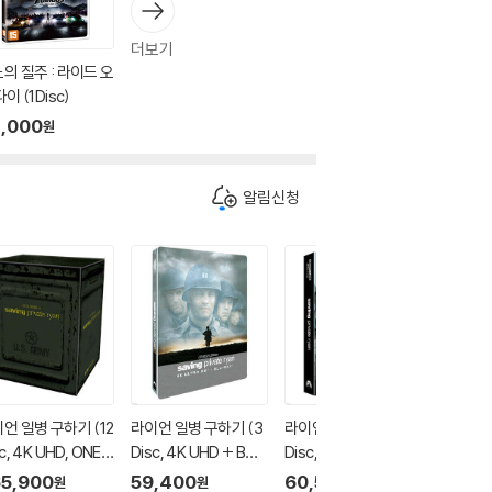
더보기
의 질주 : 라이드 오
다이 (1Disc)
,000
원
알림신청
언 일병 구하기 (12
라이언 일병 구하기 (3
라이언 일병 구하기 (3
라이언 일
c, 4K UHD, ONE C
Disc, 4K UHD + BD
Disc, 4K UHD + BD
Disc, 4
CK BOX 스틸북 한정
+ Bonus BD, 쿼터슬
+ Bonus BD, 렌티큘
+ Bonu
5,900
59,400
60,500
60,5
원
원
원