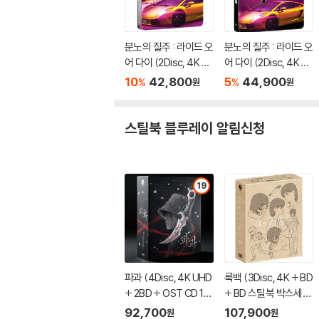
분노의 질주 : 라이드 오
분노의 질주 : 라이드 오
어 다이 (2Disc, 4K U
어 다이 (2Disc, 4K U
HD BD 스틸북 - 글로
HD BD 스틸북 - 인터
10
42,800
5
44,900
%
%
원
원
벌 한정수량) : 블루레
내셔널 한정수량) : 블
이
루레이
스틸북 블루레이 알림신청
19
파과 (4Disc, 4K UHD
룩백 (3Disc, 4K + BD
+ 2BD + OST CD 15
+ BD 스틸북 박스세트
00장 한정 스틸북 한정
한정판) : 블루레이
92,700
107,900
원
원