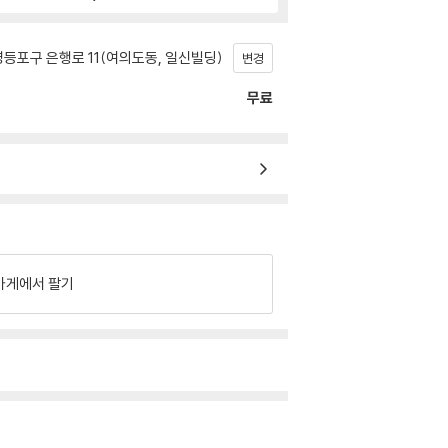
등포구 은행로 11(여의도동, 일신빌딩)
변경
무료
가게에서 팔기