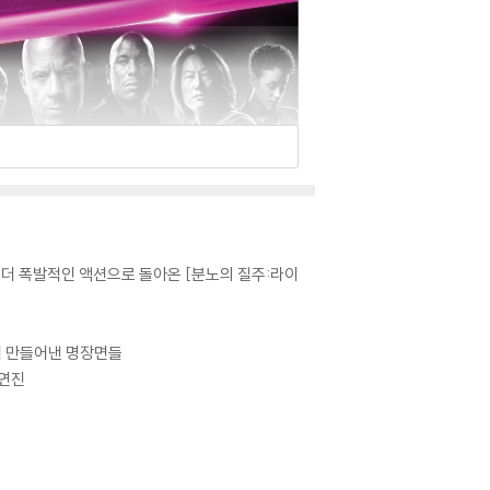
 더 폭발적인 액션으로 돌아온 [분노의 질주:라이
션이 만들어낸 명장면들
출연진