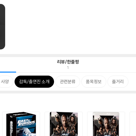
리뷰/한줄평
1
사양
감독/출연진 소개
관련분류
품목정보
줄거리