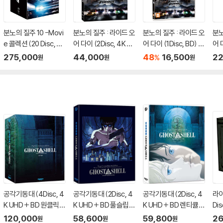
분노의 질주 10 -Movi
분노의 질주 : 라이드 오
분노의 질주 : 라이드 오
분노
e 콜렉션 (20 Disc, 4K
어 다이 (2Disc, 4K U
어 다이 (1Disc, BD) :
어 
UHD BD 아웃박스) :
HD BD 초도한정 슬립
블루레이
275,000
44,000
48
16,500
22
%
원
원
원
블루레이
케이스) : 블루레이
공각기동대 (4Disc, 4
공각기동대 (2Disc, 4
공각기동대 (2Disc, 4
라이
K UHD + BD 원클릭박
K UHD + BD 풀슬립
K UHD + BD 렌티큘러
Dis
스 스틸북 한정판 C Ty
스틸북 한정판 B Typ
풀슬립 스틸북 한정판
LI
120,000
58,600
59,800
26
원
원
원