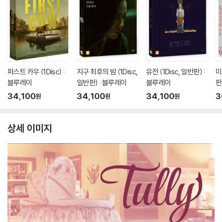
퍼스트 카우 (1Disc) :
지구 최후의 밤 (1Disc,
유전 (1Disc, 일반판) :
미
블루레이
일반판) : 블루레이
블루레이
판
34,100
34,100
34,100
3
원
원
원
상세 이미지