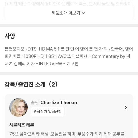
1) 제작/배송 과정에서 경미한 아웃케이스 주름, 모서리 눌림 및 갈라짐이
발생할 수 있습니다. 반품을 원하실 경우 미개봉 상태로 문의 부탁드립니
제품소개 더보기
다.
2) 스틸북 케이스 제작 과정에서 기포 혹은 경미한 인쇄 오류가 발생할 수
있습니다.
사양
3) 렌티큘러 스틸북의 경우, 보호필름이 붙어 판매되기도 합니다. 보호필
름 손상에 의한 교환/반품은 불가합니다.
본편오디오 : DTS-HD MA 5.1 본 편 언 어 영어 본 편 자 막 : 한국어, 영어
4) 본품 보호를 위해 노란색의 카톤 박스로 재포장한 경우, 카톤박스 손상
화면비율 : 1080P HD, 1.85:1 AVC 스페셜피쳐 - Commentary by 씨
에 의한 교환/반품은 불가합니다.
네21 김혜리 기자 - INTERVIEW - 예고편
5) 아웃케이스/구성품/포장 상태 불량에 의한 교환/반품 신청시 불량 확
인을 위해 개봉 시의 동영상을 요청할 수 있으며, 동영상이 없는 경우 교
감독/출연진 소개
2
환/반품이 제한될 수 있습니다.
※ 디스크 재생 불량
출연
Charlize Theron
1) 기기 문제로 인해 발생하는 재생 불량 현상에 대해서는 반품/교환이 불
관심작가 알림신청
가하니 최신 소프트웨어로 업데이트된 DVD/BD 전용 기기에서 재생하실
것을 권유해 드립니다.
샤를리즈 테론
2) 정전기와 먼지로 인해 재생이 원활하지 않은 경우가 있습니다. 디스크
75년 남아프리카 태생. 모델일을 하며, 무용수가 되기 위해 공부를
를 마른 천으로 닦으시거나, DVD 클리너 등 전용 제품을 이용하면 대부분