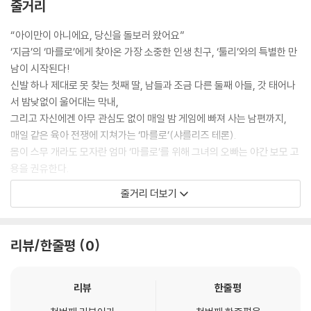
줄거리
“아이만이 아니에요, 당신을 돌보러 왔어요”
‘지금’의 ‘마를로’에게 찾아온 가장 소중한 인생 친구, ‘툴리’와의 특별한 만
남이 시작된다!
신발 하나 제대로 못 찾는 첫째 딸, 남들과 조금 다른 둘째 아들, 갓 태어나
서 밤낮없이 울어대는 막내,
그리고 자신에겐 아무 관심도 없이 매일 밤 게임에 빠져 사는 남편까지,
매일 같은 육아 전쟁에 지쳐가는 ‘마를로’(샤를리즈 테론).
몸이 스무 개라도 모자란 엄마 ‘마를로’를 위해 그녀의 오빠는 야간 보모 고
용을 권유한다.
아이는 엄마가 돌봐야 한다고 철석같이 믿어 왔던 ‘마를로’는 고민 끝에
줄거리 더보기
야간 보모 ‘툴리’(맥켄지 데이비스)를 부르게 된다.
홀로 삼 남매 육아를 도맡아 하면서 슈퍼 맘이 되어야만 했던 ‘마를로’ 곁에
리뷰/한줄평
0
서
‘툴리’는 마치 자신의 가족처럼 그녀와 아이들을 돌봐준다.
슈퍼 보모이자 때로는 인생 친구가 되어 주는 ‘툴리’로 인해 ‘마를로’의 삶
리뷰
한줄평
은 조금씩 변화하게 되는데…