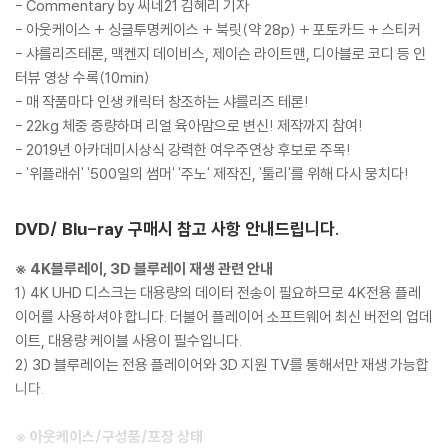
- Commentary by 씨네21 김혜리 기자
- 아웃케이스 + 싱글투명케이스 + 북릿(약 28p) + 포토카드 + 스티커
- 샤를리즈테론, 맥켄지 데이비스, 제이슨 라이트맨, 디아블로 코디 등 인
터뷰 영상 수록(10min)
- 매 작품마다 인생 캐릭터 창조하는 샤를리즈 테론!
- 22kg 체중 증량하며 리얼 육아맘으로 변신! 제작까지 참여!
- 2019년 아카데미시상식 강력한 여우주연상 후보로 주목!
- '위플래쉬' '500일의 썸머' '주노' 제작진, '툴리'를 위해 다시 뭉치다!
DVD/ Blu-ray 구매시 참고 사항 안내드립니다.
※ 4K블루레이, 3D 블루레이 재생 관련 안내
1) 4K UHD 디스크는 대용량의 데이터 전송이 필요하므로 4K전용 플레
이어를 사용하셔야 합니다. 더불어 플레이어 소프트웨어 최신 버전의 업데
이트, 대용량 케이블 사용이 필수입니다.
2) 3D 블루레이는 전용 플레이어와 3D 지원 TV를 통해서만 재생 가능합
니다.
※ 아웃케이스/구성품/포장 상태