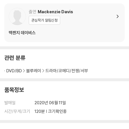
부담 후 처리 가능합니다.
3) 스틸북 한정판, 초회 한정판의 경우 제작 수량이 한정되어 있고, 택배
출연
Mackenzie Davis
이동 과정에서의 손상이 발생하면, 재 판매가 어려우므로 신중한 구매 선
관심작가 알림신청
택을 부탁드립니다.
4) 한정판 상품의 변심, 오구매로 인한 반품은 회송된 상품의 상태 확인 후
맥켄지 데이비스
진행이 가능합니다. 택배 이동 중 파손이 발생하지 않도록 완충 포장을 부
탁드립니다.
관련 분류
DVD/BD
블루레이
드라마/코메디/전쟁/서부
품목정보
발매일
2020년 06월 11일
시간/무게/크기
120분 | 크기확인중