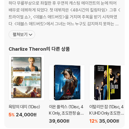
하다 무릎부상으로 좌절한 후 우연히 캐스팅 에이전트의 눈에 띄어
해결됩니다.
배우로 데뷔하게 되었다. 첫 데뷔작은 <48시간의 킬링타임>. 그후 <
3) 일부 PC 연결형 ODD의 경우 호환 상의 문제로 정상적인 디스크도 재
트라이얼 쇼>, <데블스 애드버킷>을 거치며 주목을 받기 시작하였
생이 불가능한 경우가 있습니다. 독립형 전용 플레이어 사용을 권장드리
다. <데블스 애드버킷>에서 그녀는 어느 누구도 감지하지 못하는 악
며, ODD 사용으로 인한 재생 불량의 경우 교환 시에도 동일한 오류가 발
마의 존재를 혼자서 감지하며 스스로 부서져 가던 투명한 영혼으로
생할 수 있음을 알려드립니다.
펼쳐보기
다가왔었다. 그런 그녀가 스타덤에 오른 영화는 라세 할스트롬 감독
의 <사이더 하우스>. 이 영화에서 그는 주인공 호머(토비 맥과이어
※ 디스크 외관 불량
Charlize Theron
의 다른 상품
분)의 사랑과 성을 눈뜨게 한 여자, 한 남자를 사랑
디스크에 미세한 잔 흠집이 남아있거나 인쇄 면이 깨끗하지 않은 경우가
있으며, 상품의 불량이 아닙니다. 단, 재생에 이상이 있는 경우에는 불량으
로 인한 반품/교환이 가능합니다.
※ 교환/반품 안내
1) 불량으로 인한 교환/반품 요청 시에는 불량 확인을 위해 개봉 시의 동영
상을 요청할 수 있으며, 동영상이 없는 경우 교환/반품이 제한될 수 있습니
다.
욕망의 대지 (1Disc)
이온 플럭스 (1Disc, 4
이탈리안 잡 (1Disc, 4
관련 사진과 동영상 및 재생 기기 모델명을 첨부하여 첨부하여 고객센터에
K Only, 초도한정 슬립
K UHD Only 초도한정
5
24,000
%
원
문의 바랍니다.
케이스) : 블루레이
슬립케이스) : 블루레
39,600
12
35,000
%
원
원
2) 사양 오인지, 오 구매, 변심 사유로의 반품은 제품 개봉 전에만 운임비
이