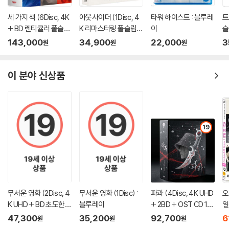
세 가지 색 (6Disc, 4K
아웃사이더 (1Disc, 4
타워 하이스트 : 블루레
트
+ BD 렌티큘러 풀슬립
K 리마스터링 풀슬립) :
이
슬
트릴로지 박스 한정판)
블루레이
이
143,000
34,900
22,000
3
원
원
원
: 블루레이
이 분야 신상품
19
무서운 영화 (2Disc, 4
무서운 영화 (1Disc) :
파과 (4Disc, 4K UHD
오
K UHD + BD 초도한정
블루레이
+ 2BD + OST CD 15
일
슬립케이스) : 블루레
00장 한정 스틸북 한정
47,300
35,200
92,700
6
원
원
원
이
판) : 블루레이