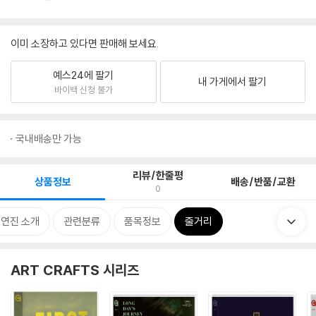
이미 소장하고 있다면 판매해 보세요.
예스24에 팔기
내 가게에서 팔기
바이백 신청 불가
국내배송만 가능
리뷰/한줄평
상품정보
배송/반품/교환
0
출연진 소개
관련분류
품목정보
줄거리
ART CRAFTS 시리즈