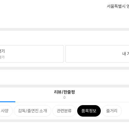
서울특별시 영
팔기
내 
불가
리뷰/한줄평
0
사양
감독/출연진 소개
관련분류
품목정보
줄거리