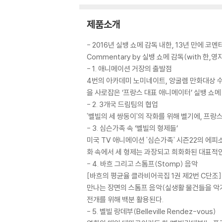
제품소개
- 2016년 실뱅 쇼메 감독 내한, 13년 만에 코멘터
Commentary by 실뱅 쇼메 감독(with 한,영
- 1. 애니메이션 거장의 출발점
4번의 아카데미 노미네이트, 앙굴렘 만화대상 수상
을 사로잡은 ‘프랑스 대표 애니메이터’ 실뱅 쇼메
- 2. 3개국 드림팀의 협업
'벨빌의 세 쌍둥이'의 작화를 위해 벨기에, 프
- 3. 심슨가족 속 ‘벨빌의 형제들’
미국 TV 애니메이션 '심슨가족' 시즌22의 에피
화 속에서 세 형제는 과장되고 희화화된 대표적
- 4. 바흐 그리고 스톰프(Stomp) 음악
[바흐의 평균율 클라비어곡집 1권 제2번 C단조](B
만나는 장면의 스톰프 음악(실생활 물건들을 악기
전개를 위해 백분 활용된다.
- 5. 벨빌 랑데부(Belleville Rendez-vous)