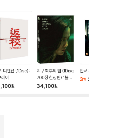
 디텐션 (1Disc) :
지구 최후의 밤 (1Disc,
반교: 디텐션 (1Disc)
미드소마 (
루레이
700장 한정판) : 블루
루레이
3
24,500
%
원
레이
,100
34,100
36,3
원
원