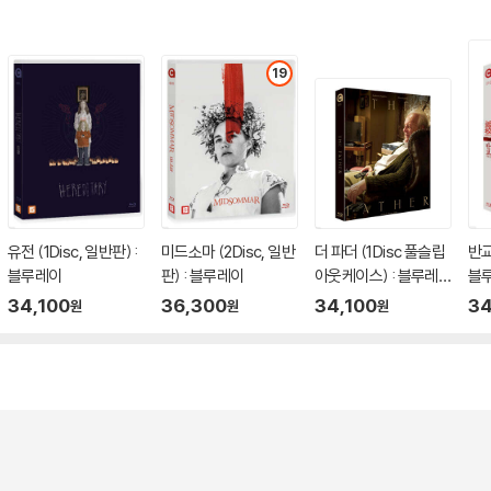
19
유전 (1Disc, 일반판) :
미드소마 (2Disc, 일반
더 파더 (1Disc 풀슬립
반교:
블루레이
판) : 블루레이
아웃케이스) : 블루레
블
이
34,100
36,300
34,100
34
원
원
원