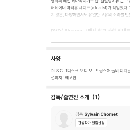
영화의 메인 테마곡이기도 한 ‘벨빌랑데뷰’는 프랑스
터테이너 마티유 셰디드(a.k.a. M)가 작업했
지 않은, 다양하면서도 유일한 고유의 소리를 만
DVD/ Blu-ray 구매시 참고 사항 안내
※ 4K블루레이, 3D 블루레이 재생 관련 안내
1) 4K UHD 디스크는 대용량의 데이터 전송
필수입니다.
사양
2) 3D 블루레이는 전용 플레이어와 3D 지원 
D I S C : 1디스크 오 디 오 : 프랑스어 돌비 디
※ 아웃케이스/구성품/포장 상태
셜피쳐 : 예고편
1) 제작/배송 과정에서 경미한 아웃케이스 주름,
2) 스틸북 케이스 제작 과정에서 기포 혹은 경미
감독/출연진 소개
1
3) 렌티큘러 스틸북의 경우, 보호필름이 붙어 
4) 본품 보호를 위해 노란색의 카톤 박스로 재
5) 아웃케이스/구성품/포장 상태 불량에 의한 
감독
Sylvain Chomet
관심작가 알림신청
※ 디스크 재생 불량