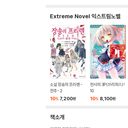
Extreme Novel 익스트림노벨
소설 장송의 프리렌 -
천사의 3P(쓰리피스)!
전주- 2
10
10
7,200
10
8,100
%
%
원
원
책소개