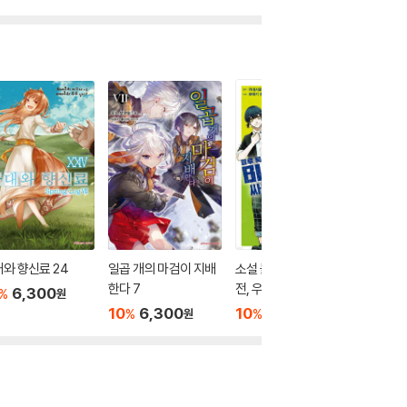
와 향신료 24
일곱 개의 마검이 지배
소설 블루 록 : 싸우기
귀멸의 
한다 7
전, 우리는
즈 10
6,300
%
원
10
6,300
10
7,200
10
7
%
%
%
원
원