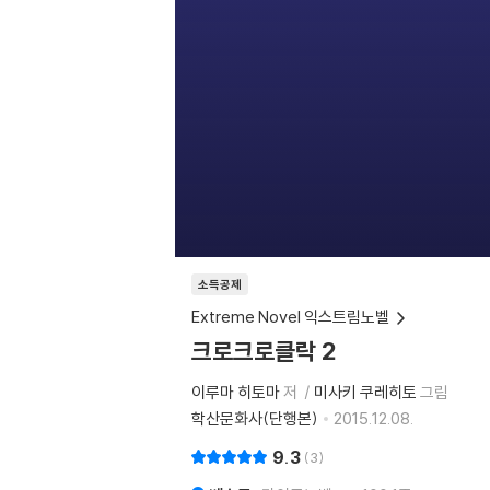
소득공제
Extreme Novel 익스트림노벨
크로크로클락 2
이루마 히토마
저
미사키 쿠레히토
그림
학산문화사(단행본)
2015.12.08.
9.3
3