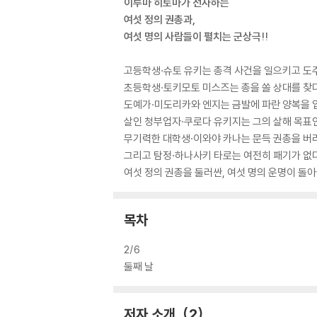
이루마 히토마가 선사하는
여섯 정의 권총과,
여섯 명의 사람들이 펼치는 군상극!!
고등학생·슈토 유키는 총격 사건을 일으키고 도
초등학생·토키모토 미스즈는 총을 쏠 상대를 찾
도예가·미도리카와 엔지는 금발에 파란 양복을 입
살인 청부업자·쿠로다 유키지는 그의 살해 목표
무기력한 대학생·이와야 카나는 문득 권총을 버
그리고 탐정·하나사키 타로는 여전히 패기가 없다
여섯 정의 권총을 둘러싼, 여섯 명의 운명이 돌아
목차
2/6
둘째 날
저자 소개
2