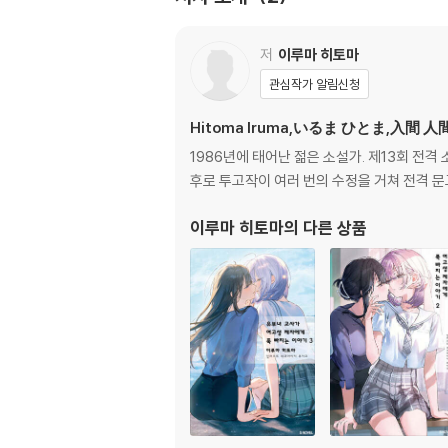
저
이루마 히토마
관심작가 알림신청
Hitoma Iruma,いるま ひとま,入間 人
1986년에 태어난 젊은 소설가. 제13회 전
후로 투고작이 여러 번의 수정을 거쳐 전격 
이루마 히토마
의 다른 상품