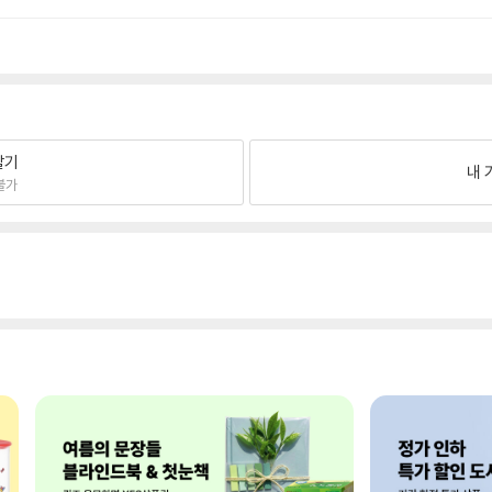
팔기
내 
불가