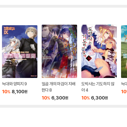
늑대와 양피지 9
일곱 개의 마검이 지배
도박사는 기도하지 않
늑대
한다 8
아 4
10
8,100
10
%
원
10
6,300
10
6,300
%
%
원
원