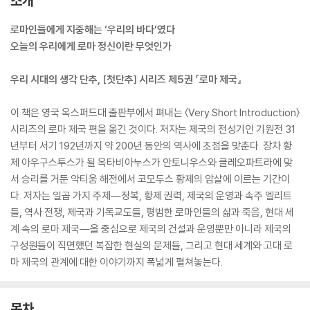
소개
로마인들에게 지중해는 ‘우리의 바다’였다
오늘의 우리에게 로마 정신이란 무엇인가
우리 시대의 생각 단추, [첫단추] 시리즈 제5권 『로마 제국』
이 책은 영국 옥스퍼드대 출판부에서 펴내는 〈Very Short Introduction〉
시리즈의 로마 제국 편을 옮긴 것이다. 저자는 제국의 전성기인 기원전 31
년부터 서기 192년까지 약 200년 동안의 역사에 초점을 맞춘다. 장차 황
제 아우구스투스가 될 옥타비아누스가 안토니우스와 클레오파트라에 맞
서 승리를 거둔 악티움 해전에서 코모두스 황제의 암살에 이르는 기간이
다. 저자는 일곱 가지 주제―정복, 황제 권력, 제국의 운영과 속주 엘리트
들, 역사 전쟁, 제국과 기독교도들, 평범한 로마인들의 삶과 죽음, 현대 세
계 속의 로마 제국―을 중심으로 제국의 건설과 운영뿐만 아니라 제국의
구성원들이 직면했던 복잡한 현실의 문제들, 그리고 현대 세계와 고대 로
마 제국의 관계에 대한 이야기까지 폭넓게 펼쳐놓는다.
목차