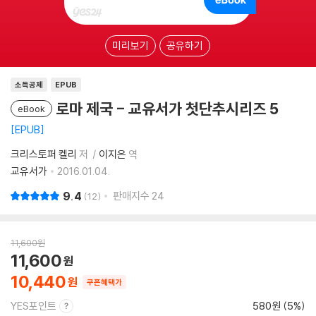
미리보기
공유하기
소득공제
EPUB
로마 제국 - 교유서가 첫단추시리즈 5
eBook
EPUB
크리스토퍼 켈리
저
이지은
역
교유서가
2016.01.04.
9.4
판매지수
24
12
11,600
원
11,600
10,440
쿠폰혜택가
YES포인트
580원 (5%)