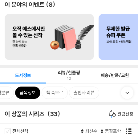
이 분야의 이벤트
8
리뷰/한줄평
도서정보
배송/반품/교환
12
련분류
품목정보
책 속으로
출판사 리뷰
이 상품의 시리즈
33
알림신청
전체선택
최신순
품절포함