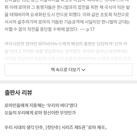
휘 아래 로마와 그 동맹자들은 한니발과의 접전을 피한 채 곡식이 익은 밭
을 태워버리며 요새화된 도시 안으로 피했다. 이와 같은 초토화 작전으로
서서히 굶주려가며 로마의 거듭된 기습공격에 시달리던 한니발의 군대는
어쩔 수 없이 작전을 중단할 수밖에 없었다. --- p.17
카이사르의 양자인 옥타비아누스에게 혜성의 출현은 당당하게 ‘신의 아
들’이라고 자처한 바를 정당화하는 것이었다. 뒤이어 일어난 내전에서는
이처럼 인상적인 칭호에 의해 신의 은총이 옥타비아누스에게 있음이 강조
되었다. 또한 그의 승리 역시 ‘신의 아들’이라서 얻은 승리로 해석되었다.
책 속으로 더보기
패배한 안토니우스에게 옥타비아누스는 “이름 덕분에 모든 것을 손에 쥔
젊은이”였다. 이 아우구스투스의 신성은 화장용 장작더미 꼭대기에서 독
수리가 날아오름으로써 확인되었다. 독수리는 신들의 왕인 유피테르 신의
출판사 리뷰
신령한 새로 여겨졌다. --- p.57
로마인들에게 지중해는 ‘우리의 바다’였다
로마 제국의 성공 열쇠는 지방 엘리트층에 있었다. 정복 초기의 정신적 충
오늘의 우리에게 로마 정신이란 무엇인가
격을 견뎌내고, 조직적인 저항은 가망이 없다고 단념해버린 사람들은 지배
권력과 적절한 관계를 유지함으로써 분명 이득을 챙겼다. 실제로, 많은 속
우리 시대의 생각 단추, [첫단추] 시리즈 제5권 『로마 제국』
주민들은 무엇보다 자신의 지역에서 기존 과두지배자 그룹이 경쟁자 없이