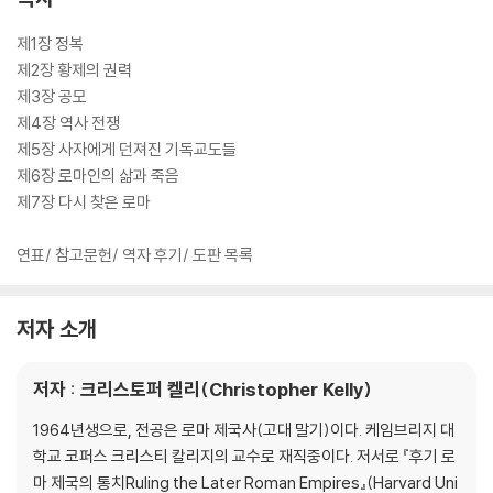
제1장 정복
제2장 황제의 권력
제3장 공모
제4장 역사 전쟁
제5장 사자에게 던져진 기독교도들
제6장 로마인의 삶과 죽음
제7장 다시 찾은 로마
연표/ 참고문헌/ 역자 후기/ 도판 목록
저자 소개
저자 : 크리스토퍼 켈리(Christopher Kelly)
1964년생으로, 전공은 로마 제국사(고대 말기)이다. 케임브리지 대
학교 코퍼스 크리스티 칼리지의 교수로 재직중이다. 저서로 『후기 로
마 제국의 통치Ruling the Later Roman Empires』(Harvard Uni