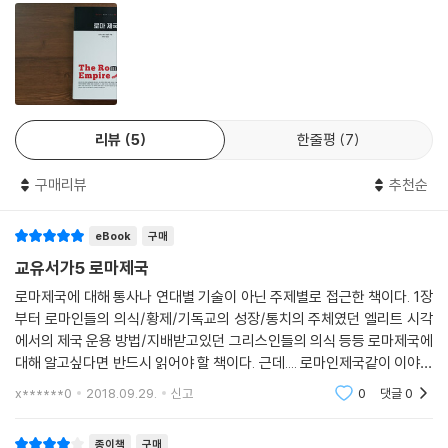
협곡까지 뻗어 있었다. 제국은 지중해를 완전히 에워싸고 있었던 것이다.
로마 제국의 주민들 대다수는 농촌에 살면서 일했다. 고대 세계에서 토지
지중해는 로마인들에게 내륙의 호수나 다름없었고, 이 정복자들은 지중해
는 주요한 생계 수단이었을 뿐만 아니라 부의 크기를 재는 지표이기도 했
를 ‘우리의 바다(mare nostrum)’라고 불렀다.
다. 다만 토지는 부유한 계층의 손안에 집중되었다. 이탈리아 남부의 리구
레스 바이비아니라는 지방 도시에서 출토된 2세기 초반의 한 목록에는 일
제국 로마에 관한 주제별 서술
부 시민의 자녀들을 지원하려고 황제 트라야누스가 추진한 사업에 찬동하
는 사람들의 명단이 실려 있었다.
리뷰
5
한줄평
7
이 책은 먼저 제1장에서 무자비한 정복 과정과 제국의 확립, 그리고 로마인
--- p.194
들에게 ‘제국의 사명’이라는 의식이 있었음을 살펴본다. 제2장에서는 황제
구매리뷰
추천순
의 권력이 표현된 모습을 고찰한다. 신으로서의 황제상과 인간으로서의 황
제상을 검토한다. 제3장에서는 관점을 바꿔, 지중해 도시의 특권 엘리트층
eBook
구매
의 시각에서 제국의 운용 방식을 이해해보려 한다. 속주의 질서 잡힌 통치
를 책임지고 있던 주체는 광대한 제국의 행정 기구가 아니라 바로 이 부유
교유서가5 로마제국
한 도시 엘리트들이었기 때문이다. 제4장에서는 기원전 2세기에 로마의
로마제국에 대해 통사나 연대별 기술이 아닌 주제별로 접근한 책이다. 1장
지배를 받고 있던 그리스인들이 남긴 저작들을 다룬다. 거기에서는 피정복
부터 로마인들의 의식/황제/기독교의 성장/통치의 주체였던 엘리트 시각
자들이 새로운 제국 틀 안에서 나름의 정체성을 확립하려고 어떤 노력을
에서의 제국 운용 방법/지배받고있던 그리스인들의 의식 등등 로마제국에
했는지를 엿볼 수 있다. 또한 역사 서술은 고립된 학문적 활동이 아니라 정
대해 알고싶다면 반드시 읽어야 할 책이다. 근데.... 로마인제국같이 이야기
치와 권력을 둘러싼 언설과 직접 맞물려 있는 것임을 아울러 알 수 있다.
형식의 책을 원한다면 패스하길. 딱히 재밌진 않다. 로마제국에 대해 관심
x******0
2018.09.29.
신고
0
댓글
0
있다면 단번에
사회 주변부와 기독교도들의 성장
종이책
구매