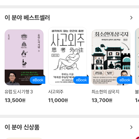
이 분야 베스트셀러
유럽 도시 기행 3
사고외주
최소한의 삼국지
불
13,500
11,000
13,700
1
원
원
원
이 분야 신상품