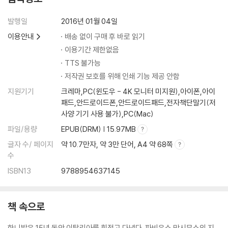
발행일
2016년 01월 04일
이용안내
배송 없이 구매 후 바로 읽기
이용기간 제한없음
TTS 불가능
저작권 보호를 위해 인쇄 기능 제공 안함
지원기기
크레마,PC(윈도우 - 4K 모니터 미지원),아이폰,아이
패드,안드로이드폰,안드로이드패드,전자책단말기(저
사양 기기 사용 불가),PC(Mac)
파일/용량
EPUB(DRM) | 15.97MB
글자 수/ 페이지
약 10.7만자, 약 3만 단어, A4 약 68쪽
수
ISBN13
9788954637145
책 속으로
한니발은 15년 동안 이탈리아를 휘젓고 다녔다. 파비우스 막시무스의 지