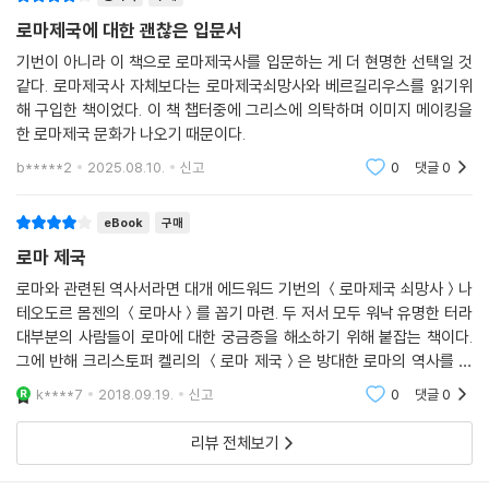
로마제국에 대한 괜찮은 입문서
제5장에서는 로마 제국의 아웃사이더들 중에서 가장 중요한 기독교도들
의 성장을 살펴본다. 제6장에서는 체제 내에 속한 사람들의 시각을 제시하
기번이 아니라 이 책으로 로마제국사를 입문하는 게 더 현명한 선택일 것
같다. 로마제국사 자체보다는 로마제국쇠망사와 베르길리우스를 읽기위
여, 산업화가 이루어지기 훨씬 전의 이 거대한 제국에 속해 있던 도시와 농
해 구입한 책이었다. 이 책 챕터중에 그리스에 의탁하며 이미지 메이킹을
촌에서 삶과 죽음이란 무엇이었는지를 살핀다. 제7장에서는 근현대의 세
한 로마제국 문화가 나오기 때문이다.
가지 관점, 즉 제1차 세계대전 직전의 영(英)제국의 관점, 무솔리니의 파
시스트 이탈리아의 관점, 영화의 도시 할리우드의 관점에서 로마를 되돌아
b*****2
2025.08.10.
신고
0
댓글
0
본다. 이러한 관점들은 현대에도 로마 제국을 상상하고 판단하는 방식을
규정하고 있다고 저자는 지적한다. 저자는 이 책에서 타키투스의 역사서나
eBook
구매
베르길리우스의 서사시, 플루타르코스와 수에토니우스의 전기물 등을 심
로마 제국
도 있게 분석한다.
로마와 관련된 역사서라면 대개 에드워드 기번의 ＜로마제국 쇠망사＞나
테오도르 몸젠의 ＜로마사＞를 꼽기 마련. 두 저서 모두 워낙 유명한 터라
속주 도시들의 실상과 검투 경기 장면까지 묘사
대부분의 사람들이 로마에 대한 궁금증을 해소하기 위해 붙잡는 책이다.
그에 반해 크리스토퍼 켈리의 ＜로마 제국＞은 방대한 로마의 역사를 모
저자는 속주의 도시들에 새겨진 비문과 건축물, 축제와 행렬, 조각품, 모자
두 다루기보다는 제국의 전성기인 기원전 31년부터 서기 192년까지 약 2
k****7
2018.09.19.
신고
0
댓글
0
이크나 벽화 등에 기록된 이미지나 상징을 통해서 속주민들이 황제의 권력
00년, 즉 황제 아우구
을 이해하고 새로운 제국 안에서 자신들의 위치와 정체성을 확립하려고 노
리뷰 전체보기
력했던 시도들을 추적하고 재구성한다. 또한 사회 주변부에 위치한 기독교
도들에게 가해진 폭력과 원형경기장에서 벌어진 검투 경기의 의미를 되새