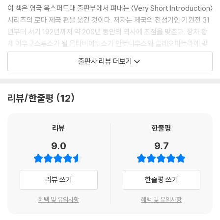
통제권을 행사할 수 있는 자격을 강화한 것에서 로마의 지배를 실감했다. -
이 책은 영국 옥스퍼드대 출판부에서 펴내는 〈Very Short Introduction〉
-- p.87
시리즈의 로마 제국 편을 옮긴 것이다. 저자는 제국의 전성기인 기원전 31
년부터 서기 192년까지 약 200년 동안의 역사에 초점을 맞춘다. 장차 황
각 인물의 강점과 약점을 평가하는 기준은 바로 그리스적인 윤리관과 철학
제 아우구스투스가 될 옥타비아누스가 안토니우스와 클레오파트라에 맞
이었다. 한 마디로 말하자면, 이러한 전기를 통해 로마의 역사가 충분히 이
서 승리를 거둔 악티움 해전에서 코모두스 황제의 암살에 이르는 기간이
출판사 리뷰 더보기
해될 수 있는 것은 그리스적인 관점 때문이라는 급진적이고 흥미로운 주장
다. 저자는 일곱 가지 주제―정복, 황제 권력, 제국의 운영과 속주 엘리트
을 제시하고 있는 것이다. 그 결과로 발생한 역설은 실로 유쾌하다. 플루타
들, 역사 전쟁, 제국과 기독교도들, 평범한 로마인들의 삶과 죽음, 현대 세
르코스의 관점에서 보면, 뛰어난 로마인이란 실은 전통적인 그리스의 미덕
계 속의 로마 제국―을 중심으로 제국의 건설과 운영뿐만 아니라 제국의
리뷰/한줄평
12
을 체현하는 사례로서 사람들을 고무시키는 존재였던 것이다. --- p.129
구성원들이 직면했던 복잡한 현실의 문제들, 그리고 현대 세계와 고대 로
∼130
마 제국의 관계에 대한 이야기까지 폭넓게 펼쳐놓는다.
리뷰
한줄평
역사는 어쩔 수 없이 제국에 희생된다. 하드리아누스가 자신의 흔적을 다
제국의 건설은 놀라운 위업이었다
9.0
9.7
른 어디보다도 깊이 새겨놓은 아테네에서는 황제의 자선 행위를 기념하는
멋진 아치문이 올림피에이온 신전 근처에 세워졌다. 그 서측 전면에 새겨
제국의 전성기인 서기 2세기에는 약 6,000만 명의 인구가 500만 제곱킬
진 비문에는 다음과 같은 글귀가 보인다. “여기는 지난날 테세우스의 도시
로미터(오늘날 영국 국토 면적의 약 20배)에 달하는 영토 전역에 퍼져 있
리뷰 쓰기
한줄평 쓰기
였던 아테네이다.” 이해가 더딘 사람을 위해서 반대편의 비문이 요점을 다
었다. 당시 로마 제국은 잉글랜드 북부를 가로지르는 하드리아누스의 방벽
시 말해준다. “이곳은 테세우스의 도시가 아니라, 하드리아누스의 도시이
에서 시리아의 유프라테스 강변까지, 그리고 유럽의 광대한 라인?다뉴브
혜택 및 유의사항
혜택 및 유의사항
다.” --- p.136
강 일대에서 북아프리카 해안의 풍요로운 평원과 이집트 나일 강의 기름진