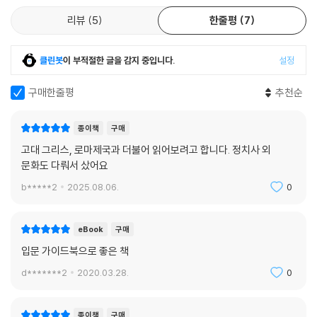
겨봄으로써 로마 제국이 어떠한 방식으로 사회를 체계화하고 질서를 부여
리뷰
5
한줄평
7
했는지, 그리고 자신들에 대한 기억을 남기기 어려웠던 평범한 사람들의
삶과 죽음에도 주목한다. 화산재에 파묻힌 폼페이의 한 저택, 건조한 기후
클린봇
이 부적절한 글을 감지 중입니다.
설정
덕분에 살아남은 파피루스 조각의 인구 데이터, 어린 자녀를 잃고 상심한
한 아비의 편지, 농촌의 식량부족에 대한 갈레노스의 기록 등이 그러한 당
구매한줄평
추천순
대인들의 삶에 대한 이해를 돕는다.
종이책
구매
고대 그리스, 로마제국과 더불어 읽어보려고 합니다. 정치사 외
문화도 다뤄서 샀어요
b*****2
2025.08.06.
0
eBook
구매
입문 가이드북으로 좋은 책
d*******2
2020.03.28.
0
종이책
구매