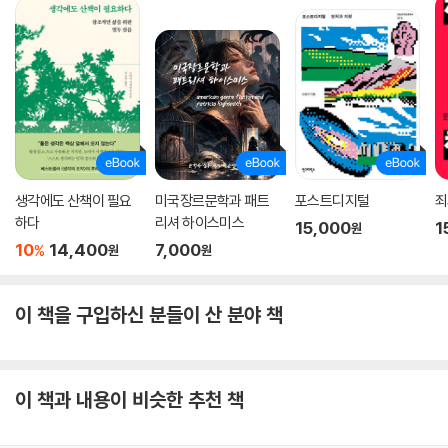
생각에도 산책이 필요
미국장르문학과 패트
포스트디지털
죄
하다
리셔 하이스미스
15,000
1
원
10
14,400
7,000
%
원
원
이 책을 구입하신 분들이 산 분야 책
이 책과 내용이 비슷한 추천 책