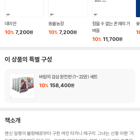
데미안
동물농장
참을 수 없는 존재의 가
꽃
벼움
10
7,200
10
7,200
1
%
%
원
원
10
11,700
%
원
이 상품의 특별 구성
바람의 검심 완전판 (1~22권) 세트
10
158,400
%
원
책소개
켄신 일행이 불량배로부터 구한 여인 타카니 메구미. 그녀는 신형 아편 '거