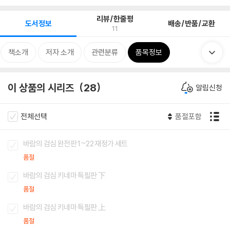
리뷰/한줄평
도서정보
배송/반품/교환
11
책소개
저자 소개
관련분류
품목정보
이 상품의 시리즈
28
알림신청
전체선택
품절포함
바람의 검심 완전판 1~22 재정가 세트
품절
바람의 검심 키네마 특필판 下
품절
바람의 검심 키네마 특필판 上
품절