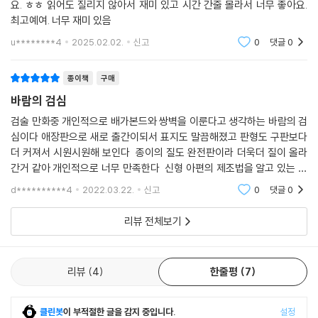
요. ㅎㅎ 읽어도 질리지 않아서 재미 있고 시간 간줄 몰라서 너무 좋아요.
최고예여. 너무 재미 있음
u********4
2025.02.02.
신고
0
댓글
0
종이책
구매
바람의 검심
검술 만화중 개인적으로 배가본드와 쌍벽을 이룬다고 생각하는 바람의 검
심이다 애장판으로 새로 출간이되서 표지도 말끔해졌고 판형도 구판보다
더 커져서 시원시원해 보인다 종이의 질도 완전판이라 더욱더 질이 올라
간거 같아 개인적으로 너무 만족한다 신형 아편의 제조법을 알고 있는 유
일한 인물인 타카니 메구미를 켄신일행이 구하게 되고 불법 상인 타케다
d**********4
2022.03.22.
신고
0
댓글
0
칸류의 욕망으로
리뷰 전체보기
리뷰
4
한줄평
7
클린봇
이 부적절한 글을 감지 중입니다.
설정