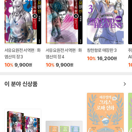
서유요원전 서역편 : 화
서유요원전 서역편 : 화
창천항로 애장판 3
쥐
염산의 장 3
염산의 장 4
A
10
16,200
%
원
10
9,900
10
9,900
1
%
%
원
원
이 분야 신상품