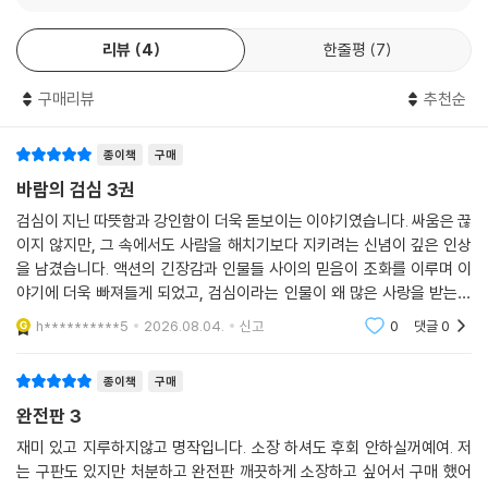
리뷰
4
한줄평
7
구매리뷰
추천순
종이책
구매
바람의 검심 3권
검심이 지닌 따뜻함과 강인함이 더욱 돋보이는 이야기였습니다. 싸움은 끊
이지 않지만, 그 속에서도 사람을 해치기보다 지키려는 신념이 깊은 인상
을 남겼습니다. 액션의 긴장감과 인물들 사이의 믿음이 조화를 이루며 이
야기에 더욱 빠져들게 되었고, 검심이라는 인물이 왜 많은 사랑을 받는지
자연스럽게 이해할 수 있었습니다.
h**********5
2026.08.04.
신고
0
댓글
0
종이책
구매
완전판 3
재미 있고 지루하지않고 명작입니다. 소장 하셔도 후회 안하실꺼예여. 저
는 구판도 있지만 처분하고 완전판 깨끗하게 소장하고 싶어서 구매 했어