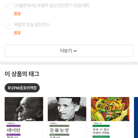
[서울문화사] 바람의 검심 완전판 1-22권세트
품절
바람의 검심 검심전수
품절
더보기
이 상품의 태그
#2PM준호의책장