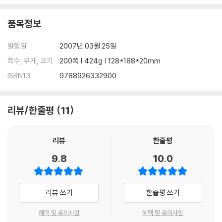
품목정보
발행일
2007년 03월 25일
쪽수, 무게, 크기
200쪽 | 424g | 128*188*20mm
ISBN13
9788926332900
리뷰/한줄평
11
리뷰
한줄평
9.8
10.0
리뷰 쓰기
한줄평 쓰기
혜택 및 유의사항
혜택 및 유의사항