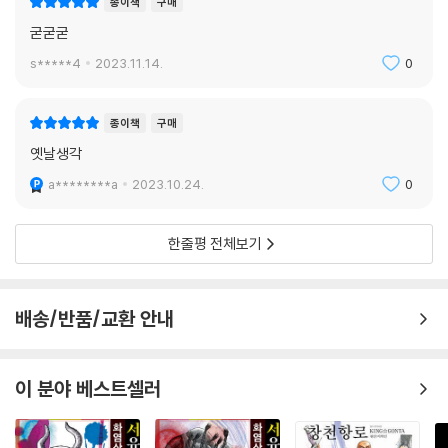
종이책
구매
굳굳굳
s*****4
2023.11.14.
0
종이책
구매
옛날생각
a********a
2023.10.24.
0
한줄평 전체보기
배송/반품/교환 안내
이 분야 베스트셀러