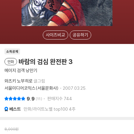
사이즈비교
공유하기
소득공제
바람의 검심 완전판 3
만화
메이지 검객 낭만기
와츠키 노부히로
글그림
서울미디어코믹스(서울문화사)
2007.03.25.
9.9
판매지수
744
11
베스트
만화/라이트노벨 top100 4주
8,000
원