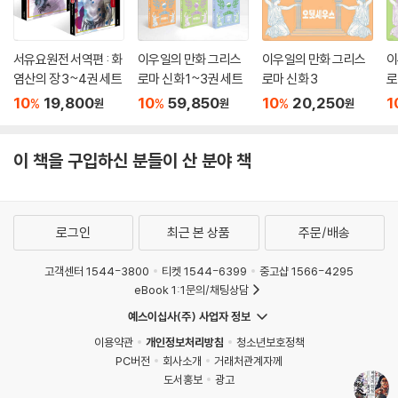
서유요원전 서역편 : 화
이우일의 만화 그리스
이우일의 만화 그리스
이
염산의 장 3~4권 세트
로마 신화 1~3권 세트
로마 신화 3
로
10
19,800
10
59,850
10
20,250
1
%
%
%
원
원
원
이 책을 구입하신 분들이 산 분야 책
로그인
최근 본 상품
주문/배송
고객센터 1544-3800
티켓 1544-6399
중고샵 1566-4295
eBook 1:1문의/채팅상담
예스이십사(주) 사업자 정보
이용약관
개인정보처리방침
청소년보호정책
PC버전
회사소개
거래처관계자께
도서홍보
광고