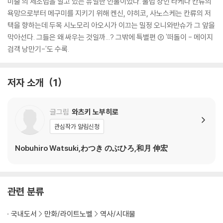
미줄'의 제조법을 알고 있는 유일한 인물이었다. 불법 상인 타케다 칸류의
욕망으로부터 메구미를 지키기 위해 켄신, 야히코, 사노스케는 칸류의 저
택을 향하는데 두목 시노모리 아오시가 이끄는 밀정 오니와반슈가 그 앞을
막아선다. 그들은 왜 싸우는 것일까...? 그밖에 특별편 ② '떠돌이 - 메이지
검객 낭만기-'도 수록.
저자 소개
1
글그림
와츠키 노부히로
관심작가 알림신청
Nobuhiro Watsuki,わつき のぶひろ,和月 伸宏
관련 분류
국내도서
만화/라이트노벨
역사/시대물