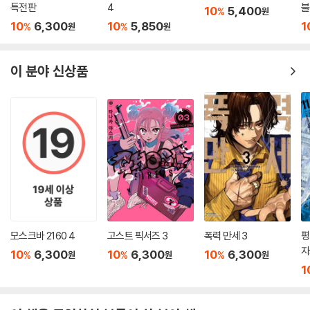
특전판
4
블
10
5,400
%
원
10
6,300
10
5,850
1
%
%
원
원
이 분야 신상품
모스크바 2160 4
고스트 픽서즈 3
폭력 만세 3
평
자
10
6,300
10
6,300
10
6,300
%
%
%
원
원
원
1