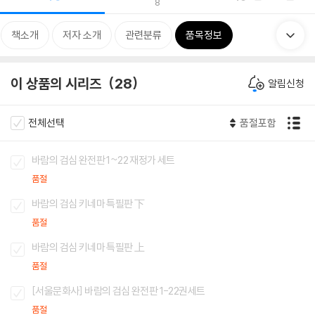
8
책소개
저자 소개
관련분류
품목정보
이 상품의 시리즈
28
알림신청
전체선택
품절포함
바람의 검심 완전판 1~22 재정가 세트
품절
바람의 검심 키네마 특필판 下
품절
바람의 검심 키네마 특필판 上
품절
[서울문화사] 바람의 검심 완전판 1-22권세트
품절