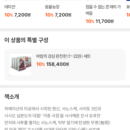
데미안
동물농장
참을 수 없는 존재의 가
꽃
벼움
10
7,200
10
7,200
1
%
%
원
원
10
11,700
%
원
이 상품의 특별 구성
바람의 검심 완전판 (1~22권) 세트
10
158,400
%
원
책소개
히에이산의 미궁에서 시작된 켄신, 사노스케, 사이토 3인과
시시오 십본도의 대결! '이중 극점'을 사사해준 은사 유큐잔
안지와 사투를 펼치는 사노스케, 막부 말기에 탄생한 무명(無明)
의 악귀 '맹검' 우스이를 상대로 당당히 심안(心眼) 승부에