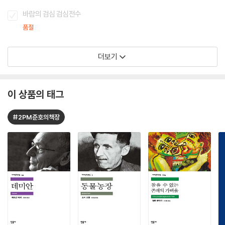
바람의 검심 검심전수
품절
더보기
이 상품의 태그
#2PM준호의책장