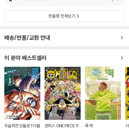
한줄평 전체보기
배송/반품/교환 안내
이 분야 베스트셀러
주술회전 모듈로 1 더블
원피스 ONE PIECE 11
룩 백
사