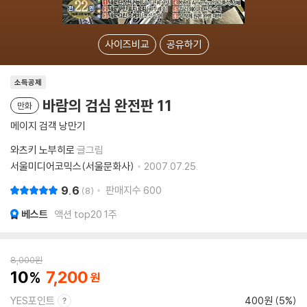
사이즈비교
공유하기
소득공제
바람의 검심 완전판 11
만화
메이지 검객 낭만기
와츠키 노부히로
글그림
서울미디어코믹스(서울문화사)
2007.07.25.
9.6
판매지수
600
8
베스트
액션 top20 1주
8,000
원
10
7,200
YES포인트
400원 (5%)