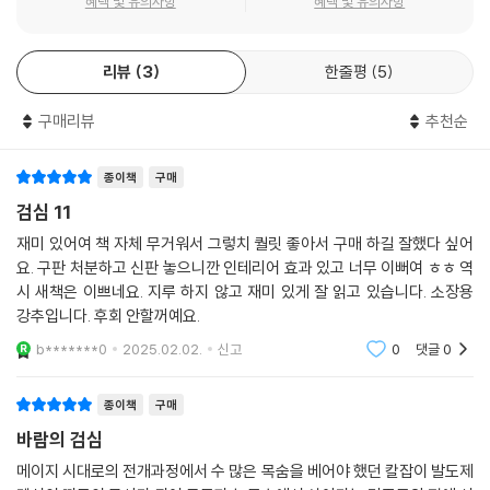
혜택 및 유의사항
혜택 및 유의사항
리뷰
3
한줄평
5
구매리뷰
추천순
종이책
구매
검심 11
재미 있어여 책 자체 무거워서 그렇치 퀄릿 좋아서 구매 하길 잘했다 싶어
요. 구판 처분하고 신판 놓으니깐 인테리어 효과 있고 너무 이뻐여 ㅎㅎ 역
시 새책은 이쁘네요. 지루 하지 않고 재미 있게 잘 읽고 있습니다. 소장용
강추입니다. 후회 안할꺼예요.
b*******0
2025.02.02.
신고
0
댓글
0
종이책
구매
바람의 검심
메이지 시대로의 전개과정에서 수 많은 목숨을 베어야 했던 칼잡이 발도제