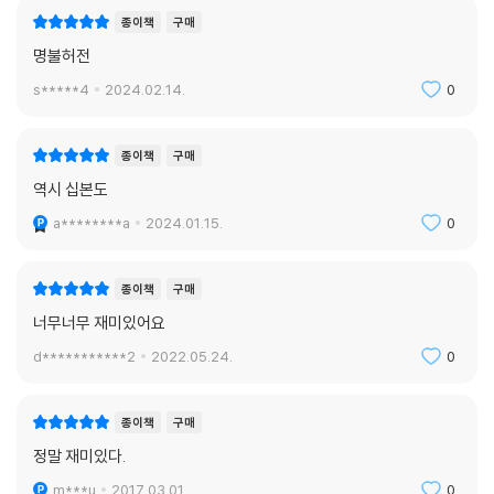
종이책
구매
명불허전
s*****4
2024.02.14.
0
종이책
구매
역시 십본도
a********a
2024.01.15.
0
종이책
구매
너무너무 재미있어요
d***********2
2022.05.24.
0
종이책
구매
정말 재미있다.
m***u
2017.03.01.
0