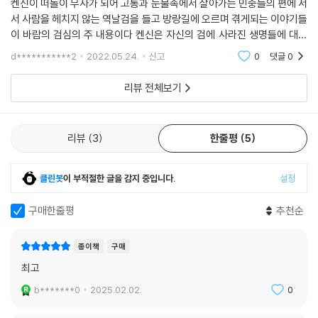
켄신이 떠돌이 무사가 되어 고통과 눈물속에서 살아가는 민중들의 편에 서
서 사람을 헤치지 않는 역날검을 들고 방랑길에 오르며 겪게되는 이야기들
이 바람의 검심의 주 내용이다 켄신은 자신의 검에 사라진 생명들에 대해
씻을 수 없는 깊은 상처를 안고 살아가지만 방랑생활을 통해 자신을 필요
d***********2
2022.05.24.
신고
0
댓글
0
로 하는 더 많
리뷰 전체보기
리뷰
3
한줄평
5
클린봇
이 부적절한 글을 감지 중입니다.
설정
구매한줄평
추천순
종이책
구매
최고
b*******0
2025.02.02.
0