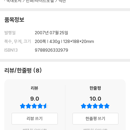
국내도서
만화/라이트노벨
액션
품목정보
발행일
2007년 07월 25일
쪽수, 무게, 크기
200쪽 | 430g | 128*188*20mm
ISBN13
9788926332979
리뷰/한줄평
8
리뷰
한줄평
9.0
10.0
리뷰 쓰기
한줄평 쓰기