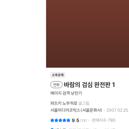
소득공제
바람의 검심 완전판 1
만화
메이지 검객 낭만기
와츠키 노부히로
글그림
서울미디어코믹스(서울문화사)
2007.02.25.
9.5
판매지수
780
19