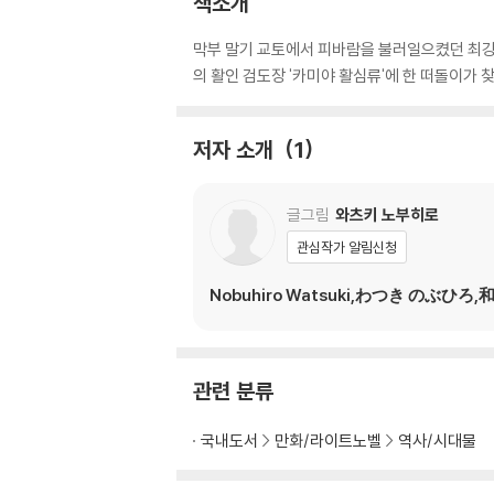
책소개
막부 말기 교토에서 피바람을 불러일으켰던 최강 
의 활인 검도장 '카미야 활심류'에 한 떠돌이가 
저자 소개
1
글그림
와츠키 노부히로
관심작가 알림신청
Nobuhiro Watsuki,わつき のぶひろ,
관련 분류
국내도서
만화/라이트노벨
역사/시대물