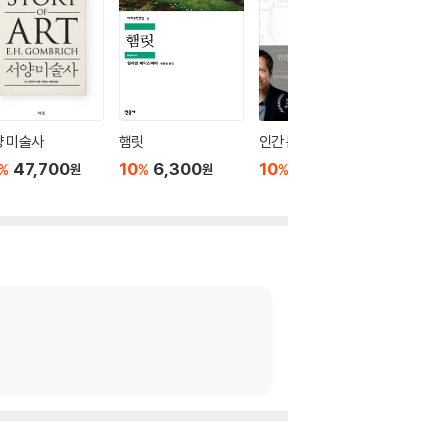
양 미술사
햄릿
인간 본성의 법칙
설민석의
록
47,700
10
6,300
10
34,200
%
%
%
원
원
원
10
2
%