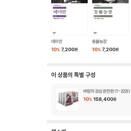
데미안
동물농장
10
7,200
10
7,200
%
%
원
원
이 상품의 특별 구성
바람의 검심 완전판 (1~22권)
10
158,400
%
원