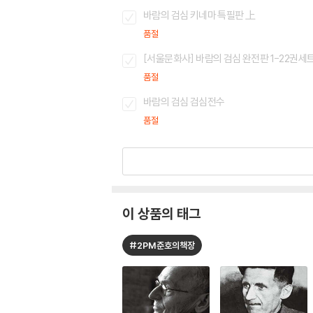
바람의 검심 키네마 특필판 上
품절
[서울문화사] 바람의 검심 완전판 1-22권세
품절
바람의 검심 검심전수
품절
이 상품의 태그
#2PM준호의책장