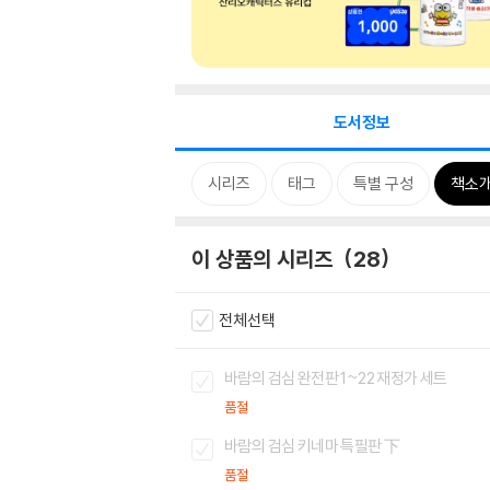
도서정보
시리즈
태그
특별 구성
책소
이 상품의 시리즈
28
전체선택
바람의 검심 완전판 1~22 재정가 세트
품절
바람의 검심 키네마 특필판 下
품절