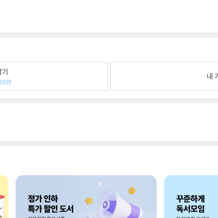
팔기
내 
00원