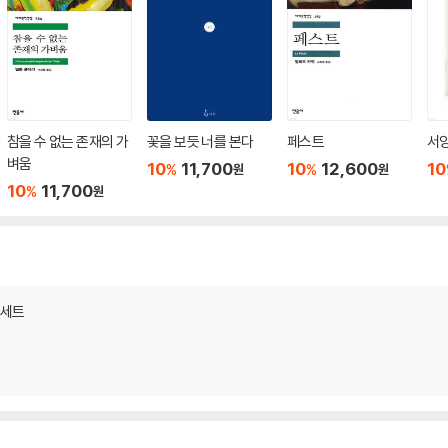
참을 수 없는 존재의 가
꽃을 보듯 너를 본다
페스트
서
벼움
10
11,700
10
12,600
10
%
%
원
원
10
11,700
%
원
 세트