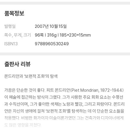
품목정보
발행일
2007년 10월 15일
쪽수, 무게, 크기
96쪽 | 316g | 185*230*15mm
ISBN13
9788960530249
출판사 리뷰
몬드리안과 ‘보편적 조화’의 탐색
가끔은 단순한 것이 좋다. 피트 몬드리안(Piet Mondrian, 1872-1944)
이 예술에 접근하는 방식이 그랬다. 그가 사용한 주요 회화 요소는 수평선
과 수직선이며, 그가 좋아한 색채는 노랑과 빨강, 그리고 파랑이다. 몬드리
안은 자신의 생애에 걸쳐 ‘보편적 조화’를 탐색하는 데 이 단순한 요소들을
적용했다. 비범한 화가이자 미술이론가였던 그는 건축가와 디자이너에게
도 많은 영향을 끼쳤다.