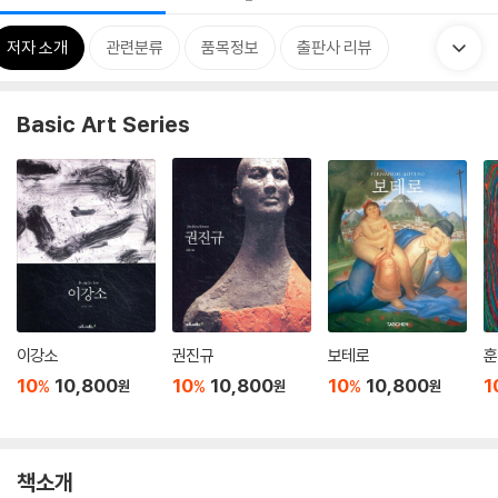
저자 소개
관련분류
품목정보
출판사 리뷰
Basic Art Series
이강소
권진규
보테로
훈
10
10,800
10
10,800
10
10,800
1
%
%
%
원
원
원
책소개