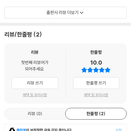
"아름다움의 감정은 ‘대상’ 특유의 외관에 방해받게 마련이다. 그런 까닭에
출판사 리뷰 더보기
대상은 조형적인 재현에서 추상화되어야 한다." ― 피트 몬드리안
리뷰/한줄평
2
리뷰
한줄평
10.0
첫번째 리뷰어가
되어주세요.
리뷰 쓰기
한줄평 쓰기
혜택 및 유의사항
혜택 및 유의사항
리뷰
0
한줄평
2
클린봇
이 부적절한 글을 감지 중입니다.
설정