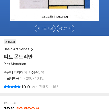
사이즈비교
공유하기
소득공제
Basic Art Series
피트 몬드리안
Piet Mondrian
수잔네 다이허
저
주은정
역
마로니에북스
2007.10.15.
10.0
판매지수
162
2
12,000
원