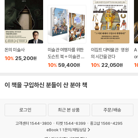
돈의 미술사
미술관 여행자를 위한
이집트 대박물관 : 영원
A 
도슨트 북 + 미술관 여
의 시간을 걷다
or
10
25,200
%
원
행자를 위한 도슨트 북 I
10
59,400
10
22,050
1
%
%
원
원
I 세트
이 책을 구입하신 분들이 산 분야 책
로그인
최근 본 상품
주문/배송
고객센터 1544-3800
티켓 1544-6399
중고샵 1566-4295
eBook 1:1문의/채팅상담