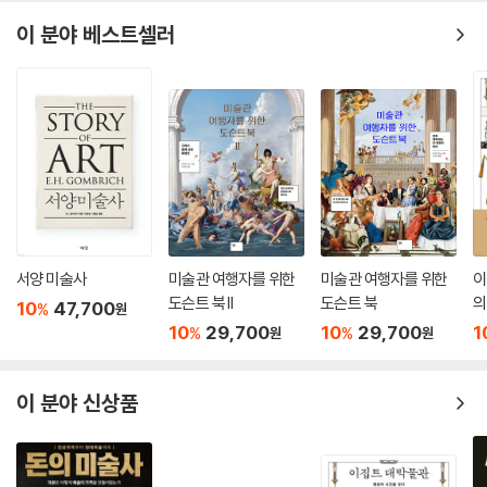
이 분야 베스트셀러
서양 미술사
미술관 여행자를 위한
미술관 여행자를 위한
이
도슨트 북 II
도슨트 북
의
10
47,700
%
원
10
29,700
10
29,700
1
%
%
원
원
이 분야 신상품