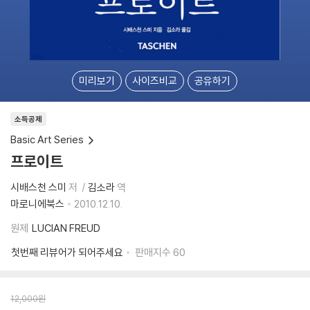
미리보기
사이즈비교
공유하기
소득공제
Basic Art Series
프로이트
시배스천 스미
저
김소라
역
마로니에북스
2010.12.10.
원제
LUCIAN FREUD
첫번째 리뷰어가 되어주세요
판매지수
60
12,000
원