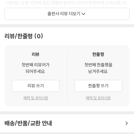
그림에는 오랜 시간에 걸친 강렬한 탐색의 시선이 뚜렷하게 드러나며, 이
는 종종 잔인함의 형태로 여겨진다. 하지만 이 악명 높은 ‘잔인한’ 시선은
출판사 리뷰 더보기
훨씬 더 복잡한 것으로, 미에 관한 일반적인 견해뿐 아니라 역사를 통틀어
인간의 몸에 대한 이미지를 규정해온 전반적인 감상적 태도와 투영으로부
터 우리를 해방시킨다.
리뷰/한줄평
0
이 책은 루시언 프로이트의 생애와 작품, 그에 대한 해설을 함께 수록하고
있다. 그는 자신이 아는 사람들의 얼굴에 유별난 관심을 가지고, 다양한 대
리뷰
한줄평
상들을 가까이서 찬찬히 살펴 그림으로써 그만의 개성적인 초상화 양식을
첫번째 리뷰어가
첫번째 한줄평을
발전시켰다. 하지만 그의 명성에 비해 작품 수는 적은 편이라 쉽게 그의 작
되어주세요.
남겨주세요.
품을 접할 수는 없다. 이 책을 통해 윤곽선과 질감이 명료하게 표현되었지
만 소박한 그의 작품을 만나보기 바란다.
리뷰 쓰기
한줄평 쓰기
“예술가의 임무는 인간을 불편하게 만드는 것이다.
혜택 및 유의사항
혜택 및 유의사항
하지만 우리는 마치 냄새를 맡는 사냥개처럼 무의식적인 화학반응에 의해
걸작으로 이끌린다.” -루시언 프로이트
배송/반품/교환 안내