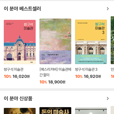
이 분야 베스트셀러
방구석 미술관
[예스리커버] 미술관에
방구석 미술관 3
인
간 할미
10
16,020
10
16,920
1
%
%
원
원
10
18,900
%
원
이 분야 신상품