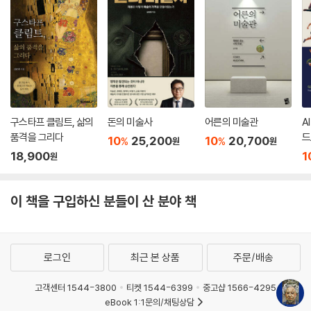
구스타프 클림트, 삶의
돈의 미술사
어른의 미술관
A
품격을 그리다
드
10
25,200
10
20,700
%
%
원
원
18,900
1
원
이 책을 구입하신 분들이 산 분야 책
로그인
최근 본 상품
주문/배송
고객센터 1544-3800
티켓 1544-6399
중고샵 1566-4295
eBook 1:1문의/채팅상담