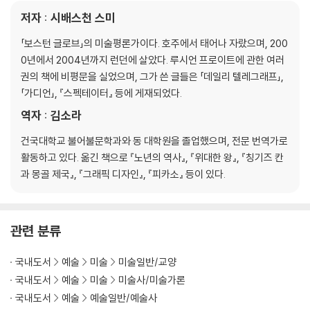
저자 : 시배스천 스미
「보스턴 글로브」의 미술평론가이다. 호주에서 태어나 자랐으며, 200
0년에서 2004년까지 런던에 살았다. 루시언 프로이트에 관한 여러
권의 책에 비평문을 실었으며, 그가 쓴 글들은 「데일리 텔레그래프」,
「가디언」, 『스펙테이터』 등에 게재되었다.
역자 : 김소라
건국대학교 불어불문학과와 동 대학원을 졸업했으며, 전문 번역가로
활동하고 있다. 옮긴 책으로 『노년의 역사』, 『위대한 왕』, 『칭기즈 칸
과 몽골 제국』, 『그래픽 디자인』, 『피카소』 등이 있다.
관련 분류
국내도서
예술
미술
미술일반/교양
국내도서
예술
미술
미술사/미술가론
국내도서
예술
예술일반/예술사