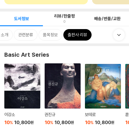
리뷰/한줄평
도서정보
배송/반품/교환
0
 소개
관련분류
품목정보
출판사 리뷰
Basic Art Series
이강소
권진규
보테로
훈
10
10,800
10
10,800
10
10,800
1
%
%
%
원
원
원