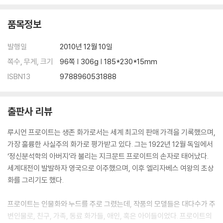
품목정보
발행일
2010년 12월 10일
쪽수, 무게, 크기
96쪽 | 306g | 185*230*15mm
ISBN13
9788960531888
출판사 리뷰
루시언 프로이트는 생존 화가로서는 세계 최고의 판매 가격을 기록했으며,
가장 훌륭한 사실주의 화가로 평가받고 있다. 그는 1922년 12월 독일에서
‘정신분석학의 아버지’라 불리는 지크문트 프로이트의 손자로 태어났다.
세계대전이 발발하자 영국으로 이주했으며, 이후 엘리자베스 여왕의 초상
화를 그리기도 했다.
프로이트는 인물화와 누드를 주로 그렸는데, 작품의 모델들은 대다수가 주
변인물로, 친구, 가족, 동료 화가들, 애인, 혹은 아이들이었다. 프로이트의