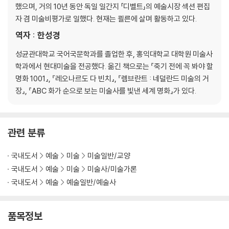
했으며, 거의 10년 동안 독일 일간지 「디벨트」의 예술시장 섹션 편집
자 겸 미술비평가로 일했다. 현재는 쾰른에 살며 활동하고 있다.
역자 : 한성경
성균관대학교 국어국문학과를 졸업한 후, 홍익대학교 대학원 미술사
학과에서 현대미술을 전공했다. 옮긴 책으로는 『죽기 전에 꼭 봐야 할
명화 1001』, 『레오나르도 다 빈치』, 『렘브란트 : 네덜란드 미술의 거
장』, 『ABC 화가 순으로 보는 미술사를 빛낸 세계 명화』가 있다.
관련 분류
국내도서
예술
미술
미술일반/교양
국내도서
예술
미술
미술사/미술가론
국내도서
예술
예술일반/예술사
품목정보