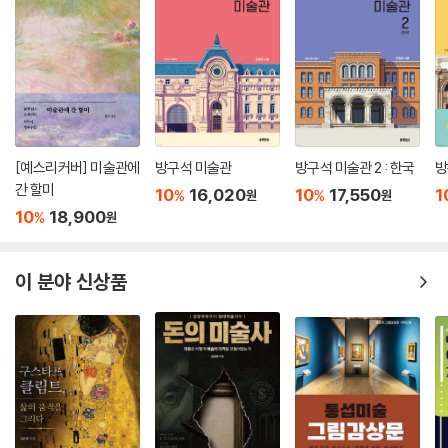
[예스리커버] 미술관에
방구석 미술관
방구석 미술관 2 : 한국
방
간 할미
10
16,020
10
17,550
1
%
%
원
원
10
18,900
%
원
이 분야 신상품