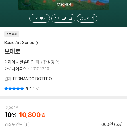
미리보기
사이즈비교
공유하기
소득공제
Basic Art Series
보테로
마리아나 한슈타인
저
한성경
역
마로니에북스
2010.12.10.
원제
FERNANDO BOTERO
9.1
15
12,000
원
10
10,800
YES포인트
600원 (5%)