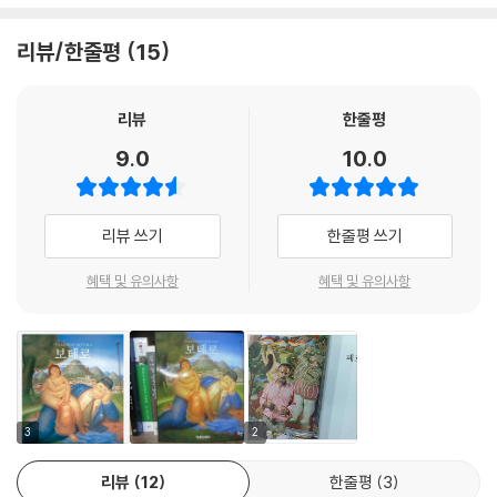
는 수단의 하나로 변형과 변신을 이용하는 데 큰 관심을 쏟는다.
리뷰/한줄평
15
이 책은 거장들의 그림을 단 한 번도 직접 보지 못하고 혼자서 미술을 공부
한 보테로가 초창기 콜롬비아에서 그렸던 작품에서부터 유럽과 뉴욕을 거
쳐 라틴 예술의 거장으로 불리우기까지의 생애와 작품을 담고 있다. 보테
리뷰
한줄평
로는 비정상적인 형태감과 화려한 색채로 라틴 아메리카의 전통과 문화를
9.0
10.0
아주 구체적으로 다룸으로써 그곳 세계의 아름답고 초시간적인 이미지를
그려냈다. 그는 ‘살아 있는 피카소’라 상찬 받으며 국제 아트 옥션 랭킹에서
현존 작가 1위에 등극해 있다. 대중의 눈을 사로잡는 매력적인 보테로의 그
리뷰 쓰기
한줄평 쓰기
림들을 이 책에서 직접 만나보자.
혜택 및 유의사항
혜택 및 유의사항
“예술가는 자신의 영역이 확고할 때에만 보편적일 수 있다.” ― 페르난도
보테로
3
2
리뷰
12
한줄평
3