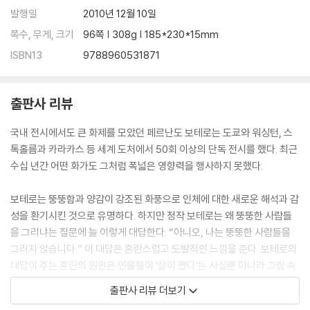
발행일
2010년 12월 10일
쪽수, 무게, 크기
96쪽 | 308g | 185*230*15mm
ISBN13
9788960531871
출판사 리뷰
국내 전시에서도 큰 화제를 모았던 페르난도 보테로는 도쿄와 워싱턴, 스
톡홀름과 카라카스 등 세계 도처에서 50회 이상의 단독 전시를 했다. 최근
수십 년간 어떤 화가도 그처럼 폭넓은 영향력을 행사하지 못했다.
보테로는 뚱뚱함과 양감이 강조된 화풍으로 인체에 대한 새로운 해석과 감
성을 환기시킨 것으로 유명하다. 하지만 정작 보테로는 왜 뚱뚱한 사람들
을 그리냐는 질문에 늘 이렇게 대답한다. “아니오, 나는 뚱뚱한 사람들을
그리지 않습니다.” 이 대답은 혼란스럽고 도발적인 느낌을 준다. 보테로의
대답이 주는 혼란의 원인은 인물들이 ‘살이 쪘다’는 사실뿐 아니라 그림 속
모든 요소에서 비롯된다. 보테로는 살찐 남자나 뚱뚱한 여자같이 특정한
출판사 리뷰 더보기
무엇을 그리는 데는 관심이 없다. 오히려 그는 리얼리티를 미술로 변환하