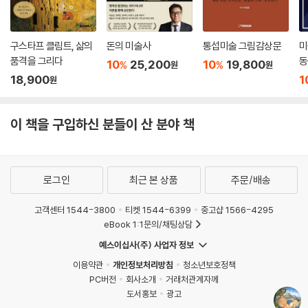
구스타프 클림트, 삶의
돈의 미술사
통섭미술 그림감상문
미
품격을 그리다
동
10
25,200
10
19,800
%
%
원
원
18,900
1
원
이 책을 구입하신 분들이 산 분야 책
로그인
최근 본 상품
주문/배송
고객센터 1544-3800
티켓 1544-6399
중고샵 1566-4295
eBook 1:1문의/채팅상담
예스이십사(주) 사업자 정보
이용약관
개인정보처리방침
청소년보호정책
PC버전
회사소개
거래처관계자께
도서홍보
광고