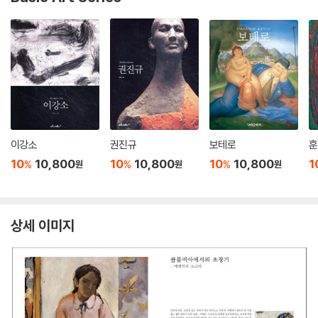
이강소
권진규
보테로
훈
10
10,800
10
10,800
10
10,800
1
%
%
%
원
원
원
상세 이미지