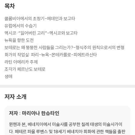
목차
콜롬비아에서의 초창기-메데인과 보고타
유럽에서의 수습기
멕시코: “잃어버린 고리”-멕시코와 보고타
뉴욕을 향한 도전
보테로는 왜 뚱뚱한 사람들을 그리는가?-형식주의 원칙으로서의 변형
화가의 작업실: 파리-뉴욕-몬테카를로-피에트라산타
라틴 아메리카 주제
조각가 페르난도 보테로
생애
저자 소개
저자 : 마리아나 한슈타인
뮌헨과 본, 베네치아에서 미술사를 공부한 칠레 태생의 미술사가이
다. 페테르 파울 루벤스 및 18세기 베네치아 회화에 관한 책들을 출판