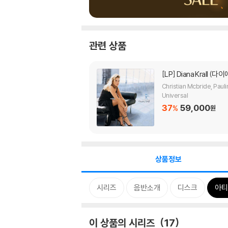
관련 상품
[LP]
Diana Krall (다
Christian Mcbride, Pauli
Universal
37
59,000
%
원
상품정보
시리즈
음반소개
디스크
아티
이 상품의 시리즈
17