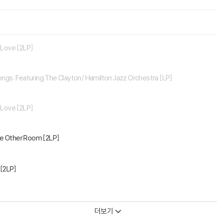
 Love [2LP]
gs: Featuring The Clayton/ Hamilton Jazz Orchestra [LP]
 Love [2LP]
he Other Room [2LP]
 [2LP]
더보기