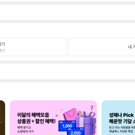
.
팔기
내 
불가