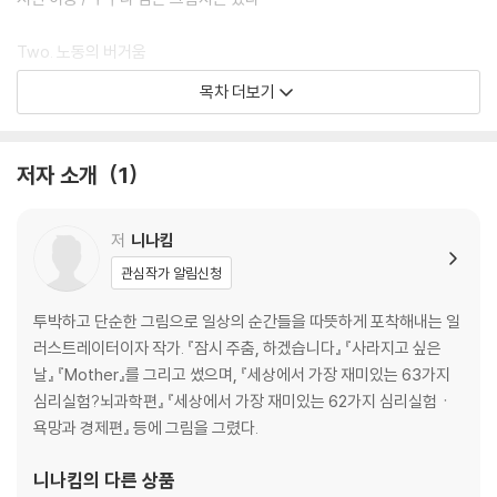
Two. 노동의 버거움
+ 장면 속으로 +
목차 더보기
공중분해 / 질풍 노동의 시기 / 나는 지금 어디쯤? / 황금알을 낳는 거위 /
일요일 밤의 기분 / 오늘 폭탄! / 샌드워크 / 지친 노동의 쉼표 / 시간아 가
지 마 / 쳇바퀴 / 탈출! / 좁은 문 / 돌돌돌
저자 소개
1
Three. 관계는 어려워
+ 장면 속으로 +
저
니나킴
그게 아닌데 / 가랑비가 더 무서운 이유 / YES 멍청이 / 발가벗은 기분 / 무
관심작가 알림신청
표정 / 꼬였네 꼬였어 / 스팀다리미 / 선 긋기 / 마음의 키 / 마음 주치의 /
둥글게 둥글게
투박하고 단순한 그림으로 일상의 순간들을 따뜻하게 포착해내는 일
러스트레이터이자 작가. 『잠시 주춤, 하겠습니다』 『사라지고 싶은
Four. 사랑 그 X
날』 『Mother』를 그리고 썼으며, 『세상에서 가장 재미있는 63가지
+ 장면 속으로 +
심리실험?뇌과학편』 『세상에서 가장 재미있는 62가지 심리실험ㆍ
머뭇거리다 / 썸의 경과 / 미움의 늪 / 저울질 / 진짜 인연 / 이런 사람 생겼
욕망과 경제편』 등에 그림을 그렸다.
으면 좋겠다 / 밑 빠진 너의 마음에 내 마음 붓기 / 연애의 묘미 / 너에게 연
락이 / 한숨 모아 풍선 / 그네
니나킴
의 다른 상품