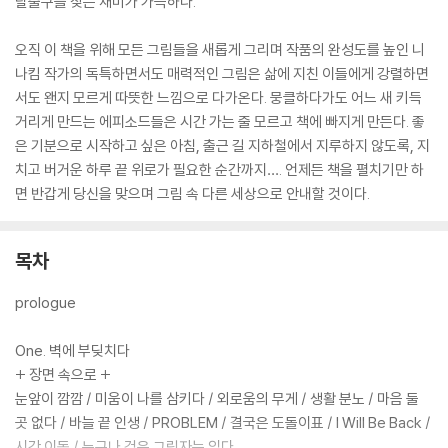
탈출구를 찾는 재미가 가득하다.
오직 이 책을 위해 모든 그림들을 새롭게 그리며 작품의 완성도를 높인 니
나킴 작가의 독특하면서도 매력적인 그림은 삶에 지친 이들에게 강렬하면
서도 왠지 모르게 따뜻한 느낌으로 다가온다. 뭉클하다가도 어느 새 키득
거리게 만드는 에피소드들은 시간 가는 줄 모르고 책에 빠지게 만든다. 좋
은 기분으로 시작하고 싶은 아침, 출근 길 지하철에서 지루하지 않도록, 지
치고 버거운 하루 끝 위로가 필요한 순간까지…. 언제든 책을 펼치기만 하
면 반갑게 당신을 맞으며 그림 속 다른 세상으로 안내할 것이다.
목차
prologue
One. 벽에 부딪치다
+ 장면 속으로 +
눈앞이 깜깜 / 미움이 나를 삼키다 / 외로움의 무게 / 생활 분노 / 마음 둘
곳 없다 / 바늘 끝 인생 / PROBLEM / 결국은 도돌이표 / I Will Be Back /
시간 이동 / 누구나 검은 그림자는 있다