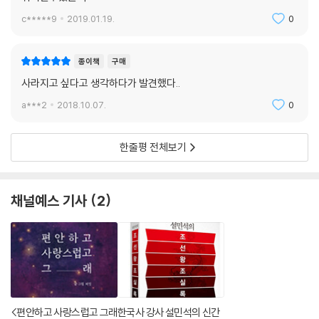
c*****9
2019.01.19.
0
종이책
구매
사라지고 싶다고 생각하다가 발견했다..
a***2
2018.10.07.
0
한줄평 전체보기
채널예스 기사
2
<편안하고 사랑스럽고 그래
한국사 강사 설민석의 신간