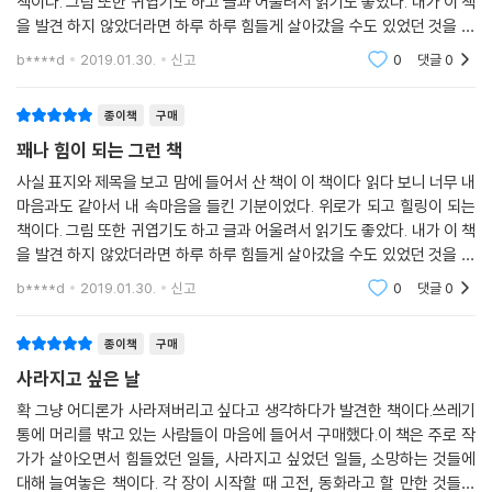
책이다. 그림 또한 귀엽기도 하고 글과 어울려서 읽기도 좋았다. 내가 이 책
계에서 그리고 사랑할 때도 자꾸 발에 걸려 넘어집니다.
을 발견 하지 않았더라면 하루 하루 힘들게 살아갔을 수도 있었던 것을 그
나마 풀어준 고마운 책이기도 하다. 나에게 있어서 평생 간직 할 책인 것 같
오늘도 어김없이 멘탈이 만신창이가 된 워리. 차라리 먼지처럼 흔적도 없
b****d
2019.01.30.
신고
0
댓글
0
다.
이 사라져버리고 싶다는 생각이 듭니다. 때마침 눈앞에 쓰레기통이 보였어
요. 머리를 푹 넣었습니다. 그런데… 균형을 잘못 잡아서 삐끗했는지 그만,
종이책
구매
빨려가듯 쓰레기통 속으로 떨어져버렸어요. 통로를 따라 끝없이 떨어진 워
꽤나 힘이 되는 그런 책
리! 정신을 차리고 보니 동화의 한 장면 속에 와 있었죠. 그것도 자신을 힘
사실 표지와 제목을 보고 맘에 들어서 산 책이 이 책이다 읽다 보니 너무 내
들게 했던 바로 그 장면의 주인공으로요. 동화의 문을 지났더니 그때부터
마음과도 같아서 내 속마음을 들킨 기분이었다. 위로가 되고 힐링이 되는
자신의 마음속 여행이 시작되었지요. 그동안 힘들고 즐거웠던, 자신의 의
책이다. 그림 또한 귀엽기도 하고 글과 어울려서 읽기도 좋았다. 내가 이 책
미 있던 기억들이 하나씩 펼쳐졌죠. 그런데 이상하게도 워리는 조금씩 마
을 발견 하지 않았더라면 하루 하루 힘들게 살아갔을 수도 있었던 것을 그
음이 편안해지는 기분이었어요. 그렇게 계속된 여행의 마지막에, 워리는
나마 풀어준 고마운 책이기도 하다. 나에게 있어서 평생 간직 할 책인 것 같
b****d
2019.01.30.
신고
0
댓글
0
어떻게 되었을까요?
다.
종이책
구매
그날의 워리처럼 오늘 하루가 버거운 이들에게 지금, 워리가 손을 내밉니
다.
사라지고 싶은 날
“저와 함께 여행을 떠날 준비, 되셨나요?”
확 그냥 어디론가 사라져버리고 싶다고 생각하다가 발견한 책이다.쓰레기
통에 머리를 밖고 있는 사람들이 마음에 들어서 구매했다.이 책은 주로 작
가가 살아오면서 힘들었던 일들, 사라지고 싶었던 일들, 소망하는 것들에
대해 늘여놓은 책이다. 각 장이 시작할 때 고전, 동화라고 할 만한 것들을