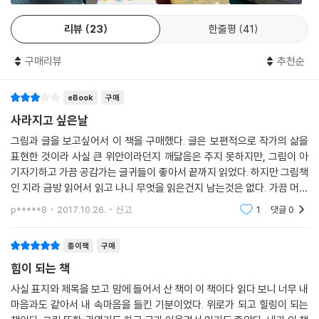
을 하고, 하얀 민들레 씨앗을 타고 하늘 위로 높이 올라가 보기도 한다. 이
리뷰
23
한줄평
41
책은 우리 주변에 늘 존재하는 친숙한 소재들을 독특한 시각으로 바라보며
일상 속 나만의 탈출구를 찾아내는 재미들을 가득 숨겨 둔 보물창고다.
구매리뷰
추천순
언제든 잠시 쉬어 갈 숨구멍이 되어주는 책
eBook
구매
힘든 순간, 제일 먼저 무엇이 필요할까? 어떻게 해주는 것이 가장 위안이
될까? 답은 의외의 곳에 있는지 모른다. 사실 정말 힘들 땐 아무것도 위안
사라지고 싶은날
이 되지 않으니까. 그저 가만히 쉬다 갈 공간이 필요할 뿐. 이 책은 재미있
그림과 글을 보고싶어서 이 책을 구매했다. 글은 보편적으로 작가의 삶을
고 매력적인 그림들로 가득한 쉼터다. 그저 잠시라도 아무 생각 없이 쉬다
표현한 것이라 사실 큰 위안이라던지 깨닳음은 주지 못하지만, 그림이 아
갈 수 있는…. 책을 펴고 나서 그저 물 흐르듯 책에 몸을 맡기면 자연스럽게
기자기하고 가끔 공감가는 글귀들이 좋아서 끝까지 읽었다. 하지만 그림책
감정이 환기되며 이제야 숨이 쉬어질 것이다. 지치고 숨 막히는 일상 속, 숨
인 지라 금방 읽어서 읽고 나니 무엇을 읽은건지 남는것은 없다. 가끔 머리
구멍이 필요한 모든 이들에게 이 책이 환풍기가 되어주기를!
를 식히고 싶을때 꺼내보면 좋을것 같은 책이다. 사라지고 싶은날 이책을
p*****8
2017.10.26.
신고
1
댓글
0
읽는다고 인생의
주인공 WORRY 워리
종이책
구매
힘이 되는 책
워리는 주변에서 흔히 볼 수 있는 아이입니다. 단순해서 사람도 잘 믿고 그
만큼 상처도 잘 받지요. 이름이 말해주듯 습관적으로 걱정을 하고 몹시 예
사실 표지와 제목을 보고 맘에 들어서 산 책이 이 책이다 읽다 보니 너무 내
마음과도 같아서 내 속마음을 들킨 기분이었다. 위로가 되고 힐링이 되는
민한데다가 감정 표현에도 서툴러요. 그래서 틈만 나면 직장에서, 친구 관