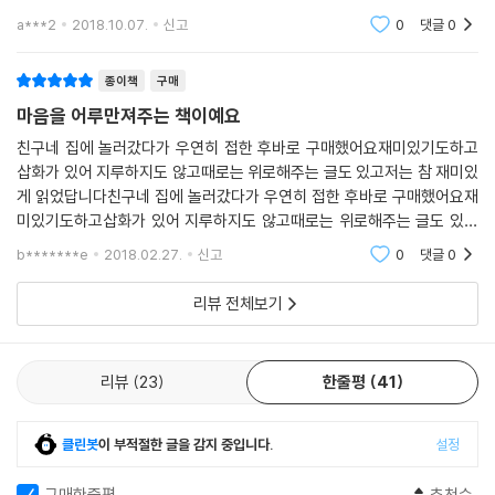
패러디한 페이지가 있는데 그것이 참 마음에 들었다.그리고 주로 인간관계
a***2
2018.10.07.
신고
0
댓글
0
에서 느끼는 어
종이책
구매
마음을 어루만져주는 책이예요
친구네 집에 놀러갔다가 우연히 접한 후바로 구매했어요재미있기도하고
삽화가 있어 지루하지도 않고때로는 위로해주는 글도 있고저는 참 재미있
게 읽었답니다친구네 집에 놀러갔다가 우연히 접한 후바로 구매했어요재
미있기도하고삽화가 있어 지루하지도 않고때로는 위로해주는 글도 있고
저는 참 재미있게 읽었답니다친구네 집에 놀러갔다가 우연히 접한 후바로
b*******e
2018.02.27.
신고
0
댓글
0
구매했어요재미있기도하고
리뷰 전체보기
리뷰
23
한줄평
41
클린봇
이 부적절한 글을 감지 중입니다.
설정
구매한줄평
추천순