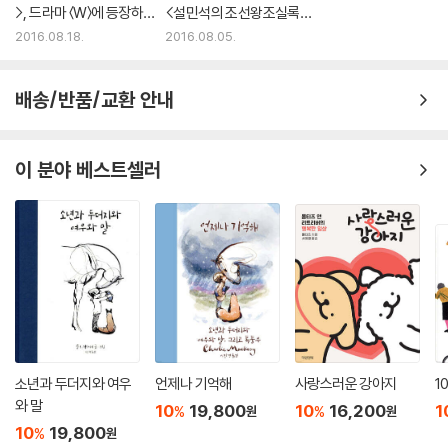
>, 드라마 〈W〉에 등장하면
<설민석의 조선왕조실록>
서 2위
새로운 1위
2016.08.18.
2016.08.05.
배송/반품/교환 안내
이 분야 베스트셀러
소년과 두더지와 여우
언제나 기억해
사랑스러운 강아지
1
와 말
10
19,800
10
16,200
1
%
%
원
원
10
19,800
%
원