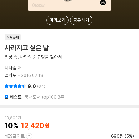
미리보기
공유하기
소득공제
사라지고 싶은 날
일상 속, 나만의 숨구멍을 찾아서
니나킴
저
콜라보
2016.07.18.
9.0
64
베스트
국내도서 top100 3주
13,800
원
10
12,420
YES포인트
690원 (5%)