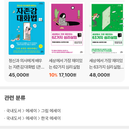
Five. 오체불만족
+ 장면 속으로 +
오체불만족 / 초라한 뒷모습, 탕! 탕! 탕! / 폭식폭식 / 터지기 일보직전 /
갈 곳이 없네 / 미스매치 (X) / 몸 따로 마음 따로 / 나르시시즘 / Twinkle
/ Signal
Six. 나도 나를 모른다
+ 장면 속으로 +
정신과 의사에게 배우
세상에서 가장 재미있
세상에서 가장 재미있
나를 속이다 / 어른 스킬 Ⅰ / 어른 스킬 Ⅱ / 감옥에 갇힌 이유 / Thorn / 내
는 자존감 대화법 (큰글
는 62가지 심리실험
는 63가지 심리실험
머릿속에 뭐가 들었지? / 오백 원 나무 / 걱정 가게 / 브레인 리셋 / 나의 세
자도서)
(큰글자도서)
45,000
10
17,100
48,000
%
원
원
원
계 / 누구냐, 넌!
Seven. 잊고 지낸 것들
관련 분류
+ 장면 속으로 +
애쓰지 않아도 돼 / 잊힌다는 것 / 긴 밤 / 혼자만의 시간 / 엎질러진 물 / 맨
국내도서
에세이
그림 에세이
홀 / 익숙한 그늘 / 그냥 지나쳐 가렴 / 균형의 문제 / 속닥속닥 / 아임 파인,
국내도서
에세이
한국 에세이
애플