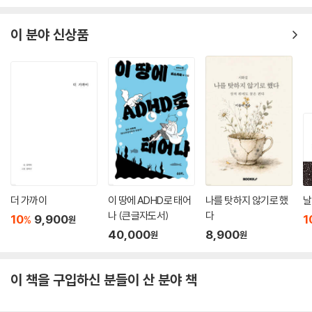
이 분야 신상품
더 가까이
이 땅에 ADHD로 태어
나를 탓하지 않기로 했
날
나 (큰글자도서)
다
10
9,900
1
%
원
40,000
8,900
원
원
이 책을 구입하신 분들이 산 분야 책