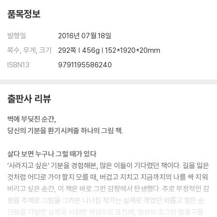
Eight. 손을 뻗으면
품목정보
+ 장면 속으로 +
들어주는 것만으로 / 계절 타는 여자 / 오늘 내 표정 / 엄마 / 우아한 시간 /
발행일
2016년 07월 18일
비 오는 날 / 기도 / 달을 쏘다 / 기대고 싶다 / 내가 나에게 / 행복 스트레칭
쪽수, 무게, 크기
292쪽 | 456g | 152*1920*20mm
ISBN13
9791195586240
Nine. Exit 출구
+ 장면 속으로 +
비밀의 벽 / 툭- / 판 위의 마음 / 떠나온 곳으로부터 / 비상구 / 일단 Go! /
출판사 리뷰
달리기 / 쓰레기봉투 / 선풍기 바람을 타고 / 나의 길을 가련다 / 이 문을 열
고 나가면
벽에 부딪친 순간,
당신의 기분을 환기시켜줄 하나의 그림 책.
epilogue
살다 보면 누구나 그럴 때가 있다
‘사라지고 싶은’ 기분을 경험해본, 많은 이들이 기다렸던 책이다. 길을 잃은
것처럼 어디로 가야 할지 모를 때, 버겁고 지치고 지금까지의 나를 싹 지워
버리고 싶은 순간, 이 책은 바로 그런 감정에서 탄생했다. 주로 부정적인 감
정을 주제로 그림을 그려온 니나킴 작가는 실제로 겪었던 외롭고 힘든 순
간들을 기발한 설정과 시원한 색감으로 표현해, 일상의 조그만 탈출구를