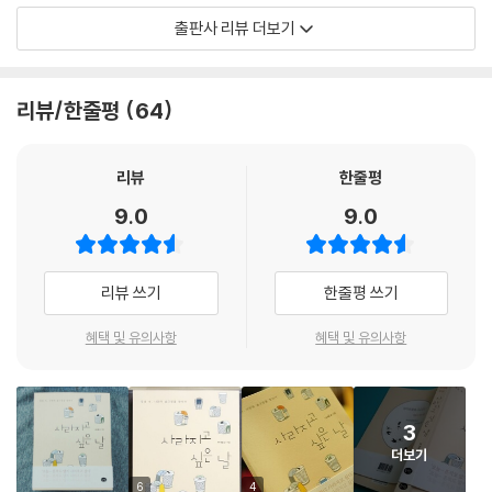
만들어 두었다. 지금 벽에 부딪친 누군가가 찾아와 공감해주길, 그리고 그
출판사 리뷰 더보기
들에게 작은 위로가 되길 바라면서.
워리와 함께 떠나는, 기분이 홀가분해지는 여행
리뷰/한줄평
64
이 책은 총 9개의 장으로 구성되어 있다. 주인공 워리(WORRY)는 고민도
많고 걱정도 많고 예민하기까지 한, 상처투성이 캐릭터다. 오늘도 버거운
하루의 끝, 흔적도 없이 사라지고 싶은 마음에 충동적으로 쓰레기통에 머
리뷰
한줄평
리를 집어넣었는데 그만… 발을 헛디뎠는지 쓰레기통 속으로 빨려 들어가
9.0
9.0
듯 끝없이 떨어져버린다. 정신을 차리고 보니 동화 속 한 장면에 들어와 있
는 워리. 그렇게 시작된 여행은 그동안 살아오면서 겪었던 슬프고 기쁘고
의미 있던 기억들로 이어져 있었다. 이후 워리는 아홉 번의 여행을 마치고
리뷰 쓰기
한줄평 쓰기
다시 세상 속으로 돌아오게 된다. 아주 홀가분해진 기분으로.
혜택 및 유의사항
혜택 및 유의사항
일상 속 탈출구를 찾는 재미가 곳곳에 가득
이 책에는 니나킴 작가의 상상력이 돋보이는 그림들이 가득하다. 선풍기
바람을 타고 슝~ 날아가며 홀가분한 기분을 느끼고, 해리포터 시리즈에
3
등장하는 9와 ¾승강장처럼 나만 알고 있는 비밀의 벽에 “열려라 통닭” 하
더보기
고 외치면 다른 세계로 연결된 통로가 열리기도 하고, 온갖 고민들로 엉켜
있는 머릿속을 세탁기에 넣고 빨래도 하고 쓱쓱 싹싹 닦아내며 기분 전환
6
4