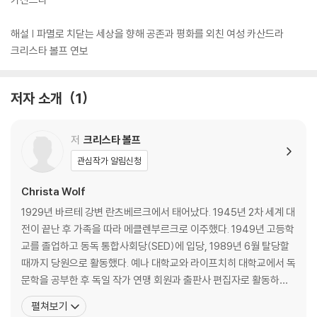
해설 | 파멸로 치닫는 세상을 향해 공존과 평화를 외친 여성 카산드라
크리스타 볼프 연보
저자 소개
1
저
크리스타 볼프
관심작가 알림신청
Christa Wolf
1929년 바르테 강변 란츠베르크에서 태어났다. 1945년 2차 세계 대
전이 끝난 후 가족을 따라 메클렌부르크로 이주했다. 1949년 고등학
교를 졸업하고 동독 통합사회당(SED)에 입당, 1989년 6월 탈당할
때까지 당원으로 활동했다. 예나 대학교와 라이프치히 대학교에서 독
문학을 공부한 후 독일 작가 연맹 회원과 출판사 편집자로 활동하다
가 1961년 『모스크바 이야기』를 발표하면서 작가로 등단했다. 1963
펼쳐보기
년, 독일 분단을 다룬 소설 『나누어진 하늘』로 큰 성공을 거두었으며