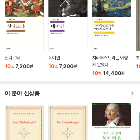
페미니스트들은 볼프의 이 업적을 서구 문명의 반석 중 하나를 새로이 세
운 작업이라 평가할 것이다. _크리스천 사이언스 모니터
어째서 인간은 짐승이 되는가? 이는 신화뿐 아니라 역사를 바라볼 때도 떠
오르는 중요한 질문이다. 볼프는 『카산드라』에서 그 질문에 이렇게 대답한
다. ‘공포와 나약함’ 때문이라고. _차이트
싯다르타
데미안
차라투스트라는 이렇
초
게 말했다
볼프의 가장 야심찬 작품 『카산드라』는 포로가 된 예언자 카산드라의 몸을
10
7,200
10
7,200
1
%
%
원
원
빌려, 동독의 미래를 덧씌우며 트로이의 몰락을 이야기하고, 동독 사회가
10
14,400
%
원
자멸에 이르게 된 가장 중요한 이유인 가부장적 사회의 기원까지도 묘사한
다. _인디펜던트
이 분야 신상품
크리스타 볼프는 지식, 통찰력, 예측을 통해 역사를 훌륭히 새로 쓰고, 비
운의 선지자의 눈으로 과거를 보며, 그리하여 우리 눈앞에 닥친 미래를 되
짚는다. _네이션
‘남아 있는 것’이 무엇이냐고? 이 세상, 문학을 포함한 이 세상은 크리스타
볼프가 없었더라면 훨씬 더 빈약했으리라는 사실. 바로 이것이다. _노이에