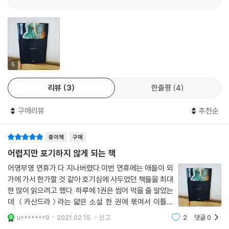
나라하고 무의미한 실상을 깨닫지 못하”는 사람들에게 무시당한다. 현실
을 외면하고 원하는 대답 외에는 듣지 않으려 귀를 막은 사람들과 함께 멸
이제 내겐 시간이 있었다. 한 마디 한 마디, 한 걸음 한 걸음, 생각 하나하나
망을 향해 달려가는 트로이에게, 카산드라는 몇 번이고 “아니요” “안 돼
를 되새기며 그 일을 되짚어볼 수 있었다. 나는 프리아모스 앞에 수십, 수백
요”라고 외친다. 볼프의 소설에서 카산드라는 신화 속 수동적인 희생물이
번 섰고, 찬성하라는 그의 명령에 “예”라고 대답하기 위해 백 번 노력했다.
아니라 통찰력을 갖고 스스로 판단하며 행동하는 한 명의 여성인 것이다.
백 번 다시 나는 “아니요”라고 대답했다. 내 목숨, 내 목소리, 내 몸은 다른
5
대답을 하지 않았다. 찬성하지 않는다고? 예, 안 해요. 그럼 입은 다물 테
이러한 주체성은 결말에서도 잘 드러난다. 트로이가 무너지기 직전 카산드
지? 아니요. 아니요. 아니요. 아니요. --- p.175
리뷰
3
한줄평
4
라의 연인 아이네이아스는 그를 구하러 온다. 그러나 카산드라는 죽을 것
을 알면서도 그 제안을 거절하고 포로로 잡혀가기를 택한다. 자신에게 “어
파멸은 빨리 왔다. 전쟁의 끝은 시작과 마찬가지로 수치스러운 기만이었
구매리뷰
추천순
울리지 않는 역할에 절대 굴복할 수 없”었기 때문이다.
다. 나의 트로이인들은 자신이 본 것을 믿을 뿐, 자신이 아는 것을 믿지 않
았다. 그리스인이 철수할 거라고 믿었다! 그들이 그 괴물을 성벽 앞에 두고
종이책
구매
이념과 성별의 내전을 넘어선 평화와 치유의 메시지
갔다고, 아테나 여신을 섬기는 모든 사제들이 성급히 ‘말’이라고 부른 괴물
어렵지만 포기하지 않게 되는 책
을 여신에게 바쳐야 한다고. 따라서 그것은 ‘말’이었다. 왜 그렇게 엄청나게
소설 속 트로이의 모습은 『카산드라』가 출간된 1983년 당시 동독의 모습
어영부영 연휴가 다 지나버렸다.이번 연휴에는 애들이 외
클까? 누가 알겠는가.
이기도 하다. 크리스타 볼프는 사회주의자로 정치 활동에 활발히 참여했으
가에 가서 한가할 것 같아 호기심에 사두었던 책들을 최대
--- p.181
며 나라에서 인정받는 작가이자 당의 간부였다. 그러나 분단 시기 동독을
한 많이 읽으려고 했다. 하루에 1권은 씹어 먹을 줄 알았는
대표하는 지식인으로서 꾸준히 당에 대한 비판의 목소리를 높였고, 이 때
데 ＜카산드라＞라는 얇은 소설 한 권에 묶여서 이틀을
문에 내놓는 작품은 매번 검열과 출간 금지를 당했다. 1977년 반체제 저항
소비했다. 원래는 안맞다 싶은 책이 있으면 읽다가도 도중
u*******9
2021.02.15.
신고
2
댓글
0
에 미련없이 덮어버리는데 이 책은 그럴 수가 없었다.이유
시인 볼프 비어만이 동독에서 강제로 추방당하자 볼프는 다른 문인들과 함