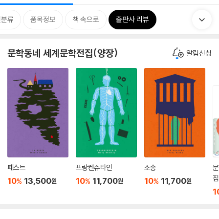
련분류
품목정보
책 속으로
출판사 리뷰
문학동네 세계문학전집(양장)
알림신청
페스트
프랑켄슈타인
소송
문
집
10
13,500
10
11,700
10
11,700
%
%
%
원
원
원
판
1