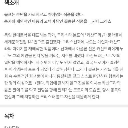
책소개
볼프는 분단을 가로지르고 뛰어넘는 작품을 썼다.
풍자와 개인적인 아픔의 고백이 담긴 훌륭한 작품을. _귄터 그라스
독일 현대문학을 대표하는 작가, 크리스타 볼프의 『카산드라』가 문학동네
세계문학전집 141번으로 출간됐다. 그리스신화에 나오는 예언자 카산드
라의 이야기를 재해석한 작품이다. 신화에서 아폴론 신은 카산드라에게 누
구도 그의 예언을 믿지 않을 거라는 저주를 내렸다. 카산드라는 트로이의
멸망을 예언하지만 저주 탓에 아무도 믿지 않았고, 결국 트로이가 멸망한
후 아가멤논의 포로가 되었다가 살해당한다. 그러나 볼프는 카산드라를 신
화 속 수동적인 희생물이 아니라 통찰력을 갖고 스스로 판단하며 행동하는
한 명의 여성으로 그린다. 외압에 굴하지 않고 진실을 외치는 카산드라와
옳은 말에 귀를 막고 멸망을 향해 달려가는 트로이의 모습은, 당시 동독의
현실과 그에 저항하던 크리스타 볼프 자신을 떠올리게 한다.
목차
카산드라