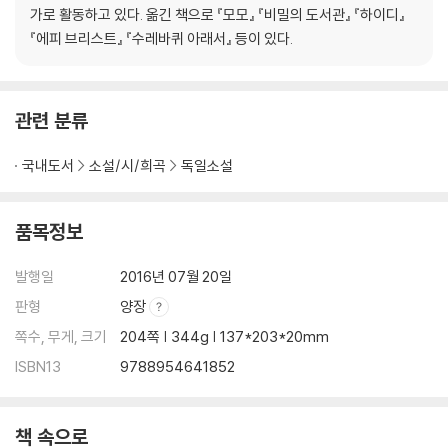
가로 활동하고 있다. 옮긴 책으로 『모모』 『비밀의 도서관』 『하이디』
『에피 브리스트』 『수레바퀴 아래서』 등이 있다.
관련 분류
국내도서
소설/시/희곡
독일소설
품목정보
발행일
2016년 07월 20일
판형
양장
쪽수, 무게, 크기
204쪽 | 344g | 137*203*20mm
ISBN13
9788954641852
책 속으로