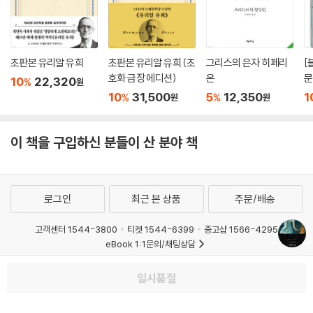
취르허 차이퉁
초판본 유리알 유희
초판본 유리알 유희 (초
그리스의 은자 히페리
[
호화 금장 에디션)
온
문
10
22,320
%
원
폭
10
31,500
5
12,350
1
%
%
원
원
깊
왔
이 책을 구입하신 분들이 산 분야 책
로그인
최근 본 상품
주문/배송
고객센터 1544-3800
티켓 1544-6399
중고샵 1566-4295
eBook 1:1문의/채팅상담
예스이십사(주) 사업자 정보
일시품절
이용약관
개인정보처리방침
청소년보호정책
PC버전
회사소개
거래처관계자께