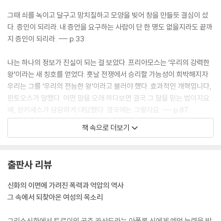
그때 쇠를 녹이고 달구고 망치질하고 모양을 빚어 창을 만들듯 결심이 섰
다. 증인이 되리라. 내 증언을 요구하는 사람이 단 한 명도 없을지라도 끝까
지 증인이 되리라. --- p.33
나는 하나의 정보가 진실이 되는 걸 보았다. 프리아모스는 ‘우리의 강력한
왕’이라는 새 칭호를 얻었다. 훗날 전쟁에서 승리할 가능성이 희박해지자
우리는 그를 ‘우리의 전능한 왕’이라고 불러야 했다. 효과적인 개혁입니다,
판토오스가 말했다. 어떤 말을 오래 하다보면 결국 그 말을 믿는 법이지요.
예, 앙키세스가 담담하게 대답했다. 결국에는 그렇지요. --- p.87
책 속으로 더보기
전쟁중에 사람들은 전쟁이 어떻게 끝날지만 생각한다. 그리고 사는 것을
뒤로 미룬다. 그런 사람이 많아지면 우리의 내면에 빈 공간이 생기고 그 안
으로 전쟁이 흘러들어온다. --- p.87~88
출판사 리뷰
프리아모스는 전시엔 평화시에 통용되던 모든 것이 무효가 된다고 설명했
신화의 이면에 가려진 폭력과 억압의 역사
다. 브리세이스가 다시는 돌아오지 않을 여기서 그 아이 이야기를 한다고
그 속에서 되찾아온 여성의 목소리
해서 그 아이가 손해볼 건 없다고. 오히려 우리한테 도움이 된다고. 어떻게
요? 그 아이 일을 놓고 의견이 엇갈리는 한 그렇지. 맙소사. 있지도 않은 사
그리스신화에서 트로이의 공주 카산드라는 아폴론 신에게 예언 능력을 받