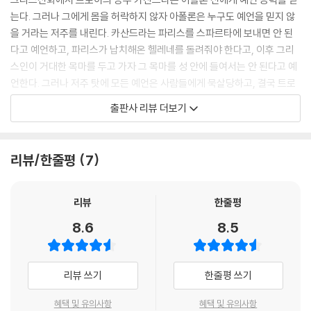
건을 두고 어떻게 의견이 엇갈리겠어요? 그런 목적을 위해 특별히 날조된
는다. 그러나 그에게 몸을 허락하지 않자 아폴론은 누구도 예언을 믿지 않
사건이잖아요. 상관없다. 누구나 아는 것은 이미 사실이다. 그렇군요. 헬레
을 거라는 저주를 내린다. 카산드라는 파리스를 스파르타에 보내면 안 된
네처럼 사실이군요. --- p.113
다고 예언하고, 파리스가 납치해온 헬레네를 돌려줘야 한다고, 이후 그리
스인이 거대한 목마를 두고 가자 그 목마를 성 안에 들여서는 안 된다고 예
하늘에는 달과 태양이 동시에 떠서 주도권을 다투고 있었다. 누가 나를 임
언한다. 그러나 저주 탓에 모든 예언은 사람들에게 묵살당하고, 결국 트로
명했는지 언급이 없었지만 나는 심판관이 되었다. 두 천체 중 어느 쪽이 더
이는 멸망한다. 카산드라는 미케네 왕 아가멤논의 포로가 되었다가 그의
출판사 리뷰 더보기
밝게 빛날 수 있는지 말해야 했다. 뭔가 잘못된 시합 같았지만 아무리 애를
왕비 클리타임네스트라에게 아가멤논과 함께 살해당한다.
써도 무엇이 잘못되었는지 알 수 없었다. 결국 나는 용기를 잃고 불안에 떨
며, 누구나 알고 또 보듯이 가장 밝게 빛나는 것은 태양이라고 했다. 포이보
크리스타 볼프는 이 이야기를 완전히 다른 시점에서, 신화가 아닌 정치와
리뷰/한줄평
7
스 아폴론! 어떤 목소리가 의기양양하게 소리치는 동시에 놀랍게도 사랑
역사의 관점에서 재해석했다. 『카산드라』의 주인공 카산드라는 단순한 아
스러운 달의 여인 셀레네가 슬퍼하며 지평선 아래로 졌다. 그것은 내게 내
폴론의 대리자가 아닌, 사회에서 영향력 있는 사람이 되고 싶은 야심과 진
려진 판결이었다. 사실을 말했을 뿐인데 어떻게 내가 유죄가 될 수 있었을
실을 추구하는 욕망이 있는 인물이다.
리뷰
한줄평
까? --- p.116
8.6
8.5
당시 트로이 사회에서 여성이 영향력을 발휘할 수 있는 길은 사제가 되는
승리자로 치켜세워진 약한 남자들은 자신을 확인하기 위해 우리의 희생을
것밖에 없었다. 개인적 욕망과 정치적 이해가 어우러져 카산드라는 사제의
필요로 한다. 그럼 어떻게 될까. 그리스인들조차 아킬레우스가 지나쳤다고
자리에 오른다. 예언 또한 신의 말을 받아 그대로 전달하는 게 아니다. 상황
리뷰 쓰기
한줄평 쓰기
생각했다. 그래서 그를 벌주려고 더 심한 짓을 했다. 그들은 그가 애도하는
을 관찰하고 파악해 논리적으로 내리는 결론이다. 카산드라가 “본 것을 모
그 죽은 여자를 말에 묶어 들판을 지나 강물에 던져버렸다. 남자를 치기 위
든 사람이 볼 수 있는 건 아니”고, 때문에 비관적인 그의 예언은 “사건의 적
혜택 및 유의사항
혜택 및 유의사항
해 여자를 학대한 것이다. --- p.160