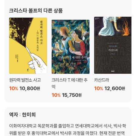
이후 『크리스타 테에 대한 추념』(1968), 『어디에도, 그 어디에도 없
크리스타 볼프
의 다른 상품
는 곳』(1979), 『카산드라
원자력 발전소 사고
크리스타 T.에 대한 추
카산드라
억
10
10,800
10
12,600
%
%
원
원
10
15,750
%
원
역자 : 한미희
이화여자대학교 독문학과를 졸업하고 연세대학교에서 석사, 박사 학
위를 받은 후 홍익대학교에서 박사후 과정을 마쳤다. 현재 전문 번역