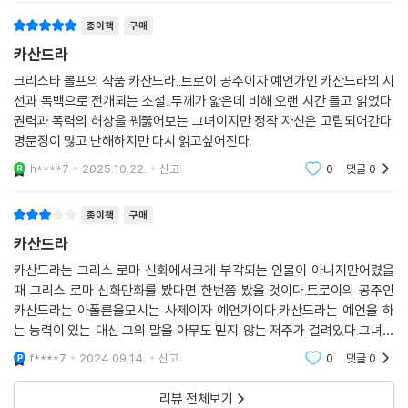
인 즉, 얼마 전 이웃블로거께서 "문학동
께 이 사건에 항의하는 성명을 발표했고, 이 일로 당의 문책을 받았다. 국가
종이책
구매
정보기관 슈타지의 공공연한 감시를 받기도 했다.
카산드라
『카산드라』에서 트로이 왕 프리아모스는 전쟁을 막을 수 있는 모든 방안에
크리스타 볼프의 작품 카산드라..트로이 공주이자 예언가인 카산드라의 시
선과 독백으로 전개되는 소설..두께가 얇은데 비해 오랜 시간 들고 읽었다.
눈을 감는다. 왕의 딸이자 사제인 카산드라의 말조차 이적 행위로 몰아붙
권력과 폭력의 허상을 꿰뚫어보는 그녀이지만 정작 자신은 고립되어간다.
인다. 자존심을 내세우며 대화를 거부하고, 승리를 말하는 사람들로 주변
명문장이 많고 난해하지만 다시 읽고싶어진다.
을 채울 뿐이다. 전쟁이 길어지면서 트로이는 점점 ‘적’과 똑같아진다. 의견
이 다른 사람들을 탄압하고 그리스와 조금이라도 관련 있는 사람을 감시하
h****7
2025.10.22.
신고
0
댓글
0
며, 이야기를 날조해서 민중의 분노를 뒤집어쓸 희생물을 만들어낸다. 모
든 것을 흑백논리로 판단하고 물리적인 힘을 중요시하면서, 트로이의 남자
종이책
구매
들은 여자를 비롯한 약자에게서 발언권과 자유를 빼앗는다.
카산드라
볼프는 이분법적 사고방식을 서구 문명을 만들어온 사고방식 그 자체로 본
카산드라는 그리스 로마 신화에서크게 부각되는 인물이 아니지만어렸을
다. 서구 문명이 지니고 있던 파괴성의 뿌리를 찾기 위해 신화의 시대까지
때 그리스 로마 신화만화를 봤다면 한번쯤 봤을 것이다.트로이의 공주인
거슬러올라간 것은 이 때문이다. 이 사고방식은 가부장적 질서 안에서 남
카산드라는 아폴론을모시는 사제이자 예언가이다.카산드라는 예언을 하
성적 사고로 구체화된다. 볼프의 작품에서 ‘남성적 사고’란 자연과 생명을
는 능력이 있는 대신 그의 말을 아무도 믿지 않는 저주가 걸려있다.그녀가
지배하고 해체해서 평가하는 사고다. 이러한 사고는 세워둔 기준에 맞지
아무리 전쟁에 대해 조언을해도 트로이 사람들은 그녀의 말을믿지 않고,
f****7
2024.09.14.
신고
0
댓글
0
않고 그 범주에 들어오지 않는 것은 존재하지 않는 것으로 취급해버린다.
결국 트로이는 멸망하
트로이에서 전쟁이라는 상황 아래 세워진 기준은 결국 여성을 대상으로 전
리뷰 전체보기
락시킨다. 파리스는 인정받기 위해 스파르타의 왕비 헬레네를 납치한다.