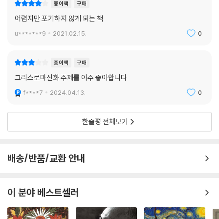
종이책
구매
나는 우리 나라를 사랑했습니다. 당시 동독이 끝을 향해가고 있다는 것은
어렵지만 포기하지 않게 되는 책
알고 있었습니다, 이미 올바른 인간을 받아들이지 않고 희생자만을 요구하
u*******9
2021.02.15.
0
는 나라가 되어버렸기 때문이죠. 그 사실을 『카산드라』에 썼고요. 『소설 카
산드라의 전제』를 출간할 당시 동독에서 이런저런 검열이 들어왔습니다.
저들이 『카산드라』의 메시지를 감히 이해하려 할까, 나는 신경을 곤두세우
종이책
구매
며 지켜보았습니다. 트로이는 멸망하지 않으면 안 된다는 메시지 말입니
그리스로마신화 주제를 아주 좋아합니다
다. 그들은 거기까지 꿰뚫어보지 않았고, 이야기는 그대로 출간되었습니
f****7
2024.04.13.
0
다. 동독의 독자들은 이 이야기를 이해했죠.
관련 서평
한줄평 전체보기
볼프는 분단을 가로지르고 뛰어넘는 작품을 썼다. 풍자와 개인적인 아픔의
고백이 담긴 훌륭한 작품을. _귄터 그라스
배송/반품/교환 안내
오늘날 문학은 평화에 대한 연구여야 합니다. 문학은 죽음의 지도에 대응
이 분야 베스트셀러
하기 위해 자신의 지도를 그려야 합니다. 그리하여 마침내 단 한 번이라도,
문학은 이 지상의 모든 것들을 존속시키는 걸 돕는 데 쓰이고 이야기되어
야 합니다. _크리스타 볼프