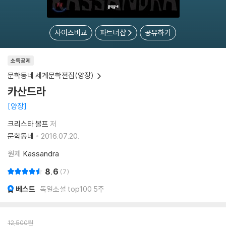
사이즈비교
파트너샵
공유하기
소득공제
문학동네 세계문학전집(양장)
카산드라
양장
크리스타 볼프
저
문학동네
2016.07.20.
원제
Kassandra
8.6
7
베스트
독일소설 top100 5주
12,500
원