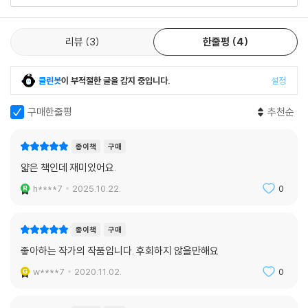
트로이 왕궁은 아킬레우스를 쓰러뜨리기 위해 공주 폴릭세네를 미끼로 쓰
기로 결정하지만, 그 안건을 다루는 회의에 폴릭세네는 참석하지 못한다.
리뷰
3
한줄평
4
이 같은 부권사회의 어두운 면은 점차 여성에 한하지 않고 약자와 옳은 말
을 하는 모든 이들을 탄압하는 데 이른다. 트로이, 즉 동독은 그렇게 멸망을
클린봇
이 부적절한 글을 감지 중입니다.
설정
맞이한다. 승리라는 단 한 가지 목적을 위해 모든 정의와 의견을 묵살한 도
시는 결국 아무것도 남지 않은 폐허가 되어버리는 것이다.
구매한줄평
추천순
그러나 트로이의 멸망이 끝을 의미하지는 않는다. 사회에서 배제된 여성들
종이책
구매
이 모여 만든 이데 산 공동체는 ‘죽이고 죽는 것 사이에 있는 제3의 것’, 삶
을 선택한 곳이다. 이곳에서 여성들은 함께 살아가면서, 전쟁으로 몸과 마
얇은 책인데 재미있어요.
음에 상처를 입은 남자들을 받아들여 치유한다. 트로이가 멸망할 때 카산
h****7
2025.10.22.
0
드라의 연인 아이네이아스는 전쟁에서 헛되이 죽기를 거부하고, 살아남은
사람들과 함께 새로운 곳에 자리잡는다. 소설에는 나오지 않지만 아이네이
아스가 세운 도시 라비니움은 이후 로마 제국의 기반이 된다. 트로이의 멸
종이책
구매
망이 새로운 삶으로 이어지는 것이다. 이는 동독이 완전한 개혁을 이루고
좋아하는 작가의 작품입니다. 후회하지 않을만해요
이상적인 나라로 다시 태어나야 한다고 주장하던 볼프의 꿈이기도 했다.
w****7
2020.11.02.
0
1993년, 귄터 그라스에게 보낸 편지에서 크리스타 볼프는 이렇게 썼다. 동
독이 서독에 흡수 통일된 몇 년 후였다.