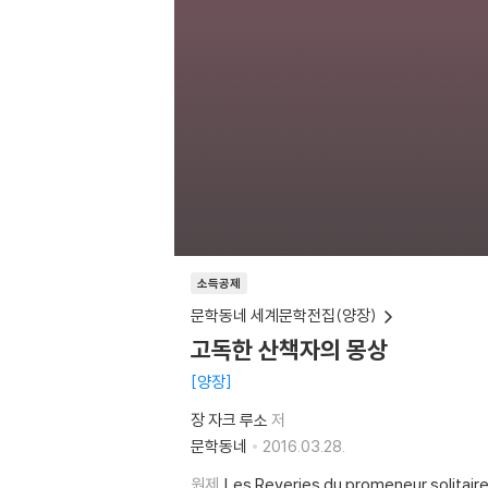
소득공제
문학동네 세계문학전집(양장)
고독한 산책자의 몽상
양장
장 자크 루소
저
문학동네
2016.03.28.
원제
Les Reveries du promeneur solitair