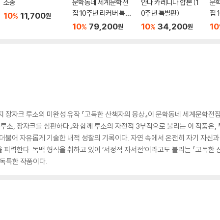
소송
문학동네 세계문학전
안나 카레니나 합본 (1
문
집 10주년 리커버 특별
0주년 특별판)
집 
10
11,700
%
원
판 2차 5종 세트
판 
10
79,200
10
34,200
10
%
%
원
원
지 장자크 루소의 미완성 유작 『고독한 산책자의 몽상』이 문학동네 세계문학전집
: 루소, 장자크를 심판하다』와 함께 루소의 자전적 3부작으로 불리는 이 작품은
 더불어 자유롭게 기술한 내적 성찰의 기록이다. 자연 속에서 온전히 자기 자신과 
 피력한다. 독백 형식을 취하고 있어 ‘서정적 자서전’이라고도 불리는 『고독한
 독특한 작품이다.