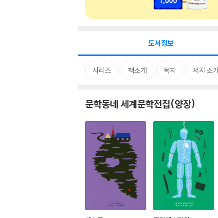
도서정보
시리즈
책소개
목차
저자 소
문학동네 세계문학전집(양장)