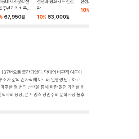
학동네 세계문학전
전쟁과 평화 세트 한정
전쟁과 평화 4
전쟁과 평
10주년 리커버 특별
판
10
15,750
10
1
%
%
원
1차 5종 세트
67,950
10
63,000
%
%
원
원
 137번으로 출간되었다. 당대의 비판적 여론에
, 루소가 삶의 끝자락에 이르러 일평생 탐구하고
마주한 열 번의 산책을 통해 파란 많던 과거를 회
 산책자의 몽상』은 프랑스 낭만주의 문학사상 불후