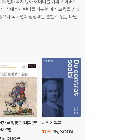
난 지 얼마 되지 않아 어머니를 여의고 아버지
사의 집에서 라틴어를 비롯한 여러 교육을 받았
일했으나 독서열과 상상력을 펼칠 수 없는 나날
인간 불평등 기원론 (큰
사회계약론
안온한 밤과 빛나는 낮
글자책)
의 문장들
10
15,300
%
원
25,000
10
16,200
%
원
원