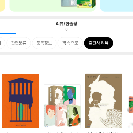
리뷰/한줄평
0
개
관련분류
품목정보
책 속으로
출판사 리뷰