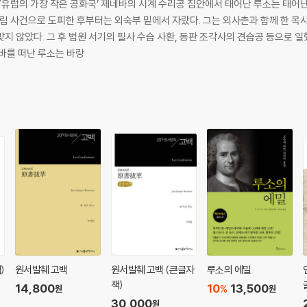
년 '유럽의 가장 작은 공화국’ 제네바의 시계 수리공 집안에서 태어난 루소는 태어
부림 사건으로 도피한 후부터는 외숙부 밑에서 자랐다. 그는 외사촌과 함께 한 목
지 않았다. 그 후 법원 서기의 필사 수습 사환, 동판 조각사의 견습공 등으로 
다. 열여섯에 제네바를 떠난 루소는 바랑
)
원서발췌 고백
원서발췌 고백 (큰글자
루소의 에밀
책)
14,800
10
13,500
%
원
원
30,000
원