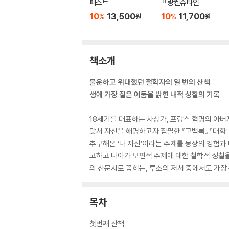
페스트
프랑켄슈타인
10
13,500
10
11,700
%
%
원
원
책소개
불운하고 위대했던 철학자의 열 번의 산책
생애 가장 짙은 어둠을 밝힌 내적 성찰의 기록
18세기를 대표하는 사상가, 프랑스 혁명의 아버
맞서 자신을 해명하고자 집필한 『고백록』 『대화
추구해온 ‘나 자신’이라는 주제를 몽상의 경험과
고하고 나아가 보편적 주제에 대한 철학적 성찰을
의 산문시로 꼽히는, 루소의 저서 중에서도 가장
목차
첫번째 산책