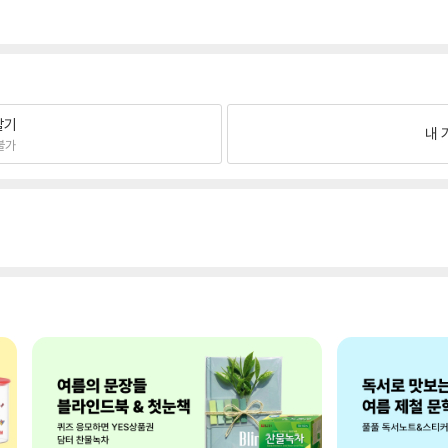
팔기
내 
불가