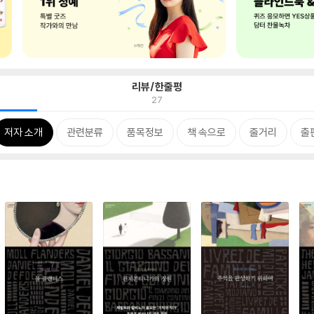
리뷰/한줄평
27
저자 소개
관련분류
품목정보
책 속으로
줄거리
출