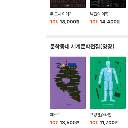
두 도시 이야기
낙원의 이쪽
10
18,000
10
14,400
%
%
원
원
문학동네 세계문학전집(양장)
페스트
프랑켄슈타인
10
13,500
10
11,700
%
%
원
원