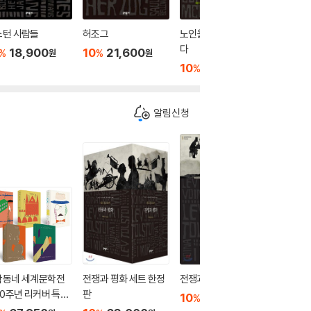
스턴 사람들
허조그
노인을 위한 나라는 없
감정의 
다
18,900
10
21,600
10
1
%
%
%
원
원
10
15,300
%
원
알림신청
학동네 세계문학전
전쟁과 평화 세트 한정
전쟁과 평화 4
전쟁과 평
10주년 리커버 특별
판
10
15,750
10
1
%
%
원
1차 5종 세트