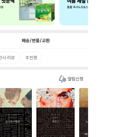
배송/반품/교환
판사 리뷰
추천평
알림신청