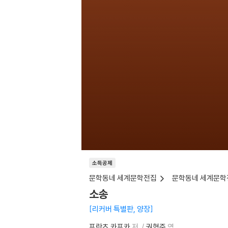
소득공제
문학동네 세계문학전집
문학동네 세계문학
소송
리커버 특별판, 양장
프란츠 카프카
저
권혁준
역