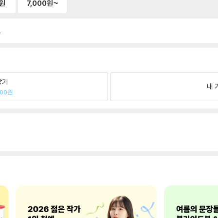
원
7,000
원~
.
팔기
내 
300원