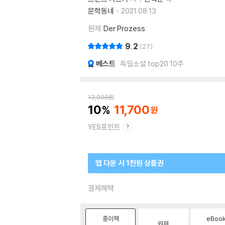
문학동네
2021.08.13.
원제
Der Prozess
9.2
27
베스트
독일소설 top20 10주
13,000
원
10
11,700
YES포인트
앱 다운 시 1천원 상품권
결제혜택
종이책
eBoo
원제