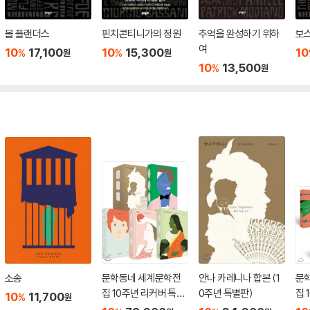
몰 플랜더스
핀치콘티니가의 정원
추억을 완성하기 위하
보
여
10
17,100
10
15,300
10
%
%
원
원
10
13,500
%
원
소송
문학동네 세계문학전
안나 카레니나 합본 (1
문
집 10주년 리커버 특별
0주년 특별판)
집 
10
11,700
%
원
판 2차 5종 세트
판 