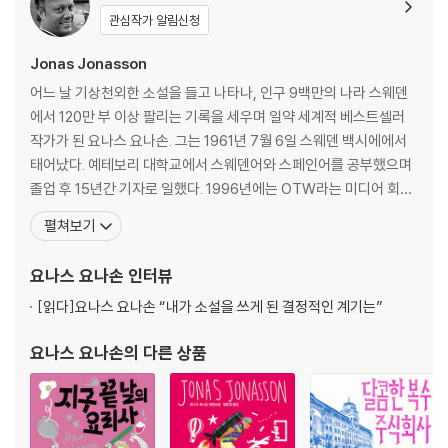
다. 내용은 생략된 것이 없으므로 페이지는 512페이지에서 672페이지로
관심작가 알림신청
늘어났다. 대개 약시자를 위한 큰글자판이라고 하면 글자뿐 아니라 책 크
Jonas Jonasson
기도 커지는 것이 보통이지만, 열린책들은 독자의 상당수를 차지하게 될
노년층이 책을 집어들 때 무게 때문에 힘들지 않아야 하고 책의 휴대가 거
어느 날 기상천외한 소설을 들고 나타나, 인구 9백만의 나라 스웨덴
추장스럽지 않아야 함을 고려하였다. 아무리 큰글자판이라고 해도 열린책
에서 120만 부 이상 팔리는 기록을 세우며 일약 세계적 베스트셀러
들의 책을 소유할 때 얻는 디자인적 만족감이 생략되어선 안 된다는 점 역
작가가 된 요나스 요나손. 그는 1961년 7월 6일 스웨덴 백시에에서
시 중요한 고려 사항이었다. 열린책들은 앞으로도 약시자 및 노년층을 위
태어났다. 예테보리 대학교에서 스웨덴어와 스페인어를 공부했으며
해 접근성과 심미성을 모두 제공하는 큰글자판을 꾸준히 발행해 나갈 계획
졸업 후 15년간 기자로 일했다. 1996년에는 OTW라는 미디어 회사
이다.
를 설립, 직원 1백 명에 이르는 성공적 기업으로 성장시켰다. 고질적
펼쳐보기
인 허리 통증으로 고생하던 그는 돌연 회사를 매각하고 20여 년간 일
『창문 넘어 도망친 100세 노인』은 1905년 스웨덴의 한 시골 마을에서 태
해 온 업계를 떠나기로, 그의 표현에 따르면 "창문을 넘기로" 결심한
요나스 요나손
인터뷰
어난 주인공이 살아온 백 년의 세월을 코믹하고도 유쾌하게 그린 작품이
다. 2007년 스위스로 이주한 뒤
[읽다]
요나스 요나손 “내가 소설을 쓰게 된 결정적인 계기는”
다. 급변하는 현대사의 주요 장면마다 본의 아니게 끼어들어 역사의 흐름
을 바꿔 놓는 주인공의 활약은 독자로 하여금 역사의 생생한 현장 속으로
요나스 요나손
의 다른 상품
빨려 들어가게 한다. 계속되는 우연과 과장스러운 설정이 때로는 황당하게
느껴지기도 하지만, 쉴 새 없이 터지는 웃음 속에서도 어느새 이데올로기
란 무엇인지, 종교란 무엇인지, 그리고 우리의 인생이란 무엇인지 곰곰 생
각하게 되는, 가볍게 읽히지만 여운은 묵직한 작품이다.