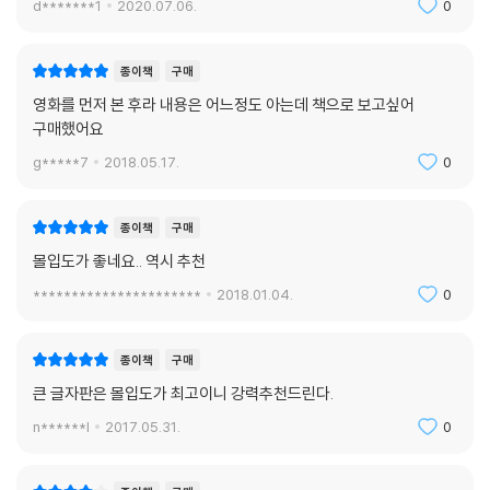
슴 깊이 동의할 수 있는 것은 이 세상 무엇보다도 중요한 것은 각자의 삶과
d*******1
2020.07.06.
0
행복이며, 그 무엇의 이름으로도 이 삶과 행복이 억눌리고 감금되는 것은
용납할 수 없다는 것을 본능적으로 이해하기 때문일 것이다.
종이책
구매
영화를 먼저 본 후라 내용은 어느정도 아는데 책으로 보고싶어
현대사의 주요 장면과 맞닥뜨리는 재미
구매했어요
이 작품의 가장 큰 미덕은 뭐니 뭐니 해도 세계 현대사의 주요 사건을 한 권
g*****7
2018.05.17.
0
의 소설로 훑어볼 수 있는 점일 것이다. 알란의 일생을 배꼽 잡으며 따라가
다 보면 어느새 현대사의 주요 사건들이 머릿속에 자리를 잡는다. 제2차 세
종이책
구매
계 대전 중 뜨거웠던 핵무기 개발 경쟁이 재미있는 예다. 세계 최초로 핵폭
몰입도가 좋네요.. 역시 추천
탄을 개발한 미국은 사실 알란의 도움으로 핵폭발의 열쇠를 찾았고, 이어
러시아는 알란이 술에 취해 정보를 흘림으로써 핵 개발에 성공했다는 식이
**********************
2018.01.04.
0
다. 또한 중국 국공 전쟁에서 어떻게 해서 처음엔 압도적 우위에 있었던 국
민당이 결국 공산당에게 패하게 되었는지 당시 민심의 상황도 그의 모험을
종이책
구매
통해 엿볼 수 있다.
큰 글자판은 몰입도가 최고이니 강력추천드린다.
한국 독자들이 가장 관심을 가질 부분은 역시 알란이 김일성과 김정일을
n******l
2017.05.31.
0
만나는 부분일 것이다. 이 장면에서 알란이 어린 김정일에게 한 거짓말이
들통 나는데, 이는 김정일이 후에 어느 누구도 믿지 못하게 되는 결정적 계