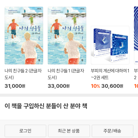
반드시 읽어 봐야 할 소설. 재미있고, 색다르고, 기억에 남는 작품이다. -
렌스포스텐(스웨덴)
대부분의 사건은 한계를 모르고, 대부분의 이야기는 독자의 예상에서 벗어
난다. 책을 읽을 때 이토록 웃은 게 얼마 만인지 모르겠다. - NA(스웨덴)
나의 친구들 2 (큰글자
나의 친구들 1 (큰글자
부피의 계산에 대하여 1
부
도서)
도서)
~2권 세트
2
31,000
33,000
10
30,600
1
%
원
원
원
이 책을 구입하신 분들이 산 분야 책
로그인
최근 본 상품
주문/배송