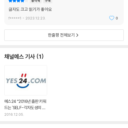
종이책
구매
기가 된다. 결국 알란이 없었다면 세계는 물론 한반도의 역사까지 완전히
글자도 크고 읽기가 좋아요
달라졌을지 모르는 일이다.
f*****1
2023.12.23.
0
언론평
빠르게 전개되며, 어떤 어려움에도 굴하지 않는 명랑한 책. 주인공처럼 유
한줄평 전체보기
쾌하면서도 영리한 플롯을 지닌 이 책의 사랑스러운 매력은 북유럽 추리소
설에 좀 더 행복한 대안을 제시한다. - 가디언(영국)
채널예스 기사
1
신랄하게 웃기고 미친 듯 자유분방하게 쓰인 데뷔작. - 선데이 타임스(영
국)
최고의 작품. - 데어 슈피겔(독일)
터무니없고 황당무계한 유머의 향연이 펼쳐진다. - 헬싱인 사노마트(핀란
드)
예스24 “2016년 출판 키워
드는 'SELF-각자도생의 시
익살스러움이 넘치는 작품. - 엘 문도(스페인)
대’”
2016.12.05.
배꼽 잡게 웃긴다. 출판계의 놀라운 성과. - 코리에레 델라 세라(이탈리아)