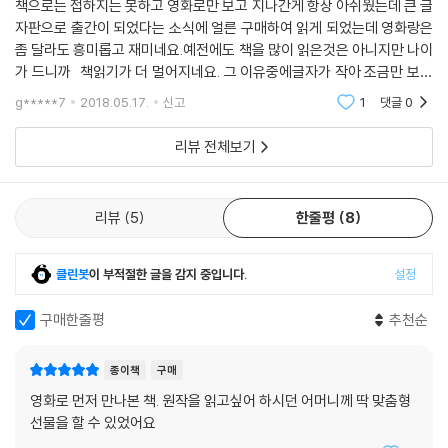
책으로는 접하지는 못하고 영화로만 보고 지나간게 항상 아쉬웠는데 큰 글
습은 독자들로 하여금 [행복]이란 무엇인지, 그리고 행복한 삶을 살고자
자판으로 출간이 되었다는 소식에 얼른 구매하여 읽게 되었는데 영화랑은
하는 자유의지를 과연 그 무엇이 억누를 수 있는지 생각하게 한다.
좀 달라도 흥미롭고 재미네요.예전에도 책을 많이 읽은것은 아니지만 나이
가 드니까 책읽기가 더 멀어지네요. 그 이유중에글자가 작아 조금만 보아
이데올로기의 함정을 비웃는 정치적 중립성
도 눈과 머리가 아파 오래 읽지를 못해 자꾸 책과 멀리하게 되는것 같습니
g*****7
2018.05.17.
신고
1
댓글
0
다. 그런데 이
작품 속 알란의 철학은 간단명료하다. 그는 푸짐한 음식과 술만 있으면 이
리뷰 전체보기
세상에 더 바랄 게 없으며, 정치와 종교 이야기를 그 무엇보다 싫어한다. 모
든 것이 이데올로기에 의해 움직이던 시대에 아무런 정치적 견해를 갖지
않고 그때그때 마음의 끌림에 따라 움직이는 그의 모습은 오히려 비현실적
리뷰
5
한줄평
8
으로 느껴질 정도다. 우연히 세계 유명 인사를 만나고 커다란 역사적 사건
에 휘말리지만 자신은 정작 어떠한 정치적 견해도 갖지 않는 백지 상태의
클린봇
이 부적절한 글을 감지 중입니다.
설정
정신은 로버트 저메키스 감독의 영화 「포레스트 검프」를 떠올리게 하기도
한다. 아예 지능이 낮은 저능아로 그려진 포레스트 검프나, 멍청하지는 않
구매한줄평
추천순
되 정치적 판단을 거부하는 알란은, 매사를 정치적 시각에서 접근함으로써
정작 가장 중요한 [인간]을 배제하는 많은 위정자들을 비판하기 위한 가장
종이책
구매
효과적인 장치로 볼 수 있다.
영화로 먼저 만나본 책. 원작을 읽고싶어 하시던 어머니께 딱 맞춤형
선물을 할 수 있었어요
독자들이 별 생각 없이 백 년을 산 것처럼 보이는 알란의 철학과 모험에 가