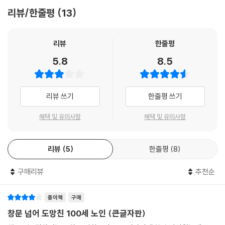
양로원을 빠져나온 그가 처음 찾아간 곳은 버스 터미널. 그곳에서 그는 우
백 대를 선사할 것이다. 아니, 4백 대도 무방하리라. 쩨쩨하게 굴 이유는 전
리뷰/한줄평
13
연찮게 어느 갱단의 돈가방을 손에 넣게 되고, 자신을 추적하는 무리를 피
혀 없으니까. 그런 다음 위원장 동무에게 정중히 부탁하리라. 마오쩌둥 동
해 도망 길에 나서게 된다. 그 과정에서 평생 좀스러운 사기꾼으로 살아온
무와도 볼일이 있으니 중국까지 갈 교통수단과 비자 좀 마련해 달라고. 알
율리우스, 수십 개의 학위를 [거의] 딸 뻔한 베니, 코끼리를 키우는 [예쁜
리뷰
한줄평
란은 자신의 빈틈없는 계획에 만족했다.
언니] 구닐라 등 잡다한 무리가 그의 노정에 합류한다. 그사이 스웨덴의 소
--- p.446
5.8
8.5
읍은 노인의 실종으로 발칵 뒤집히고 연로한 노인을 찾기 위해 형사반장이
급파된다. 백 세 노인 일행과 그들을 쫓는 갱단, 그리고 그 뒤로 또다시 그
들의 자취를 따라가는 경찰. 보통의 추격전과 달리 도망치는 쪽이 여유롭
리뷰 쓰기
한줄평 쓰기
기 그지없는 이 술래잡기는 신선한 재미를 준다.
혜택 및 유의사항
혜택 및 유의사항
노인이 도피 과정에서 겪는 모험과 쌍을 이루는 소설의 다른 한 축은 그가
살아온 백 년의 이야기이다. 어려서 부모를 잃고 폭약 회사에 취직한 알란
리뷰
5
한줄평
8
은 험한 시대가 요구하는 그 기술 덕에 스웨덴 시골뜨기로선 상상조차 하
지 못했던 인생을 살게 된다. 그저 [검둥이]를 한번 보고 싶어 고향을 떠난
구매리뷰
추천순
그는 스페인 내전에서 프랑코 장군의 목숨을 구하는가 하면, 미국 과학자
들에게 핵폭탄 제조의 결정적 단서를 주고, 마오쩌둥의 아내를 위기에서
건져 내고, 스탈린에게 밉보여 블라디보스토크로 노역을 갔다가 북한으로
종이책
구매
탈출해 김일성과 어린 김정일을 만나기도 한다. 엄청난 사건과 고난이 끝
창문 넘어 도망친 100세 노인 (큰글자판)
없이 이어지는 와중에도 낙천적이고 여유로운 태도를 견지하는 알란의 모