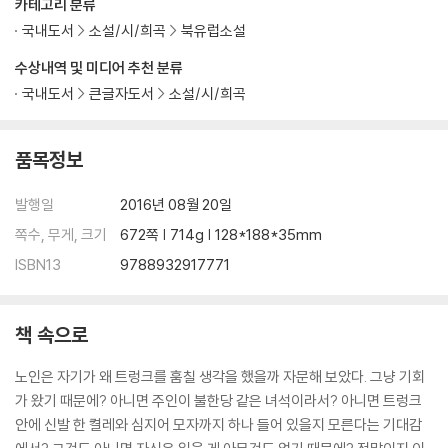
카테고리 분류
국내도서
소설/시/희곡
북유럽소설
수상내역 및 미디어 추천 분류
국내도서
큰글자도서
소설/시/희곡
품목정보
발행일
2016년 08월 20일
쪽수, 무게, 크기
672쪽 | 714g | 128*188*35mm
ISBN13
9788932917771
책 속으로
노인은 자기가 왜 트렁크를 훔칠 생각을 했을까 자문해 보았다. 그냥 기회
가 왔기 때문에? 아니면 주인이 불한당 같은 녀석이라서? 아니면 트렁크
안에 신발 한 켤레와 심지어 모자까지 하나 들어 있을지 모른다는 기대감