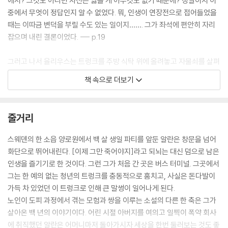
에서? 그것도 아니면 자신은 잃을 게 아무것도 없기 때문에? 정말이지 이
중에서 무엇이 정답인지 알 수 없었다. 뭐, 인생이 연장전으로 접어들었을
때는 이따금 변덕을 부릴 수도 있는 일이지……. 그가 좌석에 편안히 자리
잡으며 내린 결론이었다. --- p.19
그러고 나서 율리우스는 트렁크를 주방 식탁 위에 올려놓고 자물쇠를 살펴
봤다. 그가 말코손바닥사슴고기 스테이크를 감자와 곁들여 먹을 때 사용했
책 속으로 더보기
던 포크를 혓바닥으로 스윽 핥은 다음 자물쇠 구멍을 쑤시자 자물쇠는 몇
초도 버티지 못했다. 그는 알란더러 훔쳐 온 분은 당신이니 직접 여시라고
권했다.
줄거리
「우리 사이에 네 것 내 것이 어디 있소?」 알란이 대꾸했다. 「얻은 것을 정확
히 반씩 나눌 거요. 하지만 만일 이 속에 내게 맞는 신발 한 켤레가 들어 있
스웨덴의 한 소읍 양로원에서 백 살 생일 파티를 앞둔 알란은 창문을 넘어
다면, 그건 내가 챙기겠소.」
화단으로 뛰어내린다. [이제 그만 죽어야지]라고 되뇌는 대신 덤으로 남은
알란은 트렁크 뚜껑을 들어 올렸다.
인생을 즐기기로 한 것이다. 그런 그가 처음 간 곳은 버스 터미널. 그곳에서
「세상에나!」 알란이 외쳤다.
그는 한 예의 없는 청년의 트렁크를 충동적으로 훔치고, 사실은 돈다발이
「세상에나!」 율리우스도 입을 딱 벌렸다. --- p.46
가득 차 있었던 이 트렁크로 인해 큰 말썽이 일어나게 된다.
노인이 도피 과정에서 겪는 모험과 쌍을 이루는 소설의 다른 한 축은 그가
「트루먼 대통령이 당신 이름의 정확한 철자를 알고 싶답니다. 직접 통화해
살아온 백 년의 이야기이다. 어린 시절 아버지를 여의고 일찍이 폭약 회사
보실래요?」 알란이 베리크비스트에게 말했다.
에 취직했던 알란은 어머니마저 돌아가시자 세상을 한번 둘러보는 것도 좋