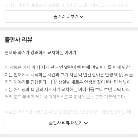
거의 무아지경 상태에서 미합중국 대통령에게 자기 이름의 철자를 대고 난
겠다는 가벼운 마음으로 고향을 떠나간다. 그러나 이후 그는 가는 곳마다
제3서기관 베리크비스트는 수화기를 내려놓고 적어도 8분 동안 아무 말
의도치 않게 세계사의 격변에 휘말리게 된다. 스페인 내전에서 프랑코 장
줄거리 더보기
도 하지 못했다. 그 8분은 타게 엘란데르 수상이 두 가지 지시 사항을 하달
군의 목숨을 구하는가 하면, 미국 과학자들에게 핵폭탄 제조의 결정적 단
하기 위해 테헤란 주재 스웨덴 대사관의 제3서기관 베리크비스트에게 전
서를 주고, 마오쩌둥의 아내를 위기에서 건져 내고, 스탈린에게 밉보여 블
화를 거는 데 필요한 시간이었다.
라디보스토크로 노역을 갔다가 북한으로 탈출해 김일성과 김정일을 만나
출판사 리뷰
첫째, 즉각 알란 칼손에게 외교관 여권을 발급할 것.
기도 한다. 그의 인생을 따라가는 것만으로도 20세기의 주요 사건들을 죽
둘째, 칼손 씨가 조속히 귀국할 수 있게 조치할 것.
훑을 수 있는 셈이다.
현재와 과거가 경쾌하게 교차하는 이야기
「하지만 이분은 주민 등록 번호도 없는걸요.」 제3서기관 베리크비스트가
우는 소리를 했다.
이 작품은 이제 막 백 세가 된 노인 알란이 백 번째 생일 파티를 피해 도망
「그 문제는 제3서기관이 알아서 해결하도록 하시오. 제4서기관 또는 제5
치는 현재에서 시작하는 사건과 그가 지난 백 년간 살아온 인생 역정, 두 줄
서기관이 되고 싶지 않다면 말이오.」 엘란데르 수상이 쏘아붙였다.
기의 이야기로 진행된다. 백 살 생일날 새로운 인생을 찾아 떠나면서 벌어
「하지만 제4서기관 같은 것은 없는데요. 제5서기관도 없고요…….」
지는 해프닝과 백 년의 세계사가 교차하는 이야기를 보다 보면 코믹 미스
「그렇다면 결론이 뭐겠소?」 --- p.306~307
터리 로드 무비와 세계사 다이제스트를 동시에 보는 듯한 기분이 든다.
중국이 대안이 될 수 있을까? 알란과 헤르베르트가 흑백 줄무늬 죄수복을
작품은 2005년 5월 2일 백 살 생일을 맞은 알란이 양로원을 탈출하는 데
입고 있다면 대답은 [아니요]겠지만 지금은 사정이 달라졌다. 알란이 소련
서 출발한다. [이제 그만 죽어야지]라고 되뇌는 대신 [연장전]으로 접어든
의 원수로 변신한 이후 한국의 강력한 이웃은 [위협]에서 [약속]으로 바뀐
출판사 리뷰 더보기
인생을 즐기기로 결심한 것이다.
것이다. 만일 김일성이 멋진 소개장까지 써준다면 금상첨화이리라. (……)
알란은, 계획은 이 정도면 충분하다고 생각했다. 먼저 김일성에게 탱크 3