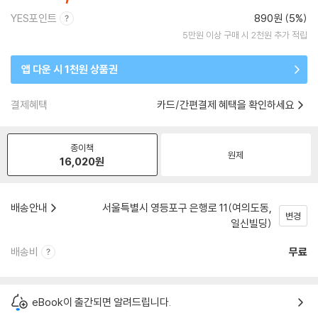
YES포인트
890원 (5%)
5만원 이상 구매 시 2천원 추가 적립
앱 다운 시 1천원 상품권
결제혜택
카드/간편결제 혜택을 확인하세요
종이책
원제
16,020
원
배송안내
서울특별시 영등포구 은행로 11(여의도동,
변경
일신빌딩)
배송비
무료
eBook이 출간되면 알려드립니다.