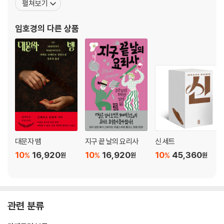
펼쳐보기
인』, 베르나르 베르베르의 『신』(공역), 『카산드라의 거울』, 조르주 심
농의 『리버티 바』, 『센 강의 춤집에서』, 『누런 개』, 『갈레 씨, 홀로 죽
임호경
의 다른 상품
다』
대문자 뱀
지구 끝 날의 요리사
신 세트
10
16,920
10
16,920
10
45,360
%
%
%
원
원
원
관련 분류