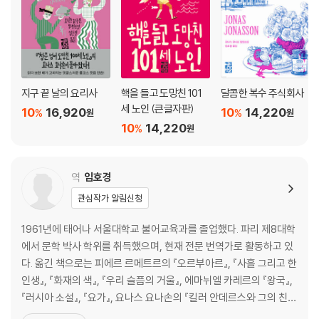
지구 끝 날의 요리사
핵을 들고 도망친 101
달콤한 복수 주식회사
세 노인 (큰글자판)
10
16,920
10
14,220
%
%
원
원
10
14,220
%
원
역
임호경
관심작가 알림신청
1961년에 태어나 서울대학교 불어교육과를 졸업했다. 파리 제8대학
에서 문학 박사 학위를 취득했으며, 현재 전문 번역가로 활동하고 있
다. 옮긴 책으로는 피에르 르메트르의 『오르부아르』, 『사흘 그리고 한
인생』, 『화재의 색』, 『우리 슬픔의 거울』, 에마뉘엘 카레르의 『왕국』,
『러시아 소설』, 『요가』, 요나스 요나손의 『킬러 안데르스와 그의 친구
둘』, 『셈을 할 줄 아는 까막눈이 여자』, 『창문 넘어 도망친 100세 노