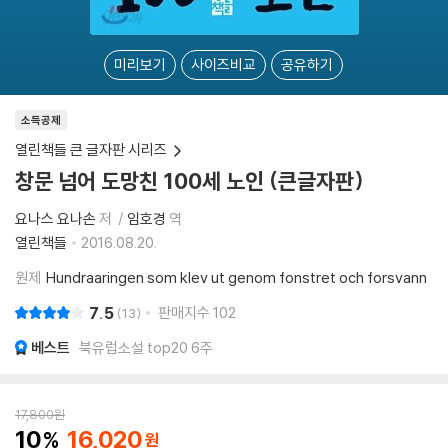
미리보기
사이즈비교
공유하기
소득공제
열린책들 큰 글자판 시리즈
창문 넘어 도망친 100세 노인 (큰글자판)
요나스 요나손
저
임호경
역
열린책들
2016.08.20.
원제
Hundraaringen som klev ut genom fonstret och forsvann
7.5
판매지수
102
13
베스트
북유럽소설 top20 6주
17,800
원
10
16,020