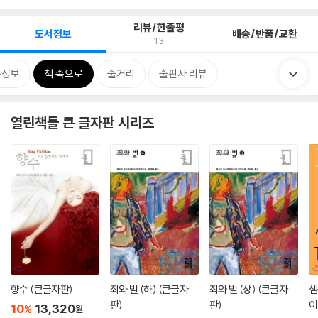
리뷰/한줄평
도서정보
배송/반품/교환
13
목정보
책 속으로
줄거리
출판사 리뷰
열린책들 큰 글자판 시리즈
향수 (큰글자판)
죄와 벌 (하) (큰글자
죄와 벌 (상) (큰글자
셈
판)
판)
이
10
13,320
%
원