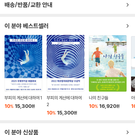
배송/반품/교환 안내
스웨덴판 포레스트 검프와 함께 떠나는 로드 무비 같은 작품. - NU(네덜란
드)
이 분야 베스트셀러
책장마다 스며 있는 북유럽식 블랙 유머에 아르토 파실린나를 떠올리는 독
자라면 요나스 요나손의 기발한 상상력을 음미할 것이다. - 엘르(프랑스)
『창문 넘어 도망친 백세 노인』은 북유럽식 소설들은 음울하다는 편견을 완
벽하게 깨버릴 것이다. - 르 피가로(프랑스)
완전히 미친 듯이 엄청나게 웃긴 이야기. - 아프톤블라데트(스웨덴)
읽는 이를 기분 좋게 만드는 재미있는 이야기 - 엑스프레센(스웨덴)
부피의 계산에 대하여 1
부피의 계산에 대하여
나의 친구들
아
2
10
15,300
10
16,920
1
%
%
원
원
독창적이면서도 영리하게 쓰인 놀라운 책. 나는 이 책을 읽는 동안 얼빠진
10
15,300
%
원
웃음을 지으며 앉아 이 백 세 노인을 만나 술 한잔 같이 했으면 하고 바라는
나 자신을 발견했다. - 콜레가(스웨덴)
이 분야 신상품