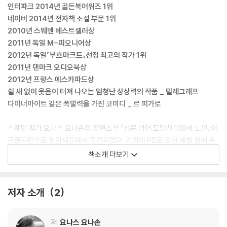
인터파크 2014년 골든북어워즈 1위
네이버 2014년 전자책 소설 부문 1위
2010년 스웨덴 베스트셀러상
2011년 독일 M-피오니어상
2012년 독일『부흐마크트』선정 최고의 작가 1위
2011년 덴마크 오디오북상
2012년 프랑스 에스카파드상
쉴 새 없이 웃음이 터져 나오는 엄청난 상상력의 작품 _ 텔레그래프
다이너마이트 같은 폭발력을 가진 코미디 _ 르 피가로
스웨덴 작가 요나스 요나손의 장편소설 『창문 넘어 도망친 100세 노인』이
큰글자판으로 열린책들에서 출간되었다. 기자와 PD로 오랜 세월 일해 온
작가의 늦깎이 데뷔작인 이 소설은 인구 900만의 스웨덴에서 100만 부,
책소개 더보기
전 세계적으로 1000만 부 이상 팔리며 [백 세 노인 현상]을 일으켰다. 한
국에서도 2014년 최대의 베스트셀러가 될 정도로 선풍을 일으켰다.
저자 소개
2
이번 큰글자판(Large Print Edition)은 독서에 어려움을 겪고 있는 약시
자 및 노년층을 염두에 두고 제작한 것이다. 본문 글자 크기는 2포인트가량
저
요나스 요나손
커진 12포인트이지만 판형은 전형적인 열린책들의 단행본 크기와 동일하