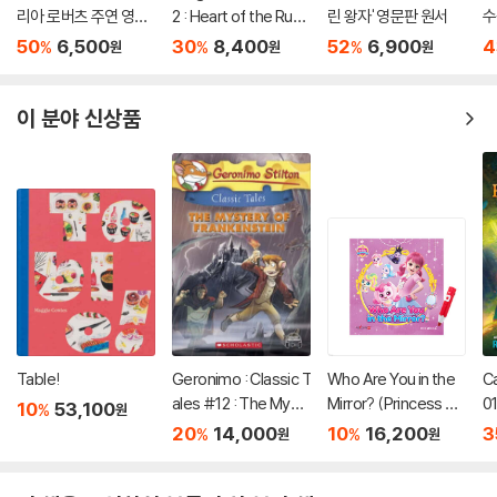
리아 로버츠 주연 영화
2 : Heart of the Ruby
린 왕자' 영문판 원서
수
'원더' 원작 소설
Dragon (A Branches
50
6,500
30
8,400
52
6,900
4
%
%
%
원
원
원
Book)
이 분야 신상품
Table!
Geronimo : Classic T
Who Are You in the
C
ales #12 : The Myst
Mirror? (Princess Ca
01
10
53,100
%
원
ery of Frankenstein
tch! Teenieping) (세
20
14,000
10
16,200
3
%
%
원
원
이펜호환 / QR음원 포
함)