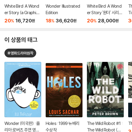
White Bird: A Wond
Wonder: Illustrated
White Bird: A Wond
T
er Story (a Graphic
Edition
er Story '원더' 시리즈
Ti
Novel)
다섯번째 책
20
16,720
18
36,620
20
28,000
3
%
%
%
원
원
원
이 상품의 태그
#영화드라마원작
Wonder (미국판) : 줄
Holes : 1999 뉴베리
The Wild Robot #1 :
T
리아 로버츠 주연 영화
수상작
The Wild Robot (미
3