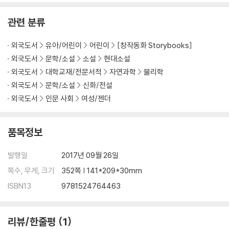
#1 New York Times bestseller
관련 분류
USA Today bestseller
Time Magazine's 100 Best Young Adult Books of All Time
외국도서
유아/어린이
어린이
[창작동화 Storybooks]
New York Times Book Review Notable Book
외국도서
문학/소설
소설
현대소설
Washington Post Best Kids' Book
외국도서
대학교재/전문서적
자연과학
물리학
외국도서
문학/소설
신화/전설
"In a wonder of a debut, Palacio has written a crackling page-t
외국도서
인문 사회
여성/젠더
urner filled with characters you can't help but root for." --Enter
tainment Weekly
품목정보
"Rich and memorable." --The New York Times
발행일
2017년 09월 26일
"A beautiful, funny and sometimes sob-making story of quiet
쪽수, 무게, 크기
352쪽 | 141*209*30mm
transformation." --Wall Street Journal
ISBN13
9781524764463
리뷰/한줄평
1