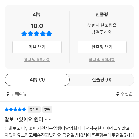
리뷰
한줄평
10.0
첫번째 한줄평을
남겨주세요.
리뷰 쓰기
한줄평 쓰기
혜택 및 유의사항
혜택 및 유의사항
리뷰
1
한줄평
0
구매리뷰
추천순
종이책
구매
잘보고있어요 원더~~
영화보고너무좋아서원서구입했어요영화에나오지못한이야기들도많고
재밌어요그리고배송진짜빨라요 금요일밤10시에주문했는데토요일5시에