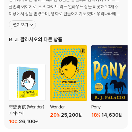
tarting 5th grade at Beecher Prep, he wants nothing more tha
풀먼의 이야기로, E. B. 화이트 리드 얼라우드 상을 비롯해 20개 주
n to be treated as an ordinary kid--but his new classmates ca
이상에서 상을 받았으며, 영화로 만들어지기도 했다. 우리나라에 출
n't get past Auggie's extraordinary face. Wonder, a #1 New Yo
간된 작품으로는 『우린 모두 기적이야』, 『아름다운 아이』, 『아름다운
펼쳐보기
rk Times bestseller, begins from Auggie's point of view, but s
아이 줄리안 이야기』, 『아름다운 아이 크리스 이야기』, 『아름다운 아
oon switches to include his classmates, his sister, her boyfrie
이 샬롯 이야기』, 『원더』, 『원더 365』, 『화이트 버드』가 있다. R. J. 팔
R. J. 팔라시오
의 다른 상품
nd, and others. These perspectives converge in a portrait of o
라시오는
ne community's struggle with empathy, compassion, and acc
eptance.
In a world where bullying among young people is an epidemic,
this is a refreshing new narrative full of heart and hope. R.J. Pal
acio has called her debut novel "a meditation on kindness" --in
deed, every reader will come away with a greater appreciatio
n for the simple courage of friendship. Auggie is a hero to root
for, who proves that you can't blend in when you were born to
奇迹男孩 (Wonder)
Wonder
Pony
stand out.
기적남해
20
25,200
18
14,630
%
%
원
원
10
26,100
%
원
Join the conversation: #thewonderofwonder, #choosekind