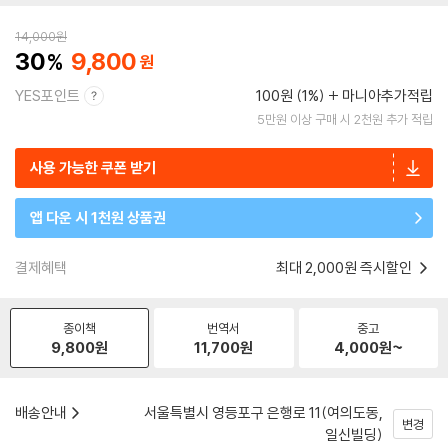
14,000
원
30
9,800
YES포인트
100원 (1%)
마니아추가적립
5만원 이상 구매 시 2천원 추가 적립
사용 가능한 쿠폰 받기
앱 다운 시 1천원 상품권
결제혜택
최대 2,000원 즉시할인
종이책
번역서
중고
9,800
원
11,700
원
4,000
원~
배송안내
서울특별시 영등포구 은행로 11(여의도동,
변경
일신빌딩)