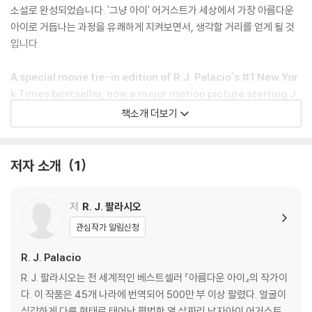
소설로 완성되었습니다. '그냥 아이' 어거스트가 세상에서 가장 아름다운
아이로 거듭나는 과정을 유쾌하게 지켜보면서, 생각할 거리를 얻게 될 것
입니다.
A special movie tie-in edition of R.J. Palacio's #1 New Yor
k Times bestseller, now a major motion picture starring J
ulia Roberts, Owen Wilson, Jacob Tremblay, Daveed Digg
책소개 더보기
s, and Mandy Patinkin.
Over 6 million people have fallen in love with Wonder and Augg
ie Pullman, the ordinary boy with the extraordinary face, who i
저자 소개
1
nspired a movement to Choose Kind. This special movie tie-in
edition features an eight-page full-color insert with photos fr
저
R. J. 팔라시오
om the film, a foreword by the director Stephen Chbosky, an
afterword by R.J. Palacio, a behind-the-scenes look at the ma
관심작가 알림신청
king of the movie with anecdotes from the cast and crew, and
R. J. Palacio
a family discussion guide.
R. J. 팔라시오는 전 세계적인 베스트셀러 『아름다운 아이』의 작가이
August Pullman was born with a facial difference that, up until
다. 이 작품은 45개 나라에 번역되어 500만 부 이상 팔렸다. 얼굴이
now, has prevented him from going to a mainstream school. S
심각하게 다른 형태로 태어난 평범한 열 살짜리 남자아이 어거스트