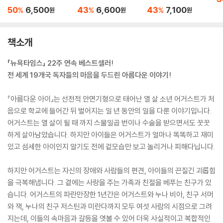
'원더' 원작 소설
국판)
50
6,500
43
6,600
43
7,100
%
%
%
원
원
원
책소개
「뉴욕타임스」 22주 연속 베스트셀러!
전 세계 19개국 독자들의 마음을 두드린 아름다운 이야기!
『아름다운 아이』는 선천적 안면기형으로 태어난 열 살 소년 어거스트가 처
음으로 학교에 들어간 뒤 벌어지는 일 년 동안의 일을 다룬 이야기입니다.
어거스트는 열 살이 될 때 까지 스물일곱 번이나 수술을 받으면서도 꿋꿋
하게 살아남았습니다. 하지만 아이들은 어거스트가 얼마나 똑똑하고 재미
있고 섬세한 아이인지 알기도 전에 겉모습만 보고 놀리거나 피해다닙니다.
하지만 어거스트는 자신의 장애와 사람들의 편견, 아이들의 끈질긴 괴롭힘
을 극복해냅니다. 그 곁에는 사랑을 주는 가족과 친절을 베푸는 친구가 있
습니다. 어거스트의 파란만장한 1년간은 어거스트와 누나 비아, 친구 서머
와 잭, 누나의 친구 저스틴과 미란다까지 모두 여섯 사람의 시점으로 그려
지는데, 이들의 속마음과 갈등을 엿볼 수 있어 더욱 사실적이고 복합적인