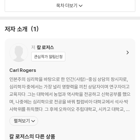
4. 우리가 심리치료에 대해 아는 것-객관적, 주관적 관점에서
목차 더보기
제3부 사람이 되어 가는 과정
5. 치료에서 명백히 드러난 방향
저자 소개
1
6. 사람이 된다는 것은 어떤 의미인가
7. 심리치료 과정에 대한 개념
저
칼 로저스
제4부 인간에 대한 철학
관심작가 알림신청
8. ‘진정한 자기 자신이 되는 것’-인본주의 치료적 관점
9. 건강한 삶에 대한 치료자의 관점-충분히 기능하는 사람
Carl Rogers
인본주의 심리학을 바탕으로 한 인간(사람)-중심 상담의 창시자로,
제5부 사실을 통해 얻은 것: 심리치료 연구 부문
심리학자 중에서는 가장 널리 영향력을 끼친 상담자이며 연구자이고
10. 인간인가 혹은 과학인가-철학적 질문
교육자다. 그는 대학에서 농업과 역사학을 전공하고 신학공부를 했으
11. 심리치료를 통한 성격 변화 257
며, 나중에는 심리학으로 전공을 바꿔 컬럼비아 대학교에서 석사·박
12. 내담자-중심 치료-연구적 측면에서
사학위를 취득했다. 그 후에 오하이오 주립대학교, 시카고 대학교, 위
스콘신 대학교에서 교수로 재직하며 사람-중심 상담에 관한 왕성한
펼쳐보기
제6부 인생의 함의는 무엇인가
연구와 상담 활동을 하였다. 특히, 시카고 대학교에 재직하면서 설립
13. 교수와 학습에 대한 개인적 생각
했던 학생 가디언스센터는 현재 시카고 상담 및 심리치료센터로 명맥
칼 로저스
의 다른 상품
14. 치료와 교육에 있어서 중요한 학습
을 유지하여 사람-중심 상담의 전통을 이어가고 있다. 말년에는