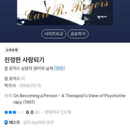
사이즈비교
공유하기
소득공제
진정한 사람되기
칼 로저스 상담의 원리와 실제
양장
칼 로저스
저
학지사
2009.05.15.
원제
On Becoming a Person - A Therapist's View of Psychothe
rapy (1961)
6.0
판매지수
1,578
8
베스트
심리 top100 15주