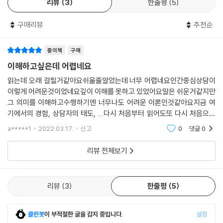
리뷰
3
한줄평
5
구매리뷰
추천순
종이책
구매
이해하고싶은데 어렵네요
읽는데 오래 걸릴거같아요쉬울줄알았는데 너무 어렵네요인간중심상담이
이렇게 어려운것이었네요깊이 이해를 못하고 있었어요말은 쉬운거같지만
그 의미를 이해하고수행하기엔 너무나도 어려운 이론인것같아요지금 여
기에서의 경험, 상담자의 태도, ....다시 처음부터 읽어도또 다시 처음으로
돌아가야하는..끝까지 읽을수있기를 바래봅니다~^^
a*****1
2022.03.17.
신고
0
댓글
0
리뷰 전체보기
리뷰
3
한줄평
5
클린봇
이 부적절한 글을 감지 중입니다.
설정