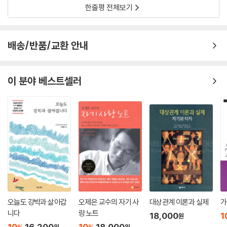
한줄평 전체보기
배송/반품/교환 안내
이 분야 베스트셀러
오늘도 강박과 살아갑
오제은 교수의 자기 사
대상관계 이론과 실제
가
니다
랑 노트
18,000
1
원
10
16,200
10
18,000
원
원