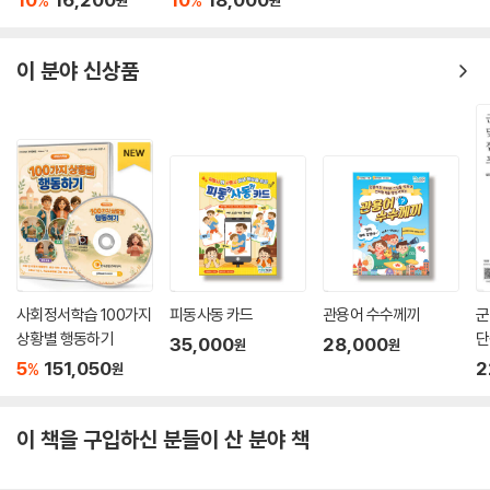
%
%
이 분야 신상품
사회정서학습 100가지
피동사동 카드
관용어 수수께끼
군
상황별 행동하기
단
35,000
28,000
원
원
5
151,050
2
%
원
이 책을 구입하신 분들이 산 분야 책