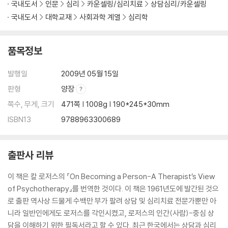
국내도서
인문
심리
카운셀링/심리치료
상담심리/카운셀링
국내도서
대학교재
사회과학 계열
심리학
품목정보
발행일
2009년 05월 15일
판형
양장
쪽수, 무게, 크기
471쪽 | 1008g | 190*245*30mm
ISBN13
9788963300689
출판사 리뷰
이 책은 칼 로저스의 『On Becoming a Person-A Therapist’s View
of Psychotherapy』를 번역한 것이다. 이 책은 1961년도에 발간된 것으
로 출판 역사상 드물게 수백만 부가 팔려 상담 및 심리치료 전문가뿐만 아
니라 일반인에게도 로저스를 각인시켰고, 로저스의 인간(사람)-중심 상
담을 이해하기 위한 필독서라고 할 수 있다. 최근 한국에서는 상담과 심리