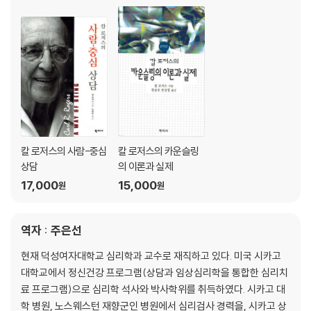
15. 참가자가 경험한 학생-중심 교수법
16. 가족 생활을 위한 내담자-중심 치료의 함의
17. 개인 간, 그리고 집단 간 의사소통의 부재 다루기
18. 대인관계에 대한 일반적인 법칙의 시험적 공식
19. 창조성에 대한 이론 391
제7부 행동과학과 인간
20. 행동과학의 성장하는 힘
21. 행동과학의 새로운 세계에서 개인의 역할
칼 로저스의 사람-중심
칼 로저스의 카운슬링
상담
의 이론과 실제
부 록-칼 로저스의 문헌목록
17,000
15,000
원
원
출 처
역자 : 주은선
현재 덕성여자대학교 심리학과 교수로 재직하고 있다. 미국 시카고
대학교에서 정신건강 프로그램(상담과 임상심리학을 통합한 심리치
료 프로그램)으로 심리학 석사와 박사학위를 취득하였다. 시카고 대
학 병원, 노스웨스턴 재향군인 병원에서 심리검사 경력을, 시카고 상