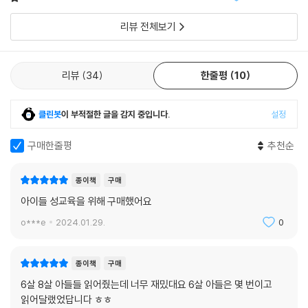
을 해주었습니다 이
리뷰 전체보기
리뷰
34
한줄평
10
클린봇
이 부적절한 글을 감지 중입니다.
설정
구매한줄평
추천순
종이책
구매
아이들 성교육을 위해 구매했어요
o***e
2024.01.29.
0
종이책
구매
6살 8살 아들들 읽어줬는데 너무 재밌대요 6살 아들은 몇 번이고
읽어달랬었답니다 ㅎㅎ