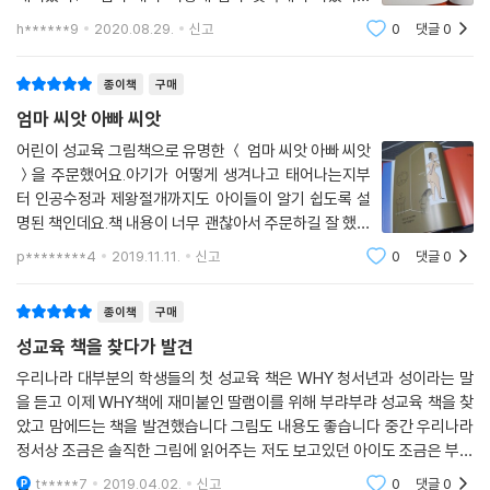
라는 질문에 어릴때는 그럭저럭 두리뭉실하게 넘어갔지
h******9
2020.08.29.
신고
0
댓글
0
만 아이가 점차 커가면서 올바르게 알려줘야겠다는 생각
이 들더라구요.. 그림체가 따듯하고 자연수
종이책
구매
엄마 씨앗 아빠 씨앗
어린이 성교육 그림책으로 유명한 ＜ 엄마 씨앗 아빠 씨앗
＞을 주문했어요.아기가 어떻게 생겨나고 태어나는지부
터 인공수정과 제왕절개까지도 아이들이 알기 쉽도록 설
명된 책인데요.책 내용이 너무 괜찮아서 주문하길 잘 했다
는 생각이 들더라구요.^^ 호기심 많은 아이들은 성에대해
p********4
2019.11.11.
신고
0
댓글
0
서 궁금증이 참 많죠?남자와 여자의 몸의 생김새가 왜 다
른지 이것 저것 물어보면 어디서부터 어디까
종이책
구매
성교육 책을 찾다가 발견
우리나라 대부분의 학생들의 첫 성교육 책은 WHY 청서년과 성이라는 말
을 듣고 이제 WHY책에 재미붙인 딸램이를 위해 부랴부랴 성교육 책을 찾
았고 맘에드는 책을 발견했습니다 그림도 내용도 좋습니다 중간 우리나라
정서상 조금은 솔직한 그림에 읽어주는 저도 보고있던 아이도 조금은 부끄
러웠지만 나름 최선을 다해서 솔직하게 .. 종교적으로도 부합해서..^^ 설명
t*****7
2019.04.02.
신고
0
댓글
0