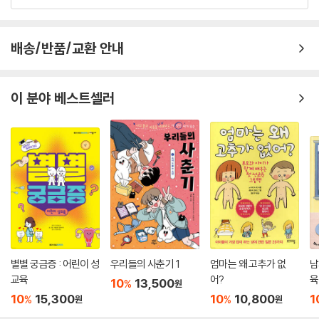
배송/반품/교환 안내
이 분야 베스트셀러
별별 궁금증 : 어린이 성
우리들의 사춘기 1
엄마는 왜 고추가 없
남
교육
어?
육
10
13,500
%
원
10
15,300
10
10,800
1
%
%
원
원