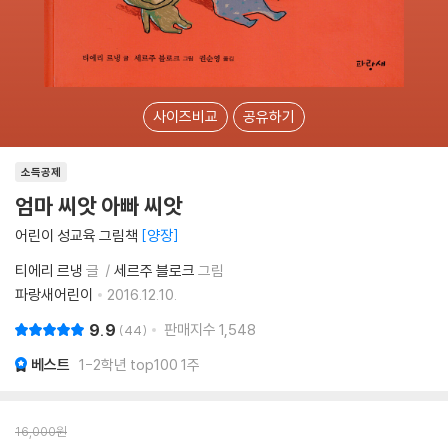
사이즈비교
공유하기
소득공제
엄마 씨앗 아빠 씨앗
어린이 성교육 그림책
양장
티에리 르냉
글
세르주 블로크
그림
파랑새어린이
2016.12.10.
9.9
판매지수
1,548
44
베스트
1-2학년 top100 1주
16,000
원