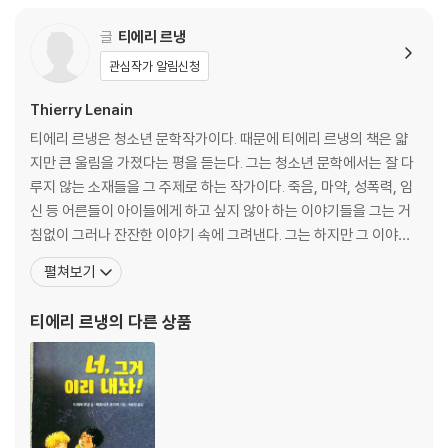
부모에게 질문하는 것 자체가, 우리 아이가 잘 자라나고 있고 부모를 신뢰
글
티에리 르냉
한다는 좋은 신호라고 합니다. 우리 아이의 질문에 당황하여 섣불리 돌려
말하거나 피하지 말고, 『엄마 씨앗 아빠 씨앗』그림책과 함께 쉽고 정확하
관심작가 알림신청
게 알려 주세요. 아이가 올바른 성 정체성을 갖고, 부모와 신뢰를 쌓아 가는
Thierry Lenain
발판이 되어 줄 거예요.
티에리 르냉은 청소년 문학작가이다. 때문에 티에리 르냉의 책은 얇
지만 큰 울림을 가졌다는 평을 듣는다. 그는 청소년 문학에서는 잘 다
루지 않는 소재들을 그 주제로 하는 작가이다. 죽음, 마약, 성폭력, 임
신 등 어른들이 아이들에게 하고 싶지 않아 하는 이야기들을 그는 거
침없이 그러나 잔잔한 이야기 속에 그려낸다. 그는 하지만 그 이야기
들로 아이들이 그런 이슈들에 대해 가졌으면 하는 건강한 생각들을
펼쳐보기
이끌어낸다. 마약을 다룬 <악마와의 계약>은 불안한 청소년의 행동
과 심리를 숨기는 대신 그대로 보여주면서 분명히 '마약은 바쁘다'라
티에리 르냉
의 다른 상품
는 메세지를 전하고 있으며, <별빛을 타고 온 아