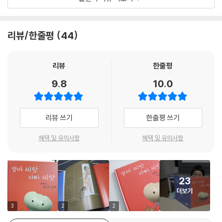
록 알려 주는 것이 바로 유아기 때 필요한 성교육이고요.
특히 성교육은 부모와 자녀 관계가 으뜸으로 중요합니다. 유아 및 어린이
리뷰/한줄평
44
는 누군가 내 몸을 만졌을 때 기분이 좋지 않다면 “싫어요, 안 돼요, 도와주
세요!”라고 외치도록 배웁니다. 이때 부모와 애착관계가 잘 형성된 아이들
은 ‘기분이 좋지 않은 느낌’, 부정적인 스킨십을 재빨리 알아챈다고 해요.
리뷰
한줄평
더 나아가 나쁜 일을 겪었을 때 부모에게 곧바로 털어놓느냐 아니냐 또한
9.8
10.0
평소 부모와의 관계가 어떤지에 따라 달라지지요. ‘성폭력 예방 교육’에만
기대지 말고, 평소 가정에서, 일상에서 성교육이 이루어져야 하는 까닭입
니다. 성교육을 어색하다거나 어렵게 생각하지 말고 『엄마 씨앗 아빠 씨
리뷰 쓰기
한줄평 쓰기
앗』의 상상력 넘치는 글과 간결하게 핵심을 전하는 그림을 보며, 궁금증도
해소하고 서로 믿음을 쌓아 가는 시간을 마련해 보세요.
혜택 및 유의사항
혜택 및 유의사항
23
더보기
3
2
2