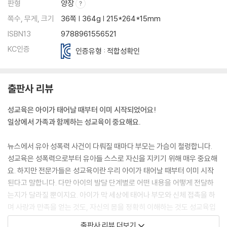
판형
양장
쪽수, 무게, 크기
36쪽 | 364g | 215*264*15mm
ISBN13
9788961556521
KC인증
인증유형 : 적합성확인
출판사 리뷰
성교육은 아이가 태어날 때부터 이미 시작되었어요!
일상에서 가족과 함께하는 성교육이 중요해요.
뉴스에서 유아 성폭력 사건이 다뤄질 때마다 부모는 가슴이 철렁합니다.
성교육은 성폭력으로부터 유아들 스스로 자신을 지키기 위해 매우 중요해
요. 하지만 전문가들은 성교육이란 우리 아이가 태어날 때부터 이미 시작
된다고 말합니다. 다만 아이의 발달 단계별로 어떤 내용을 어떻게 전달하
는지가 달라질 뿐이지요. 아이가 막 세상에 태어나 부모와 신체 접촉을 하
며 사랑과 만족을 얻는 것도, 자신의 몸을 정확히 이해하는 것도 성교육입
니다. 남녀의 신체 차이를 알고 자신의 몸과 상대방의 몸을 소중히 여기도
출판사 리뷰 더보기