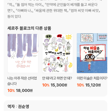
『적』, 『돌 씹어 먹는 아이』, 『만약에 군인들이 베개를 들고 싸운다
면?』, 『아빠와 나』, 『싸움에 관한 위대한 책』 『엄마 씨앗 아빠 씨앗』
등이 있다.
세르주 블로크
의 다른 상품
나는 아주 작은 선이었
안 돼!라고 하면 안 돼?
이런 미술은 처음이지?
습니다
10
15,300
10
15,120
%
%
원
원
10
18,000
%
원
역자 : 권순영