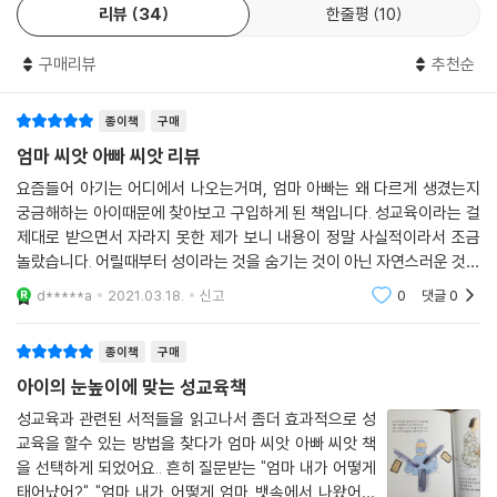
리뷰
34
한줄평
10
구매리뷰
추천순
종이책
구매
엄마 씨앗 아빠 씨앗 리뷰
요즘들어 아기는 어디에서 나오는거며, 엄마 아빠는 왜 다르게 생겼는지
궁금해하는 아이때문에 찾아보고 구입하게 된 책입니다. 성교육이라는 걸
제대로 받으면서 자라지 못한 제가 보니 내용이 정말 사실적이라서 조금
놀랐습니다. 어릴때부터 성이라는 것을 숨기는 것이 아닌 자연스러운 것으
로 받아들일 수 있도록 커갈 수록 차차 교육해나갈 예정이에요. 씨앗이 어
d*****a
2021.03.18.
신고
0
댓글
0
떻게 만들어지고
종이책
구매
아이의 눈높이에 맞는 성교육책
성교육과 관련된 서적들을 읽고나서 좀더 효과적으로 성
교육을 할수 있는 방법을 찾다가 엄마 씨앗 아빠 씨앗 책
을 선택하게 되었어요.. 흔히 질문받는 "엄마 내가 어떻게
태어났어?" "엄마 내가 어떻게 엄마 뱃속에서 나왔어?"