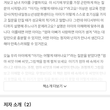
겨보고 남녀 차이를 구별하지요. 이 시기에 부모를 가장 곤란하게 하는 질
문이 시작됩니다. “아기는 어떻게 태어나요?”라고요! 이상은 성교육 전문
강사(탁틴내일청소년성문화센터)는 아이가 이렇게 스스로 호기심을 가지
고 질문을 던질 때가 성교육의 적기라고 말합니다. 그런데 어디서부터 어
디까지 설명해 주느냐가 문제라고요? 설명은 아이의 이해력에 맞추어 줍
니다. 이를테면 어떤 아이는 “엄마 아빠가 사랑하면 아이가 생겨.”라는 대
답만으로 충분할 수 있지만, 어떤 아이는 정자와 난자가 만나서 생긴다고
해야 만족스러워할 수 있거든요.
오늘 우리 아이에게 “아기는 어떻게 태어나요?”라는 질문을 받았다면 『엄
마 씨앗 아빠 씨앗』그림책을 함께 펼쳐 보세요. 아기가 엄마 배 속에서 자
라나고 태어나는 과정, 엄마 씨앗과 아빠 씨앗이 만나는 과정까지 그림을
보고 이해할 수 있어요. 무엇보다도 이 책은 엄마 배 속에서 두 씨앗이 만나
지 못했을 때, 또 아기가 엄마 질을 통해 나오지 못할 때 어떻게 태어나는
지, 인공 수정과 제왕 절개 이야기까지 빠짐없이 담았어요. 인공 수정이나
책소개 더보기
제왕 절개로 태어난 아이들 또한 소외되지 않고, 자신의 탄생 이야기를 알
게 되어 자존감도 높아질 거예요.
저자 소개
2
성교육 전문가들은 자기 몸에 관해 궁금해하고 아기가 어떻게 태어나는지