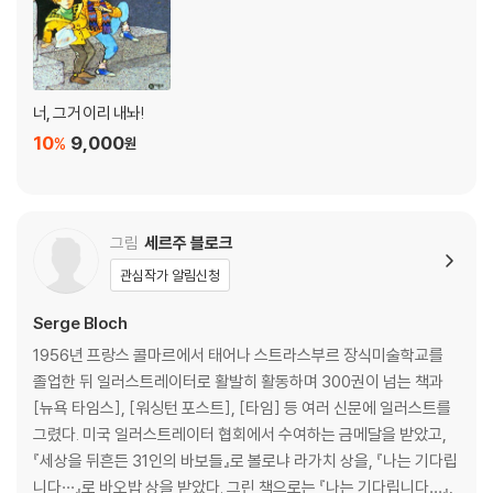
너, 그거 이리 내놔!
10
9,000
%
원
그림
세르주 블로크
관심작가 알림신청
Serge Bloch
1956년 프랑스 콜마르에서 태어나 스트라스부르 장식미술학교를
졸업한 뒤 일러스트레이터로 활발히 활동하며 300권이 넘는 책과
[뉴욕 타임스], [워싱턴 포스트], [타임] 등 여러 신문에 일러스트를
그렸다. 미국 일러스트레이터 협회에서 수여하는 금메달을 받았고,
『세상을 뒤흔든 31인의 바보들』로 볼로냐 라가치 상을, 『나는 기다립
니다···』로 바오밥 상을 받았다. 그린 책으로는 『나는 기다립니다…』,