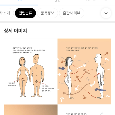
44
자 소개
관련분류
품목정보
출판사 리뷰
상세 이미지