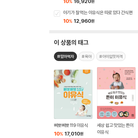
10
16,920
%
원
아기가 잘 먹는 이유식은 따로 있다 간식편
10
12,960
%
원
이 상품의 태그
#맘마먹자
#육아
#아이입맛저격
삐뽀삐뽀 119 이유식
세상 쉽고 맛있는 튼이
이유식
10
17,010
%
원