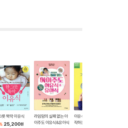
그릇 뚝딱 이유식
라임맘의 실패 없는 아
이유식 끝나자마자 시
아기가 
이주도 이유식&유아식
작하는 15~50개월 기
은 따로 
25,200
%
원