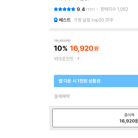
9.4
판매지수
1,062
101
베스트
가정 살림 top20 31주
18,800
원
10
16,920
YES포인트
앱 다운 시 1천원 상품권
결제혜택
종이책
16,920