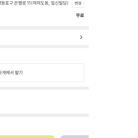
등포구 은행로 11(여의도동, 일신빌딩)
변경
무료
가게에서 팔기