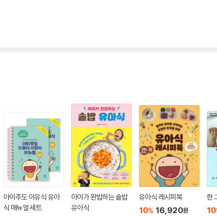
아이주도 이유식 유아
아이가 완밥하는 솥밥
유아식 레시피북
한 
식 매뉴얼 세트
유아식
10
16,920
10
%
원