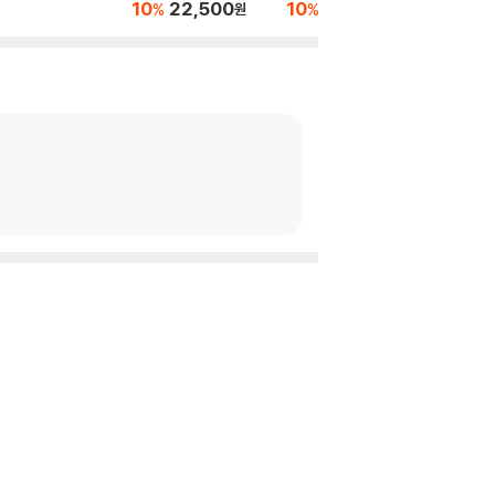
본 유아식
10
22,500
10
21,600
10
1
%
%
%
원
원