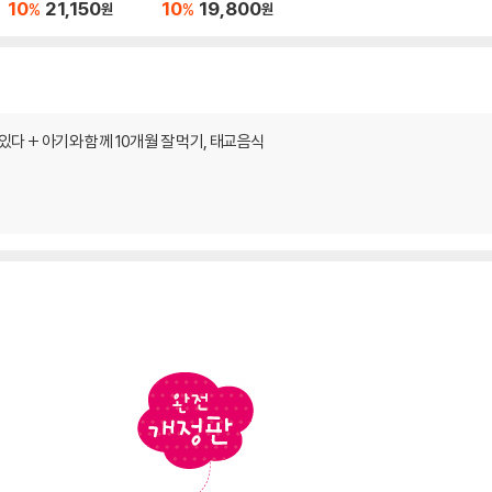
10
21,150
10
19,800
%
%
원
원
있다 + 아기와 함께 10개월 잘 먹기, 태교음식