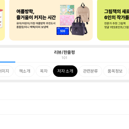
리뷰/한줄평
101
이미지
책소개
목차
저자 소개
관련분류
품목정보