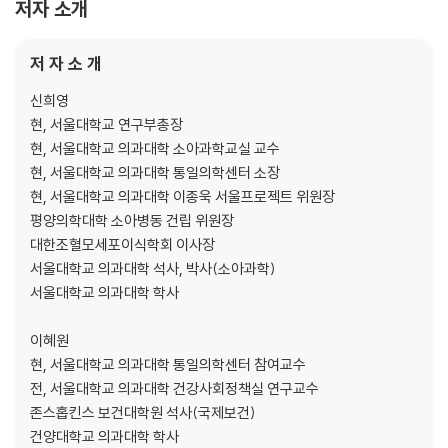
저자 소개
2. 예방의학제도
3. 의사담당구역제도(호담당의사제)
저 자 소 개
제2절 북한 보건의료 전달체계
1. 보건의료 전달체계 개요
신희영
2. 의료기관 현황
현, 서울대학교 연구부총장
3. 비공식 보건의료 전달체계: 장마당과 약품 전달체계
현, 서울대학교 의과대학 소아과학교실 교수
더 알아보기 1 북한의 병원 체계는 남한과 어떻게 다를까?
현, 서울대학교 의과대학 통일의학센터 소장
제3절 북한 보건의료인력 현황 및 양성체계
현, 서울대학교 의과대학 이종욱 서울프로젝트 위원장
1. 북한 보건의료인력 현황
평양의학대학 소아병동 건립 위원장
2. 북한 보건의료인력 양성체계
대한조혈모세포이식학회 이사장
제4절 북한 보건의료 정책행정 조직 체계
서울대학교 의과대학 석사, 박사(소아과학)
1. 조선로동당 및 국가기구 조직
서울대학교 의과대학 학사
2. 북한 보건의료 정책 및 행정 조직
3. 대외원조 수원 조직
이혜원
더 알아보기 2 북한 의학잡지 알아보기
현, 서울대학교 의과대학 통일의학센터 참여교수
전, 서울대학교 의과대학 건강사회정책실 연구교수
제3장 북한 주요 보건지표 현황
존스홉킨스 보건대학원 석사(국제보건)
건양대학교 의과대학 학사