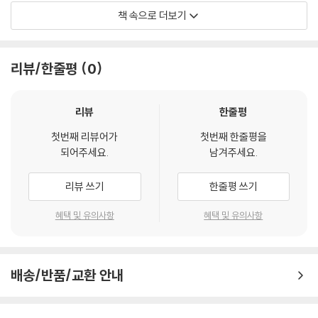
약재 재배와 채취 작업까지도 이어지고 있다고는 하지만 근본적인 대책마
책 속으로 더보기
련 없이는 북한 보건의료의 개선이 어려운 실정이다.(2쪽)
북한에서는 고난의 행군 시기를 거치며 여러 사회문제들이 발생한다. 식량
리뷰/한줄평
0
난에 따른 영양결핍을 비롯하여 각종 감염병의 창궐로 북한 전역에서 사상
자가 급증하였다. 이러한 북한의 열악한 보건의료 위기에서 국민건강과 인
도주의 원칙을 따라 국제기구와 남한은 대북지원 등의 명목으로 많은 지원
리뷰
한줄평
약품을 북한으로 보냈다. 그러나 이는 국가시스템과 주민 전체를 아우르기
첫번째 리뷰어가
첫번째 한줄평을
에는 역부족이었으며, 무상의료가 쇠퇴하고 유상의료가 현실이 되면서 북
되어주세요.
남겨주세요.
한 주민들은 자발적으로 적응하고 진화하였다. 이러한 변화에 따라, 각급
병원에서는 1990년대부터 치료약을 환자가 직접 구해 오도록 하는 자구
리뷰 쓰기
한줄평 쓰기
책을 실시하기 시작하였고 결국 북한에서도 돈이 있어야 약을 구하는 상황
이 현실화되었다. 이 과정에서 민간의료시장의 한 부분으로써 장마당이 중
혜택 및 유의사항
혜택 및 유의사항
요한 역할을 하게 되어 북한의 보건의료 전달체계에서 주된 비공식 전달체
계로 작동하였다.(33쪽)
배송/반품/교환 안내
북한은 1990년대 경제 침체로 인한 고난의 행군 시기를 겪으면서 인민경
제 시스템이 큰 위기를 맞았다. 북한의 보건의료체계에 소요되는 국가재정
역시 어려움이 더해져 북한은 고난의 행군 시기부터 상당부분 국제기구와