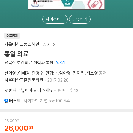
사이즈비교
공유하기
소득공제
서울대학교통일학연구총서
통일 의료
남북한 보건의료 협력과 통합
양장
신희영
,
이혜원
,
안경수
,
안형순
,
임아영
,
전지은
,
최소영
공저
서울대학교출판문화원
2017.02.28.
첫번째 리뷰어가 되어주세요
판매지수
12
베스트
사회과학 계열 top100 5주
26,000
원
26,000