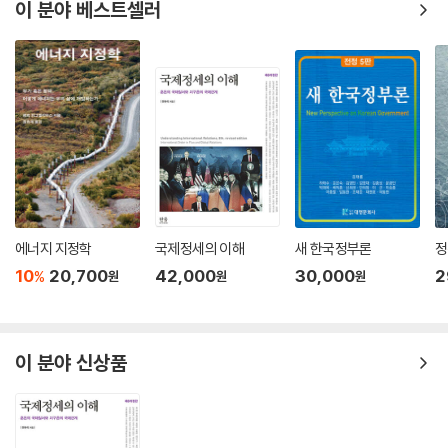
이 분야 베스트셀러
남한 등의 외부 원조에 의존하게 되었다. 이에 따라 북한의 보건의료 조직
체계를 이해하는 데 있어서 북한 내의 보건의료 원조 수원 조직체계를 이
해하는 것이 중요하게 되었다.
북한의 조직 체계 특성상 각각의 수원 조직들은 다른 국가기관들과 마찬가
지로 모든 정책 결정 과정이 조선로동당의 지도하에 집행된다. 북한은 대
외원조 수원 과정에 있어 남한으로부터 원조의 경우에는 조선로동당 당중
앙위원회의 대남정책 전문부서인 통일전선부가, 국제원조의 경우 조선로
동당 국제부가 관련 정책을 결정한다. 대외원조와 관련된 정책 집행과 실
무 담당은 원조 공여 주체와 그 내용에 따라 당과 내각, 외곽단체 소속의 다
양한 기관들이 역할을 담당하고 있다.(58쪽)
에너지 지정학
국제정세의 이해
새 한국정부론
정
10
20,700
42,000
30,000
2
%
원
원
원
북한 주민의 정신 건강정신 건강에 관한 정보는 다른 질병영역에 비해 부
족한 까닭에 북한이탈주민을 대상으로 한 인터뷰 및 실태조사 등을 통해
대부분의 연구가 이루어지고 있다. 북한이탈주민은 탈북 과정과 남한 정착
시기 동안 외상, 스트레스, 우울 등의 심리적, 정신적 고통을 수반하는 것
이 분야 신상품
으로 알려져 있으며 이는 독일 통일 당시 경험과 일반 난민을 대상으로 한
연구에서도 발견되는 현상이다. 이와 같은 남한 내 북한이탈주민을 대상으
로 한 정신건강 연구는 현재 이들의 삶의 질 향상을 위해서도 필요하지만