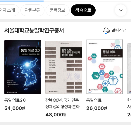
저자 소개
관련분류
품목정보
책 속으로
서울대학교통일학연구총서
알림신청
통일 의료 2.0
광복 80년, 국가 민족
통일 의료
한
정체성의 형성과 분화
사
54,000
26,000
원
원
48,000
2
원