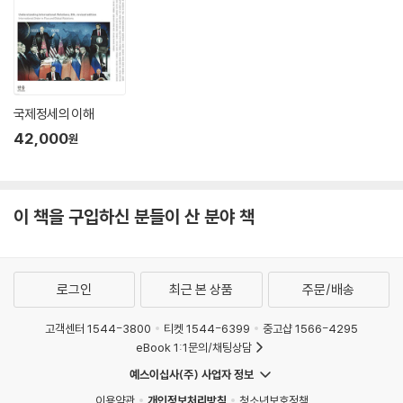
통일 이후 남북한의 사회통합 과정을 대비해서라도 필요한 영역이다.(123
쪽)
대북 보건의료 지원은 북한 주민의 건강권과 직결되는 문제로 한민족이라
는 동포애 정신의 구현과 북한의 인도적 위기 개선이라는 중요한 의의를
지닌다. 대북 보건의료 지원은 남북관계, 국제사회의 정치적 상황과 연계
국제정세의 이해
되지 않는 기본 원칙을 바탕으로 남북 간의 화해와 협력을 실천하는 영역
42,000
원
이다. 따라서 앞서 분석한 국내외 대북 보건의료 지원을 요약 및 분석하여
대북 보건의료 지원의 역할과 향후 역할에 대한 기초 자료로 활용하고자
한다.(174쪽)
이 책을 구입하신 분들이 산 분야 책
남북 보건의료 R&D 전략은 북한을 수혜국의 관점으로 바라보는 것이 아
닌 쌍방향 협력 파트너로 인식한다는 점에서 다양한 중장기적, 긍정적인
효과가 기대된다. 우선 남북 보건의료 R&D를 통하여 이전보다는 북한의
로그인
최근 본 상품
주문/배송
질병부담 파악이 용이해짐으로써 통일대비 한반도의 건강증진을 위한 대
책 마련이 가능하다. 또한 남북한의 협력을 통해 상호 역량을 강화한다면
고객센터 1544-3800
티켓 1544-6399
중고샵 1566-4295
남북 보건의료 기술 수준의 차이를 감소시키는 한편, 기술 및 산업 개발을
eBook 1:1문의/채팅상담
통한 공동이익의 창출도 가능하다. 궁극적으로는 남북 보건의료 R&D가
예스이십사(주) 사업자 정보
통일을 위한 교류협력 증진의 계기이자 남북 보건의료분야의 발전적인 통
이용약관
개인정보처리방침
청소년보호정책