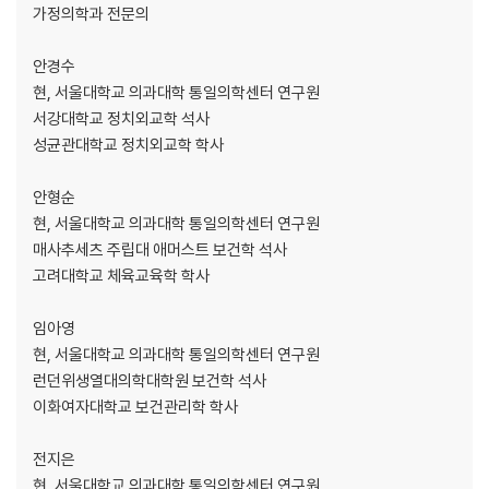
제1절 기초 보건지표
가정의학과 전문의
1. 인구학적 특징
2. 기대수명
안경수
3. 사망률과 사망원인
현, 서울대학교 의과대학 통일의학센터 연구원
4. 질병부담
서강대학교 정치외교학 석사
제2절 모자보건
성균관대학교 정치외교학 학사
1. 모성 사망률과 사망원인
2. 아동 사망률과 사망원인
안형순
3. 모자보건 주요 지표 현황
현, 서울대학교 의과대학 통일의학센터 연구원
제3절 감염성 질환
매사추세츠 주립대 애머스트 보건학 석사
1. 결핵
고려대학교 체육교육학 학사
2. 말라리아
3. B형간염
임아영
4. 기생충
현, 서울대학교 의과대학 통일의학센터 연구원
제4절 비감염성 질환
런던위생열대의학대학원 보건학 석사
1. 비감염성 질환 실태
이화여자대학교 보건관리학 학사
2. 위험요인
3. 기타 비감염성 질환
전지은
더 알아보기 3 독일 통일과 주요 건강 지표 변화
현, 서울대학교 의과대학 통일의학센터 연구원