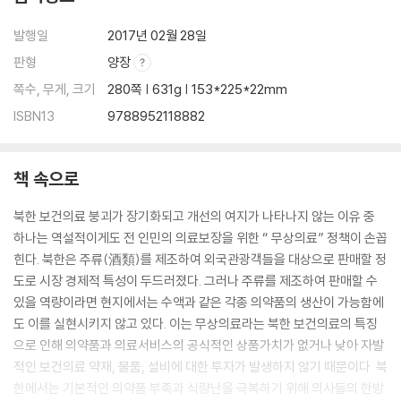
1. 기존 대북 보건의료 지원의 역할
발행일
2017년 02월 28일
2. 대북 보건의료 지원의 향후 역할
제2절 지속가능한 남북 보건의료 교류협력 증진 방안
판형
양장
1. 남북 보건의료 R&D의 필요
쪽수, 무게, 크기
280쪽 | 631g | 153*225*22mm
2. 남북 보건의료 R&D의 기획
ISBN13
9788952118882
3. 기대효과
제3절 탈북의사 자격 인정 및 재교육 방안
1. 탈북의사 자격 인정 및 재교육 방안의 필요성
책 속으로
2. 탈북의사 자격 인정 방안
3. 탈북의사 재교육 방안
북한 보건의료 붕괴가 장기화되고 개선의 여지가 나타나지 않는 이유 중
4. 기대효과
하나는 역설적이게도 전 인민의 의료보장을 위한 “ 무상의료” 정책이 손꼽
힌다. 북한은 주류(酒類)를 제조하여 외국관광객들을 대상으로 판매할 정
참고문헌
도로 시장 경제적 특성이 두드러졌다. 그러나 주류를 제조하여 판매할 수
부록1. 남북 보건의료의 교류협력 증진에 관한 법률안
있을 역량이라면 현지에서는 수액과 같은 각종 의약품의 생산이 가능함에
부록2. 남북 관계 보건의료 분야 주요 일지(1993~2016년)
도 이를 실현시키지 않고 있다. 이는 무상의료라는 북한 보건의료의 특징
찾아보기
으로 인해 의약품과 의료서비스의 공식적인 상품가치가 없거나 낮아 자발
Abstract
적인 보건의료 약재, 물품, 설비에 대한 투자가 발생하지 않기 때문이다. 북
한에서는 기본적인 의약품 부족과 식량난을 극복하기 위해 의사들의 한방