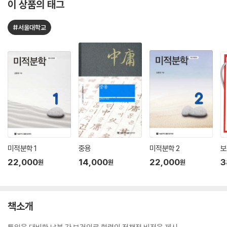
이 상품의 태그
#서울대학교
미적분학 1
중용
미적분학 2
보
22,000
14,000
22,000
3
원
원
원
책소개