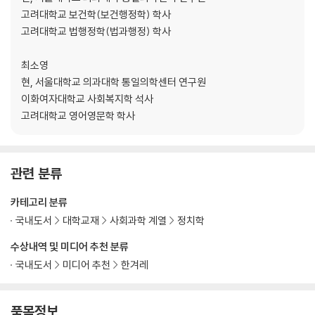
고려대학교 보건학(보건행정학) 학사
제4장 국내외 대북 보건의료 지원
고려대학교 법행정학(법과행정) 학사
제1절 대북 보건의료 지원의 추진 과정 및 분석 범위
최소영
1. 대북지원 추진 배경 및 변천 과정
현, 서울대학교 의과대학 통일의학센터 연구원
2. 대북 보건의료 지원 분석 범위
이화여자대학교 사회복지학 석사
제2절 국외 대북 보건의료 지원
고려대학교 영어영문학 학사
1. 대북 보건의료 개발지원
2. 인도적 대북 보건의료 지원
제3절 국내 대북 보건의료 지원
관련 분류
1. 남북협력기금을 통한 대북지원
2. 남북협력기금을 통한 대북 보건의료 지원
카테고리 분류
제4절 요약과 결론
국내도서
대학교재
사회과학 계열
정치학
더 알아보기 4 북한을 가장 많이 지원하는 나라는 어디일까?
수상내역 및 미디어 추천 분류
국내도서
미디어 추천
한겨레
제5장 통일을 대비한 남북 보건의료 통합 주요 이슈
품목정보
제1절 통일을 준비하는 대북 보건의료 지원