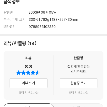
품목정보
2. 사도행전 이후의 사도바울
발행일
2003년 06월 05일
10과 성경일독학교를 마치며
쪽수, 무게, 크기
330쪽 | 782g | 188*257*30mm
1. 성경일독학교의 결론 : 선악과
2. 선악과, 그것이 알고 싶다
ISBN13
9788953102330
리뷰/한줄평
14
리뷰
한줄평
8.8
첫번째 한줄평을
남겨주세요.
리뷰 쓰기
한줄평 쓰기
혜택 및 유의사항
혜택 및 유의사항