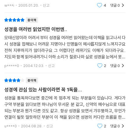
부분을 읽었는데, 그야말로 그동안 머리 속에서 뒤죽박죽이거나 흐릿하게
w***i
2005.01.20.
신고
4
댓글
0
만 여겨지던
종이책
성경을 여러번 읽었지만 이번엔..
모태신앙이라 어려서 부터 성경을 여러번 읽어왔는데 이책을 읽고나서 다
시 성경을 접해보니 어려운 지명이나 인명들이 예사롭지않게 느껴지구요
전혀 지루하지가 않더라구요 그 어렵다던 레위기도 이해가 되더라구요..
지도와 함께 읽어내려가니 아하 소리가 절로나와 실로 성경을 눈에서 못땔
정도라니깐요.. 가까운 사람 특히 친구에게 소개하고픈 책 중에 하나인거
p*****0
2004.12.03.
신고
2
댓글
0
같아요.. 꼭
종이책
성경에 관심 있는 사람이라면 꼭 1독을...
성경을 통독하다보면 중간에 꼭 멈추게 되는 부분들이 있습니다. 게다가
구약 부분을 읽다보면 하나님이 무서운 분 같고, 신약의 예수님으로 대표
되는 부분과 뭔가 다른 것도 같고.. 항상 성경을 보면서 갸우뚱하고, 무언가
연결이 될듯 말듯하던 부분이 이 책을 읽으면 성경의 커다란 흐름을 한번
에 꿸 수 있습니다. 무엇보다도 확실한 관점을 가지고, 역사적 흐름에 맞추
u****0
2004.08.28.
신고
2
댓글
0
어 성경을