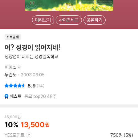
미리보기
사이즈비교
공유하기
소득공제
어? 성경이 읽어지네!
생장점이 터지는 성경일독학교
이애실
저
두란노
2003.06.05.
8.9
14
베스트
종교 top20 48주
15,000
원
10
13,500
YES포인트
750원 (5%)