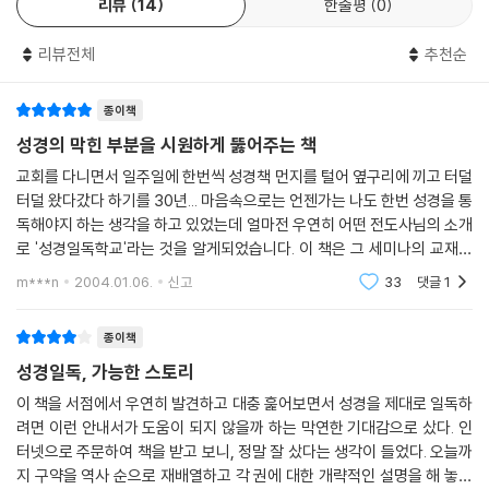
리뷰
14
한줄평
0
리뷰전체
추천순
종이책
성경의 막힌 부분을 시원하게 뚫어주는 책
교회를 다니면서 일주일에 한번씩 성경책 먼지를 털어 옆구리에 끼고 터덜
터덜 왔다갔다 하기를 30년... 마음속으로는 언젠가는 나도 한번 성경을 통
독해야지 하는 생각을 하고 있었는데 얼마전 우연히 어떤 전도사님의 소개
로 '성경일독학교'라는 것을 알게되었습니다. 이 책은 그 세미나의 교재로
쓰이는 책인데 우선 성경을 한번이라도 읽어보려고 시도해본 사람은 다 느
m***n
2004.01.06.
신고
33
댓글
1
꼈을테지만 성
종이책
성경일독, 가능한 스토리
이 책을 서점에서 우연히 발견하고 대충 훑어보면서 성경을 제대로 일독하
려면 이런 안내서가 도움이 되지 않을까 하는 막연한 기대감으로 샀다. 인
터넷으로 주문하여 책을 받고 보니, 정말 잘 샀다는 생각이 들었다. 오늘까
지 구약을 역사 순으로 재배열하고 각 권에 대한 개략적인 설명을 해 놓은