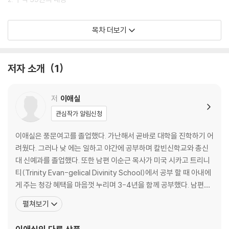
2과 역사서, 시가서, 예언서는 서로 통하지 않습니다
목차 더보기
1. 구약 성경 39권을 시간 순서대로 다시 분류합시다
3과 성경을 꿰뚫는 안경(관점1, 관점2)
저자 소개
1
1. 관점 1: 성경은 '누가 왕이냐?'를 다룬 왕 싸움 이야기다
2. 관점 2: 샛 계열은 가인 계열과 섞이면 안된다, 정복해야 한다
3. 관점 1, 관점 2를 마치면서
저
이애실
관심작가 알림신청
4과 구약 성경 읽기 실제(1) 창ㆍ출ㆍ민ㆍ수ㆍ삿ㆍ삼ㆍ왕
1. 창세기 읽기
이애실은 풍문여고를 졸업했다. 가난해서 곧바로 대학을 진학하기 어
2. 출애굽기 읽기
려웠다. 그러나 낮 에는 일하고 야간에 공부하며 칼빈신학교와 총신
3. 민수기 읽기
대 신예과를 졸업했다. 또한 남편 이순근 목사가 미국 시카고 트리니
4. 여호수아 읽기
티(Trinity Evan-gelical Divinity School)에서 공부 할 때 아내에
5. 사사기 읽기
게 주는 청강 혜택을 마음껏 누리며 3-4년을 함께 공부했다. 남편이
6. 사무엘상ㆍ하 읽기
학위를 마친 후 시카고를 떠나 메릴랜드 볼티모어 벧엘교회를 담임하
펼쳐보기
7. 열왕기상ㆍ하 읽기
게 됐을 때 「어? 성경이 읽어지네!」를 예기치 않게 집필하게 된다. 이
책은 2003년 처음 출판된 이후 2019년까지 52만 부가 출판되어 한