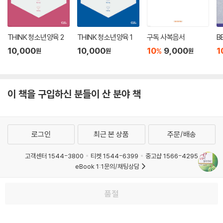
THINK 청소년양육 2
THINK 청소년양육 1
구독 사복음서
B
10,000
10,000
10
9,000
1
%
원
원
원
이 책을 구입하신 분들이 산 분야 책
로그인
최근 본 상품
주문/배송
고객센터 1544-3800
티켓 1544-6399
중고샵 1566-4295
eBook 1:1문의/채팅상담
예스이십사(주) 사업자 정보
품절
이용약관
개인정보처리방침
청소년보호정책
PC버전
회사소개
거래처관계자께
도서홍보
광고