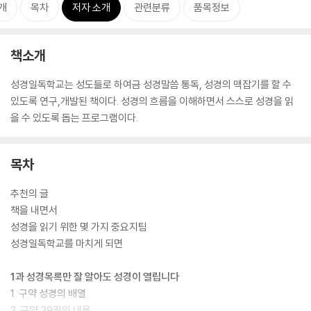
개
목차
저자 소개
관련분류
품목정보
책소개
성경일독학교는 성도들로 하여금 성경말씀 통독, 성경의 맥잡기를 할 수
있도록 연구,개발된 책이다. 성경의 흐름을 이해하면서 스스로 성경을 읽
을 수 있도록 돕는 프로그램이다.
목차
추천의 글
책을 내면서
성경을 읽기 위한 몇 가지 중요지팀
성경일독학교를 마치게 되면
1과 성경목록만 잘 알아도 성경이 열립니다
1. 구약 성경의 배열
2. 구약 39권의 내용