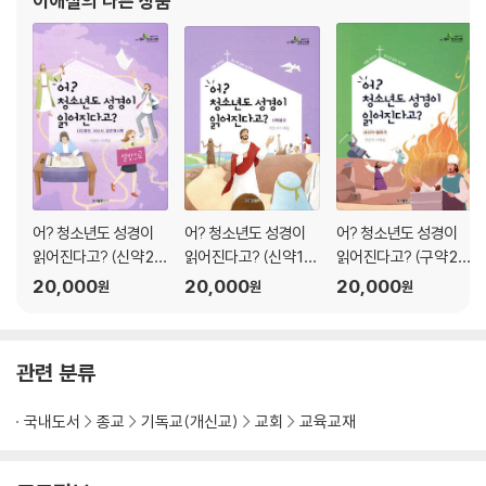
이애실
의 다른 상품
5과 구약 성경 읽기 실제(2) 대ㆍ라ㆍ느
국교계의 대표적인
1. 역대상ㆍ하 읽기
2. 에스라, 느헤미야 읽기
6과 신구약 중간시대를 알아야 신약이 열립니다
1. 바뀌고 바뀌는 팔레스타인 땅의 패권
2. 신약에 등장하는 주요직책들
7과 신약 속으로 오신 '왕'- 예수님
어? 청소년도 성경이
어? 청소년도 성경이
어? 청소년도 성경이
1. 간추린 신약목록
읽어진다고? (신약 2
읽어진다고? (신약 1
읽어진다고? (구약 2
2. 신약 읽기의 난제
탄/학생용)
탄/학생용)
탄/학생용)
20,000
20,000
20,000
원
원
원
8과 시간 순서대로 다시 정리한 사복음서
1. 예수님의 행적도 관점이 있어야 읽어집니다
관련 분류
2. 사복음서 시간 순서대로 읽기
3. 복음서와 사도행전 중간지대
국내도서
종교
기독교(개신교)
교회
교육교재
9과 사도행전과 거기 얽혀있는 바울서신들
1. 사도행전 읽으며 서신서들 연결하기