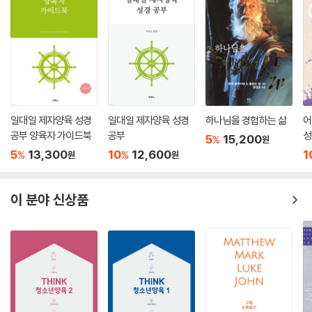
일대일 제자양육 성경
일대일 제자양육 성경
하나님을 경험하는 삶
어
공부 양육자 가이드북
공부
성
5
15,200
%
원
과
5
13,300
10
12,600
1
%
%
원
원
이 분야 신상품