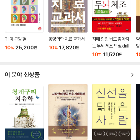
발달하였던 반면에 동양에는 변화(易)를 다루는 ‘역학(易學)’이 존재하였
다. 이 동서양의 ‘역학’(力學)과 ‘역학’(易學)은 공히 변화를 예측하는 도
구로서 동서양 자연과학의 근간을 이룬다. 서양 역학의 발달은 빛나는 물
질 문명을 이루는 초석이 되었으나 동양의 역학은 동양의 다섯 가지 실용
적인 학문인 ‘동양오술(東洋五術)’, 즉 ‘명복의상산(命卜醫相山)’의 기
귀 이 구멍 혈
동양의학 치료 교과서
치매 걸린 뇌도 좋아지
약
초 이론이 되었다.
는 두뇌 체조 드릴 drill
방
10
25,200
10
17,820
%
%
원
원
법
10
11,520
1
%
원
동양의 오술 중에서 세 번째인 의학은 중의학(中醫學) 또는 한의학(韓醫
學)으로 그 전성기를 구가하고 있으나, 운명이나 점술 그리고 음양택, 풍
수 등은 제도권 밖의 음지에서도 결코 소멸되는 법이 없이 면면히 그 맥을
이 분야 신상품
이어오고 있는데 그 이유는 이들이 자연의 섭리를 모델화한 학문으로서 결
코 사라지지 않는 생명력을 지니고 있기 때문이다.
《역경》은 사고방식이 매우 복잡하지만 그 요체는 ‘상(象), 수(數), 이
(理)’다. 특히, ‘상’을 근본으로 삼는다. 이 책은 독자들이 이 체계를 전면적
으로 이해할 수 있도록, 공자가 저술한 《상전》(象傳)을 중심으로, 문왕의
괘사(卦辭)를 결합하여 ‘상, 수, 리’를 하나로 응축, 64괘를 총체적으로 해
석하여 이해하기 쉽도록 만들었다는 데에 장점이 있다.