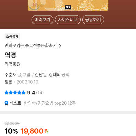
미리보기
사이즈비교
공유하기
소득공제
만화로읽는 중국전통문화총서
역경
의역동원
주춘재
글,그림
김남일
,
강태의
공역
청홍
2003.10.10.
9.4
14
베스트
한의학/민간요법 top20 12주
22,000
원
10
19,800