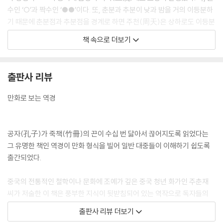
제44괘 구(?)
수인 ‘○’과 짝수인 ‘●●’이다. 또, 춘분과 추분이 낮과 밤을 거의 이등분하
제45괘 췌(萃)
기 때문에 춘분점과 추분점을 경계로 하면 주천(周天)은 상하로도 이등분
제46괘 승(升)
된다. 이렇게 해서, 춘분과 추분을 연결하는 선과 하지와 동지를 연결하는
책 속으로 더보기
제47괘 곤(困)
선이 각각 천구(天球)를 이등분하여 네 개씩 분리, 사계를 형성하는 것이
제48괘 정(井)
다.
제49괘 혁(革)
--- p.20
출판사 리뷰
제50괘 정(鼎)
제51괘 진(震)
‘대연의 수’에서의 ‘대’(大)는 우주의 지극(至極), ‘연’(衍)은 연산(演算)
만화로 보는 역경
제52괘 간(艮)
을 가리킨다. 옛 사람은, 이 숫자는 우주공간의 변화운행의 다양한 정보를
제53괘 점(漸)
나타내고 있으며 그렇기 때문에 사물의 변화를 파악하려면 이 숫자를 근거
제54괘 귀매(歸妹)
로 삼아야 한다고 보았다. 과거의 서법(筮法) 《계사상전》에서의, “대연의
공자(孔子)가 죽책(竹冊)의 끈이 수십 번 닳아서 끊어지도록 읽었다는
제55괘 풍(豊)
수는 50이며 그 용(用)은 사십유구(四十有九)다”라는 말은, 역시 옛 사
그 유명한 책인 역경이 만화 형식을 빌어 일반 대중들이 이해하기 쉽도록
제56괘 여(旅)
람이 규표의 운용에서 얻은 것으로, 하나를 남겨두고 사용하지 않으면 자
출간되었다.
제57괘 손(巽)
연의 운행을 기틀로 삼은 서법에 의해 6, 7, 8, 9를 얻을 수 있지만 이 네 개
제58괘 태(兌)
의 숫자는 음양태소(陰陽太少)라는 ‘하도’의 바깥 쪽 수에 해당한다.
중국의 전통적인 철학이나 문화에 조예가 깊은 중국 청년 화가인 주춘재
제59괘 환(渙)
--- p.20
씨가 저술한 이 책은 풍부한 지식이 뒷받침되어 있는 역작으로 독자들의
제60괘 절(節)
욕구를 충족시켜 주고 있으며, ‘주역’하면 어려운 책이라고 선입견을 가진
제61괘 중부(中孚)
출판사 리뷰 더보기
선천팔괘는 천지(天地: 하늘과 땅), 산택(山澤: 산과 연못), 뇌풍(雷風:
독자들이라도 흥미롭게 접근할 수 있도록 기초부터 차근차근 쉽고 명료하
제62괘 소과(小過)