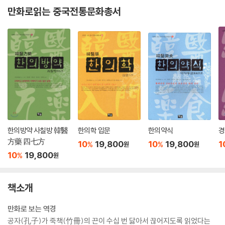
만화로읽는 중국전통문화총서
한의방약 사칠방 韓醫
한의학 입문
한의약식
경
方藥 四七方
10
19,800
10
19,800
1
%
%
원
원
10
19,800
%
원
책소개
만화로 보는 역경
공자(孔子)가 죽책(竹冊)의 끈이 수십 번 닳아서 끊어지도록 읽었다는