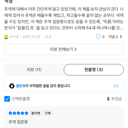
역경
많다.
주역에 대해서 아주 간단하게 알고 있었기에, 이 책을 보자 관심이 갔다. 나
에게 있어서 주역은 배울수록 재밌고, 파고들수록 끝이 없는 공부다. 어려
《역경》은 《시경》, 《서경》, 《예경》, 《악경》, 《춘추》 등, 육경(六經) 중의
울 수도 있지만, 이 책은 주역 입문용으로도 읽을 수 있도록, '역易'이라는
하나로 중국 전통문화의 시조로서 그 세계관과 방법론을 제공함과 동시에
한자가 '일월日月' 을 담고 있다는 것부터 시작해 64괘 하나하나를 모두
현대 인류에게도 큰 영향을 끼치고 있다. 《역경》을 이해할 수 있어야 사물
다루는 책이다. 정독하려면 시간은 좀 걸릴 것 같다.
j***9
2021.11.10.
신고
0
댓글
0
의 표층에 얽매이지 않고 사물의 참 모습을 이해할 수 있다.
리뷰 전체보기
역대 사상가들 가운데 아마 주역을 연구하지 않은 사람은 없을 것이다. 학
문의 황금기라고 하는 송나라 시대의 내노라는 사상가들은 너나 할 것 없
이 주역의 대가들이었다. 그들은 주역에 나오는 괘상, 하도, 낙서, 팔괘, 육
리뷰
11
한줄평
3
십사괘 등의 내용을 음미하면서 자신의 자연철학을 완성하여 나갔다. 이러
한 사상들이 쌓여가면서 현재 동양인들의 사고방식을 만들어 나가게 되었
클린봇
이 부적절한 글을 감지 중입니다.
설정
다.
구매한줄평
추천순
근대 사회의 모든 가치판단 기준이 서양적 사고방식의 기준으로 형성된 데
대한 반성과 변화를 모색하는 ‘살아있는 대안’으로서 21세기에는 동양사상
종이책
구매
이 선택되고 있는 가운데, 이 책은 근대 사회에서 잃어버린 공백을 메워주
주역 입문용
는 책으로, 동양의 자연사상이 미개한 시대에 자연의 물상에서 확립한 조