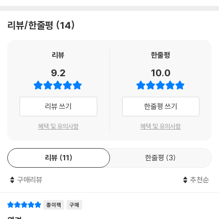
천둥과 바람), 수화(水火: 물과 불)의 순서로 이루어져 있으며 광범위한
게 서술되어 있다.
제63괘 기제(旣濟)
부분에서 세밀한 부분에 이르기 때문에 ‘대응(對應)의 역(易)’이라고 한
제64괘 미제(未濟)
리뷰/한줄평
14
다.
이미 중국, 일본, 대만 등지에서 간행되어 선풍적인 인기를 끌었을 정도로
--- p.31
많이 알려진 책이다.
제4장 천인합일(天人合一)을 바탕으로 양생(養生)을 말한다
리뷰
한줄평
의역동원(醫易同源)
‘하도’의 수는 1에서 10까지로 생(生)을 체(體)로 삼으며 모든 수를 포함
오행귀속도(五行歸屬圖)
9.2
10.0
한다. ‘낙서’의 수는 1에서 9까지로 극(克)을 용(用)으로 삼으며 10은 포
오운육기(五運六氣)와 양생(養生)
함되어 있지 않지만 중앙의 5가 하늘을 상징하는 것을 제외하면 네 변과
오운육기의 원리
네 개의 꼭지점은 서로 대응하여 10을 만든다.
한의학의 원류를 찾아서…
‘천부?세회?태을천부’설
리뷰 쓰기
한줄평 쓰기
--- p.46
장상학설(藏象學說)
혜택 및 유의사항
혜택 및 유의사항
경락의 원리와 배경
오운육기학설은 한의학의 양생학에서 매우 중요한 이론이다. ‘오운’이란,
역경 앞에 붙은 ‘의역동원(醫易同源)’은, 역경과 한의학의 양생학이 인간
‘자오유주’(子午流注)와 ‘영구팔법’(靈龜八法)
목(木), 화(火), 토(土), 금(金), 수(水)의 오기(五氣)가 순환, 운행하면
과 자연을 하나로 보는 '천인합일'(天人合一) 사상을 바탕으로 하여 탄생
구궁팔풍도(九宮八風圖)
서 각 운이 1년씩 담당(1년에서는 오운이 각각 하나의 계절을 담당한다)하
리뷰
11
한줄평
3
하게 되었음을 가리키는 말로, 의(醫. 의술)와 역(易. 주역)이 같은 근원에
십이벽괘(十二壁卦)와 시간의학
는데 그것을 ‘운을 주도한다’고 말하며, 천간(天干)으로 나타낸다. ‘육
서 나왔음을 뜻한다.
주천이십팔성수(周天二十八星宿)
기’란, 삼음삼양(三陰三陽)이 1년 24절기를 분담하고 풍한서습조(風寒
구매리뷰
추천순
천간(天干)과 지지(地支)의 기원
暑濕燥)가 교대하는 질서이며 지지(地支)로 나타낸다.
주역이라고도 부르는 역경은 흔히 점술서라는 선입견을 가지고 있는 경우
오음십이율(五音十二律)의 유래
--- p.223
가 많은데, 이것은 하나의 오해이다. 주역은 그 내용의 깊이와 역대 사상가
종이책
구매
황금률(黃金律)과 하도 낙서의 이수(理數)
들에게 미친 영향을 생각할 때, 단순히 점술서로만 취급되기에는 무리가