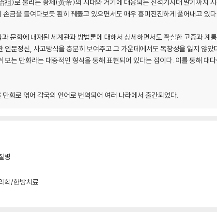
祖)로 불리는 황제(黃帝)의 시대와 거기에 대응되는 신석기시대 말기까지 시간
十四)
 손금을 들여다보듯 훤히 꿰뚫고 있으면서도 매우 흥미진진하게 풀어내고 있다
과 문화에 내재된 세계관과 방법론에 대해서 상세하면서도 확실한 고증과 계통 
한 인문정신, 사고방식을 충분히 보여주고 그 가운데에서도 독창성을 잃지 않았다
寶庫)
겨 보는 만화라는 대중적인 형식을 통해 표현되어 있다는 점이다. 이를 통해 대
을 만화로 엮어 각국의 언어로 번역되어 여러 나라에서 출간되었다.
질병
의학/한방치료