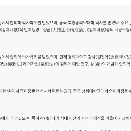
원에서 한의학 박사학위를 받았으며, 중국 북경중의약대학 박사를 받았다. 주요
十五)
《황제내경》적 인체생명구성론(人體生命構成論), 《황제내경》중의 시공모형(
에서 한의학 박사학위를 받았으며, 현재 경희대학교 강사(원전학(原典學) 전공
무자법(繆刺法)과 거자법(巨刺法)의 원리에 대한 연구, 상(象)의 개념과 한의학
대학원에서 중어중문학 석사학위를 받았다. 중국 청화대학교에서 언어과정을 
가 매우 깊으며, 특히 진(秦)나라 시대 이전의 서적에 애정을 기울여 지금까지
十八)