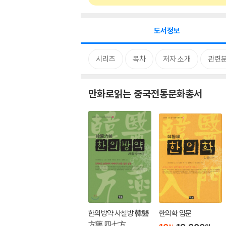
도서정보
시리즈
목차
저자 소개
관련
만화로읽는 중국전통문화총서
한의방약 사칠방 韓醫
한의학 입문
方藥 四七方