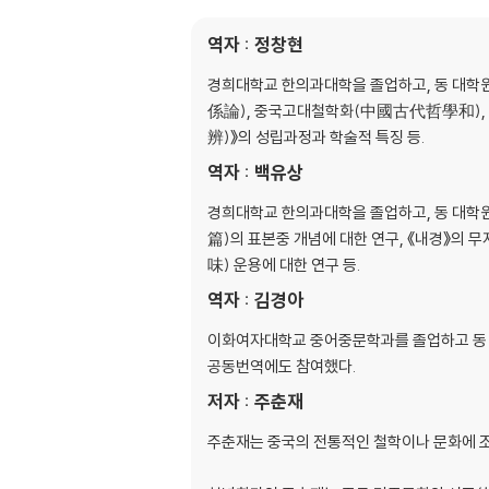
탕액요례론편 제십사(湯液?醴論篇 第十四)
역자 : 정창현
맥요정미론편 제십칠(脈要精微論篇 第十七)
선명오기편 제이십삼(宣明五氣篇 第二十三)
경희대학교 한의과대학을 졸업하고, 동 대학
보명전형론편 제이십오(寶命全形論篇 第二
係論), 중국고대철학화(中國古代哲學和), 
역조론편 제삼십사(逆調論篇 第三十四)
辨)》의 성립과정과 학술적 특징 등.
해론편 제삼십팔(咳論篇 第三十八)
역자 : 백유상
거통론편 제삼십구(擧痛論篇 第三十九)
복중론편 제사십(腹中論篇 第四十)
경희대학교 한의과대학을 졸업하고, 동 대학원
풍론편 제사십이(風論篇 第四十二)
篇)의 표본중 개념에 대한 연구, 《내경》의 
비론편 제사십삼(痺論篇 第四十三)
味) 운용에 대한 연구 등.
위론편 제사십사(?論篇 第四十四)
역자 : 김경아
궐론편 제사십오(厥論篇 第四十五)
병능론편 제사십육(病能論篇 第四十六)
이화여자대학교 중어중문학과를 졸업하고 동 
기병론편 제사십칠(奇病論篇 第四十七)
공동번역에도 참여했다.
자지론편 제오십삼(刺志論篇 第五十三)
저자 : 주춘재
피부론편 제오십육(皮部論篇 第五十六)
조경론편 제육십이(調經論篇 第六十二)
주춘재는 중국의 전통적인 철학이나 문화에 조예
육미지대론편 제육십팔(六微旨大論篇 第六