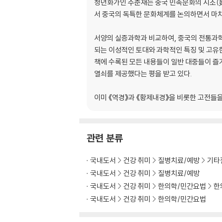
오상치대론편 제칠십(五常致大論篇 第七十)
청년화가인 주춘재는 중국 민족문화의 시조(始
지진요대론편 제칠십사(至眞要大論篇 第七
서 중국의 독특한 문화체계를 논의하면서 마치
소오과론편 제칠십칠(疏五過論篇 第七十七)
방성쇠론편 제팔십(方盛衰論篇 第八十)
서양의 실증과학과 비교하여, 중국의 전통과학
되는 이성적인 토대와 과학적인 특징 및 고유
발문(跋文) / 모든 지혜가 저장되어 있는 보고(
책에 수록된 모든 내용들이 일반 대중들이 즐
열쇠를 제공했다는 평을 받고 있다.
이미 《역경》과 《황제내경》을 비롯한 고전들
관련 분류
국내도서
건강 취미
질병치료/예방
기타
국내도서
건강 취미
질병치료/예방
국내도서
건강 취미
한의학/민간요법
한
국내도서
건강 취미
한의학/민간요법