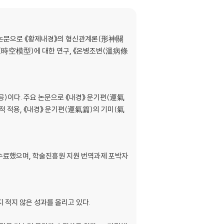
 논문으로 《황제내경》의 형신관계론(形神關
時空模型)에 대한 연구, 《온병조변(溫病條
)이다. 주요 논문으로 《내경》 운기편(運氣
적 적용, 《내경》 운기편(運氣篇)의 기미(氣
수료했으며, 학술진흥원 지원 번역과제 포박자
 적지 않은 성과를 올리고 있다.