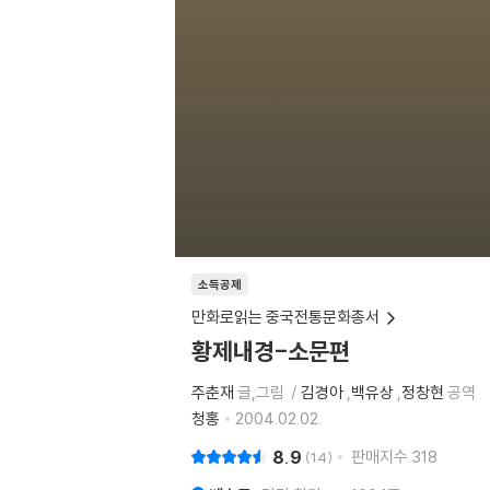
소득공제
만화로읽는 중국전통문화총서
황제내경-소문편
주춘재
글,그림
김경아
,
백유상
,
정창현
공역
청홍
2004.02.02.
8.9
판매지수
318
14