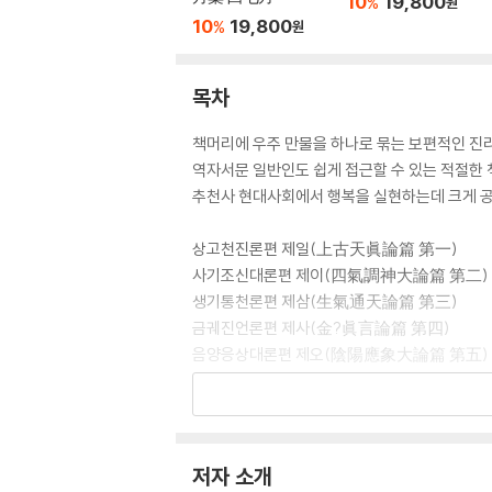
10
19,800
%
원
10
19,800
%
원
목차
책머리에 우주 만물을 하나로 묶는 보편적인 진
역자서문 일반인도 쉽게 접근할 수 있는 적절한 
추천사 현대사회에서 행복을 실현하는데 크게 
상고천진론편 제일(上古天眞論篇 第一)
사기조신대론편 제이(四氣調神大論篇 第二)
생기통천론편 제삼(生氣通天論篇 第三)
금궤진언론편 제사(金?眞言論篇 第四)
음양응상대론편 제오(陰陽應象大論篇 第五)
영란비전론편 제팔(靈蘭秘典論篇 第八)
오장생성편 제십(五臟生成篇 第十)
오장별론편 제십일(五臟別論篇 第十一)
이법방의론편 제십이(異法方宜論篇 第十二)
저자 소개
이정변기론편 제십삼(移精變氣論篇 第十三)