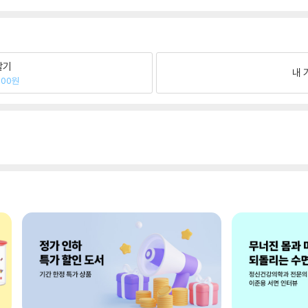
팔기
내 
900원