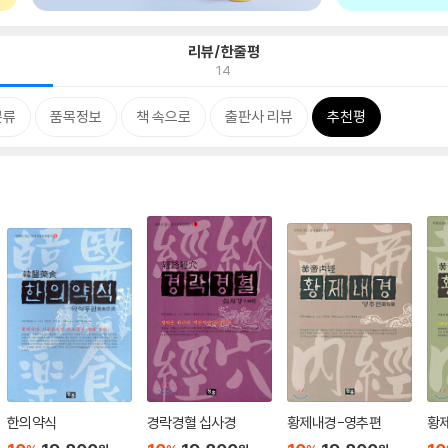
리뷰/한줄평
14
분류
품목정보
책 속으로
출판사 리뷰
추천평
한의약식
경락경혈 십사경
황제내경-영추편
황