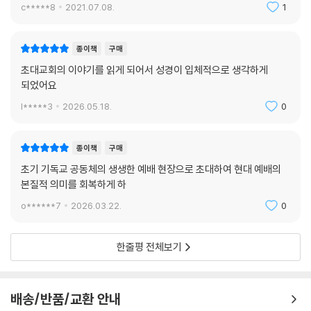
c*****8
2021.07.08.
1
이 보여 준 모임 참여도를 곰곰이 생각해 보았다. 이런 열띤 토론은 나로서
는 처음 겪는 일이었다. 여태껏 내가 참석했던 만찬 모임에서는, 만찬이 진
행되는 동안 손님들은 최대한 자유를 만끽하며 주변에서 일어나는 일은 아
종이책
구매
랑곳하지 않고 편지를 쓰거나 받아쓰게 하거나, 이웃과 비즈니스를 하거
초대교회의 이야기를 읽게 되어서 성경이 입체적으로 생각하게
나, 꾸벅꾸벅 조는 일이 허다했다. 이 모임의 참석자들은 예의 바르게도 남
되었어요
은 음식과 포도주를 함부로 바닥에 버리지도 않았다. 다소 산만하긴 했으
l*****3
2026.05.18.
0
나, 단정하면서도 도를 넘지 않았다. 흔히 보이는 무례도 범하지 않았다. 그
러나 이 모임 전체에는 종교적으로 볼 때 의아스러운 점이 많다는 느낌을
종이책
구매
받았다. 내가 아는 한, 그때까지 일어난 일들 가운데 종교적인 내용이라곤
거의 없었다. 사람들이 기대하는 예전의 틀은 고사하고, 어째서 사제조차
초기 기독교 공동체의 생생한 예배 현장으로 초대하여 현대 예배의
없단 말인가. 아니면 더 진정한 종교성과 같은 무언가가 또 있었던 것일까?
본질적 의미를 회복하게 하
---「종교적 격식에 매이지 않은 모임」중에서
o******7
2026.03.22.
0
한줄평 전체보기
나는 오후에 집을 나선 후 일어난 일에 대해 돌이켜 보았다. 내 예상과는 아
주 달랐지만, 대체로 그날 저녁이 즐거웠다. 사람들 자체가 확실히 인상적
이었다. 그뿐이 아니었다. 그들이 어떤 예절을 무시할지, 어떤 신조를 고수
배송/반품/교환 안내
할지, 광신에 빠져 있지는 않을지 걱정이 많았었다. 그러나 만찬 중은 물론