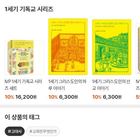
1세기 기독교 시리즈
IVP 1세기 기독교 시리
1세기 그리스도인의 하
1세기 그리스도인의 선
I
즈 세트
루 이야기
교 이야기
즈
10
16,200
10
6,300
10
6,300
5
%
%
%
원
원
원
이 상품의 태그
#고대사
#교회란무엇인가