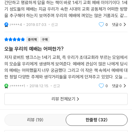
편지인지 기억나요?” 그는 잠시 곰곰이 생각하더니 말했다.“첫 번째 편지
간단하고 명료하게 답을 하는 책이 바로 1세기 교회 예배 이야기이다. 1세
기 성도들의 예배는 지금 우리가 속한 시대의 교회 공동체가 어떠한 방향
에서 결혼과 독신 생활에 대해 말한 부분이었던 것 같아요. 침실에 있는 상
을 추구해야 하는지 보여주며 우리의 예배에 껴있는 많은 거품과도 같은
자에 다른 문서들과 함께 있을 거요. 미안하지만 좀 가져다줄래요?” 브리
형식들이 참으로 많은 불필요함에서 형성된 것임을 바라보게 된다. 또한
스가가 방을 비운 사이에 아굴라가 내게 말했다. 바울은 로마 제국 전역에
r****4
2019.07.03.
신고
0
댓글
0
교회의 공동체를 구
서 여러 모임을 시작한 자신들의 오랜 친구인데, 지금은 로마 어딘가에 가
택 연금된 상태로 유대에서 제기된 날조된 고소 사건에 대한 재판을 기다
종이책
구매
리는 중이었다. 바울은 일상생활에 영향을 미치는 문제를 다루는 특별한
오늘 우리의 예배는 어떠한가?
지혜가 있으므로, 그런 문제에 대해 개인적으로 그와 상담하거나 그가 쓴
저자 로버트 뱅크스는 1세기 교회, 즉 우리가 초대교회라 부르는 모임에서
글을 살펴보면 도움을 받는 경우가 잦다는 것이었다. 브리스가가 돌아오
의 모습을 우리에게 생생하게 보여준다. 예배에 관심이 많은 나에게 당시
자, 아굴라는 두루마리에서 금방 그 부분을 찾아 읽어주었다. 바울은 대체
의 예배는 어떠했을지 너무 궁금했다. 그리고 이 작은 책 속에서 예배에 대
로 현 상태에 만족하고 그것을 바꾸지 말라고 조언했다. 종으로 있는 사람
한 정말 다양한 주제와 생각거리들을 우리에게 던져주고 있었다. 오늘 한
은 자신의 종 됨을 남을 섬길 기회로 여기라는 것이다. 우리의 위치가 어떠
국교회의 예배는, 특히 대형교회의 예배는 화려하고 웅장하기는 하지만,
r******1
2018.12.15.
신고
0
댓글
0
하든, 그것이 바로 우리 모두의 기본 책임이기 때문이다. 그러나 자유를 얻
마치 큰 공장에서
을 기회가 생기거든, 다른 사람들처럼 자유인 되기를 주저하지 말라고 했
리뷰 전체보기
다. 새로운 상황에 바르게 접근한다면, 실제로는 남들을 도울 새로운 방법
을 발견할 것이기 때문이다. 그러면서 주인들 자신도 실제로는 그리스도에
게 종이며, 종들도 본질적인 면에서는 실제로 자유인임을 기억하라고 말했
리뷰
19
한줄평
32
다. 이러한 조언으로 토론은 확실히 더 생산적인 방향으로 전환되었고, 나
조차도 나 자신에 대해 생각할 거리가 생겼다. 이제 대화는 바울이 이렇게