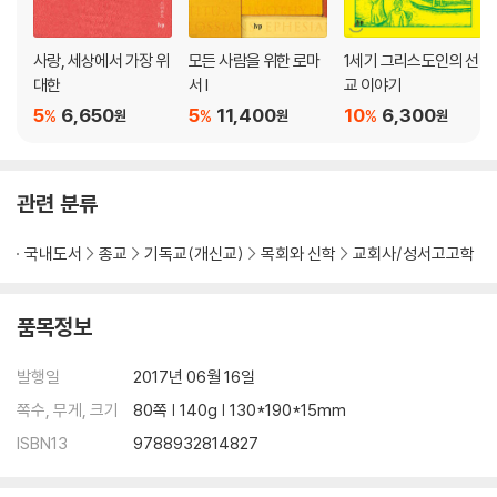
사랑, 세상에서 가장 위
모든 사람을 위한 로마
1세기 그리스도인의 선
대한
서 I
교 이야기
5
6,650
5
11,400
10
6,300
%
%
%
원
원
원
관련 분류
국내도서
종교
기독교(개신교)
목회와 신학
교회사/성서고고학
품목정보
발행일
2017년 06월 16일
쪽수, 무게, 크기
80쪽 | 140g | 130*190*15mm
ISBN13
9788932814827