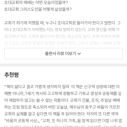
초대교회의 예배는 어떤 모습이었을까?
기도한다(행 17:6).
초대교회 그리스도인을 어떻게 살았을까?
_한국판 서문
내 이름은 푸블리우스다. 더 정확하게 말하자면, 푸블리우스 발레리우스
교회가 위기에 처했을 때, 누구나 초대교회로 돌아가야 한다고 말한다. 그
아미키우스 루푸스다. 비교적 신식민지에 해당하는 마케도니아의 빌립보
러나 초대교회가 어떠했는지는 정작 말하지 않는다. 교회 갱신을 위해 가
출신이다. 빌립보는 비록 마케도니아 영토 안에 있지만, 뼛속까지 로마임
정교회나 작은 교회로 돌아가야 한다는 목소리도 높다. 분명 교회의 외형
을 자랑으로 여기는 곳이다. 지금 나는 오랜 친구 글레멘드, 유오디아와 함
과 구조는 교회의 본질과 밀접한 관계가 있다. 그러나 교회는 시대와 상황
께 로마에 잠시 머무는 중이다. 오늘은 일찍이 근처에 있는 한 가정의 저녁
에 따라 참으로 다양한 모습으로 존재해 왔고 또 존재할 수 있다. 이 책은
출판사 리뷰 더보기
식사에 다녀왔는데, 여러분에게 들려주고 싶을 정도로 특이한 경험이었다.
단순한 초대교회 및 가정교회 안내서가 아니다. 교회의 본질이 역동적으로
동행한 친구들은 아굴라와 브리스가라는 유대인 부부로부터 매번 일곱째
드러난 살아 있는 교회의 모습을 통해 교회의 새로운 가능성을 열어 주는
날마다 식사 자리에 상시 초청을 받은 상태였다. 방문객들에게도 열려 있
책이다.
추천평
는 자리였으므로, 내가 참석하는 데 별도의 초청은 필요하지 않았다. 우리
가 집을 나선 것은 낮 제9시(오후 3시)에 접어들 무렵이었다. 여름이면 느
얼마 안 되는 분량에도 불구하고, 교회가 담아야 할 매우 다양한 모습을 생
“책이 얇다고 결코 가볍게 생각하지 말라. 이 책은 신구약 성경에 대한 이
지막이 만찬을 하는 게 로마에서도 상례였다. 손님이 있을 경우 더욱 그랬
생하게 보여 준다. 종과 주인, 여자와 남자, 가난한 자와 부자, 아이와 어른
해뿐 아니라, 1세기 역사와 고고학에 정통하고 기독교 영성과 공동체를 깊
다. 한길로 나서 한참을 걷다 보니 거리가 너무 좁아 갑갑했다. 폭이 채 3미
과 노인, 가족과 독신, 해방과 자유, 세상과 교회, 직업 소명과 신분, 성만찬
이 체험하지 않고는 쓸 수 없는 작품이다. 교회가 건물, 조직, 주일날 예배
터도 안 되는 길도 있었다. 게다가 바닥은 그야말로 진창투성이라 발밑이
과 세례, 논쟁과 조정, 상황과 말씀, 식사와 성찬, 일상과 초월, 공간과 시
하는 모임 정도로 축소되어 버린 오늘날, 예수님이 꿈꾸고 바울이 가르친
불안했다. 이미 대부분 일이 끝나 제법 많은 사람들이 밖으로 쏟아져 나와
간, 의외성과 규칙성, 참여와 권위, 본질과 형식, 치료와 치유, 그리고 예수
교회의 실체를 알고 싶다면 이 책을 꼭 읽어야 한다. 저자의 또 다른 역작
서 앞으로 나아가기조차 어려웠다. 길이 엉망이라 이리저리 헤매다 보니
그리스도! 덩치만 크지 단조롭기 그지없는 오늘날의 어떤 대형 교회보다
『바울의 공동체 사상』, 『교회, 또 하나의 가족』을 함께 읽으면 더할 나위 없
방향감각조차 잃어버렸다. 도저히 내 힘으로는 목적지까지 찾아갈 수 없었
도 소수로 이루어진 이 작은 공동체에서 우리가 오랫동안 잃어버린 교회의