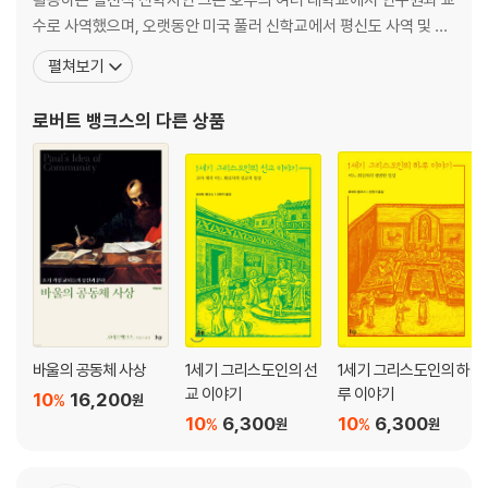
수로 사역했으며, 오랫동안 미국 풀러 신학교에서 평신도 사역 및 신
학 담당 교수를 지냈다. 영국, 미국, 호주 등지에서 기독교 공동체, 평
펼쳐보기
신도 및 전문인 사역, 지역 교회를 꾸준히 도왔으며, 은퇴 후에는 호
주로 돌아가 알파크루시스 칼리지 명예교수와 찰스스터트 대학교 겸
로버트 뱅크스
의 다른 상품
임교수로 섬기며 개인 연구와 저술에 전념하고 있다
바울의 공동체 사상
1세기 그리스도인의 선
1세기 그리스도인의 하
교 이야기
루 이야기
10
16,200
%
원
10
6,300
10
6,300
%
%
원
원