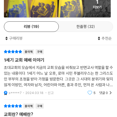
1
고, 아기가 울면 잠시 쉬는 열려 있는 역동적인 교회 말이다.”
- 이원석(문
먹은 듯 말했다. “그래, 그래, 야만인들이 벌써 로마에 쳐들어왔다는 말은
더보기
화비평가)
하지 말거라!” 그는 아이들에게 인기가 있는 게 분명했고, 그 역시아이들
3
을 보는 게 즐거워 보였다. 그는 다정하게 사내아이들의 머리를 쓰다듬고,
“역사 정보를 바탕으로 소설화한 이 책은 초대교회가 어땠는지를 생생하
소녀들에게는 옷차림새를 칭찬해 주었다. (소녀들은 느슨한 블라우스에
리뷰
19
한줄평
32
게 엿보게 한다. 나는 이 책을 많은 사람들에게 선물했는데, 읽은 사람들은
발목까지 오는 흰색숄을, 사내아이들은 나이에 어울리게 허리띠를 졸라맨
나와 비슷한 느낌을 받았다.…당신이 보이는 ‘교회’와 씨름하고 있으며, 초
짧은 옷을 입었다.) 나는 곧 종의 주인을 소개 받았다. 그의 이름은 아리스
구매리뷰
추천순
기 그리스도인들이 어떻게 교회였는지가 궁금하다면 반드시 이 책을 읽어
도불로였고, 비교적 고위직에 있는 공무원이었다. 그가 하는 일에 대해 그
야 한다.”
- 굿리더스 독자
와 대화를 나눈 지 얼마 되지 않아 아굴라가 손뼉을 치며 주의를 끌었다. 물
종이책
구매
시계 둘보다 철학자 둘이 훨씬 더 잘 맞는다는 등 흔한 농담을 했다.(이 말
“이 책은 교회란 일요일 예배에 참석하는 것 그 이상, 즉 삶의 방식임을 당
1세기 교회 예배 이야기
을 처음 한 사람은 세네카일 텐데, 아굴라는 아마도 누군가에게 전해 들었
신에게 보여 줄 것이다.”
을 것이다.) 그러고 나서 그는 다른 손님들이 오는 중이라는 전갈을 방금
초대교회의 모습에서 지금의 교회 모습을 비춰보고 반면교사 역할을 할 수
아마존 독자 서평
받았으니, 이제 식사 준비를 하러 식당으로 가는 게 좋겠다고 했다. 응접실
있는 내용이다. 1세기 어느 날 오후, 로마 시민 푸블리우스는 한 그리스도
인 부부의 초청을 받아 가정을 방문한다. 그곳은 그 시대의 분위기와 맞지
을 나오면서 글레멘드와 유오디아를 다시 보게 되었다.“이제 예배가 시작
않게 이방인, 여자와 남자, 어린아와 어른, 종과 주인, 먼저 온 사람과 나중
되는 건가?” 글레멘드에게 물었다. 그러자 그는 나를 의아하게 쳐다보면
에 온 사람, 신자와 불신자 같은 일체의 차별이나 구분 없이 함께 마음껏 이
서 입가에 미소를 띠며 대답했다. “집으로 들어오면서 실제로 예배는 시작
s*****7
2024.03.18.
신고
5
댓글
0
야기 하고
되었지.”
---「아굴라와 브리스가 부부와 만나다」중에서
종이책
구매
교회란? 예배란?
아굴라가 계속 말을 이었다. “그분은 우리를 위해 자신을 희생 제물로 드리