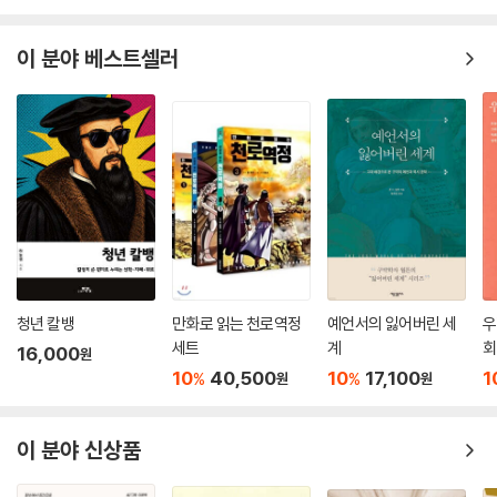
만찬 후에 이루어지는 그들의 대화에는 이상하게도 그 자체로 무시할 수
없는 무언가가 있었다. 그들의 행동에는 틀림없이 실제적인 무언가가 있었
이 분야 베스트셀러
다. 그러나 그들의 모임은 종교적 관점에서는 부적합한 부분이 꽤 많았고,
그들의 어떤 행동은 아주 이색적이어서 상당히 당혹스러웠다. 아굴라와 브
리스가의 초청을 받아들여 다음 주 모임에 갈지는 아직 모르겠다. 뭐라 말
하기 힘들다. 확신이 없다. 하지만 어쩐지 응할 것 같다는 예감이 든다.
---「밤길을 나서며」중에서
청년 칼뱅
만화로 읽는 천로역정
예언서의 잃어버린 세
우
세트
계
회
16,000
원
10
40,500
10
17,100
1
%
%
원
원
이 분야 신상품