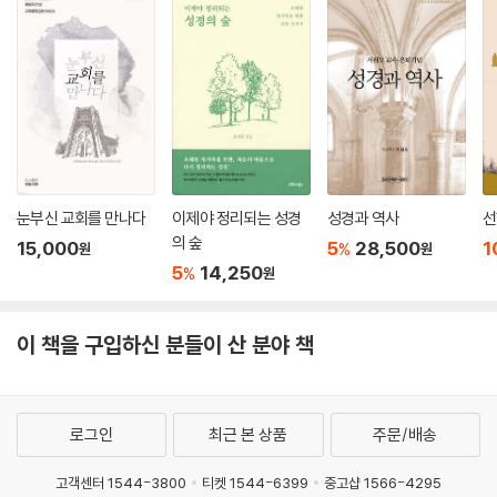
눈부신 교회를 만나다
이제야 정리되는 성경
성경과 역사
선
의 숲
15,000
5
28,500
1
%
원
원
5
14,250
%
원
이 책을 구입하신 분들이 산 분야 책
로그인
최근 본 상품
주문/배송
고객센터 1544-3800
티켓 1544-6399
중고샵 1566-4295