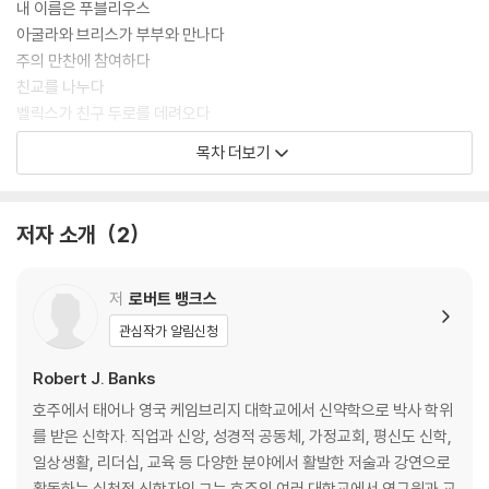
내 이름은 푸블리우스
아굴라와 브리스가 부부와 만나다
주의 만찬에 참여하다
친교를 나누다
벨릭스가 친구 두로를 데려오다
루시아의 해방에 대해 토론하다
목차 더보기
종교적 격식에 매이지 않은 모임
놀이하는 모임
노래 부르기와 대화식 기도
저자 소개
2
은사에 대한 아굴라의 가르침
권면과 서로를 위한 기도 후에 모임을 마치다
밤길을 나서며
저
로버트 뱅크스
관심작가 알림신청
역자 후기
Robert J. Banks
호주에서 태어나 영국 케임브리지 대학교에서 신약학으로 박사 학위
를 받은 신학자. 직업과 신앙, 성경적 공동체, 가정교회, 평신도 신학,
일상생활, 리더십, 교육 등 다양한 분야에서 활발한 저술과 강연으로
활동하는 실천적 신학자인 그는 호주의 여러 대학교에서 연구원과 교