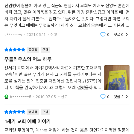
전염병이 휩쓸어 가고 있는 작금의 현실에서 교회도 예배도 신앙도 혼란에
시기 직전에 제자들과 더불어 우리가 지금 하는 것과 마찬가지로 식사하셨
빠져 있고, 많은 어려움을 겪고 있다. 뭐든 가장 혼란스럽고 어려울 때 먼
습니다. 식사 중에 그들에게 빵을 나눠 주시며 그것이 자신을 나타내는 것
저 지켜야 할게 기본으로 원칙으로 돌아가는 것이다. 그렇다면 과연 교회
이라고 하셨습니다. 몸이 살려면 빵이 필요하듯, 참 생명을 경험하려면 더
는 무엇이고 예배는 무엇일까? 1세기 초대 교회의 모습에서 그 기본과 원
욱 그분이 필요합니다. 그러므로 우리 역시 이를 행합니다. 이는 바로 그분
칙을 찾을 수 있지 않을까? 태백에 있는 대천덕 신부님이 설립하신 예수원
u******w
2021.05.11.
신고
0
댓글
0
이 우리가 계속함께 먹기를 바라시기 때문이고, 오늘 우리가 함께 모인이
에 가면 제
유입니다.”죽은 자가 이 모든 일을 어떻게 한다는 건지 도무지 이해할 수
없었다. 게다가 아굴라는 이 사람이 처형을 받은 후에 실제로 다시 살아났
종이책
구매
다고까지 말했다. 내 귀를 의심하지 않을 수 없었지만, 아굴라가 한 말은 정
푸블리우스의 어느 하루
확히 그랬다! 그는 죽은 다음 살아나서 자기 아버지에게로 갔고, 이로 말미
《1세기 교회 예배 이야기》역사적 자료에 기초한 초대교회
암아 그는 누구든지 자기를 따르는 자에게 자기 생명을 줄 수 있는 위치에
모습「이런 일은 우리가 은사 그 자체를 구하기보다는 서
서게 되었다는 것이다. 그들이 어디에 있든, 그 수가 얼마든 상관없이 말이
로를 섬기는 일에 집중할 때일어날 것입니다.」(67쪽)아
다. 이를테면, 그의 일부가 그를 따르는 자들 속에 살아 있다는 말이었다.
니 이 책을 완독하기까지 왜 그렇게 오래 걸렸을까.책을
최소한 나는 그렇게 이해했다.
작년 이맘때 구매하고 앞부분을 읽었다.1년동안 책꽂이에
b********5
2019.07.05.
신고
0
댓글
2
---「주의 만찬에 참여하다」중에서
서 꺼냈다가 다시 넣었다가를 몇 차례 반복.그러다가 어제
다 읽을 수 있었다.1세기 로마의 시민 푸
종이책
구매
브리스가가 아굴라에게 물었다. “이 문제에 대해 바울이 무언가 말하지 않
1세기 교회 예배 이야기
았던가요?” 아굴라가 대답했다. “맞아요, 우리가 예전에 속해 있던 고린도
교회에 보낸 바울의 편지 가운데 하나에서 그가 무슨 말을 했었죠.”“어느
교회란 무엇이고, 예배는 어떻게 하는 것이 옳은 것인가? 이러한 질문에