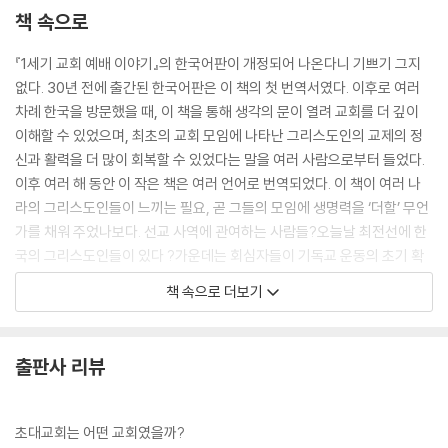
책 속으로
『1세기 교회 예배 이야기』의 한국어판이 개정되어 나온다니 기쁘기 그지
없다. 30년 전에 출간된 한국어판은 이 책의 첫 번역서였다. 이후로 여러
차례 한국을 방문했을 때, 이 책을 통해 생각의 문이 열려 교회를 더 깊이
이해할 수 있었으며, 최초의 교회 모임에 나타난 그리스도인의 교제의 정
신과 활력을 더 많이 회복할 수 있었다는 말을 여러 사람으로부터 들었다.
이후 여러 해 동안 이 작은 책은 여러 언어로 번역되었다. 이 책이 여러 나
라의 그리스도인들이 느끼는 필요, 곧 그들의 모임에 생명력을 ‘더할’ 무언
가를 채워 주었나보다. 선교 사역에 관여하는 사람들?오늘날 최전선에 한
국의 그리스도인들이 있다 ?가운데는 회심자들이 기독교 운동의 초기 확
산에서 보였던 신선함과 권능을 경험하기를 원하는 사람이 많다.
책 속으로 더보기
첫 번째 그리스도인들이 자신들의 세계에 미친 영향은 그들이 가족과 친구
와 이웃과 동료와 시민과 함께하며 보여 준 삶의 질에서 비롯되었다. 이 책
에 이어 『1세기 그리스도인의 하루 일상』(A Day in the Life of a First C
출판사 리뷰
entury Christian, 한국 IVP 근간)을 자매편으로 내는 것도 그런 이유에
서다.
이 이야기를 읽는 독자들이 상상의 나래를 펼쳐 1세기 그리스도인들의 삶
초대교회는 어떤 교회였을까?
속으로 들어가서, 우리 또한 “세상을 전복”할 만한 무언가를 발견하기를