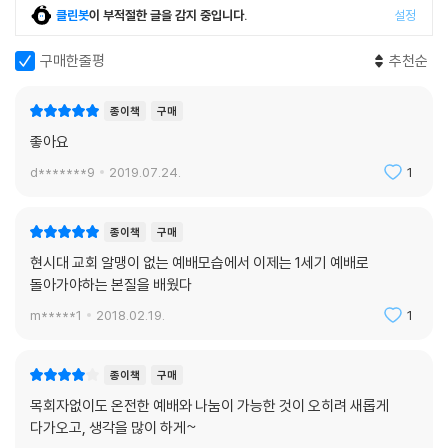
판단한 근거를 중심으로 돌아갔다. 자유를 얻음으로써 루시아는 어떤 방식
클린봇
이 부적절한 글을 감지 중입니다.
설정
으로 아리스도불로를 더 만족스럽게 섬길 수 있는지, 혹은 루시아의 경우
구매한줄평
추천순
바울이 제시한 원칙에서 예외를 적용해야 하는 특수 상황은 없는지 등에
대한 토론이 있었다. 이 모든 과정을 통해, 루시아와 그의 견해를 지지했던
사람들은 아리스도불로의 제안에 대해 더 긍정적 태도로 생각을 모으는 것
종이책
구매
같았다. 그러나 분명히 루시아에게는깊이 생각해 볼 문제가 더 남아 있었
좋아요
다. 그는 그렇게 말하면서, 다음 순서를 위해 브리스가를 도와야 한다며 자
d*******9
2019.07.24.
1
리에서 일어났다.
---「루시아의 해방에 대해 토론하다」중에서
종이책
구매
소녀가 말했다. “노래인데요. 제가 만든 거고요. 하나님이 지으신 온갖 만
현시대 교회 알맹이 없는 예배모습에서 이제는 1세기 예배로
물들에 대한 거예요.”소녀가 노래했다. 아주 자신 있고 맑고 진심 어린 목
돌아가야하는 본질을 배웠다
소리였다. 노래가 끝나자 모두가 박수를 쳤다. 물론 아이들의 박수소리가
m*****1
2018.02.19.
1
제일 컸다. 아리스도불로는 낭랑한 목소리로 ‘브라보’를 외쳤다! 브리스가
와 다른 사람들은 방해하지 않으려고 문가에서 기다리고 있다가 디저트를
갖고 들어왔다. 사과, 포도, 배, 무화과가 보였다. 우리는 대접에 담긴 물로
종이책
구매
손가락을 깨끗이 씻고 수건으로 닦은 다음과일을 골라 들었다. 여기저기서
목회자없이도 온전한 예배와 나눔이 가능한 것이 오히려 새롭게
삼삼오오 모여 대화를 나누는 동안(바로 옆에 있는 모임에서는 경기장에
다가오고, 생각을 많이 하게~
서 벌어진 전차 경주의 윤리성에 대한 토론이 한창이었다), 참석한 사람들