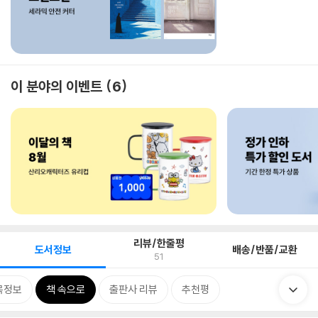
이 분야의 이벤트
6
리뷰/한줄평
도서정보
배송/반품/교환
51
목정보
책 속으로
출판사 리뷰
추천평