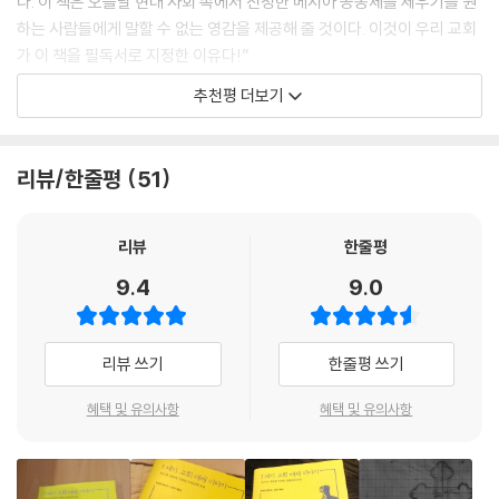
다. 이 책은 오늘날 현대 사회 속에서 진정한 메시아 공동체를 세우기를 원
다. 건물은 번지수가 거의 없고 거리도표지판이 거의 없기 때문에 외지인
본질과 다양하고 풍성 한 모습을 발견하게 된다.
하는 사람들에게 말할 수 없는 영감을 제공해 줄 것이다. 이것이 우리 교회
이 길을 찾기란 거의 불가능했을 것이다.---「내 이름은 푸블리우스」중에서
우리는 성도가 서로 교통하는 교회를 믿는다. 교회는 나가거나 안 나가는
가 이 책을 필독서로 지정한 이유다!”
곳이 아니라 매 순간 갱신하며 새롭게 태어나는 생명체다. 푸블리우스와
- 김형국(나들목교회 목사, 하나님나라의복음DNA네트워크 대표)
아굴라가 나타나자, 내 친구들은 그가 문까지 다가오기를 기다리지 않고
추천평 더보기
함께 2천 년 전 로마에서 모였던 원초적 교회의 방문자가 되어 오늘의 교회
그를 만나려고 곧바로 안으로 들어갔다. 흔히 하는 대로 남자들끼리 서로
를 위한 상상력과 확 신을 길어 올리기를 바란다.
“신학에 등급이 있다면 논문이나 이론서들이 2등급이고, 이야기와 춤과
끌어안고 입맞춤을 했는데, 의례적이기보다는 다정함이 묻어났다.“어서
노래와 시 등은 1등급일 것이다. 2등급 신학이 해설이라면, 1등급 신학은
오세요. 환영해요. 하나님의 은총과 평화가 함께하기를요.” 아굴라가 마음
리뷰/한줄평
51
오늘날 우리 교회와 우리가 드리는 예배와 너무나 다른,
원초적 삶이다. 하수는 설명하려 들지만, 고수는 이야기로 푼다. 놀랍게도
으로 인사했다. “아굴라 님께도요, 다시 오게 되어 기쁩니다.” 글레멘드가
그래서 초대교회를, 그들이 드렸던 예배를 더 꿈꾸게 만드는 놀라운 책!
이야기 속에 교회, 복음, 예배, 성찬, 윤리, 교육, 직제, 은사, 기도의 신학이
화답했다. 그때 아주 이례적인 일이 일어났다. 아굴라가 유오디아도 끌어
온전히 녹아 있다. 이 책이 초대하는 1세기 교회로의 시간 여행을 따라 가
리뷰
한줄평
안고 입맞춤을 했기 때문이다. 당신이라면 아마도남매지간이나 그와 비슷
다보면, 오늘날 우리의 교회와 예배가 얼마나 근원으로부터 멀리 와 있는
한 관계로 생각했을 것이다! 시인 마르티알리스가 그랬어도 놀라지 않을
9.4
9.0
지 생생히 깨닫게 될 것이다.”
수 없었을 것이다. 그는 로마 남자들이 툭하면 서로 입맞춤하는 습관을 혐
- 김선일(웨스트민스터신학대학원대학교 실천신학 교수)
오했고, 나도 그에게 동의하는 편이었다. 그때 브리스가가 방으로 들어왔
는데, 수수한 장식이 달린 화려한색상의 모직 가운을 걸치고 있었다. 모두
리뷰 쓰기
한줄평 쓰기
“『1세기 교회 이야기』를 읽으며 가정 교회에 매력을 느꼈고, 목사와 평신
가 아까처럼 돌아가며 인사했다. 이번에는 내 소개와 인사도 있었다. 나는
도로 이루어진 위계 제도가 아니라 자연스럽게 찬양하고, 이야기도 나누는
즉시 아주 예의 바르게 감사를 표했다.
혜택 및 유의사항
혜택 및 유의사항
초대교회 모습을 꿈꿨다. 사도행전에서 브리스길라와 아굴라가 이끄는 가
---「아굴라와 브리스가 부부와 만나다」중에서
정교회의 모습처럼, 믿음이 없는 사람이 교회에 왔을 때 설교하는 중간에
질문을 하고 그래서 토론이 벌어지고, 기도제목이 생각나면 함께 기도하
“루시아, 루시아”하고 아이들이 그의 이름을 불렀다. 그러자 그는 짐짓 겁