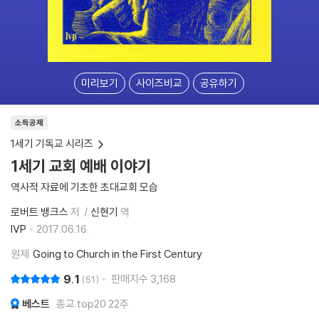
미리보기
사이즈비교
공유하기
소득공제
1세기 기독교 시리즈
1세기 교회 예배 이야기
역사적 자료에 기초한 초대교회 모습
로버트 뱅크스
저
신현기
역
IVP
2017.06.16.
원제
Going to Church in the First Century
9.1
판매지수
3,168
51
베스트
종교 top20 22주