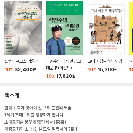
플루타르코스 영웅전
곽민수의 다시 만난 고
고대 이집트 해부도감
1
대문명 (이집트)
10
32,400
10
15,300
1
%
%
원
원
10
17,820
%
원
책소개
현대 교회가 찾아야 할 교회 본연의 모습
1세기 초대교회를 생생하게 만나다!
초대교회를 꿈꾸게 했던 비서(秘書)
가정교회와 소그룹, 셀 모임 필독서의 귀환!