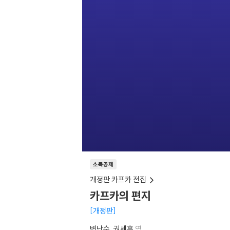
소득공제
개정판 카프카 전집
카프카의 편지
개정판
변난수
권세훈
역