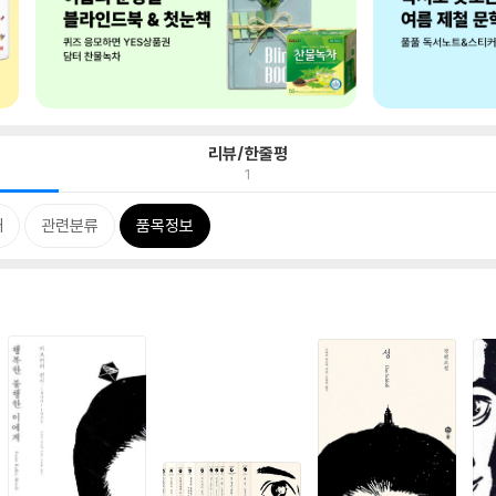
리뷰/한줄평
1
개
관련분류
품목정보