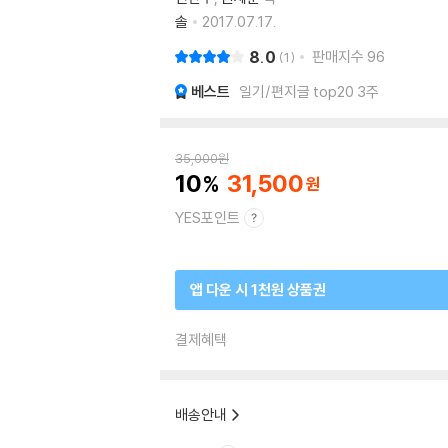
솔
2017.07.17.
8.0
판매지수
96
1
베스트
일기/편지글 top20 3주
35,000
원
10
31,500
YES포인트
앱 다운 시 1천원 상품권
결제혜택
배송안내