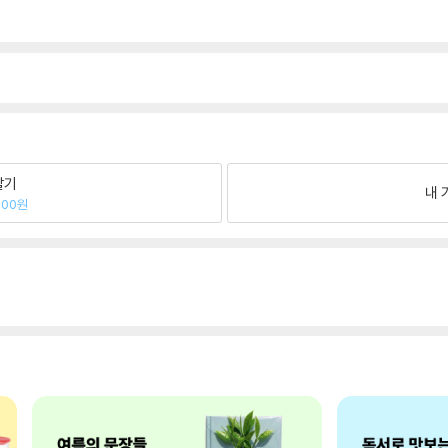
팔기
내 
200원