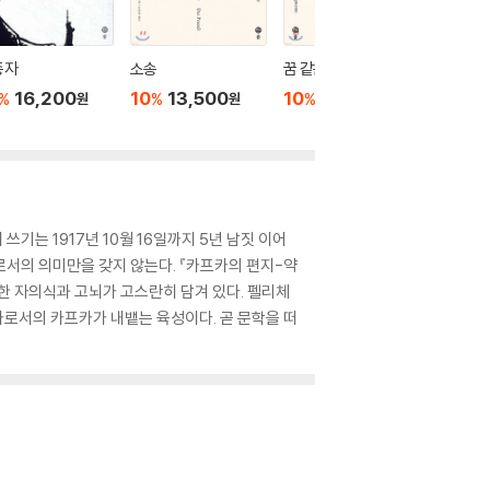
종자
소송
꿈 같은 삶의 기록
변신
16,200
10
13,500
10
34,200
10
2
%
%
%
%
원
원
원
쓰기는 1917년 10월 16일까지 5년 남짓 이어
로서의 의미만을 갖지 않는다. 『카프카의 편지-약
한 자의식과 고뇌가 고스란히 담겨 있다. 펠리체
가로서의 카프카가 내뱉는 육성이다. 곧 문학을 떠