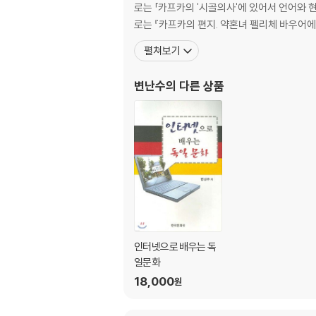
로는 「카프카의 '시골의사'에 있어서 언어와 현실의 불연속성」 외 
로는 『카프카의 편지. 약혼녀 펠리체 바우어에
펼쳐보기
변난수
의 다른 상품
인터넷으로 배우는 독
일문화
18,000
원