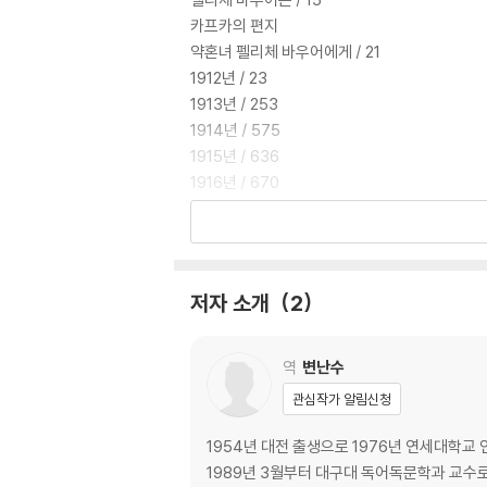
카프카의 편지
약혼녀 펠리체 바우어에게 / 21
1912년 / 23
1913년 / 253
1914년 / 575
1915년 / 636
1916년 / 670
1917년 / 805
---
원주 / 824
연보 / 862
저자 소개
2
‘역자 후기’에 갈음하여 / 869
펠리체에게 보낸 편지에 나타난 카프카의 문학적 삶
역
변난수
관심작가 알림신청
1954년 대전 출생으로 1976년 연세대학교 인
1989년 3월부터 대구대 독어독문학과 교수로 