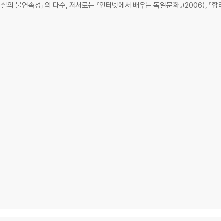
다수, 저서로는 『인터넷에서 배우는 독일문화』(2006), 『합리적인 너무나 합리적인』(1999, 공저), 역서