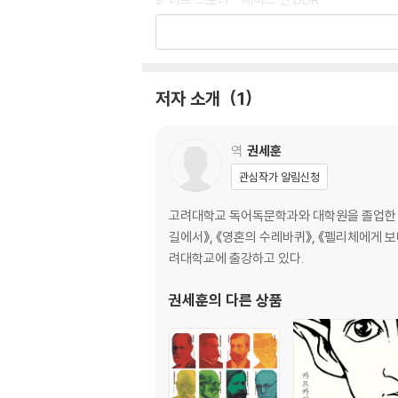
10. 올림피아 2
11. 장례식은 조용히 치러진다
12. 대리인
저자 소개
1
역
권세훈
관심작가 알림신청
고려대학교 독어독문학과와 대학원을 졸업한 
길에서》, 《영혼의 수레바퀴》, 《펠리체에게 보내
려대학교에 출강하고 있다.
권세훈
의 다른 상품