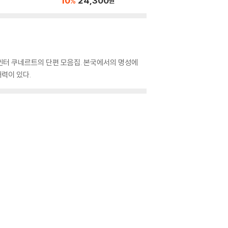
10
24,300
%
원
귄터 쿠네르트의 단편 모음집. 본국에서의 명성에
력이 있다.