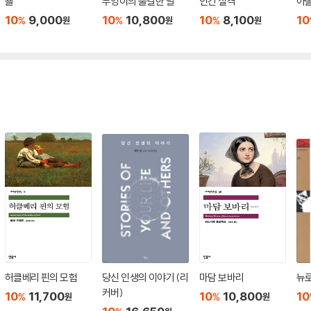
숄
부엉이의 불길한 말
인간 실격
아
10
9,000
10
10,800
10
8,100
10
%
%
%
원
원
원
허클베리 핀의 모험
당신 인생의 이야기 (리
마담 보바리
뉴
커버)
10
11,700
10
10,800
10
%
%
원
원