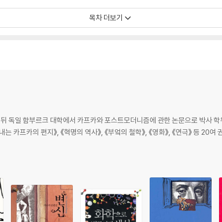
목차 더보기
뒤 독일 함부르크 대학에서 카프카와 포스트모더니즘에 관한 논문으로 박사 학위
는 카프카의 편지》, 《혁명의 역사》, 《부엌의 철학》, 《영화》, 《연극》 등 20