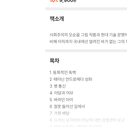
10
9,900
%
원
책소개
사회주의의 모순을 그림 작품과 현대 기술 문명
비해 아직까지 국내에선 알려진 바가 없는 그의
목차
1. 동화적인 독백
2. 때아닌 안드로메다 성좌
3. 병 통신
4. 아담과 이브
5. 바라던 아이
6. 잘못 들어선 길에서
7. 가정 배달
8. G.라는 남자와의 만남에 대한 검열관의 보고
9. 러브 스토리 - 메이드 인 DDR