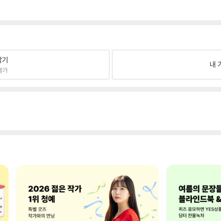
팔기
내 
불가