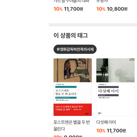
가르멜 수녀들의 대화
부영사
10
11,700
10
10,800
%
%
원
원
이 상품의 태그
#영화감독박찬욱의서재
포스트맨은 벨을 두 번
다섯째 아이
울린다
10
11,700
%
원