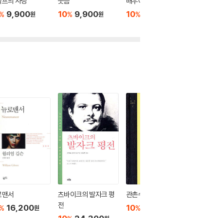
돌프의 사랑
웃음
배우에 관한 역설
여성에 
9,900
10
9,900
10
9,900
10
9
%
%
%
%
원
원
원
로맨서
츠바이크의 발자크 평
관촌수필
요츠바랑!
전
16,200
10
15,300
10
7
%
%
%
원
원