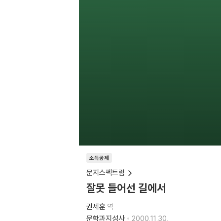
소득공제
문지스펙트럼
잘못 들어선 길에서
권세훈
역
문학과지성사
2000.11.30.