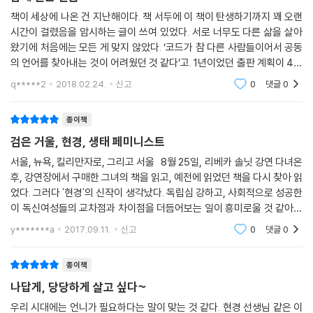
습하면서, 또 시행착오를 거쳐서 자신만의 독특함을 발견해 가는 과정이라
명, 선택, 귀향(또는 회귀)’이라는, 우리 인생의 주제들을 가지고 대화하고
책이 세상에 나온 건 지난해이다. 책 서두에 이 책이 탄생하기까지 꽤 오랜
할 수 있지.”
거기서 걸러진 지혜들을 독자들과 함께 나누는 책이라 하겠다.
시간이 걸렸음을 암시하는 글이 쓰여 있었다. 서로 너무도 다른 삶을 살아
…… 언젠가 그녀의 멘토가 들려주었다는 말처럼 그녀는 “오늘이 내 생일
왔기에 처음에는 모든 게 맞지 않았다. ‘코드가 참 다른 사람들이어서 공동
인 것처럼, 결혼식인 것처럼, 장례식인 것처럼 최선을 다해” 예뻤다.
의 언어를 찾아내는 것이 어려웠던 것 같다’고. 1년이었던 출판 계획이 4년
이 책을 만드는 동안 현경의 꿈에 ‘책의 신’이 나타나 “이 책은 잔인할 정도
--- p.140
까지 늘어진 이유를 현경은 설명했다. 대강 짐작컨대 수진은 내 또래일 듯
로 솔직하게 쓰여야 한다”고 했다 한다. 꼭 그 이유 때문만은 아니지만, 이
q*****2
2018.02.24.
신고
0
댓글
0
했다. 그
책에는 그간의 현경의 저작들에서는 볼 수 없던 일상의 면모들―생활하는
“내가 아닌 것을 버리고 정말 나인 것을 표현하는 게 ‘인생’이라는 여행 같
뉴욕의 집, 학생들과의 수업 광경, 사람들과 만나는 방식, 그가 먹고 입는
종이책
아. 나는 공간을 만들어주는 것이 바로 사랑이라 생각해. 때가 된 선배들이
것들까지―이 이 책의 화자인 수진이 보고 들은 그대로 구체적이면서도
검은 거울, 현경, 생태 페미니스트
은퇴하고 후배들에게 자리를 마련해 주는 것도 사랑이고, 나와 인연이 다
진솔하게 표현되어 있고, 서울과 뉴욕, 아프리카에서 찍은 사진들에서도
한 애인을 보내주는 것도 서로에 대한 더 큰 사랑일 수 있어. 나하고 인연이
서울, 뉴욕, 킬리만자로, 그리고 서울 8월 25일, 리베카 솔닛 강연 다녀온
현경의 깊은 철학과 삶의 태도가 고스란히 묻어나고 있다.
끝난 옷을 재활용 가게로 보내고 옷장을 비워주는 것도 새로 올 옷에 대한
후, 강연장에서 구매한 그녀의 책을 읽고, 예전에 읽었던 책을 다시 찾아 읽
사랑이지. 집착해서 놓지 못하는 것보단 때로 공간을 만들어주는 게 사랑
었다. 그러다 '현경'의 신작이 생각났다. 독립심 강하고, 사회적으로 성공한
현경: “이제 우리는 함께 만나 막히지 않고 사회 변혁, 연애, 섹스, 신성, 우
이 독신여성들의 교차점과 차이점을 더듬어보는 일이 흥미로울 것 같아서
이란 것을 기억할 필요가 있어.”
주에 대해 대화한다. 이래서 사람은 만나고 이해하고 친구가 되고 사랑해
같은 시기에 현경의 책도 읽었다. 제목이 꽤 길다. 『서
--- p.142
y*******a
2017.09.11.
신고
0
댓글
0
야 하나 보다. 그 에너지들이 모여 변화를 일으키고 평화를 만든다. 인생은
끊임없는 변화이고, 그래서 살아볼 만하다.…… 수진과 나의 4년간의 깊은
“지금껏 여러 종교에서 돈이나 물질은 더럽고 나쁘다고, 부에 대해 죄책감
만남이 자유롭고 자기답게 살고 싶은 여성들의 세대 간 대화, 이해, 자매애
종이책
을 유발하는 이야기를 해왔어. 하지만 본질적으로 돈은 분노 에너지와 마
를 키우는 데 작은 씨앗이 되기를 꿈꿔본다.”(‘현경의 여는 글’에서)
나답게, 당당하게 살고 싶다~
찬가지로 중성적인 거야. 같은 불이 누군가에겐 파괴의 도구, 누군가에겐
우리 시대에는 언니가 필요하다는 말이 맞는 것 같다. 현경 선생님 같은 이
창조의 도구가 될 수도 있듯, 돈 역시 어떻게 쓰느냐에 따라 창조와 파괴의