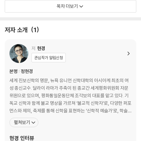
목차 더보기
선택
뉴욕의 현경당 116 / 다른 종교, 같은 마음?고통에 대하여 125 / 옷은 ‘도
저자 소개
1
道’다 138
진실한 자신을 표현할 수 있는 일 147 / 분노의 북소리?상가 토크 157
먹을거리 생태학 167 / 뉴욕의 검은 거울 176 / 삶을 선택하다 187
저
현경
관심작가 알림신청
귀향
본명 : 정현경
지금 당장 아프리카로 198 / 웰컴 투 사바나 208 / 나답게, 생생하게 220
세계 진보신학의 명문, 뉴욕 유니언 신학대학의 아시아계 최초의 여
매혹하는 힘 231 / 우주 최고의 놀이 243 / 어머니의 땅 258 / 그냥 나예
성 종신교수. 달라이 라마가 주축이 된 종교간 세계평화위원회 자문
요 271
위원으로 있으며, 평화통일운동단체 조각보의 대표를 맡고 있다. 기
독교 신학과 함께 불교 명상을 가르쳐 ‘불교적 신학자’로, 다양한 퍼포
먼스와 제의, 축제를 통해 신학을 표현하는 ‘신학적 예술가’로, 학술,
사회운동, 영적 수련, 예술의 경계를 넘나들어 ‘문화통역사’로도 불린
펼쳐보기
다. 이 외에 한국 대표 페미니스트, 여성해방신학자, 환경운동가, 평
화운동가 등 다양한 수식어가 있지만, 그는 모든 것을 생생하게 살려
현경
인터뷰
낸다는 ‘살림이스트’로 불리기를 바란다. 2