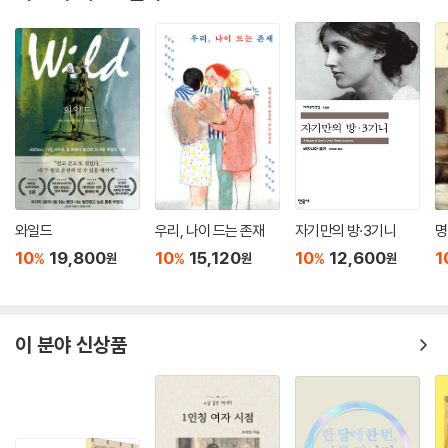
움 외엔 아무 목적도 없는 관계, 그런 관계도 중요해. 아무것도 기대하지 않
다.
고 언제 돌아가든 따뜻한 친구 같은 관계. 내겐 책처럼 좋은 친구, 책처럼
좋은 치유가 없어.…… 내겐 저녁마다 소파에 누워 책 읽는 게 너무나 행복
그렇다고 현경이 ‘이즘’을 앞세우며 사회 참여만을 가치 있게 여기는 것은
한 시간이야. 인생은 누구에게나 만만치 않아서 때론 이런 것들이 있어야
아니다. 매일 아침저녁으로 백팔 배를 한다는 그녀는 “수행이 없는 참여도
견뎌나갈 수가 있거든.”
아집에 빠지기 쉽지만, 참여가 없는 수행도 깨달음에 집착하게 되지. 깨달
--- p.229
아 도인이 되겠다는 생각만으로 세상에서 어떤 일이 일어나든 상관없이 벽
만 보고 앉아 있다면 그건 문제야. 반면 자기 수행이 없는 사회 운동은 언젠
“나는 누구인가, 이 세상에 왜 왔는가, 이 몸을 입고서 해야 할 일은 무엇인
가 힘을 갖게 되었을 때 그 힘을 악용하기 쉽지. 권력과 폭력의 악순환이 일
가, 이런 근본적인 질문은 종교가 있건 없건 누구나 다 갖고 있지. 종교가
어나는 거야. 그래서 사회 운동을 하는 사람은 꼭 수행도 해야 한다고
외적인 권위에 근거했다면 영성은 내적인 권위를 따르는 거고, 이건 인간
와일드
우리, 나이 드는 존재
자기만의 방·3기니
명
봐”(75쪽)라고 말한다.
의 삶에서 아주 중요한 뿌리야. 영성이 있는 삶과 없는 삶은 천국과 지옥만
10
19,800
10
15,120
10
12,600
1
%
%
%
원
원
원
큼이나 달라.…… 어떤 식으로든 자기 운명을 개척하고 자신을 사랑하고 자
“폭력에 폭력으로 대응하는 방식으로는 아무것도 해결할 수 없다고 믿어
유를 지키며 살아가려면 영성이 있어야 해. 우리가 우주의 근원에서 왔다
왔어요. 누군가에게 한 대 맞았을 때 나도 한 대 갚아주겠다는 마음을 멈출
면 영성은 그 근원으로 돌아갈 수 있는 티켓이나 마찬가지야.”
수 있어야 그 싸움이 끝난다고 생각해요”라고 말하는 수진에게 현경은 이
이 분야 신상품
--- p.236
렇게 말한다. “원칙은 비폭력이지만 내가 완전히 수용적인 사람이 될지는
잘 모르겠어. 수동적으로 그저 받아들이겠다는 것도 아니고 적극적으로 공
“이제 많은 사람들이 ‘지배하는 힘’이 아닌 ‘키워주는 힘’ 혹은 ‘매혹하는
격하겠다는 것도 아니야. 경우에 따라 싸워야 할 때와 아닐 때가 있을 것 같
힘’을 이야기하고 있어. 그 사람 안에 있는 것을 발견하게 해주고 살아나게
아.…… 무고한 사람들이나 어린아이가 죽어갈 때, 여러 사람이 죽어갈 때,
해주는 거지. 그런 존재의 힘이야말로 무언가를 변화시킬 동력을 갖고 있