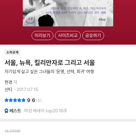
미리보기
사이즈비교
공유하기
소득공제
서울, 뉴욕, 킬리만자로 그리고 서울
자기답게 살고 싶은 그녀들의 ‘운명, 선택, 회귀’ 여행
현경
저
샨티
2017.07.15.
9.6
5
베스트
여성 에세이 top20 16주
16,000
원