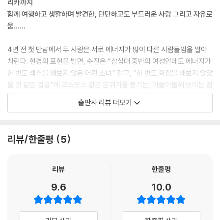
리카까지
이냐 하는 거야.”
함께 여행하고 생활하며 발견한, 단단하고도 부드러운 사랑 그리고 자유로
--- p.61
움……
“수행이 없는 참여도 아집에 빠지기 쉽지만, 참여가 없는 수행도 깨달음에
4년 전 첫 만남에서 두 사람은 서로 에너지가 많이 다른 사람들임을 알아
집착하게 되지. 깨달아 도인이 되겠다는 생각만으로 세상에서 어떤 일이
차린다. 현경의 표현을 빌면, 수진은 “삼십대 중반의 여성인데도 에너지가
일어나든 상관없이 벽만 보고 앉아 있다면 그건 문제야. 반면 자기 수행이
한 번도 섹스를 해보지 않은 어린 소녀” 같고, “한 번도 화장을 해보지 않았
없는 사회 운동은 언젠가 힘을 갖게 되었을 때 그 힘을 악용하기 쉽지. 권력
을 것 같은 얼굴”에 코스모스 같은 분위기를 풍기는, 야들야들해 보이는 젊
과 폭력의 악순환이 일어나는 거야. 그래서 사회 운동을 하는 사람은 꼭 수
은 여성이었다.(이 책, 8, 10쪽) 그에 반해 수진은 현경을 낡은 것을 부수고
출판사 리뷰 더보기
행도 해야 한다고 봐.”
새로운 길을 여는 전사의 에너지를 지닌 ‘인디고 차일드’ 같다고 느낀다. 현
--- p.75
경은 “모든 것이 완벽하다”고 느낀다는 “애늙은이” 수진의 태도가 불편하
고, 수진은 “화려하고 강하고, 소위 ‘기 센’ 언니”의 역동적인 에너지가 거
리뷰/한줄평
5
이 집은 개를 도살하던 터에 지어졌고 폐지를 주우며 홀로 지내던 할머니
칠고 부담스럽게 느껴졌다.(39쪽)
가 살다가 떠난 뒤로 비어 있던 집이라고 한다. 검은 거울은 집을 위로하기
위해 날마다 그레고리안 성가나 재즈 음악을 틀고 꽃을 가져다놓았다. 오
그러나 만남이 깊어지면서 수진은 “전사 같던 그녀에게서 소녀처럼 여리
리뷰
한줄평
랫동안 집이 외롭고 쓸쓸했을 거라며, 누군가 자기 존재를 알아봐 주기를
고 섬세한 예술가를 만나고”(26쪽), 일과를 묻고 고민을 들어주며 자신의
9.6
10.0
바라왔을 거라며.……
외로움과 아픔을 알아주고 쓰다듬어주는 모습에서 ‘여성의 영성’이 어떤
--- p.104
것인지를 구체적으로 경험하며, “아름다움이란 꾸며내는 것이 아니라 발
견하는 것임을, 성숙한 여성들의 모임이 지닌 힘과 치유를, 거룩한 분노로