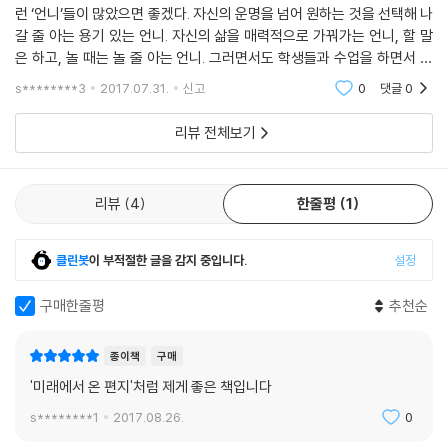
김수진: “지금 이 순간 할 일은 내 앞에 와 있는 삶에 깨어 매 순간 나 자신
런 ‘언니’들이 많았으면 좋겠다. 자신의 운명을 넘어 원하는 것을 선택해 나
힘으로 나뉠 수 있는 거지.”
으로 존재하는 일, 내 운명을 받아들이고, 내 선택에 진실하며, 나 자신으
갈 줄 아는 용기 있는 언니. 자신의 삶을 매력적으로 가꿔가는 언니, 할 말
--- p.149
로 귀향하는 일임을 자각한다. 이 여정에서 깨달음과 용기가 되었던 이야
은 하고, 놀 때는 놀 줄 아는 언니. 그러면서도 학생들과 수업을 하면서 자
기를 이렇게 나누게 되어 고맙고 또 기쁘다.…… 쉽지 않은 작업에 용감하
신의 부족함과 연약함을 드러낼 줄 아는 솔직한 언니. 현경 선생님의 뉴욕
s********3
2017.07.31.
신고
0
댓글
0
“가능하면 싸우고 싶지 않아. 《도덕경》에서도 싸우지 않고 이기는 게 제일
고 솔직하게 맨가슴을 열어준 검은 거울, 현경 선생님께 깊은 감사와 사랑
생활과
좋다고 하지. 하지만 싸우는 것 외에는 방법이 없을 때가 있어. 그걸 잘 분
을 전하고 싶다 ”(‘김수진의 여는 글’에서)
리뷰 전체보기
별하는 게 직관이고 지혜겠지. 살다 보면 분노하게 되는 일은 생기게 마련
이야. 세상 모든 억울함과 싸우겠다 덤비면 아마 다들 암 걸려 죽고 말겠지.
‘검은 거울’, 모든 것을 긍정하고 품어주고 받아주는 여성의 영성
내 소중한 인생과 에너지를 낭비하지 않도록 아주 조심스럽게 나의 전쟁,
리뷰
4
한줄평
1
나의 싸움, 그걸 선택해야 해.”
1부 ‘운명’은 서울에서의 이야기다. 두 사람의 첫 만남에 대한 이야기부터
--- p.162
페미니스트가 된다는 것, 인생의 스승을 만난다는 것, 거룩한 분노를 표현
클린봇
이 부적절한 글을 감지 중입니다.
설정
한다는 것, 평화를 이룬다는 것, 살림이스트로 산다는 것 등등에 대해 이야
유색 인종의 최연소 종신 교수, 검은 거울은 오랜 세월 날마다 거울 속의 자
기한다.
구매한줄평
추천순
신에게 안부를 묻고 예쁘다, 사랑한다 말해주며 스스로를 단단하게 길러왔
던 것이다. 자신을 사랑하는 법을 익히고, 그 사랑을 확장하고, 있는 그대로
처음 만난 자리에서 이름의 뜻을 묻자 현경玄鏡은 “여자들이 ‘거울아 거울
표현하는 연습을 통해 인생의 모험을 주저 없이 선택하고 두려움 앞에서도
종이책
구매
아, 이 세상에서 누가 제일 예쁘니?’ 하고 물으면 언제나 긍정의 목소리로
대범하게 자신을 드러낼 수 있는 힘이 생긴 걸까? 그녀 안의 여신은 안락함
'미래에서 온 편지'처럼 제게 좋은 책입니다
‘그건 바로 너야!’ 하고 대답해 주는 거울, 남성들이 말하는 ‘옳고 그름을 가
에 만족하며 틀 속에서 살아갈 것인지, 자신을 드러내며 창조적으로 살아
리고 뭔가를 되비쳐주는 밝은 거울’이 아니라 모든 것을 품어주는 검은 거
s********1
2017.08.26.
0
갈 것인지 선택하기를 요구했고, 그 모험과 실험에 여기 뉴욕만큼 적당한
울(玄鏡), 내치고 따끔하게 가르치는 게 아니라 긍정하고 포용하고 받아