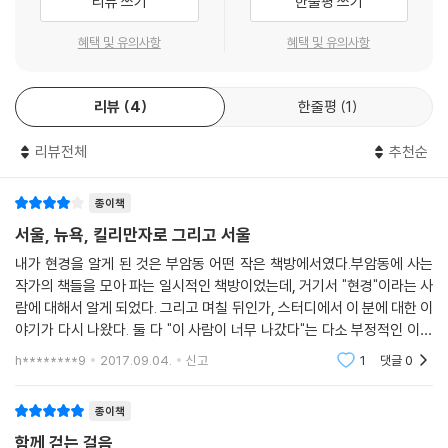
리뷰 쓰기
한줄평 쓰기
살면서 검은 거울만큼 아름다움에 민감한 사람을 본 적이 없다. 외모뿐만
인한 창조적 파괴의 미덕을”(28쪽) 보게 된다. 현경도 지금까지 삶의 목적
아니라 머무는 공간, 하는 일, 만나는 사람들과의 시간까지, 모든 것을 아
과 세상을 구하는 약을 찾기 위해 모험을 떠난 이른바 ‘영웅 여정’의 길을
혜택 및 유의사항
혜택 및 유의사항
우르는 그녀의 중심은 단연 ‘아름다움’이었다. 수행자들이 종교나 믿음에
걸어왔다면, 수진을 만나면서 누군가를 구해야 한다는 생각을 내려놓고,
귀의하는 것처럼 검은 거울은 아름다움에 귀의한 사람 같았다. 길을 걷다
지금 있는 그대로를 사랑하며, 싸우지 않고 문제를 해결하는 사람으로 변
마주치는 사소한 것에서도 아름다움을 찾아내 감탄하고, 사람들에게서 느
리뷰
4
한줄평
1
해갔음을 알아차린다.(14, 15쪽)
낀 아주 작은 변화도 발견해 인정해 주었다.
--- p.120
리뷰전체
추천순
이렇듯 달라서였을까? 두 사람이 만나 묻고 답하고 발견하고 소화시킨 이
야기들을 한 권의 책에 담아서, 이제 자기만의 삶의 지도를 만들기 시작한
검은 거울은 말했다. “두 가지 상황 중 한쪽이 우세할 때 어느 쪽도 편들지
또 다른 젊은이들, 특히 젊은 여성들에게 전할 수 있게 되기까지 4년이라
종이책
않고 침묵한다면 그것은 우세한 쪽에 암묵적으로 동조하는 것과 같아. 히
는 적지 않은 시간이 필요했다. 그러나 그 다름과 닮아감이 이 책을 더욱 풍
서울, 뉴욕, 킬리만자로 그리고 서울
틀러 시대에 숱한 독일인들이 적극적인 반대 의사를 표명하지 않은 것으로
성하게 만든 요소가 되었다.
내가 현경을 알게 된 것은 부암동 어떤 작은 책방에서였다.부암동에 사는
히틀러의 독재와 학살에 암묵적으로 동조했던 것처럼.”
작가의 책들을 모아 파는 일시적인 책방이었는데, 거기서 "현경"이라는 사
--- p.130
여름과 겨울, 방학마다 서울에 온 현경과 함께 수진은 여성 평화 운동 단체
람에 대해서 알게 되었다. 그리고 며칠 뒤인가, 스터디에서 이 분에 대한 이
인 조각보 모임이나 제주 강정의 평화 대행진에도 참여했고, 어느 해에는
야기가 다시 나왔다. 둘 다 "이 사람이 너무 나갔다"는 다소 부정적인 이야
“옷이 도복이고 철학이고 예술일 수도 있다는 사실을 깨닫고 난 뒤로 나는
수진이 뉴욕을 찾아가 현경의 집과 학교에서 그녀의 제자와 친구들은 물론
기였다.그래서인지 한번 이 분의 책을 읽고 싶었다. 가장 최근에 나온 이 책
h********9
2017.09.04.
신고
1
댓글
0
매일 아침 내가 걸어다니는 조각이자 설치 미술이라는 생각으로 옷을 입게
일상 속의 현경을 만나기도 했다. 그리고 우연찮은 기회로 주어진 동아프
을 골랐다.
되었어. 이런 아름다움은 획일화된 기준이나 수술 같은 것으로 가능한 게
리카 여행을 함께하고 비행기로 킬리만자로를 넘으면서 둘은 자신들의 여
아니라 시간과 노력을 들여 자신에 대해 알아가면서 발전하는 거야. 옷을
종이책
행이 회귀와 합일, 귀향으로 모아지고 있음을 알아차린다. 이렇게 이 책은
입는다는 것 또한 소통이고 자신을 드러내는 언어이기 때문에 공부하고 연
함께 걷는 걸음
‘서울, 뉴욕, 동아프리카(킬리만자로)’로 이어지는 발길을 따라가면서, ‘운