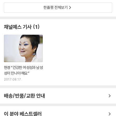
곳도 드물었을 듯했다.
주는 여성의 영성”이라고 대답한다. 강연장에서 “당신은 기독교 신학자면
--- p.180
한줄평 전체보기
서 불교 선생이기도 한데 당신의 진짜 종교는 무엇”이냐는 누군가의 질문
에는, “기독교인이면서 동시에 불교도가 못 될 것 없죠. 기독교는 제가 태
산책길에 마시라고 보온병에 커피를 담아주던 그녀, 옷이 얇다며 숄을 걸
어나고 성장한 바탕이고 불교는 제가 선택한 가르침입니다. 하지만 굳이
치라고 잔소리하던 그녀, 외출하는 길에 용돈을 쥐어주던 그녀. 아침저녁
채널예스 기사
1
제 종교를 정의하라고 한다면 글쎄, 저는 ‘우주 자궁교’라고나 할까요?”라
으로 얼굴을 마주보며 서로의 일과를 묻고, 고민을 나누고, 서로의 외로움
고 답한다.
과 아픔을 알아주고 쓰다듬어주는 일… … 몇 주간 뉴욕에서 내가 경험한
것은 구체적인 삶과 사랑의 모습이었다. 검은 거울이 말하던 ‘여성의 영
이름부터 믿음까지 그녀는 모든 것이 페미니스트이고 살림이스트이다. 그
성’이란 이런 모습이었구나.
러나 이는 그저 우연의 산물이 아니다. 새어머니 손에서 자라고, 아버지 사
--- p.189
업이 무너져 뼈저린 가난을 경험하고, 이혼과 우울증으로 죽어가던…… 그
런 운명을 극복하면서 내려온 수많은 선택의 결과였다.
현경 “건강한 여성성과 남성
“80개국 넘는 나라를 여행하는 동안 나는 직관을 믿는 법, 수호 천사가 있
성이 만나야 해요”
다는 사실, 사람들은 너무나 비슷하다는 것, 내가 따뜻하고 진실한 마음으
분노와 피해 의식에 사로잡혀 있는 한 어떤 문제도 해결할 수 없다고 믿는
2017.08.17.
로 다가설 때 사람들 또한 나에게 그런 친절을 보여준다는, 인간성에 대한
수진과 달리, 현경은 분노는 때로 필요하고 좋은 것이기도 하다고 믿는다.
신뢰를 얻게 됐어. 인간은 믿어볼 만한 것, 인생은 살아볼 만한 것, 그리고
분노가 있어서 문제 해결의 의지가 생기고, 상처받은 사람들이 그대로 주
지구는 너무나 작은 것이로구나.”
배송/반품/교환 안내
저앉지 않을 힘을 얻기도 한다는 것이다. 현경은 정의를 향한 이러한 분노
--- p.202
를 ‘거룩한 분노’라고 불렀다. 그러나 현경의 페미니즘은 ‘거룩한 분노’에만
쪽
머물지 않았다. “상처를 넘어 모든 것을 살리고, 사랑하고, 보살피고, 먹이
“아무에게도 증명할 필요 없고, 이걸로 돈을 벌어야 할 필요도 없이, 즐거
이 분야 베스트셀러
는 힘, 여신의 에너지”로, 곧 살림의 에너지로 더 깊어지고 더 넓어진 것이