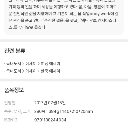
기획 등의 일을 하며 세상을 여행하고 있다. 몸, 마음, 영혼이 조화로
운 전인적인 삶을 지향하며 그 기본이 되는 몸 작업body work에 깊
은 관심을 품고 있다. 『순진한 걸음』을 썼고, 『액트 오브 컨시어스니
스』를 우리말로 옮겼다.
관련 분류
국내도서
에세이
여성 에세이
국내도서
에세이
한국 에세이
품목정보
발행일
2017년 07월 15일
쪽수, 무게, 크기
286쪽 | 384g | 140*210*20mm
ISBN13
9791188244034