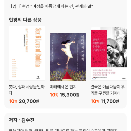
[읽다]
현경 “여성을 아름답게 하는 건, 관계와 일”
현경
의 다른 상품
붓다, 성과 사랑을 말하
미래에서 온 편지
결국은 아름다움이 우
다
리를 구원할 거야 1
10
15,300
%
원
10
20,700
10
11,700
%
%
원
원
저자 : 김수진
글쓰기와 번역, 커뮤니티를 기반으로 하는 문화예술교육과 콘텐츠