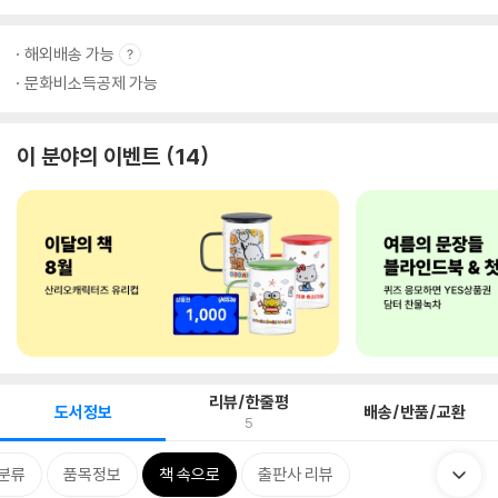
해외배송 가능
문화비소득공제 가능
이 분야의 이벤트
14
리뷰/한줄평
도서정보
배송/반품/교환
5
분류
품목정보
책 속으로
출판사 리뷰