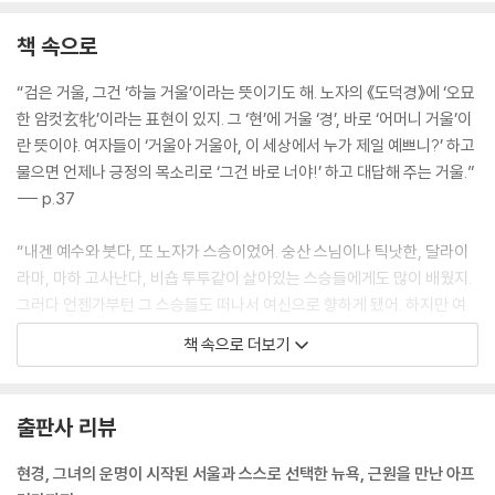
책 속으로
“검은 거울, 그건 ‘하늘 거울’이라는 뜻이기도 해. 노자의 《도덕경》에 ‘오묘
한 암컷玄牝’이라는 표현이 있지. 그 ‘현’에 거울 ‘경’, 바로 ‘어머니 거울’이
란 뜻이야. 여자들이 ‘거울아 거울아, 이 세상에서 누가 제일 예쁘니?’ 하고
물으면 언제나 긍정의 목소리로 ‘그건 바로 너야!’ 하고 대답해 주는 거울.”
--- p.37
“내겐 예수와 붓다, 또 노자가 스승이었어. 숭산 스님이나 틱낫한, 달라이
라마, 마하 고사난다, 비숍 투투같이 살아있는 스승들에게도 많이 배웠지.
그러다 언젠가부턴 그 스승들도 떠나서 여신으로 향하게 됐어. 하지만 여
신이라는 것도 결국 은유일 뿐이야. 이 우주의 모든 것을 사랑하고 생산하
책 속으로 더보기
고 길러내는 모성, 그게 여신이거든.”
--- p.59
출판사 리뷰
“내가 주인이 되어야 해. 그래서 명상을 하고 자신의 몸과 마음을 사랑했으
면 좋겠어. 일단 거기서 시작하면 다음에 무엇을 해야 할지는 저절로 알게
현경, 그녀의 운명이 시작된 서울과 스스로 선택한 뉴욕, 근원을 만난 아프
돼. 중요한 건 무엇이 내 가슴을 뛰게 하느냐, 나를 바칠 ‘사랑과 일’이 무엇