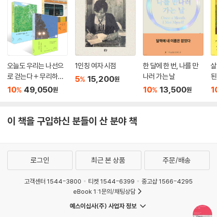
그런 순간에도 나 몰라라 하거나 비폭력만 고집하는 건 문제라고 봐.”(87
어. 괜히 그 사람 옆에 있고 싶고 그 사람에게 배우고 싶은 거지. 내용이 있
쪽) 어쩌면 현경의 이런 태도 또한 공격받고 상처 입은 자들을 보살피고 지
으니까!”
키려는 ‘살림’의 또 다른 표현일지 모른다.
--- p.238
쪽
현경의 ‘살림’은 비단 사람에만 머물지 않았다. 지인의 빈집에 잠시 머무는
“섹스는 언어야. 다른 사람과의 가장 깊은 커뮤니케이션이지. 외국어 배울
동안에도 현경은 짬짬이 시간을 내 화분과 꽃, 전등과 식탁보, 하다못해 냅
오늘도 우리는 나선으
1인칭 여자 시점
한 달에 한 번, 나를 만
살
때 단어나 문법을 익히는 것처럼 섹스의 단어와 문법도 배워야 해. 연습을
킨 한 장도 정성껏 골라 집을 꾸몄고, 날마다 그레고리안 성가나 재즈 음악
로 걷는다 + 무리하지
나러 가는 날
된
5
15,200
통해 더 유창해지는 것도 물론이고. 내 몸의 에너지가 어떻게 도는지를 느
%
원
을 틀었다. 알고 보니 그 집이 원래 개를 도살하던 터에 지어졌고 그나마도
않는 선에서 + 마음의
10
49,050
10
13,500
1
%
%
원
원
끼고, 말없이 몸의 떨림과 에너지의 흐름만으로 누군가와 소통한다는 건
폐지를 주우며 홀로 지내던 할머니가 살다가 떠난 뒤 비어 있던 곳이라며,
문제 세트
굉장히 멋진 경험이야.…… 이렇게 무궁무진한 놀이, 소통, 마음 공부의 수
오랫동안 쓸쓸하고 외로웠을 그 집을 위로하기 위해서였다는 것이다. 가꾸
단이 되는 섹스를 소홀히 여길 게 아니라 정성들여 공부하면 좋겠어. 아는
고 치유하고 살리는 힘, 그러나 그것은 수동적으로 그냥 받아내는 것과는
이 책을 구입하신 분들이 산 분야 책
만큼 누릴 수 있고 자기 몸을 잘 알수록 만족감도 커져. 뭐든 잘하면 아름답
다른, 훨씬 적극적으로 ‘살려내는’ 힘이다.
잖아. 섹스도 잘하면 아름다워.”
--- p.247
자유롭기를, 끝없이 자기답기를……
로그인
최근 본 상품
주문/배송
“다가오는 시대는 아름다움의 시대야. 과학, 철학, 종교의 권위에 짓눌렸
2부 ‘선택’은 뉴욕의 이야기다. 현경의 친구들은 “현경을 제대로 알고 싶으
고객센터 1544-3800
티켓 1544-6399
중고샵 1566-4295
던 ‘진眞’의 시대, 인간이 야수처럼 서로를 죽이는 동안 정의에 대한 갈망
면 그녀의 집을 보아야 한다”고 했는데, 수진은 그녀의 집을 보고나자 그
eBook 1:1문의/채팅상담
으로 피어난 ‘선善’의 시대가 끝나고 이제는 ‘미美’의 시대가 왔어. 진이나
말이 무슨 뜻인지 알 것 같다며 이렇게 말한다. “살면서 검은 거울만큼 아
예스이십사(주) 사업자 정보
선과 달리 미에는 강요가 아닌 매혹이 있을 뿐이야. 그래서 더 힘이 있는 거
름다움에 민감한 사람을 본 적이 없다. 외모뿐만 아니라 머무는 공간, 하는