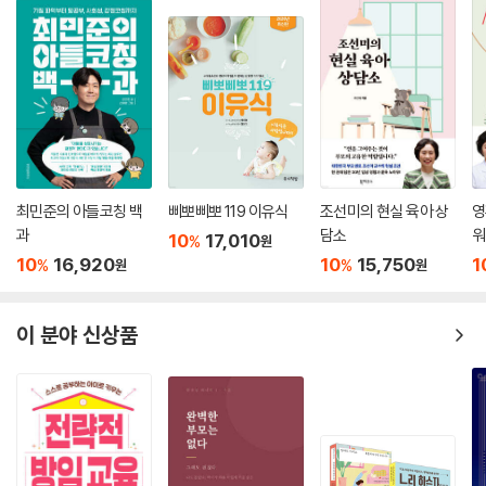
최민준의 아들코칭 백
삐뽀삐뽀 119 이유식
조선미의 현실 육아 상
영
과
담소
워
10
17,010
%
원
10
16,920
10
15,750
1
%
%
원
원
이 분야 신상품