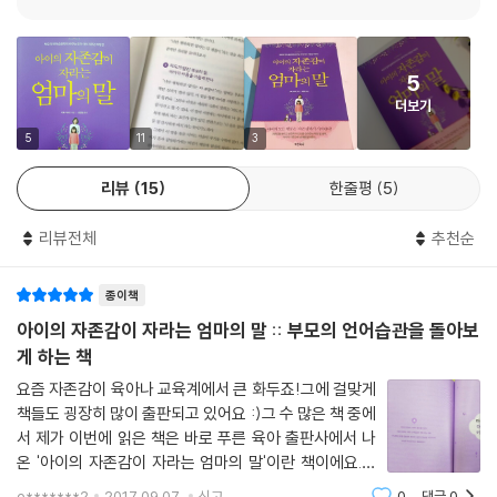
가 되어주는 말을 다루는 장이다. “너만 행복하면 엄마는 다 괜찮아.”라는
말은 아이를 위해서 하는 말 같지만, 엄마의 공허함이나 공포심, 불안감,
의존성, 자기 비하 등이 담긴 말이다. 엄마가 이런 말을 하면 아이는 어떤
5
항변도 하지 못하고 부모 말에 따를 수밖에 없다.
더보기
PART 5 아이의 반항심을 자극하는 위협의 말에서는 아이에게 위협적이
5
11
3
고 히스테릭한 말 대신 화내지 않고 짜증 섞지 않으며 단호하게 이야기할
리뷰
15
한줄평
5
것을 당부한다. 또한 아이를 혼낼 때는 ‘지금 이곳에서’ 있었던 일만 혼내야
효과가 있다고 말하고 있다. 아이가 반항적인 시기에 삐딱하게 쏟아내는
리뷰전체
추천순
말들을 곧이곧대로 받아들여서는 안 된다고 조언한다.
종이책
PART 6 자신감 있고 의지가 강한 아이로 키우는 격려의 말에서는 아이가
부정적인 감정까지 부모에게 털어놓을 수 있도록 평소에 아이의 감정을 잘
아이의 자존감이 자라는 엄마의 말 :: 부모의 언어습관을 돌아보
받아주고 아이의 말을 관심 있게 들어줄 때 자신감을 갖게 된다고 말하고
게 하는 책
있다. 이 장에서는 부모의 역할에 대해 강조하고 있는데, 부모가 심리적으
요즘 자존감이 육아나 교육계에서 큰 화두죠!그에 걸맞게
로 불안하거나 생색내기와 같은 부정적인 감정을 표출한다면 아이는 의무
책들도 굉장히 많이 출판되고 있어요 :)그 수 많은 책 중에
감에 짓눌리게 되어 부모가 시키는 대로만 하게 된다고 한다.
서 제가 이번에 읽은 책은 바로 푸른 육아 출판사에서 나
온 '아이의 자존감이 자라는 엄마의 말'이란 책이에요.제
PART 7 건강한 정서를 가진 아이로 키우는 공감의 말은 정서적으로 건강
목을 보고선 아이의 자존감과 엄마의 말을 어떻게 연관시
e*******2
2017.09.07.
신고
0
댓글
0