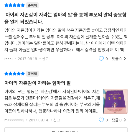
서로 아이를 키우는데 많은 도움을 받고 있
종이책
'아이의 자존감이 자라는 엄마의 말'을 통해 부모의 말의 중요함
을 알게 되었습니다.
엄마의 자존감이 자라는 엄마의 말이 책은 자존감을 높이고 긍정적인 마인
드를 실어주는 부모의 말 공부. 아이의 자존감에 날개를 날아줄 수 있는 책
입니다..엄마라는 말만 들어도 괜히 짠해지는데.. 난 아이에게 어떤 엄마인
지 둘째 아들은 엄마생각하면 우울하다고 해서 충격을 받았네요..이 책의
프롤로그에서는 자존감을 살리는 엄마의 말이 아이의 미래를 바꾼다고 합
i***a
2017.08.18.
신고
0
댓글
0
니다. 아이를
종이책
아이의 자존감이 자라는 엄마의 말
아이의 모든 행동은 '자존감'에서 시작된다!아이의 자존
감은 부모가 만든다!아이의 자존감을 건강하게 세우고,재
능과 잠재력을 살리는 부모의 말 습관아이는 부모의 거울
이듯이 말하나하나, 행동하나하나 이전과 달리 아이들이
성장하면서 더욱 조심스럽게 되는 것 같다.아이들이 미취
m*******3
2017.08.14.
신고
0
댓글
0
학당시에는 제 기분에 따라 말실수를 많이 했던것 같고아
이가 초등생이 되서 자신의 의견과 생각을 이