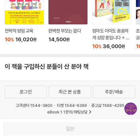
전략적 방임 교육
완벽한 부모는 없다
엄마도 아이도 꼼꼼하
초
게 성장 중입니다 + 느
공
10
16,020
14,500
%
원
원
린 학습자를 위한 100
10
36,000
1
%
원
문 100답 세트
이 책을 구입하신 분들이 산 분야 책
로그인
최근 본 상품
주문/배송
고객센터 1544-3800
티켓 1544-6399
중고샵 1566-4295
eBook 1:1문의/채팅상담
예스이십사(주) 사업자 정보
절판
이용약관
개인정보처리방침
청소년보호정책
PC버전
회사소개
거래처관계자께