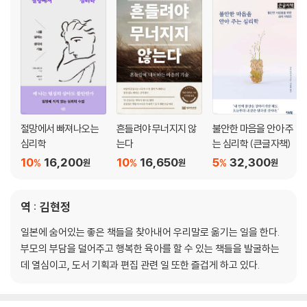
아이를 위한 행동인가, 부모의 행복을 위한 행동인가?
아이를 기쁘게 하는 데 지나치게 신경쓰는 부모의 문제점
불안감을 자극하는 말, 아이에게 최고의 압박이 된다
PART 5 아이의 반항심을 자극하는 위협의 말
위협적인 말, 아이의 학습 의욕을 꺾는다
아이를 혼낼 때는 ‘지금 이곳에서’ 있었던 일만 혼내라
아이의 반항 속에 숨어 있는 ‘진짜 마음’을 파악하라
절망에서 빠져나오는
흔들려야 무너지지 않
불안한 마음을 안아 주
심리학
는다
는 심리학 (큰글자책)
PART 6 자신감 있고 의지가 강한 아이로 키우는 격려의 말
10
16,200
10
16,650
5
32,300
%
%
%
원
원
원
“No!”라고 말하는 부모에게 아이는 안도감을 느낀다
삶에 자신 있고 당당한 부모들의 특징
잠재력을 살리고 의지가 강한 아이로 키우는 법
역 : 김현정
의지가 강한 아이는 능동적이고 스스로 목표를 세운다
일본에 숨어있는 좋은 책들을 찾아내어 우리말로 옮기는 일을 한다.
부모의 기대가 커질수록 아이의 의지와 자신감은 작아진다
부모의 부담을 덜어주고 행복한 육아를 할 수 있는 책들을 발굴하는
데 열심이고, 도서 기획과 편집 관련 일 또한 즐겁게 하고 있다.
PART 7 건강한 정서를 가진 아이로 키우는 공감의 말
칭찬, 정서적으로 건강하고 공감 능력이 뛰어난 아이를 만든다
부모의 무한 신뢰가 아이를 바른 길로 이끈다