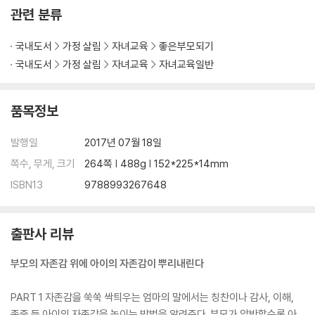
아이는 존재만으로도 ‘행복’이자 ‘사랑’이다
관련 분류
정서적인 교감이 이루어지는 공감의 말
적극적인 관심과 집중해서 듣기, 가장 중요한 부모의 역할이다
국내도서
가정 살림
자녀교육
좋은부모되기
아이의 사회성은 부모와 소통하는 것에서 시작된다
국내도서
가정 살림
자녀교육
자녀교육일반
‘따뜻한 관심’을 보여줄수록 아이의 공감지수는 올라간다
품목정보
PART 8 마음을 활짝 열고 대화하는 아이로 키우는 소통의 말
부모의 리액션, 대화의 물꼬를 터준다
발행일
2017년 07월 18일
마음이 통하는 대화 vs 부담감만 잔뜩 주는 대화
수다쟁이 아이를 만들려면 부모의 ‘사랑’과 ‘정성’을 보여주어라
쪽수, 무게, 크기
264쪽 | 488g | 152*225*14mm
욕심을 버리면 육아가 행복해진다
ISBN13
9788993267648
에필로그 아이를 잘 키우고 싶다면 부모의 자존감부터 높여라
출판사 리뷰
부모의 자존감 위에 아이의 자존감이 뿌리내린다
PART 1 자존감을 쑥쑥 싹틔우는 엄마의 말에서는 칭찬이나 감사, 이해,
존중 등 아이의 자존감을 높이는 방법을 알려준다. 부모가 압박할수록 아