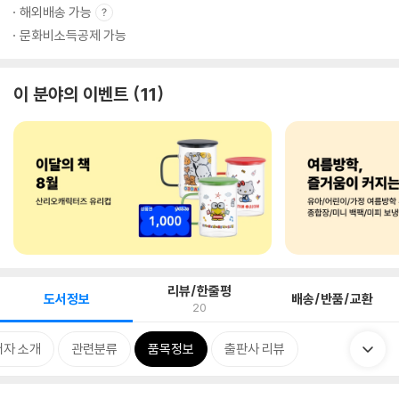
해외배송 가능
문화비소득공제 가능
이 분야의 이벤트
11
리뷰/한줄평
도서정보
배송/반품/교환
20
저자 소개
관련분류
품목정보
출판사 리뷰