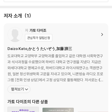
PART 2 아이와 멀어지는, 부모의 불안감을 드러내는 말
아이의 반항심을 자극하는 말, “왜 그것도 못하니?”
저자 소개
1
“왜?”라는 말이 부모와 아이 사이에 심리적인 거리감을 만든다
아이의 마음을 위축시키고 상처를 주는 말
내면의 ‘불안’과 ‘두려움’이 엄격한 부모를 만든다
저
가토 다이조
관심작가 알림신청
PART 3 아이의 재능과 배움의 의욕을 꺾는 부정적인 말
아이의 의욕을 꺾는 말, “넌 대체 할 줄 아는 게 뭐니!”
Daizo Kato,かとう たいぞう,加藤 諦三
아이를 통제하는 것은 부모의 불안함과 초조함의 표현이다
도쿄대학교 교양학부 교양학과를 졸업하고 같은 대학원 사회학연구
아이 교육, 열등감이 아니라 ‘배려’의 힘으로 이끌어주어라
과 석사과정을 수료했으며 하버드 대학교 연구원을 지냈다. 지금은
‘부모의 욕심’이 커질수록 아이의 재능은 작아진다
와세다대학교 명예교수로, 하버드대학교 라이샤워연구소 객원연구
아이가 잘하는 것 한 가지에 집중하라
원, 일본 정신위생학회 고문을 지내고 있으며, 니폰방송 라디오 프로
아이를 있는 그대로 받아들이는 것이 ‘진짜 사랑’이다
그램 [전화 인생 상담]에서 고정 상담자로 활동해왔다. 저서로는 《불
안에 사로잡힌 당신에게》, 《고민을 그만하고 싶습니다만》, 《50대 남
펼쳐보기
PART 4 갈등을 키우고 아이를 억압하는 말
자를 위한 심리학》, 《나를 잃지 않고 오늘을 사는 법》, 《불안한 마음
아이를 억압하는 말, “너만 행복하면 엄마는 다 괜찮아.”
을 안아주는 심리학》, 《나는 왜 눈치를 보는가》, 《나는 왜 소통이 어
가토 다이조
의 다른 상품
내면이 불안한 엄마는 억압하는 말로 속마음을 감춘다
려운가》, 《나는 내가 아픈 줄도 모르고》 등이
부모가 주고 싶은 사랑이 아닌, 아이가 원하는 사랑을 주어라