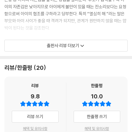
이의 자존감은 낮아지므로 아이에게 불만이 있을 때는 잔소리보다는 요청
함으로써 아이의 협조를 구하라고 당부한다. 특히 “열심히 해.”라는 말은
부모와 아이 사이가 좋을 때 격려가 되지만, 관계가 원만하지 않을 때는 압
박이 된다는 것을 강조한다.
PART 2 아이와 멀어지는, 부모의 불안감을 드러내는 말은 아이의 마음에
출판사 리뷰 더보기
상처를 주고 위축시키는 말에 대해 자세히 소개한다. 아이에게 “왜?”라고
자주 묻는 부모는 자신감이 부족하고 자존감이 낮으며, 아이를 통제하려는
욕구가 강하다. 직접 말하지 않고 돌려서 말하는 것 또한 아이를 조종하려
리뷰/한줄평
20
는 대표적인 방법이다. 아이에게 지나치게 엄격한 부모라면 부모 내면의
불안과 두려움을 아이에게 해소하려는 것은 아닌지 살펴볼 필요가 있다.
리뷰
한줄평
PART 3 아이의 재능과 배움의 의욕을 꺾는 부정적인 말에서는 아이의 의
9.8
10.0
욕을 꺾는 부모의 부정적인 말에 대해 알아보는 한편, 아이를 교육할 때 부
모의 욕심이 앞서는 것에 대한 경계를 하고 있다. 중요한 것은 아이의 모습
그대로를 존중하고 인정해 주는 것이다.
리뷰 쓰기
한줄평 쓰기
PART 4 갈등을 키우고 아이를 억압하는 말은 아이에게 부담과 스트레스
혜택 및 유의사항
혜택 및 유의사항