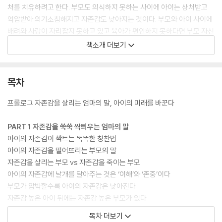
처를 치유하려고 한다. 부모도 의식하지 못하는 사이에 아이는 상처받고
억압받아 의기소침해지고 자존감도 낮아지는 것이다. 부모와 아이 사이에
배려와 사랑이 자리잡지 못하고 있고 육아가 편안하지 못하다면 부모 자신
의 심리적인 문제부터 직시하고 해소하는 게 먼저여야 한다.
책소개 더보기
아이에게 필요한 건 ‘사랑’이다. 어떤 일을 좋아하도록 이끌어주는 배려의
힘 말이다. 사랑으로 가르친 아이는 스스로 배우기 위해 노력한다. 부모가
목차
아이의 열등감을 자극하면 아이는 부모의 뜻대로 움직이기는 할 것이다.
하지만 그 움직임이 오래 갈 리 없고, 결국 아이는 좌절감에 빠져 허우적거
프롤로그 자존감을 살리는 엄마의 말, 아이의 미래를 바꾼다
리게 된다. 아이를 잘 키우고 싶고, 또 그렇게 하기 위해 노력하지만, 부모
자신의 마음 상태가 불안하고 건강하지 않으면 아이에게 상처 주는 말을
PART 1 자존감을 쑥쑥 싹틔우는 엄마의 말
한다. 이 책 『아이의 자존감이 자라는 엄마의 말』은 아이에게 상처 주는 부
아이의 자존감이 싹트는 똑똑한 칭찬법
모의 심리와 문제점, 이에 대한 해결책을 자세히 소개하고 있다. 또한 부모
아이의 자존감을 떨어뜨리는 부모의 말
와 아이 모두 건강한 자존감을 세우고, 더 나아가 바람직한 관계를 형성하
자존감을 살리는 부모 vs 자존감을 죽이는 부모
는 방법을 알려준다.
아이의 자존감에 날개를 달아주는 것은 ‘이해’와 ‘존중’이다
부모가 압박할수록 아이의 자존감은 낮아진다
자존감 높은 아이 뒤에는 자존감 높은 부모가 있다
조건을 단 사랑, 자존감을 낮추는 복병이다
목차 더보기