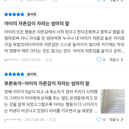
켜 나갔는지 무척이나 궁금했답니다.​ 책은 총 8개의 파
한 아이로 키우기 위해 부모가 평소에 어떤 말을 해주어야 하는지 알려주
트로 나누어져 있어요. 엄마의 말을
는 장이다. 아이는 존재 자체만으로도 부모에게 행복이자 사랑인데, 많은
종이책
부모들이 아이의 마음에 공감하지 못하고 다그친다. 아이는 부모와 생각을
아이의 자존감이 자라는 엄마의 말
교환하는 것에 머물지 않고 마음을 공유하고 싶어 한다는 것을 기억하자.
아이의 모든 행동은 자존감에서 시작 된다고 한다초등학교 중학교 딸을 둔
엄마로써 아니 자식을 둔 엄마라면 누구나 내 아이가 자존감 높은 아이로
PART 8 마음을 활짝 열고 대화하는 아이로 키우는 소통의 말에서는 부모
크길 바랄것이다아이의 자존감은 스스로 높아지지 않으며 거기에는 부모
와 아이 사이에 대화가 끊기지 않기 위해서 어떻게 해야 하는지 다루는 한
의 영향이 매우 크다는 것도 알고는 있다. 아이의 자존감을 높이고 긍적적
편, 부모가 아이에게 무엇을 하라고 끊임없이 요구할 게 아니라, 아이가 무
인 마인드를 심어주기 위한 부모의 말 공부알고는 있지만 어떤식으로 어떻
엇을 요구할 때 부모가 들어줄 때 갈등이 생기지 않는다고 말한다. 또한 부
g*****l
2017.09.01.
신고
0
댓글
0
게 대화해야하는
모로서 자신감과 자존감을 찾을 때 아이의 자존감도 바로 세워진다는 것을
강조한다.
종이책
푸른육아-아이의 자존감이 자라는 엄마의 말
첫째 아이가 5살이 되고 내 목소리가 점저 커지기 시작했
다.그러다가 아이에게 상처를 주는 말도 은연중에 하고 있
는 것을 알게 되었고그럴수록 아이는 행동이 더 나아지기
는 커녕더 어긋나고 있었다.아이를 키우면서 늘 새로운 문
제에 부딪히고아이에게는 중요한 시기에 부모가 어떻게
y******8
2017.08.28.
신고
0
댓글
0
해 주느냐가 아이에게 큰 영향을 끼치기 때문에좋은 육아