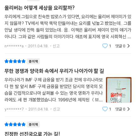
평판을 가지고 있는 단체나 기관에 위탁하거나, 공동으로 진행한다. 기금
유일한 시민사회 전문 잡지 《제3섹터》
마디로 정의하기는 어렵다. 영 파운데이션은 연구와 조사를 통해 변화가
올리버는 어떻게 세상을 요리할까?
조성이나 운영도 독자적으로 하지 않고 반드시 기업이나 다른 재단들에게
좋은 세상의 이야기를 담는 포지티브 뉴스
필요한 부분을 진단하기도 하고, 스스로 여러 가지 프로젝트를 벌여 사회
우리에게 그림으로 친숙한 밥로스가 있다면, 요리에는 올리버 제이미가 있
참여 기회를 준다. 혁신 운동이나 프로젝트를 추진하는 단체와 넓은 네트
사회적 기업을 위한 공간 CAN
문제를 해결하기도 하며, 다양한 사회적 기업과 시민단체가 탄생할 수 있
지 않을까? TV에서 뚝딱 뚝딱 만들어내는 요리를 넋놓고 봤었는데.. 그를
워크와 파트너십을 형성한다. 이 단체들에 자금을 지원하는 것이 NESTA
윤리적 부동산 업자 에티컬 프로퍼티
게 도와주는 구실도 한다. 사회혁신의 싹을 틔우는 인큐베이터인 셈이다.
만날 생각에 잔뜩 들떠 있었는데.. 음.. 이책은 올리버 제이미 만의 얘기가
의 주된 일이다. 그러나 돈만 주고 마는 게 아니다. 늘 함께 논의하
비영리 단체가 가장 아쉬워하는 것을 주다, 컨설팅 회사 망고
박원순은 이런 큰 단체의 지원을 받아 꾸준히 생겨나고 있는 사회적 기업
아니다. 그와 같은 사람들의 이야기이다. 애초에 표지에 영국 사회혁신 리
고 검토하고 평가한다. 상위 기관뿐 아니라 지역 사회에서 일하는 작은 단
과 지역 사회의 실천에도 주목한다. 영국 생수 산업 4위에 오른 친환경 생
포트라는 말을 유심히 봤더라면 좋았을텐데.. 그걸 놓쳤다. 그러고보니 정
n*******a
2011.04.18.
신고
1
댓글
0
체들도 중요한 동반자로 생각한다. 더 중요한 것은 이 단체들과 협력해 제
말 리포트다.
부록 내가 만난 사람들
수 기업 벨루, 시각 장애인으로만 구성된 비누 회사 클래러티 등 일반 기업
3의 기관을 만드는 것이다. 이것을 통해 혁신의 사이클을 만든다.---p.20
못지않게 큰 규모의 사회적 기업도 있지만, 대부분의 사회적 기업은 주로
종이책
1
지역 사회에 기반을 두고 자기가 사는 지역의 문제를 직접 해결하는 형태
무한 경쟁과 양극화 속에서 우리가 나아가야 할 길
의 활동을 하고 있다. 동네 주민들이 함께 예술 활동을 하며 노인 세대와 어
UKSIF의 핵심 활동은 회원들의 네트워크를 구성하고, 일반 대중과 여론
린이들이 어울릴 기회를 만들어주는 매직 미, 노숙인 자립의 기회를 마련
우리나라가 IMF 구제 금융을 받기 조금 전에 우리나라보
주도층을 교육하며, 지속 가능하고 사회적 책임을 부담하는 투자와 재정을
다 한 발 앞서 IMF 구제 금융을 받았던 당시의 영국의 모
하는 트리니티, 시민들 스스로 자기 동네의 도로나 시설에 생긴 문제를 공
위한 프로젝트를 추진하는 것이다. 우리나라의 일반 투자 회사나 투자자들
습을 간접적으로나마 살펴볼 수 있는 영국 영화가 우리나
공기관에 신고해 수리하는 픽스 마이 스트리트 같은 단체는 지역 사회 기
이라면 모두 도망갈 이야기다. 우리나라에서 이런 주장을 한다면 투자를
라에도 세 편 개봉했었습니다. 1996년에 제작된 ＜브래
반의 사회적 기업들이다. 그리고 이런 수많은 소박한 상상력이 모여 영국
꺼리는 사람이 많을 거라는 이야기다. 그러나 영국은 그렇지 않다. 현재 운
스트 오프＞는 표면적으로는 음악 영화였고, 97년에 제
사회를 바꾸는 힘이 되고 있다.
y*******7
2011.04.18.
신고
1
댓글
0
작된 ＜풀 몬티＞는 코메디 영화였으며, 조금 뒤인 2000
영하고 있는 사회 책임 투자 규모는 10억 달러 정도라고 한다. 불경기 이후
년에 제작된 ＜빌리 엘리어트＞는 발레 영화였지
헤지펀드는 돈이 줄었지만 UKSIF는 오히려 돈이 늘었다. 그만큼 투자자들
영국 사회의 크고 작은 풀뿌리 실천 사례 뒤에는 이런 활동을 지원하는 여
종이책
의 인식이 조금씩 달라지고 있는 것이다. 사회적 투자에 세금을 감면해주
러 기관과 재단들이 든든하게 버티고 있다. 로또 기금의 기부를 받아 사회
진정한 선진국으로 가는 길!
는 영국 정부의 정책도 이런 현상에 도움이 되고 있다.---p.250