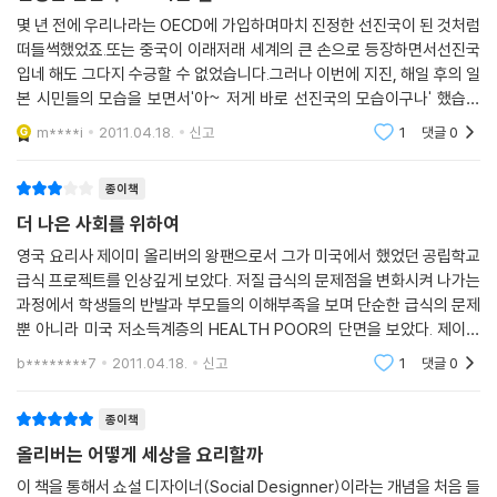
적 기업을 지원하는 NESTA, 시민들의 목소리를 모아 행정 서비스를 개혁
몇 년 전에 우리나라는 OECD에 가입하며마치 진정한 선진국이 된 것처럼
하는 싱크 퍼블릭, 기부 문화 발전을 독려해 사회 변화를 이끄는 CFN, 다
떠들썩했었죠.또는 중국이 이래저래 세계의 큰 손으로 등장하면서선진국
이 재단은 청년들이 요리사가 돼서 자신의 삶을 바꿀 기회를 만들어준다는
른 곳에서 지원을 받기 쉽지 않은 사회혁신 활동에 손길을 뻗는 에스메 페
입네 해도 그다지 수긍할 수 없었습니다.그러나 이번에 지진, 해일 후의 일
제이미 올리버의 정신을 실현하기 위해 만들어진 것이다. 2002년 영국의
어베언 재단 등이 바로 그것이다. 이런 중간 지원 기관과 재단들은 크고 작
본 시민들의 모습을 보면서'아~ 저게 바로 선진국의 모습이구나' 했습니
방송사 채널4는 〈제이미스 키친(Jamie’s Kitchen)〉이라는 TV 프로그램
은 사회적 기업과 시민사회 활동이 꽃필 수 있게 넉넉한 토양을 만들어주
다.그리고 이번에 '올리버는 세상을 어떻게 요리할까?'라는 이 책을 읽으면
을 방영했다. 15명의 빈곤층 청소년들을 요리사로 훈련시키는 프로그램이
m****i
2011.04.18.
신고
1
댓글
0
는 구실을 한다.
서는영국이라는 나
었다. 그 뒤 제이미는 이 청년들을 견습 요리사로 고용해 식당을 여는 실험
을 했다. ‘피프틴’이라는 이름을 가진 이 레스토랑은 런던에서 가장 성공한
종이책
박원순은 시민사회와 적극적으로 손잡으려 하는 정부의 변화에 관해서도
식당 중 하나가 됐다. 한 지역에서 레스토랑 피프틴이 문을 열면 그 지역의
언급한다. 영국 총리인 보수당의 데이비드 캐머런은 당선 전부터 ‘작은 정
더 나은 사회를 위하여
정체성을 가지게 된다. 그 식당을 지원하고 요리사 수습 과정을 운영하기
부, 큰 사회’를 주창하며 시민사회와 지역 사회의 중요성을 강조하고, 이런
영국 요리사 제이미 올리버의 왕팬으로서 그가 미국에서 했었던 공립학교
위해 재단이 만들어진다. 식당의 수입은 재단으로 들어간다. 청년들이 수
영역의 활동가들과 함께 일할 것을 다짐했다. 보수당의 이런 선언에 의구
급식 프로젝트를 인상깊게 보았다. 저질 급식의 문제점을 변화시켜 나가는
습 과정을 시작할 때부터 그 과정을 수료하고 취업하는 순간까지 이 재단
심을 품고 정권 교체 뒤를 염려하는 목소리도 있었지만, 영국의 시민사회
과정에서 학생들의 반발과 부모들의 이해부족을 보며 단순한 급식의 문제
은 지원을 아끼지 않는다.---p.298
는 여전히 잘 굴러가고 있다. 정권 교체 한 번에 일희일비해야 하는 한국과
뿐 아니라 미국 저소득계층의 HEALTH POOR의 단면을 보았다. 제이미
달리, 영국은 이미 시민사회를 뒷받침하는 여러 지원 기관과 시스템이 자
의 급식개선 프로젝트과정을 보며 응원을 했었고 당연히 이 책은 그의 사
b********7
2011.04.18.
신고
1
댓글
0
에드 로저슨(Ed Rodgerson)은 글래스고의 경찰관이다. ‘@hotelalph
회 기업가로서 그의 이
리를 잡은 것이다. 이렇게 사회 전체가 ‘풀뿌리 실천’의 중요성에 합의하고
a9’이라는 트위터 아이디를 쓰는 이 경찰관은 블랙베리로 경찰 서비스에
탄탄한 시스템을 갖추기 위해 힘쓸 때, 영국처럼 다양한 아이디어와 실천
종이책
관한 다양한 정보를 주고받으면서 트위터에서 상당히 유명해졌다고 한다.
이 뛰노는 사회적 기업의 생태계가 조성될 수 있다.
피드백을 통해 현장에서 개선되는 사
올리버는 어떻게 세상을 요리할까
례들도 생겼다. 이런 좋은 변화는 대중이 경찰을 신뢰하게 하고, 시민과 경
새로운 상상력으로 세상을 요리하는 사회혁신 레시피
이 책을 통해서 쇼설 디자이너(Social Designner)이라는 개념을 처음 들