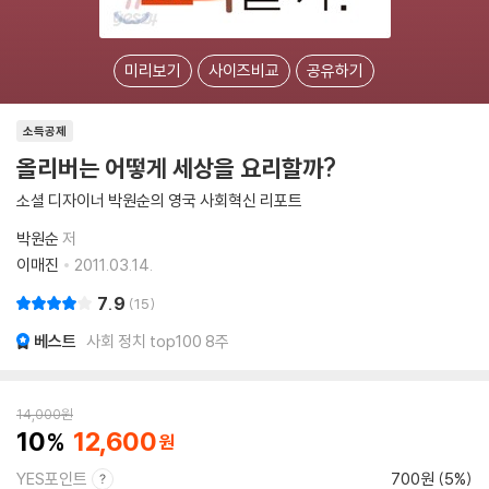
미리보기
사이즈비교
공유하기
소득공제
올리버는 어떻게 세상을 요리할까?
소셜 디자이너 박원순의 영국 사회혁신 리포트
박원순
저
이매진
2011.03.14.
7.9
15
베스트
사회 정치 top100 8주
14,000
원
10
12,600
YES포인트
700원 (5%)