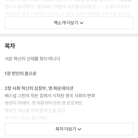
만나고 돌아왔다. 『올리버는 어떻게 세상을 요리할까? ― 소셜 디자이너
박원순의 영국 사회혁신 리포트』는 영국 사회의 변화를 바탕으로 한국에
서도 적용할 수 있는 다양한 사회혁신 사례를 들려준다.
책소개 더보기
책은 사회혁신의 에너지가 활발하게 흐르고 있는 영국의 이야기를 들려주
면서, 한국의 시민사회와 사회적 기업, 지역 사회 활동을 고민하는 사람들
목차
에게 유익한 생각거리를 던져준다. 무엇보다 저자가 강조하는 점은 정부,
재단, 시민사회 등 각 영역이 따로 놀지 않고 유기적으로 맞물려 돌아갈 때
서문 혁신의 선례를 찾아 떠나다
사회혁신의 원동력이 만들어진다는 것이다. 정부와 재단이 밀어주고 시민
사회와 단체들이 당겨줄 때, 어느 하나 앞서가지 않고 사회 전체의 합의가
1장 런던의 품으로
형성될 때 작은 기업과 재기발랄한 개인들의 상상력을 자유롭게 펼칠 수
있는 놀이터가 만들어질 수 있다. 영국 시민사회를 구석구석 돌아다닌 저
2장 사회 혁신의 심장부, 영 파운데이션
자 박원순이 이 책에서 그려내는 영국 사회의 모습이 그것을 증명한다.
베스널 그린의 작은 집에서 시작된 영국 사회의 변화
청년이 미래다, 영 파운데이션의 영 프로젝트
행복한 세상을 위해 함께 손을 잡다
마이더스의 손, 론치패드
감옥의 경제학 ㆍ 사회변화투자
목차 더보기
영 파운데이션의 고민과 미래