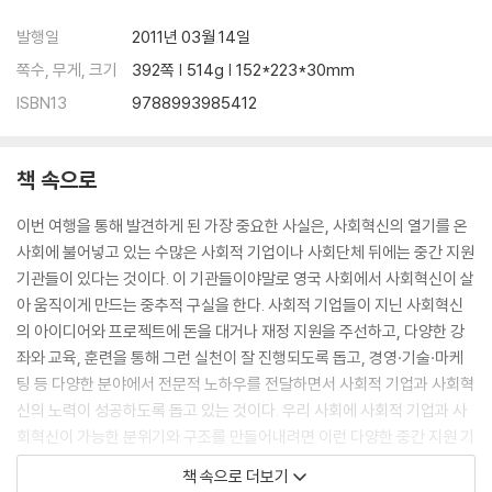
에너지 자립 마을, 트랜지션 타운
발행일
2011년 03월 14일
쪽수, 무게, 크기
392쪽 | 514g | 152*223*30mm
9장 결국 지역 공동체가 해답이다 ― 커뮤니티비즈니스와 지역 주민 단체
ISBN13
9788993985412
가난한 지역의 종합 상사 어카운트
호크니 협동조합발전회 ㆍ 지역 발전의 베이스캠프
지역 주민들의 꿈을 이루는 커뮤니티 링크
책 속으로
10장 영국 사회를 변화시키는 중간 지원 기관들
이번 여행을 통해 발견하게 된 가장 중요한 사실은, 사회혁신의 열기를 온
NESTA 본부에 가다
사회에 불어넣고 있는 수많은 사회적 기업이나 사회단체 뒤에는 중간 지원
행정 서비스 개혁을 디자인하는 싱크 퍼블릭
기관들이 있다는 것이다. 이 기관들이야말로 영국 사회에서 사회혁신이 살
이노베이션 익스체인지
아 움직이게 만드는 중추적 구실을 한다. 사회적 기업들이 지닌 사회혁신
의 아이디어와 프로젝트에 돈을 대거나 재정 지원을 주선하고, 다양한 강
11장 전통적 자선 단체와 재단들의 혁신
좌와 교육, 훈련을 통해 그런 실천이 잘 진행되도록 돕고, 경영·기술·마케
영국 지역 재단의 연합체 ㆍ 지역 재단 네트워크
팅 등 다양한 분야에서 전문적 노하우를 전달하면서 사회적 기업과 사회혁
알렉 리드의 아름다운 프로젝트들
신의 노력이 성공하도록 돕고 있는 것이다. 우리 사회에 사회적 기업과 사
결혼 선물은 기브 잇에서 준비하세요
회혁신이 가능한 분위기와 구조를 만들어내려면 이런 다양한 중간 지원 기
좋은 사회적 기업을 지원하는 빅 로터리 펀드
관들이 먼저 활성화돼야 한다.---p.10
특별한 사업을 돕는 특별한 재단
책 속으로 더보기