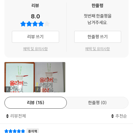
Community Association)의 약자다. 이 단체는 사회적 소외가 심하고
가치를 요리하다 ㆍ 제이미 올리버와 피프틴 재단
육하고, 이 아이들의 취업을 돕는 것이다. 피프틴은 세계 각국에 지점을 두
리뷰
한줄평
경제적 박탈이 오래 지속된 포플러 지역에서 사회적, 도시적, 경제적 재생
온라인 시민 사회를 주름잡는 1인 종군기자
고 벌써 몇 년째 젊은 요리사를 길러내며 영국 사회의 빈곤층 청년 실업 문
8.0
사업을 지원하는 역할을 한다. 법적으로는 비영리 단체고 등록된 자선 단
첫번째 한줄평을
웹으로 세상을 바꾸다
제를 해결하고 있다. 제이미 올리버는 자신의 영역에서 음식이라는 키워드
남겨주세요.
체다. 이런 단체에 지방 정부가 자산을 넘겨 스스로 소유하고 관리하도록
시상 제도가 만드는 세상
를 통해 새로운 ‘가치’를 요리하고 있는 것이다.
하는 게 신기하다. 지역 사회와 주민들을 위해 시민단체가 훨씬 더 효과적
리뷰 쓰기
한줄평 쓰기
으로, 더 친밀하게 관리할 수 있다는 사실을 인정하는 것이 아닐까?---p.1
15장 스코틀랜드에 부는 사회 혁신의 바람
영국 사회에는 지금, 이런 ‘사회적 요리사’들이 활약하는 새로운 생태계가
61
세상을 바꾸는 야심찬 여자들
만들어지고 있다. 전통적으로 정부의 구실로 여겨온 빈곤 해소, 사회 통합
혜택 및 유의사항
혜택 및 유의사항
들어보셨나요ㆍ 장소 이벤트! ㆍNVA
등의 문제를 시민사회와 지역 사회가 적극적으로 나서 해결하고 있다. 한
커뮤니티 링크는 학교에서 퇴학당한 아이들을 가르치는 학교도 운영하고
전통 문화로 사회적 문제를 해결하다 ㆍ 갈가엘
국의 시민사회 발전을 주도해온 ‘소셜 디자이너’ 박원순이 크고 작은 시민
있다. 한 아이가 이렇게 퇴학당하면 그 가족의 평온은 깨지기 마련이다. 그
사회부터 정부, 재단, 기금과 언론까지, 새로운 영국을 요리하는 사람들을
래서 이 아이들을 제대로 가르쳐서 다시 학교로 돌려보내는 게 이 단체의
16장 도시에서 시골까지, 요크셔의 사회적 기업
만나고 돌아왔다. 《올리버는 어떻게 세상을 요리할까? ― 소셜 디자이너
목표다. 작년 한 해 120여 명의 아이들을 가르쳤고, 그중 96퍼센트가 학교
공간 비즈니스, 타이거
박원순의 영국 사회혁신 리포트》는 영국 사회의 변화를 바탕으로 한국에
로 돌아가거나 대학에 진학했다고 한다. 도대체 그 비결이 무엇인지 물어
지역 종합 개발회사, 로이즈 지역자치회
서도 적용할 수 있는 다양한 사회혁신 사례를 들려준다.
2
2
봤다. 지역 지식, 지역 이해(local understanding), 지역 협력(working
요크셔의 사회적 기업들
with local people)이라고 답한다. 우문현답이다. 결국 지역에 해답이 있
리뷰
15
한줄평
0
시골 지역의 사회적 기업들
소셜 디자이너 박원순, 새로운 영국을 이끄는 ‘사회적 요리사’들을 만나다!
는 것이다. ---p.193
지역의 사회적 기업이 가능한 이유
리뷰전체
추천순
조용한 혁명가 ㆍ DTA 총수 스티브 와일러
영국 사회혁신의 심장부에서 가장 큰 활약을 하고 있는 것은 단연 시민사
NESTA 운영의 핵심 원리 중의 하나는 늘 파트너들과 함께 일한다는 것이
회와 지역 사회다. 박원순이 가장 먼저 찾아간 ‘영 파운데이션’ 같은 단체가
다. 혼자서는 외롭고 약하다. NESTA의 사업은 주로 그 분야에서 최고의
종이책
17장 사회적 기업과 비영리 단체의 인프라
바로 영국 시민사회의 현주소를 잘 보여주는 곳이다. 이 단체의 성격을 한