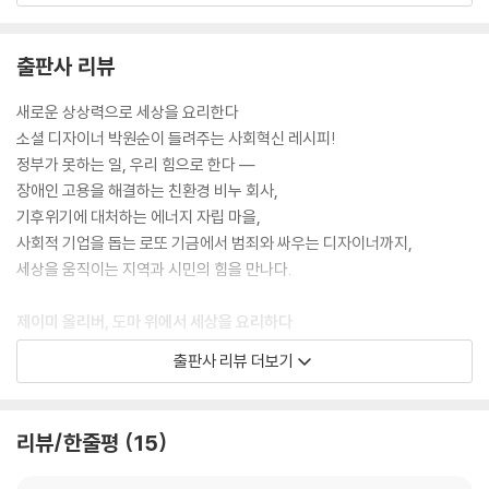
‘큰 사회’라는 개념은 우파와 좌파를 모두 겨냥한 개념이라고 한다. 보수당
12장 수익보다 사회 변화에 투자한다
은 사회를 돌보지 않는다는 인상을 심어준 대처 시대를 염두에 두고 ‘사
정부를 대신하는 벤처 캐피탈, SIB
출판사 리뷰
회’를 강조한 것이다. 동시에 좌파를 향해서는 너무 비대해진 국가를 자원
세상을 바꾸는 선순환의 구조 ㆍ 사회 책임 투자의 견인차 UKSIF와 글로
봉사와 시민단체가 대체할 수 있다고 강조하는 것이다. 캐머런은 마약이나
벌 헨더슨
새로운 상상력으로 세상을 요리한다
가족 해체 등 사회적 질병을 보수당 정부에서 풀뿌리 단체나 활동가들이
공공 행정 서비스의 혁명을 불러온 휴면 자산 위원회와 소셜파이낸스
소셜 디자이너 박원순이 들려주는 사회혁신 레시피!
더 잘 해결할 수 있다고 강조한다. 캐머런은 작은 정부는 정부의 기능이 없
착한 일에만 투자한다 ㆍ 트리오도스 은행
정부가 못하는 일, 우리 힘으로 한다 ―
는 게 아니라 새로운 형태의 정부라고 말한다. 영국의 보수당은 이렇게 새
커뮤니티 기업, 지역 사회를 살리는 도구
장애인 고용을 해결하는 친환경 비누 회사,
로운 생각과 도전으로 거듭나고 있다.---p.78
기후위기에 대처하는 에너지 자립 마을,
13장 전통적 시민 단체도 혁신의 대열에 서 있다
사회적 기업을 돕는 로또 기금에서 범죄와 싸우는 디자이너까지,
크라이시스(Crisis)라는 노숙인 관련 전문 기관이 조사한 바에 따르면 75
언락 데모크라시 ㆍ 전통적 캠페인 단체의 고민
세상을 움직이는 지역과 시민의 힘을 만나다.
퍼센트의 기업 담당 응답자들이 노숙인을 고용하지 않겠다고 답변했고, 이
빅 브라더를 감시하는 사람들
미 한 번 고용한 기업의 경우는 75퍼센트가 만족한다고 대답했다고 한다.
시민 정신 없이 민주주의 없다
제이미 올리버, 도마 위에서 세상을 요리하다
이것은 노숙인들이 일단 직업을 가지게 되면 악순환의 고리를 끊을 수 있
출판사 리뷰 더보기
다는 것을 보여준다. 트리니티는 노숙인들을 고용해서 그런 직업 경력과
14장 세상을 이끄는 새로운 발상 ― 디자인, 인증 마크, 윤리적 패션, 소셜
쉽고 즐거운 요리법을 선보이며 세계적인 인기 스타가 된 영국의 훈남 요
기회를 준다. 그렇게 해서 완전히 사회에 복귀할 수 있게 한다는 점에 큰 의
미디어
리사, 제이미 올리버. 그런데 제이미 올리버는 음식만 요리하는 게 아니란
미가 있다.---p.100
범죄와 싸우는 디자인
다. 음식이 아니면 무엇을, 어떻게 요리한다는 걸까?
리뷰/한줄평
15
인증으로 새로운 세상을 만들다
올리버가 운영하는 레스토랑 피프틴. 피프틴의 요리사는 모두 저소득 가정
HARCA는 주택 및 재생 커뮤니티 협회(Housing And Regeneration
돈이 되는 윤리
출신의 청소년이다. 빈곤 계층의 아이들이 훌륭한 요리사가 될 수 있게 교