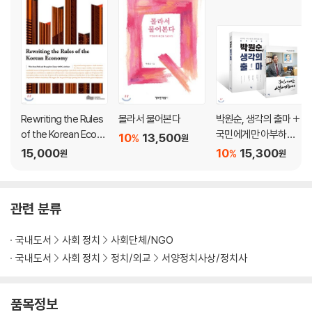
영국 최고, 최대의 사회 복지 단체 터닝 포인트
생수업계의 혁명 벨루
영화로 노숙인을 구제하는 오픈 시네마
시각 장애인의 기업 클래러티
7장 협동조합의 다양한 얼굴을 보다
칼버츠 ㆍ 작은 인쇄 협동조합의 실험
Rewriting the Rules
몰라서 물어본다
박원순, 생각의 출마 +
사이클 트레이닝 ㆍ 자전거 타기 훈련도 훌륭한 미래 산업
of the Korean Econo
국민에게만 아부하겠
10
13,500
%
원
주택 협동조합 운동의 선구자 CDS
my
습니다 세트
15,000
10
15,300
%
원
원
플렁킷 재단 ㆍ 협동조합으로 농촌을 살리다
윤리적 금융 기관이 뜨고 있다
학교도 협동조합 모델로!
관련 분류
영국 협동조합 운동의 현재와 미래
국내도서
사회 정치
사회단체/NGO
8장 함께 살아가는 법을 새롭게 고민하다
국내도서
사회 정치
정치/외교
서양정치사상/정치사
여성 노인을 위한 공동체 주거
공동체의 주택 문제에 접근하는 새로운 상상력
HARCA ㆍ 주택을 관리하는 공익적 사회단체
품목정보
지역 사회 변화의 중심, DTA