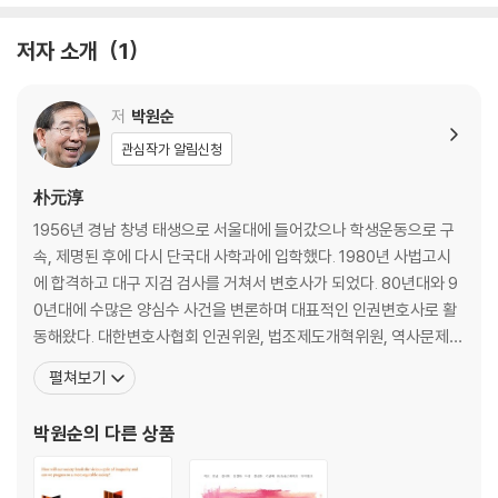
3장 영 파운데이션의 울타리 안에서
저자 소개
1
나를 감동시켜 주세요 ㆍ 매직 미
학교만 학교가 아니다 ㆍ 스튜디오 스쿨 트러스트
모든 것을 배우고 가르친다 ㆍ 모든 것의 학교
저
박원순
사회적 기업을 탄생시키는 2박 3일
관심작가 알림신청
사회적 기업가를 키우는 학교
朴元淳
4장 진짜 실용 정부는 이런 것이다
1956년 경남 창녕 태생으로 서울대에 들어갔으나 학생운동으로 구
영국 보수당의 친사회적 변신
속, 제명된 후에 다시 단국대 사학과에 입학했다. 1980년 사법고시
보수당 시대를 준비하는 시민사회의 자세
에 합격하고 대구 지검 검사를 거쳐서 변호사가 되었다. 80년대와 9
0년대에 수많은 양심수 사건을 변론하며 대표적인 인권변호사로 활
5장 영국의 착한 기업은 모두 여기로 모인다
동해왔다. 대한변호사협회 인권위원, 법조제도개혁위원, 역사문제연
사회적 기업의 허브, 더 허브
구소 이사장, 한겨레신문 논설위원, 한국정신대대책협의회 자문위원
펼쳐보기
사회적 기업의 공식 창구, 사회적 기업 연합
으로 활동한 것도 그 시대 박 변호사의 발자취이다. 90년대 초반에는
영국 런던대학 정경대학원에서 수학하였으며 이후 미국 하버드법대
박원순
의 다른 상품
6장 성공적인 사회적 기업들
에 객원연구원으로 활동하였다. 1994년부터 참여연대 사무처장
노숙인을 새로운 삶으로 이끌다 ㆍ 트리니티
노숙인이 주인인 노숙인 단체 ㆍ B.HUG