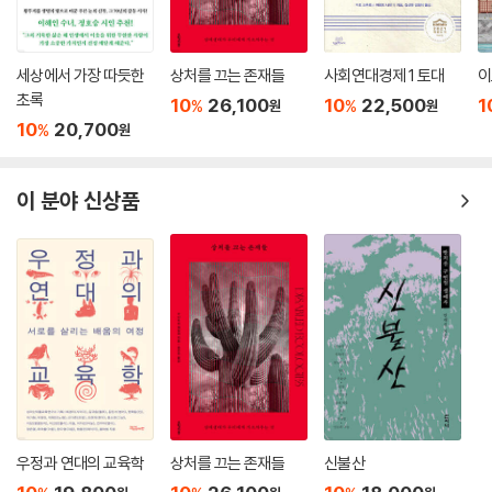
세상에서 가장 따듯한
상처를 끄는 존재들
사회연대경제 1 토대
이
초록
10
26,100
10
22,500
1
%
%
원
원
10
20,700
%
원
이 분야 신상품
우정과 연대의 교육학
상처를 끄는 존재들
신불산