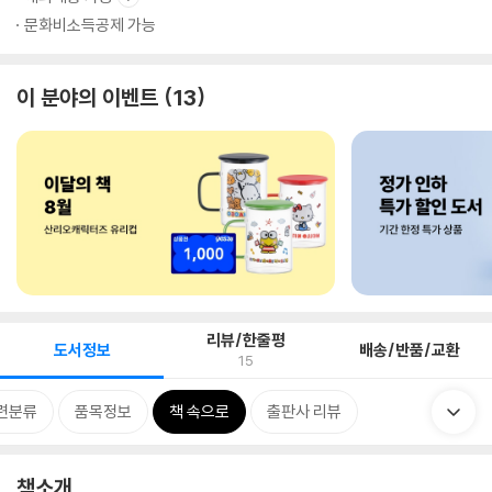
문화비소득공제 가능
이 분야의 이벤트
13
리뷰/한줄평
도서정보
배송/반품/교환
15
련분류
품목정보
책 속으로
출판사 리뷰
책소개