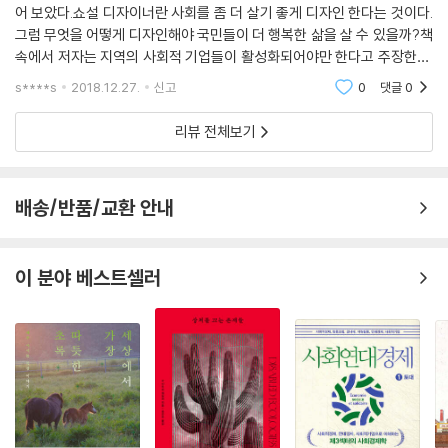
찰이 좋은 관계를 맺게 만든다. 공공 서비스에서 수요자, 소비자, 고객인 시
어 보았다.쇼설 디자이너란 사회를 좀 더 살기 좋게 디자인 한다는 것이다.
민들의 목소리, 지역 풀뿌리 단체들의 이야기를 듣는 것이 얼마나 중요한
그럼 무엇을 어떻게 디자인해야 국민들이 더 행복한 삶을 살 수 있을까?책
《올리버는 어떻게 세상을 요리할까?》는 사회혁신의 에너지가 활발하게
지 잘 알 수 있다. 듣는 것의
속에서 저자는 지역의 사회적 기업들이 활성화되어야만 한다고 주장한다.
흐르고 있는 영국의 이야기를 들려주면서, 한국의 시민사회와 사회적 기
위대한 힘인 것이다. 어느 나라든 경찰을 비롯한 공공 기관의 조직 문화는
최근의 경제흐름을 보자면, 우리나라는 국가 차원에서 복지예산을 줄이려
업, 지역 사회 활동을 고민하는 사람들에게 유익한 생각거리를 던져준다.
s****s
2018.12.27.
신고
0
댓글
0
고 하는 경향이
고루하고 관료적이다. 그런데 이런 문화를 바꾸고 시민들의 목소리를 듣는
무엇보다 저자가 강조하는 점은 정부, 재단, 시민사회 등 각 영역이 따로 놀
다는 것은 조직을 혁신하고 서비스의 질을 높이는 데 결정적인 역할을 한
리뷰 전체보기
지 않고 유기적으로 맞물려 돌아갈 때 사회혁신의 원동력이 만들어진다는
다.---p.324
것이다. 정부와 재단이 밀어주고 시민사회와 단체들이 당겨줄 때, 어느 하
나 앞서가지 않고 사회 전체의 합의가 형성될 때 작은 기업과 재기발랄한
비영리 단체의 최대 약점이 회계와 재정 분야다. 망고는 이런 약점을 보완
배송/반품/교환 안내
개인들의 상상력을 자유롭게 펼칠 수 있는 놀이터가 만들어질 수 있다. 영
하고 강화하기 위해 10여 년 전에 만들어졌다. 망고가 돕는 단체는 크고 작
국 시민사회를 구석구석 돌아다닌 저자 박원순이 이 책에서 그려내는 영국
은 모든 비영리 단체, 그리고 영국뿐만 아니라 전세계의 비영리 단체를 포
사회의 모습이 그것을 증명한다. 지금 여기 한국 사회에서 새로운 세상을
괄한다. 기본적으로 망고는 비영리 단체의 직원들에게 회계·재정에 관한
이 분야 베스트셀러
요리하려는 사람들은 《올리버는 어떻게 세상을 요리할까?》를 펼쳐보자.
교육을 해준다. 회계·재정 전문가들에게도 교육을 하지만 주된 대상은 일
한발 먼저 시작한 영국의 동료들이 시끌벅적한 목소리로 알려주는 레시피
반 직원들이다. 일반 직원들은 막연하게 회계나 재정에 대한 두려움을 가
를 전해들을 수 있을 테니까.
지고 있다. 이 두려움을 없애주는 것이다. 예산을 어떻게 계획하고 실행하
고 통제할 수 있는지, 운영의 리스크는 무엇인지 가르친다.
---p.380