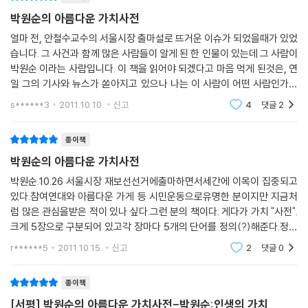
제를 ‘연합’을 통해 해결한 사례를 제시한다. ‘제4장 겸허, 만족의 시작’에
*배우자를 잃은 사람들을 위한 컨설턴트-사랑하는 이를 잃은 사람이야말
박원순의 아름다운 가치사전
서는 배우고 낮추고 성찰하는 자세를 통해 좀 더 내실 있는 사회를 만드는
로 가장 용기가 필요한 이들이 아닐까요? 이들에게 홀로 남아 사는 법을 가
법을 생각해보고, ‘제5장 놓음, 채움의 시작’에서는 버려야 더욱 큰 것을 얻
얼마 전, 안철수교수의 서울시장 출마설로 뜨거운 이슈가 되었을때가 있었
르치고 도와주는 전문가입니다.
습니다. 그 사건과 함께 많은 사람들이 알게 된 한 인물이 있는데 그 사람이
을 수 있다는 만고불변의 진리를 확인해본다. 모든 장에는 25가지 가치를
*이동식 카페테리아 사업가-거리에 나가 혼자 사업을 하려면 누구보다도
박원순 이라는 사람입니다. 이 책을 읽어야 되겠다고 마음 먹게 된것은, 연
올바르게 실천하며 살고 있는 우리 시대의 아름다운 이웃들이 등장해, 우
용기가 필요할 것입니다. 무소의 뿔처럼 혼자서 가보십시오.
일 그의 기사와 뉴스가 쏟아지고 있으나 나는 이 사람이 어떤 사람인가에
리 삶의 모습을 다시금 되돌아보게 할 것이다.
*대학생 이장-아무도 가지 않는 농촌으로 귀향해 농촌 마을에 생기를 불
대해 자세히 모르고 있기 때문이 었습니다. 나는 정치에 있어서 무조건적
s******3
2011.10.10.
신고
4
댓글
2
인 비평이나
어넣고 도전하려는 용기 있는 젊은이가 필요한 때입니다.---p.71 「용기를
책은 대한민국 상상 멘토인 저자가 소중하게 생각하는 가치를 실제로 구현
낼 수 있도록 도와주는 직업」 중에서
하기 위한 수백 가지 일자리도 함께 상상했다. '국제표준기구 획득대행사
종이책
CEO', 'SOHO 사업 컨설턴트', ‘착한 파트너 제3세계 지원가’ 등 사회를 가
박원순의 아름다운 가치사전
무조건 새로운 것을 찾아낸다고 창의는 아니다. 기존에 있던 일자리나 사
치 있게 만드는 동시에 일자리가 없어 젊은 날을 소비하는 젊은이들의 꿈
업 영역도 융합하고 변형해 새로운 요소를 가미하면 재탄생한다. 한옥이
박원순.10.26 서울시장 재보선선거에출마하면서세간에 이목이 집중되고
을 지원하는 상상력 넘치는 직업들이 가득하다. 박원순의 바람은 모두가
있다.참여연대와 아름다운 가게 등 시민운동으로유명한 분이지만 지금처
대표적인 예다. 한옥은 오래 전부췅 우리 곁에 있어 왔다. 그런데 여기 새로
이 책의 아이디어를 마음껏 벤치마킹하는 것이다.
럼 많은 관심을받은 적이 있나 싶다.그런 분의 책이다. 게다가 가치 "사전".
운 요소를 조금만 덧붙이면 어엿한 ‘신사업 아이템’이 된다.
크게 5장으로 구분되어 있고각 장마다 5개의 단어를 정의(?)해준다.정의
우리나라의 아동 자살률은 현재 세계 1위다. 국민들의 우울증도 심각하다.
로움부터 되살림까지.물론 그만의 방식으로 해석한다.사전적의미를 몰라
이런 때 도시 문명에 지친 사람들이 쉼을 얻기 위해 찾을 만한 곳이 바로 한
r******5
2011.10.15.
신고
2
댓글
0
서 이 책을 보는게 아
옥이다. 지금 전국 방방곡곡에는 비어 있는 많은 한옥 종택이며 일반 한옥
들이 사람의 손길을 기다리고 있다. 이것을 관리하는 직업이 새로 생길 수
종이책
있다. 이름하여 ‘한옥관리사’다. ---p.93 「창의」 중에서
[서평] 박원순의 아름다운 가치사전-박원순:인생의 가치