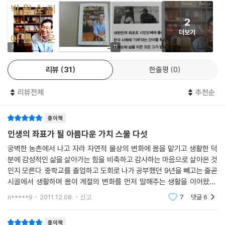
력할 때에 사회 전체의 경쟁력이 향상될 수 있다고 박원순 변호사는 말한
용기가 가장 필요한 시기 중 하나가 ‘남들이 말릴 때’다. 나는 강연을 나갔
2
다.
을 때 종종 거창고등학교의 직업 선택 10계명을 청중에게 들려준다. 그 중
더보기
에서 ‘부모나 아내가 결사반대를 하는 곳이면 틀림없다. 그 길로 가라’라는
《박원순의 아름다운 가치사전》은 대한민국 대표 인권변호사로서의 박원
3
11
계명을 말할 때마다 청중들 사이에서 큰 폭소가 터진다. 하지만 나는 웃음
순, 시민단체 1세대로서의 박원순, 문화활동가로서의 박원순, 우리 사회의
이 가라앉은 뒤 정색을 하며 이렇게 말한다.
리뷰
31
한줄평
0
멘토로서의 박원순이 이 시대 젊은이들에게 전하는 희망과 바람의 메시지
“이것은 진리의 길입니다. 왜냐하면 부모님이 가라고 하는 길은 부모님이
다. ‘제1장 정의, 희망의 시작’은 얼핏 ‘손해 보는 장사’처럼 여겨지는 정의
과거 10년, 20년 전에 살았던 삶의 지혜와 판단에 근거해 권하는 것이기
리뷰전체
추천순
로움, 소명, 가장자리, 명분, 용기 등의 가치가 개인의 이익은 물론 사회 전
때문입니다. 하지만 당신들이 살아가야 할 세상은 10년 아니 20년 후의 미
체의 기능을 얼마나 혁신적으로 향상시킬 수 있는지를 보여준다. ‘제2장 상
래가 아닙니까? 그때가 되면 지금 인기 있는 직업은 아무도 거들떠보지 않
종이책
상, 창조의 시작’에서는 꿈꾸기, 창의, 호기심, 모험심, 열정 등 불가능을 가
는 직업이 되고, 아무도 거들떠보지 않던 직업이 만인이 선망하는 직업이
능하다고 여기는 상상력과 도전정신이야말로 새로운 세계를 건설하는 데
인생의 좌표가 될 아름다운 가치 스물 다섯
되기도 합니다.”
꼭 필요한 가치임을 알려주며 아울러 꿈을 실현하기 위해 멘토를 찾는 방
궁벽한 농촌에서 나고 자라 자연적 물상의 변화에 몸을 맡기고 생활한 덕
남들이 아니라고 하는데도 신념을 갖고 일을 저지르려면 용기가 절대적으
법과 ‘돈 되는 창의’를 구현하는 방법 등 실천적인 가이드를 소개한다. ‘제3
분에 감성적인 삶을 살아가는 힘을 비축하고 감사하는 마음으로 살아온 것
로 필요하다. 때로 부모님의 반대를 무릅쓰는 것, 그것이 용기다.---p.68
장 함께, 풍요의 시작’에서는 여럿이 함께, 배려, 나눔, 다양함, 신뢰라는 가
인지 모른다. 중학교를 졸업하고 도회로 나가 공부했던 9년을 빼고는 줄곧
「용기」 중에서
치를 소개하면서, 1+1=2라는 수의 한계를 벗어나 1+1=∞라는 혁신을 가
시골에서 생활하며 몸이 계절의 변화를 먼저 말해주는 생활을 이어왔다.
능하게 하기 위해서는 사회 구성원의 다양성을 창조적으로 조합하고 발산
문명적 혜택과는 거리가 먼 농촌 지역에서 너머의 꿈을 키우고 비전을 실
n*****9
2011.12.08.
신고
7
댓글
6
용기를 낼 수 있도록 도와주는 직업
현하려는 학생
할 수 있어야 함을 보여준다. 또한 사회창안연구소, 민달팽이 유니온 등 아
*스타터 컨설턴트-초기 창업 과정에서 아이디어를 사업으로 전환시키고
이디어의 부재와 부동산 문제와 같이 한국 사회가 안고 있는 만성적인 문
종이책
정착하는 과정을 컨설팅하고 지원해주는 직업입니다.