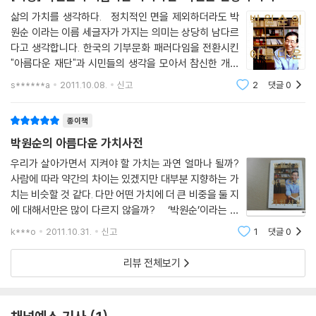
삶의 가치를 생각하다. 정치적인 면을 제외하더라도 박
워싱턴에 본부가 있는 구제품 기증운동단체인 ‘굿윌’을 방문했다. 굿윌 사
원순 이라는 이름 세글자가 가지는 의미는 상당히 남다르
람들은 “우리가 한국지부를 만들려고 하니 노하우를 좀 가르쳐 달라”고 하
다고 생각합니다. 한국의 기부문화 패러다임을 전환시킨
는데도 별 관심을 보이지 않았다. 영국에서도 마찬가지였다. 영국의 대표
"아름다운 재단"과 시민들의 생각을 모아서 참신한 개혁
적 기부단체인 ‘옥스팜’ 역시 재활용 기부단체를 만들려 한다는 한국의 이
을 위한 발판을 만들어 내는 "희망 제작소"의 탄생은 박원
s******a
2011.10.08.
신고
2
댓글
0
름 없는 방문자들을 전혀 주목하지 않았다.
순과 밀접한 관계가 있다고 생각합니다. 검사에서 변호
속으로 화가 났다. 남들이 무관심하고 주목을 하지 않으니 더욱 결심이 단
사로 그리고 인권변호사에서 시민운동가로 활
종이책
단해졌다. 두고 보라. 당신들을 후회하게 만들 것이다. 절치부심했다. 온 열
정을 품고 발품을 팔아가며 일했다. 그렇게 아름다운가게를 설립했다. 그
박원순의 아름다운 가치사전
리고 성공했다. 주변에서 안 될 것이라고 우려하던 것을 보기좋게 뒤집고
우리가 살아가면서 지켜야 할 가치는 과연 얼마나 될까?
전국 110개가 넘는 매장을 열며 5,000명의 자원봉사자를 끌어 모았다. 우
사람에 따라 약간의 차이는 있겠지만 대부분 지향하는 가
리가 대성공을 거두고 나자 비로소 옥스팜 국장이 우리에게 “손을 잡자”고
치는 비슷할 것 같다. 다만 어떤 가치에 더 큰 비중을 둘 지
제안을 해왔다. 입장이 뒤바뀐 것이다.
에 대해서만은 많이 다르지 않을까? ‘박원순’이라는 이
이렇게 나는 주변에서 “아무리 해도 안 될 것”이라고 말릴 때 더욱 그 일에
름에는 많은 수식어가 붙는다. 대한민국 최초로 시민단체
k***o
2011.10.31.
신고
1
댓글
0
에 출근한 변호사, 나눔 전도사, 소셜 디자이너. 직업도 다
뛰어들고 싶어 몸이 근질거린다. 그런 일일수록 더욱 ‘대박’ 날 것 같은 생
양하게 변했다. 검사에서 변호
각이 든다. 모험이지만, 위험이 따르지만, 보통 일보다 결실이 알 찰 가능성
리뷰 전체보기
도 그만큼 클 것이기 때문이다. 그러니 여러분은 내가 어떤 일을 못하도록
말릴 생각이 있다면 이렇게 말해줘야 한다. “그 일은 누구나 해도 잘 될 것
같은데, 꼭 변호사님이 해야겠어요?” 그러면 나는 십중팔구 그 일을 하지