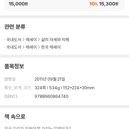
my
습니다 세트
15,000
10
15,300
%
원
원
관련 분류
국내도서
에세이
삶의 자세와 지혜
국내도서
에세이
한국 에세이
품목정보
발행일
2011년 09월 21일
쪽수, 무게, 크기
324쪽 | 534g | 152*224*30mm
ISBN13
9788960864740
책 속으로
지금 우리가 지켜야 할 가치는 무엇인가?