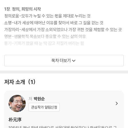
1장. 정의, 희망의 시작
정의로움-모두가 누릴 수 있는 몫을 제대로 누리는 것
소명-내가 세상에 태어난 이유를 찾아서 바로 그 길을 걷는 것
가장자리-세상에서 가장 소외되었으나 가장 귀한 것을 체험할 수 있는 곳
명분-생물학적 목숨보다 중요할 수 있는 삶의 이유
용기-기회가 왔을 때 눈 딱 감고 저질러 버리는 힘
2장. 상상, 창조의 시작
목차 더보기
꿈꾸기-추락을 겁내지 않고 미래를 향해 비상하는 돌파구
창의-깜짝 놀랄 만큼 발칙한 생각을 자기 안에서 끄집어내는 것
호기심-거대한 지식과 업적을 만들어내는 최초의 발자국
저자 소개
1
모험심-고난이 심할수록 내 가슴을 설렘으로 뛰게 만드는 것
열정-삶에 집중하게 하는 힘
저
박원순
3장. 함께, 풍요의 시작
관심작가 알림신청
여럿이 함께-각자 힘을 모아 보다 먼 길을 좀 더 수월히 걷는 것
배려-남이 내게 해줬으면 싶은 것을 내가 남에게 먼저 행하는 것
朴元淳
나눔-더 크게, 많이 나눌수록 셈의 결과가 커지는 이상한 산수
1956년 경남 창녕 태생으로 서울대에 들어갔으나 학생운동으로 구