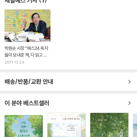
채널예스 기사
1
않게 될 것이다.
---p.114 「모험심」 중에서
박원순 시장 “예스24 독자
들이 보내준 책, 다 읽고 독
후감 쓰겠다”
2011.12.23.
배송/반품/교환 안내
이 분야 베스트셀러