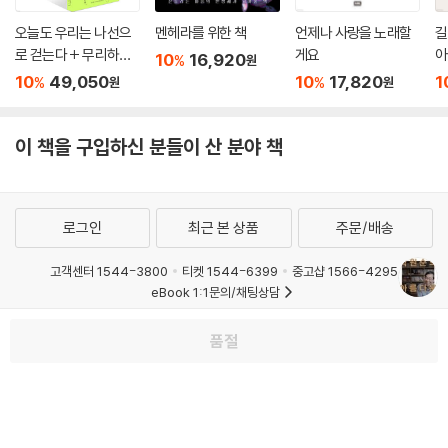
오늘도 우리는 나선으
멘헤라를 위한 책
언제나 사랑을 노래할
길
로 걷는다 + 무리하지
게요
아
10
16,920
%
원
않는 선에서 + 마음의
10
49,050
10
17,820
1
%
%
원
원
문제 세트
이 책을 구입하신 분들이 산 분야 책
로그인
최근 본 상품
주문/배송
고객센터 1544-3800
티켓 1544-6399
중고샵 1566-4295
eBook 1:1문의/채팅상담
예스이십사(주) 사업자 정보
품절
이용약관
개인정보처리방침
청소년보호정책
PC버전
회사소개
거래처관계자께
도서홍보
광고
Copyright © YES24 Corp. All Rights Reserved.
MATOM11