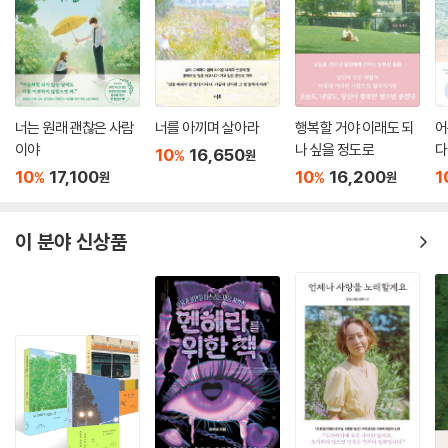
너는 원래 괜찮은 사람
너를 아끼며 살아라
행복할 거야 이래도 되
어
이야
나 싶을 정도로
다
10
16,650
%
원
10
17,100
10
16,200
1
%
%
원
원
이 분야 신상품