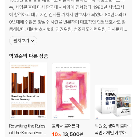
다양함-일곱 색깔이 모두 갖춰져야 비로소 빛을 내는 무지개
속, 제명된 후에 다시 단국대 사학과에 입학했다. 1980년 사법고시
신뢰-사람과 사람 사이를 이어주는 가장 강력한 끈
에 합격하고 대구 지검 검사를 거쳐서 변호사가 되었다. 80년대와 9
0년대에 수많은 양심수 사건을 변론하며 대표적인 인권변호사로 활
4장. 겸허, 만족의 시작
동해왔다. 대한변호사협회 인권위원, 법조제도개혁위원, 역사문제연
배움-평생 이길 수 없지만 그래도 싸워볼 만한, 싸워야 하는 전투
구소 이사장, 한겨레신문 논설위원, 한국정신대대책협의회 자문위원
펼쳐보기
겸손-끝없이 나를 낮춤으로써 결국은 내가 맨 위에 올라가게 되는 가치
으로 활동한 것도 그 시대 박 변호사의 발자취이다. 90년대 초반에는
성찰-종종 멈춰 서서 내가 온 길을 되돌아보기, 그리고 다시 방향을 잡기
영국 런던대학 정경대학원에서 수학하였으며 이후 미국 하버드법대
박원순
의 다른 상품
섬세함-마무리 하나로 전체 이미지와 점수를 수직상승시키는 힘
에 객원연구원으로 활동하였다. 1994년부터 참여연대 사무처장
간절함-늘 깨어 있어 기회를 거머쥐게 만드는 가능성
5장. 놓음, 채움의 시작
비움-모든 것을 버림으로써 더욱 큰 것을 얻는 가치
느긋함-페이스를 잃지 않고 인생을 달리게 하는 힘
관대함-‘양보’나 ‘포기’가 아니라 보다 큰 만족을 위한 선택
재미-내가 살아있음을 진정으로 즐기게 해주는 것
되살림-나와 사회와 자연이 모두 오래도록 건강하게 사는 것
Rewriting the Rules
몰라서 물어본다
박원순, 생각의 출마 +
of the Korean Econo
국민에게만 아부하겠
10
13,500
%
원