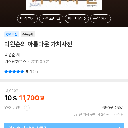
미리보기
사이즈비교
파트너샵
공유하기
강력추천
소득공제
박원순의 아름다운 가치사전
박원순
저
위즈덤하우스
2011.09.21.
9.1
31
13,000
원
10
11,700
YES포인트
650원 (5%)
5만원 이상 구매 시 2천원 추가 적립