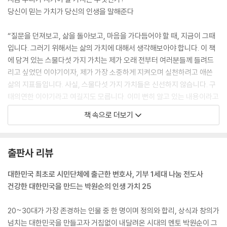
당신이 믿는 가치가 당신의 인생을 말해준다
“질문을 던져보고, 삶을 돌아보고, 마음을 가다듬어야 할 때, 지금이 그때
입니다. 그러기 위해서는 삶의 가치에 대해서 생각해보아야 합니다. 이 책
에 담겨 있는 스물다섯 가지 가치는 제가 오래 전부터 여러분들께 들려드
리고 싶었던 이야기이자, 제가 가장 소중하게 지켜오며 실천하려고 애쓴
삶의 지표들입니다. 사실, 스물다섯 가지 가치들은 신선하지 않습니다. 구
태의연한 이야기라고 여길지도 모릅니다. 이미 뻔히 알고 있는 내용이라고
우습게 넘기기도 쉽습니다. 그러나 우리가 다섯 살짜리 아이들도 알고 있
책 속으로 더보기
는 이 단어들을 제대로 활용하며 살고 있는지는 의문입니다. 부디 책이 소
개하는 스물다섯 가지 가치의 개념을 스스로의 삶과 우리 사회에 비쳐주십
시오. 이 한 권의 책이 당신에게 그런 기회를 제공하길 바랍니다. 이 책을
출판사 리뷰
준비하며 제가 그러했듯이, 자신을 포함한 모든 이들의 삶을 떠올리고, 우
리가 걸어온 길과 앞으로 가야 할 길을 떠올리며 삶의 진정한 가치를 생각
대한민국 최초로 시민단체에 출근한 변호사, 기부 1세대 나눔 전도사
할 수 있기를 바랍니다.”---프롤로그 중에서
건강한 대한민국을 만드는 박원순의 인생 가치 25
2011년 9월2일, 놀라운 일이 일어났습니다. 출마만 하면 당선될 것이 분명
20~30대가 가장 존경하는 인물 중 한 명이며 정의와 합리, 상식과 창의가
한 지지율 50퍼센트의 사람이, 지지율이 5퍼센트밖에 되지 않는 이에게
넘치는 대한민국을 만들고자 거침없이 내달려온 시대의 멘토 박원순이 그