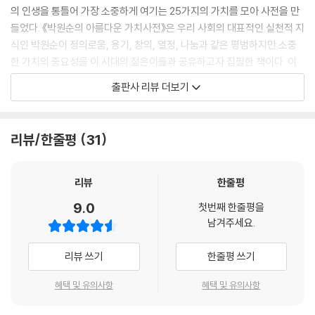
양보를 했습니다. 서울시장 보궐선거를 둘러싸고 안철수 서울대학교 융합
의 인생을 통틀어 가장 소중하게 여기는 25가지의 가치를 모아 사전을 만
기술과학원장이 저 박원순에게 지지를 표시하며 출마의사를 철회한 ‘사
들었다. 《박원순의 아름다운 가치사전》은 우리 사회의 대표적인 실천적 지
건’을 말하는 것입니다. 이는 분명 사건이었습니다. 기존의 통념으로는 이
식인 박원순이 정의로움, 용기, 창의, 열정, 나눔과 같은 평범하지만 소중
해할 수 없는 일이었습니다. 다들 의아하게 생각했고, 꿍꿍이가 있을 거라
한 가치의 중요성을 이 시대의 젊은이들과 공유하고자 집필한 책이다. 이
는 음모론도 등장했습니다. 누군가는 ‘밀실 담합’이니 ‘정치 쇼’니 하며 폄
책에서 그는 너무나 평범해 보이는 25가지 가치들이 한국 사회를 얼마나
출판사 리뷰 더보기
하하기도 했습니다. 하지만 중요한 것은 대다수의 사람들에게 안철수 원장
풍요롭게 만들 수 있는지를 정의, 상상, 함께, 겸허, 놓음이라는 5가지 키
의 결단은 신선한 충격이자, 깨달음이었다는 사실입니다. ‘정치판’이라 조
워드로 설명하고 있으며 그가 만난 사람들, 독서노트 등의 다양한 사례를
롱 받는 세계에서는 일어날 수 없는 현상에 대한 놀라움, 아직 우리에게 희
통해 한국 사회를 건강한 사회로 만드는 방향성을 제시하고 있다.
리뷰/한줄평
31
망이 있다는 깨달음이 분명 그 사건 안에 있었습니다. 이 사건은 서로에 대
한 진정한 이해와 좋은 세상을 만들기 위한 꿈이 만나 이뤄진, ‘아름다운 합
0에서 무한대를 창조하는 가치의 위력
의’였습니다. 보이는 대로 보고, 들리는 대로 듣고, 아름다운 것들을 의심
가치를 회복해야 대한민국이 살아난다!
리뷰
한줄평
없이 받아들이기 힘든 세상입니다. 우리네 삶이 지향해야 할 마땅한 가치
9.0
들은 경제논리 속에 갇혀 있습니다. 보이는 것을 의심하고, 들리는 것도 의
첫번째 한줄평을
몇 년 전까지만 해도 휴대전화 사용료에 ‘전파 사용료’라는 명목의 요금이
남겨주세요.
심하고, 그렇게 진심도 의심하며 잇속을 챙기는 게 바람직한 것처럼 여겨
일괄징수되었다는 사실을 알고 있는지? 한 달에 1만 3,000원이나 되었던
지는 슬픈 세상입니다. 우리의 합의가 순수하게 받아들여지기까지 시간이
요금내역은 당시 박원순이 사무처장으로 있던 참여연대의 이의제기로 법
리뷰 쓰기
한줄평 쓰기
걸렸고, 앞으로도 한참의 시간이 더 필요할지도 모르겠습니다. 다만 이는
원 승소하여 폐지된 요금이다. ‘하늘을 날아다니는 전파에 왜 사용료를 내
시간의 문제일 뿐입니다. 신선한 충격이 동반한 깨달음 속에서, 사람들은
야 하는가’라는 물음에서 출발한 사건은, 소비자가 내는 모든 비용은 합법
혜택 및 유의사항
혜택 및 유의사항
아름다운 합의를 이끌어냈던 존중과 이해, 함께 꾸는 꿈과 우리가 지향해
적인 징수여야 경제적 정의를 바로 세울 수 있다는 정의 가치가 구현된 대
야 할 가치들을 받아들이게 될 것입니다. ---p.2 프롤로그 중에서
표적 사례가 되었다. 이처럼 평범한 가치를 올바르게 지켜나가기 위해 노