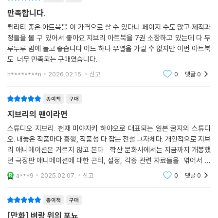
만족합니다.
퀄리티 좋은 아트북을 이 가격으로 살 수 있다니 페이지 수도 많고 제작과
정들을 볼 구 있어서 좋아요.지브리 아트북을 7권 소장하고 있는데 다 두
루두루 맘에 들고 좋습니다.어느 하나 우열을 가릴 수 없지만 이번 아트북
도 너무 만족되는 구매였습니다.
h********n
2026.02.15.
신고
0
댓글
0
종이책
구매
지브리의 팬이라면
스튜디오 지브리. 천재 미야자키 하야오로 대표되는 일본 굴지의 스튜디
오. 내놓은 작품마다 흥행, 작품성 다 잡는 전설 그자체다. 개인적으로 지브
리 애니메이션은 거르지 않고 본다. 학산 문화사에서는 지금까지 개봉했
던 극장판 애니메이션에 대한 콘티, 설정, 각종 관련 자료들을 엮어서 만
든 아트북도 역시 정발해줘서 포뇨의 감동을 다시한번 체험해본다.
a***9
2025.02.07.
신고
0
댓글
0
종이책
구매
[만화] 벼랑 위의 포뇨