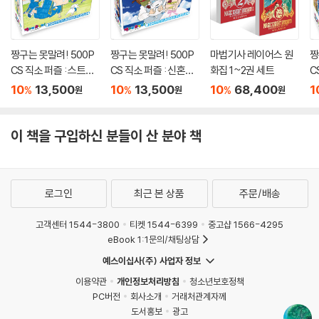
짱구는 못말려! 500P
짱구는 못말려! 500P
마법기사 레이어스 원
짱
CS 직소 퍼즐 : 스트라
CS 직소 퍼즐 : 신혼여
화집 1~2권 세트
C
이커
행 허리케인
의
10
13,500
10
13,500
10
68,400
1
%
%
%
원
원
원
이 책을 구입하신 분들이 산 분야 책
로그인
최근 본 상품
주문/배송
고객센터 1544-3800
티켓 1544-6399
중고샵 1566-4295
eBook 1:1문의/채팅상담
예스이십사(주) 사업자 정보
이용약관
개인정보처리방침
청소년보호정책
PC버전
회사소개
거래처관계자께
도서홍보
광고