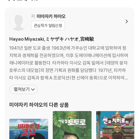
저
미야자키 하야오
관심작가 알림신청
Hayao Miyazaki,ミヤザキ ハヤオ,宮崎駿
1941년 일본 도쿄 출생. 1963년에 가쿠슈인 대학교에 입학하여 정
치학과 경제학을 전공하였으며, 이후 도에이애니메이션에 입사하여
애니메이터로 활동한다. 타카하타 이사오 감독 밑에서 [태양의 왕자
호루스의 대모험]의 장면 기획과 원화를 담당했다. 1971년, 타카하
타 이사오 감독과 함께 A 프로덕션(현 신에이 동화)으로 이적하여
[팬더와 친구들의 모엄]의 원안과 각본, 화면구성, 원화를 담당했다.
펼쳐보기
1971년 타카하타 이사오 감독과 함께 즈이요 에이조(즈이요 엔터프
라이즈), 닛폰 애니메이션, 텔레콤 등 다양한 스튜디오에서 일하며 T
미야자키 하야오
의 다른 상품
V 시리즈 [알프스의 소녀 하이디]와 [엄마 찾아