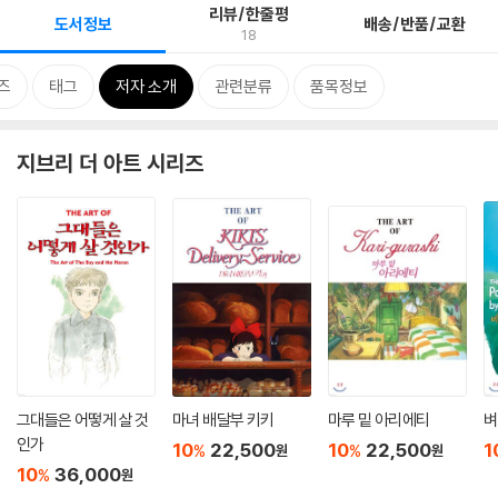
리뷰/한줄평
도서정보
배송/반품/교환
18
즈
태그
저자 소개
관련분류
품목정보
지브리 더 아트 시리즈
그대들은 어떻게 살 것
마녀 배달부 키키
마루 밑 아리에티
벼
인가
10
22,500
10
22,500
1
%
%
원
원
10
36,000
%
원