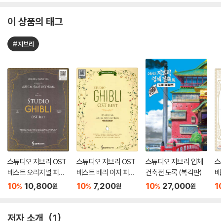
이 상품의 태그
#지브리
스튜디오 지브리 OST
스튜디오 지브리 OST
스튜디오 지브리 입체
스
베스트 오리지널 피아
베스트 베리 이지 피아
건축전 도록 (복각판)
베
노 버전
노 버전
전
10
10,800
10
7,200
10
27,000
1
%
%
%
원
원
원
저자 소개
1