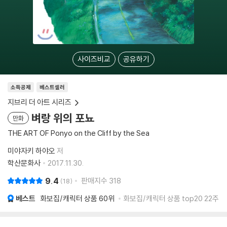
사이즈비교
공유하기
소득공제
베스트셀러
지브리 더 아트 시리즈
벼랑 위의 포뇨
만화
THE ART OF Ponyo on the Cliff by the Sea
미야자키 하야오
저
학산문화사
2017.11.30.
9.4
판매지수
318
18
베스트
화보집/캐릭터 상품
60위
화보집/캐릭터 상품 top20 22주