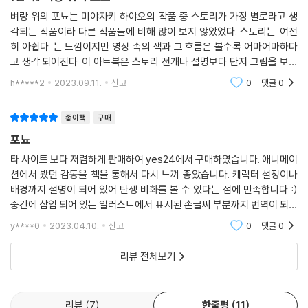
벼랑 위의 포뇨는 미야자키 하야오의 작품 중 스토리가 가장 별로라고 생
각되는 작품이라 다른 작품들에 비해 많이 보지 않았었다. 스토리는 여전
히 아쉽다. 는 느낌이지만 영상 속의 색과 그 흐름은 볼수록 어마어마하다
고 생각 되어진다. 이 아트북은 스토리 전개나 설명보다 단지 그림을 보고
싶어서 구매했다. 역시 그림의 구상부터 전개되는 과정이 어지간히 미치지
h*****2
2023.09.11.
신고
0
댓글
0
않고서는
종이책
구매
포뇨
타 사이트 보다 저렴하게 판매하여 yes24에서 구매하였습니다. 애니메이
션에서 봤던 감동을 책을 통해서 다시 느껴 좋았습니다. 캐릭터 설정이나
배경까지 설명이 되어 있어 탄생 비화를 볼 수 있다는 점에 만족합니다 :)
중간에 삽입 되어 있는 일러스트에서 표시된 손글씨 부분까지 번역이 되었
다면 좋았을텐데 하는 아쉬움이 있습니다만, 대체적으로 만족스러운 책입
y****0
2023.04.10.
신고
0
댓글
0
니다.
리뷰 전체보기
리뷰
7
한줄평
11