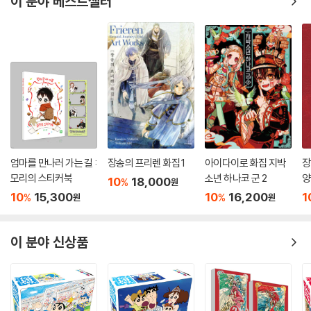
이 분야 베스트셀러
엄마를 만나러 가는 길 :
장송의 프리렌 화집 1
아이다이로 화집 지박
장
모리의 스티커북
소년 하나코 군 2
양
10
18,000
%
원
10
15,300
10
16,200
1
%
%
원
원
이 분야 신상품