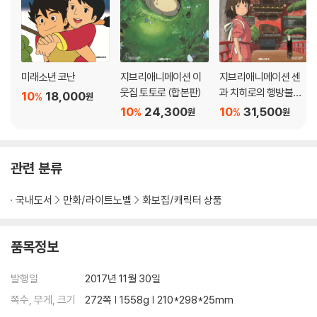
미래소년 코난
지브리애니메이션 이
지브리애니메이션 센
웃집 토토로 (합본판)
과 치히로의 행방불명
10
18,000
%
원
(합본판)
10
24,300
10
31,500
%
%
원
원
관련 분류
국내도서
만화/라이트노벨
화보집/캐릭터 상품
품목정보
발행일
2017년 11월 30일
쪽수, 무게, 크기
272쪽 | 1558g | 210*298*25mm