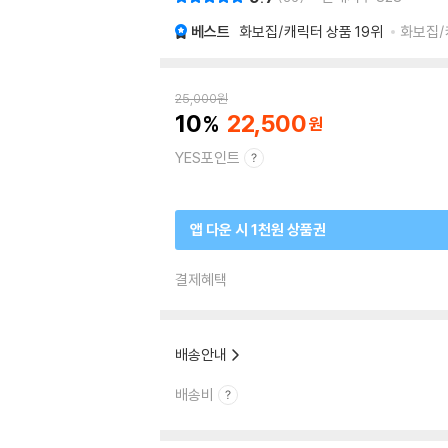
베스트
화보집/캐릭터 상품
19위
화보집/캐
25,000
원
10
22,500
YES포인트
앱 다운 시 1천원 상품권
결제혜택
배송안내
배송비