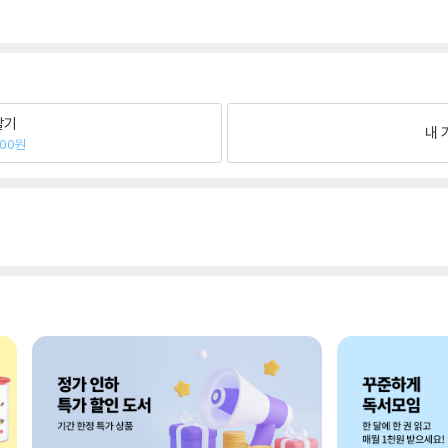
팔기
내 
300원