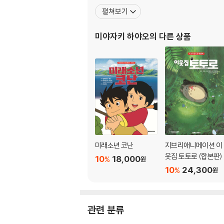
펼쳐보기
미야자키 하야오
의 다른 상품
미래소년 코난
지브리애니메이션 이
웃집 토토로 (합본판)
10
18,000
%
원
10
24,300
%
원
관련 분류