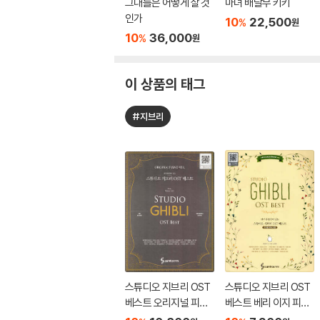
그대들은 어떻게 살 것
마녀 배달부 키키
인가
10
22,500
%
원
10
36,000
%
원
이 상품의 태그
#지브리
스튜디오 지브리 OST
스튜디오 지브리 OST
베스트 오리지널 피아
베스트 베리 이지 피아
노 버전
노 버전