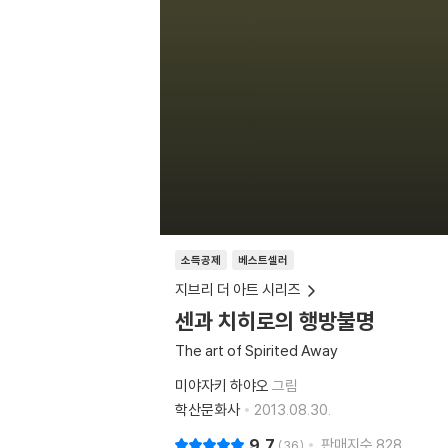
소득공제
베스트셀러
지브리 더 아트 시리즈
센과 치히로의 행방불명
The art of Spirited Away
미야자키 하야오
그림
학산문화사
2013.08.30.
9.7
판매지수
828
36