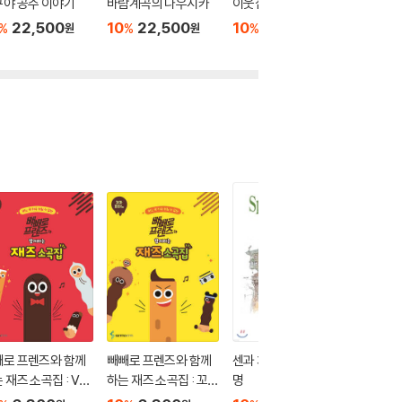
야 공주 이야기
바람계곡의 나우시카
이웃집 토토로
센과 치
명
22,500
10
22,500
10
22,500
%
%
%
원
원
원
10
2
%
빼로 프렌즈와 함께
빼빼로 프렌즈와 함께
센과 치히로의 행방불
스튜디오
 재즈 소곡집 : VER
하는 재즈 소곡집 : 꼬마
명
더 컬렉
EASY
피아노