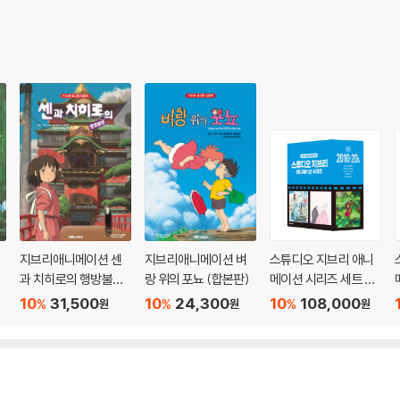
지브리애니메이션 센
지브리애니메이션 벼
스튜디오 지브리 애니
과 치히로의 행방불명
랑 위의 포뇨 (합본판)
메이션 시리즈 세트 박
(합본판)
스판 : 2010-20년대
10
31,500
10
24,300
10
108,000
%
%
%
원
원
원