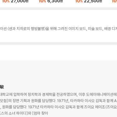
10
27,000
10
6,300
10
22,500
10
%
%
%
원
원
원
이션 〈센과 치히로의 행방불명〉을 위해 그려진 이미지 보드, 미술 보드, 배경 
崎駿
쿠슈인 대학교에 입학하여 정치학과 경제학을 전공하였으며, 이후 도에이애니메이션
모험]의 장면 기획과 원화를 담당했다. 1971년, 타카하타 이사오 감독과 함께 
, 원화를 담당했다. 1971년 타카하타 이사오 감독과 함께 즈이요 에이조(즈이요
스의 소녀 하이디]와 [엄마 찾아