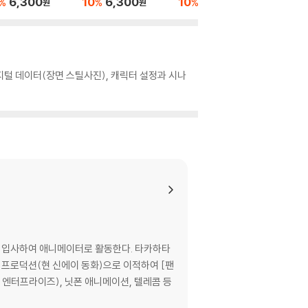
6,300
10
6,300
10
22,500
10
9
%
%
%
%
원
원
원
디지털 데이터(장면 스틸사진), 캐릭터 설정과 시나
에 입사하여 애니메이터로 활동한다. 타카하타
A 프로덕션(현 신에이 동화)으로 이적하여 [팬
 엔터프라이즈), 닛폰 애니메이션, 텔레콤 등