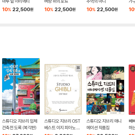
마루 밑 아리에티
벼랑 위의 포뇨
추억의 마니
가구
10
22,500
10
22,500
10
22,500
10
%
%
%
원
원
원
스튜디오 지브리 입체
스튜디오 지브리 OST
스튜디오 지브리 애니
빼
건축전 도록 (복각판)
베스트 이지 피아노 버
메이션 작품집
하는
전
Y 