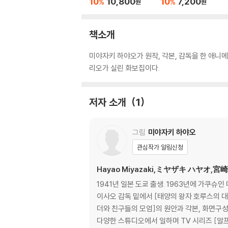
10
10,800
10
7,200
%
%
원
원
책소개
미야자키 하야오가 원작, 각본, 감독을 한 애니메
리오가 실린 화보집이다.
저자 소개
1
그림
미야자키 하야오
관심작가 알림신청
Hayao Miyazaki,ミヤザキ ハヤオ,宮
1941년 일본 도쿄 출생. 1963년에 가
이사오 감독 밑에서 [태양의 왕자 호루스의 대
더와 친구들의 모엄]의 원안과 각본, 화면구성
다양한 스튜디오에서 일하며 TV 시리즈 [알프